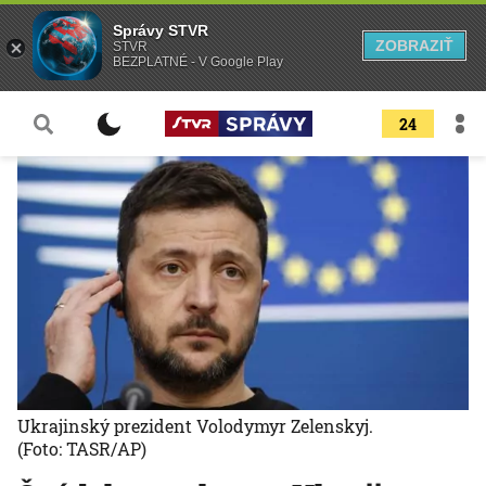
Správy STVR
ZOBRAZIŤ
STVR
BEZPLATNÉ - V Google Play
24
Ukrajinský prezident Volodymyr Zelenskyj.
(Foto: TASR/AP)