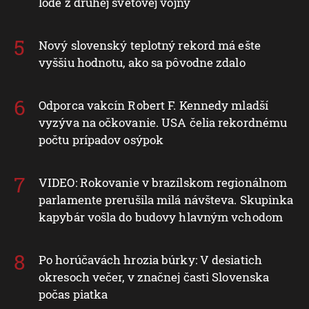
lode z druhej svetovej vojny
Nový slovenský teplotný rekord má ešte
vyššiu hodnotu, ako sa pôvodne zdalo
Odporca vakcín Robert F. Kennedy mladší
vyzýva na očkovanie. USA čelia rekordnému
počtu prípadov osýpok
VIDEO: Rokovanie v brazílskom regionálnom
parlamente prerušila milá návšteva. Skupinka
kapybár vošla do budovy hlavným vchodom
Po horúčavách hrozia búrky: V desiatich
okresoch večer, v značnej časti Slovenska
počas piatka