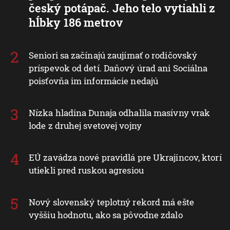
český potápač. Jeho telo vytiahli z
hĺbky 186 metrov
Seniori sa začínajú zaujímať o rodičovský
príspevok od detí. Daňový úrad ani Sociálna
poisťovňa im informácie nedajú
Nízka hladina Dunaja odhalila masívny vrak
lode z druhej svetovej vojny
EÚ zavádza nové pravidlá pre Ukrajincov, ktorí
utiekli pred ruskou agresiou
Nový slovenský teplotný rekord má ešte
vyššiu hodnotu, ako sa pôvodne zdalo