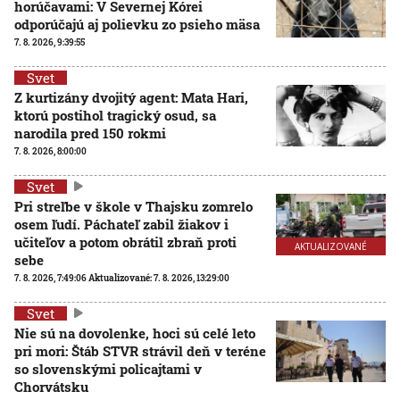
horúčavami: V Severnej Kórei
odporúčajú aj polievku zo psieho mäsa
7. 8. 2026, 9:39:55
Svet
Z kurtizány dvojitý agent: Mata Hari,
ktorú postihol tragický osud, sa
narodila pred 150 rokmi
7. 8. 2026, 8:00:00
Svet
Pri streľbe v škole v Thajsku zomrelo
osem ľudí. Páchateľ zabil žiakov i
učiteľov a potom obrátil zbraň proti
AKTUALIZOVANÉ
sebe
7. 8. 2026, 7:49:06
Aktualizované:
7. 8. 2026, 13:29:00
Svet
Nie sú na dovolenke, hoci sú celé leto
pri mori: Štáb STVR strávil deň v teréne
so slovenskými policajtami v
Chorvátsku