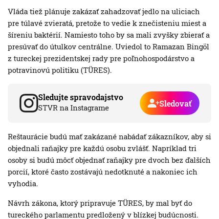
Vláda tiež plánuje zakázať zahadzovať jedlo na uliciach
pre túlavé zvieratá, pretože to vedie k znečisteniu miest a
šíreniu baktérií. Namiesto toho by sa mali zvyšky zbierať a
presúvať do útulkov centrálne. Uviedol to Ramazan Bingöl
z tureckej prezidentskej rady pre poľnohospodárstvo a
potravinovú politiku (TÜRES).
Sledujte spravodajstvo
Sledovať
STVR na Instagrame
Reštaurácie budú mať zakázané nabádať zákazníkov, aby si
objednali raňajky pre každú osobu zvlášť. Napríklad tri
osoby si budú môcť objednať raňajky pre dvoch bez ďalších
porcií, ktoré často zostávajú nedotknuté a nakoniec ich
vyhodia.
Návrh zákona, ktorý pripravuje TÜRES, by mal byť do
tureckého parlamentu predložený v blízkej budúcnosti.