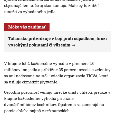
objednajú len to, čo aj skonzumujú. Malo by to znížiť
množstvo vyhodeného jedla.
Môže vás zaujímať
Taliansko pritvrdzuje v boji proti odpadkom, hrozí
vysokými pokutami či väzením
V krajine totiž každoročne vyhodia v priemere 23
miliónov ton jedla a približne 35 percent ovocia a zeleniny
sa ani nedostane na stôl, uviedla organizácia TİSVA, ktorá
sa usiluje obmedziť plytvanie.
Osobitnú pozornosť venujú turecké úrady chlebu, pretože v
krajine každodenne vyhodia približne
dvanásť miliónov bochníkov. Opatrenia sa zamerajú na
porcie chleba najmä v reštauráciách.