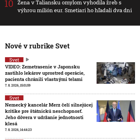
Žena v Taliansku omylom vyhodila žreb s
výhrou milión eur. Smetiari ho hľadali dva dni
Nové v rubrike Svet
Svet
VIDEO: Zemetrasenie v Japonsku
zastihlo lekárov uprostred operácie,
pacienta chránili vlastnými telami
7. 8. 2026, 15:01:59
Svet
Nemecký kancelár Merz čelí silnejúcej
kritike pre štátnickú neschopnosť.
Jeho dôvera v udržanie jednotnosti
klesá
7. 8. 2026, 14:44:23