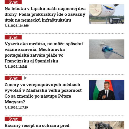
Svet
Na letisku v Lipsku našli najmenej dva
drony. Podľa prokuratúry ide o závažný
útok na nemeckú infraštruktúru
7. 8. 2026, 14:43:39
Svet
Vyzerá ako medúza, no môže spôsobiť
vážne zranenia. Mechúrovka
portugalská zatvára pláže vo
Francúzsku aj Španielsku
7. 8. 2026, 13:15:11
Svet
Zmeny vo verejnoprávnych médiách
vyvolali v Maďarsku veľkú pozornosť.
Čo sa zmenilo po nástupe Pétera
Magyara?
7. 8. 2026, 11:17:29
Svet
Bizarný recept na ochranu pred