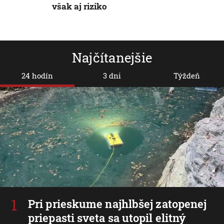
však aj riziko
Najčítanejšie
24 hodín
3 dni
Týždeň
Pri prieskume najhlbšej zatopenej
priepasti sveta sa utopil elitný