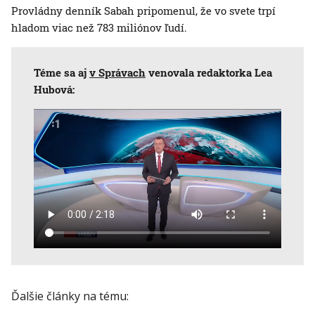
Provládny denník Sabah pripomenul, že vo svete trpí
hladom viac než 783 miliónov ľudí.
Téme sa aj
v Správach
venovala redaktorka Lea
Hubová:
Ďalšie články na tému: