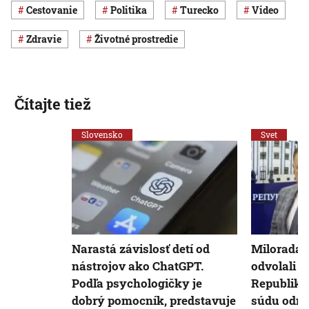
cestovanie
Politika
Turecko
Video
Zdravie
Životné prostredie
Čítajte tiež
Slovensko
Svet
Narastá závislosť detí od
Milorada D
nástrojov ako ChatGPT.
odvolali z
Podľa psychologičky je
Republiky 
dobrý pomocník, predstavuje
súdu odmi