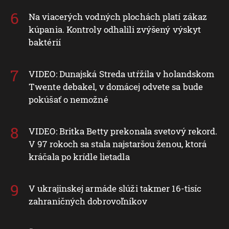
Na viacerých vodných plochách platí zákaz
kúpania. Kontroly odhalili zvýšený výskyt
baktérií
VIDEO: Dunajská Streda utŕžila v holandskom
Twente debakel, v domácej odvete sa bude
pokúšať o nemožné
VIDEO: Britka Betty prekonala svetový rekord.
V 97 rokoch sa stala najstaršou ženou, ktorá
kráčala po krídle lietadla
V ukrajinskej armáde slúži takmer 16-tisíc
zahraničných dobrovoľníkov