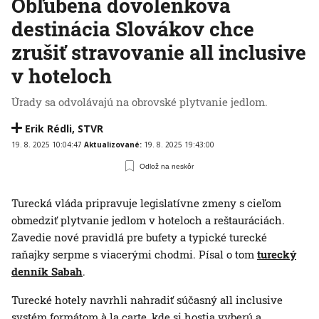
Obľúbená dovolenková
destinácia Slovákov chce
zrušiť stravovanie all inclusive
v hoteloch
Úrady sa odvolávajú na obrovské plytvanie jedlom.
Erik Rédli
,
STVR
19. 8. 2025 10:04:47
Aktualizované:
19. 8. 2025 19:43:00
Odlož na neskôr
Turecká vláda pripravuje legislatívne zmeny s cieľom
obmedziť plytvanie jedlom v hoteloch a reštauráciách.
Zavedie nové pravidlá pre bufety a typické turecké
raňajky serpme s viacerými chodmi. Písal o tom
turecký
denník Sabah
.
Turecké hotely navrhli nahradiť súčasný all inclusive
systém formátom à la carte, kde si hostia vyberú a