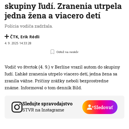
skupiny ľudí. Zranenia utrpela
jedna žena a viacero detí
Polícia vodiča zadržala.
ČTK
,
Erik Rédli
4. 9. 2025 14:33:28
Odlož na neskôr
Vodič vo štvrtok (4. 9.) v Berlíne vrazil autom do skupiny
ľudí. Ľahké zranenia utrpelo viacero detí, jedna žena sa
zranila vážne. Príčiny zrážky neboli bezprostredne
známe. Informoval o tom denník Bild.
Sledujte spravodajstvo
Sledovať
STVR na Instagrame