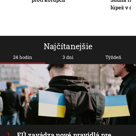
lúpež v d
Najčítanejšie
24 hodín
3 dni
Týždeň
EÚ zavádza nové pravidlá pre