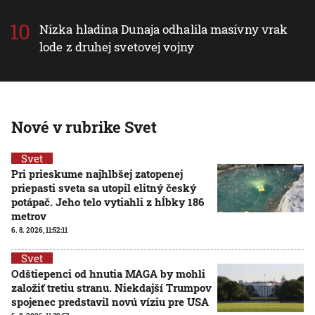
Nízka hladina Dunaja odhalila masívny vrak
lode z druhej svetovej vojny
Nové v rubrike Svet
Svet
Pri prieskume najhlbšej zatopenej
priepasti sveta sa utopil elitný český
potápač. Jeho telo vytiahli z hĺbky 186
metrov
6. 8. 2026, 11:52:11
Svet
Odštiepenci od hnutia MAGA by mohli
založiť tretiu stranu. Niekdajší Trumpov
spojenec predstavil novú víziu pre USA