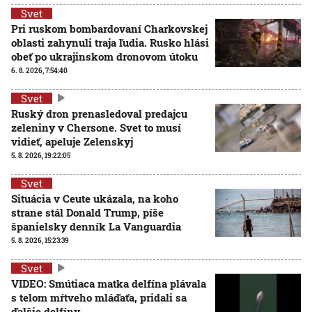
Svet
Pri ruskom bombardovaní Charkovskej
oblasti zahynuli traja ľudia. Rusko hlási
obeť po ukrajinskom dronovom útoku
6. 8. 2026, 7:54:40
Svet
Ruský dron prenasledoval predajcu
zeleniny v Chersone. Svet to musí
vidieť, apeluje Zelenskyj
5. 8. 2026, 19:22:05
Svet
Situácia v Ceute ukázala, na koho
strane stál Donald Trump, píše
španielsky denník La Vanguardia
5. 8. 2026, 15:23:39
Svet
VIDEO: Smútiaca matka delfína plávala
s telom mŕtveho mláďaťa, pridali sa
ďalšie delfíny