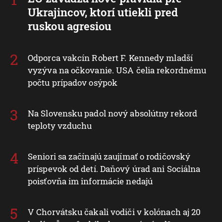
Ukrajincov, ktorí utiekli pred
ruskou agresiou
Odporca vakcín Robert F. Kennedy mladší
vyzýva na očkovanie. USA čelia rekordnému
počtu prípadov osýpok
Na Slovensku padol nový absolútny rekord
teploty vzduchu
Seniori sa začínajú zaujímať o rodičovský
príspevok od detí. Daňový úrad ani Sociálna
poisťovňa im informácie nedajú
V Chorvátsku čakali vodiči v kolónach aj 20