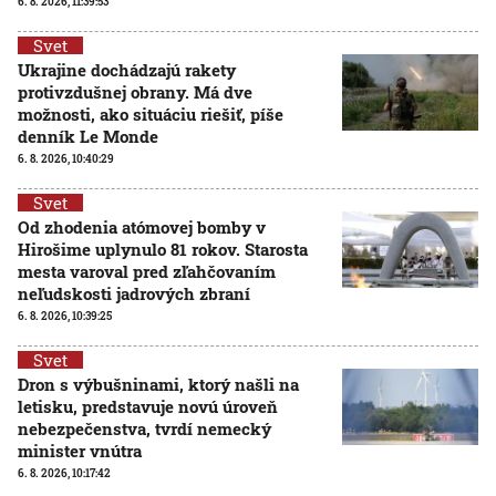
6. 8. 2026, 11:39:53
Svet
Ukrajine dochádzajú rakety
protivzdušnej obrany. Má dve
možnosti, ako situáciu riešiť, píše
denník Le Monde
6. 8. 2026, 10:40:29
Svet
Od zhodenia atómovej bomby v
Hirošime uplynulo 81 rokov. Starosta
mesta varoval pred zľahčovaním
neľudskosti jadrových zbraní
6. 8. 2026, 10:39:25
Svet
Dron s výbušninami, ktorý našli na
letisku, predstavuje novú úroveň
nebezpečenstva, tvrdí nemecký
minister vnútra
6. 8. 2026, 10:17:42