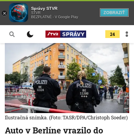
Správy STVR
ZOBRAZIŤ
STVR
BEZPLATNÉ - V Google Play
24
Ilustračná snímka.
(Foto: TASR/DPA/Christoph Soeder)
Auto v Berlíne vrazilo do