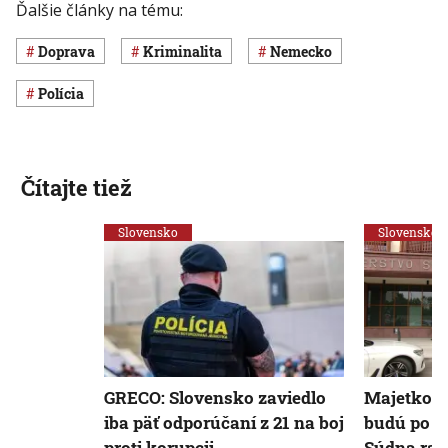
Ďalšie články na tému:
Doprava
Kriminalita
Nemecko
polícia
Čítajte tiež
Slovensko
Slovensko
GRECO: Slovensko zaviedlo
Majetkové
iba päť odporúčaní z 21 na boj
budú po 1
proti korupcii
Súdna rad