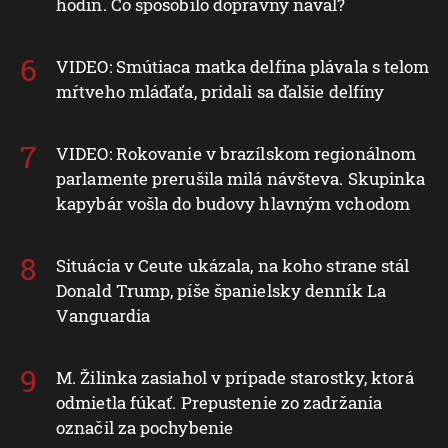
hodín. Čo spôsobilo dopravný nával?
VIDEO: Smútiaca matka delfína plávala s telom
mŕtveho mláďaťa, pridali sa ďalšie delfíny
VIDEO: Rokovanie v brazílskom regionálnom
parlamente prerušila milá návšteva. Skupinka
kapybár vošla do budovy hlavným vchodom
Situácia v Ceute ukázala, na koho strane stál
Donald Trump, píše španielsky denník La
Vanguardia
M. Žilinka zasiahol v prípade starostky, ktorá
odmietla fúkať. Prepustenie zo zadržania
označil za pochybenie