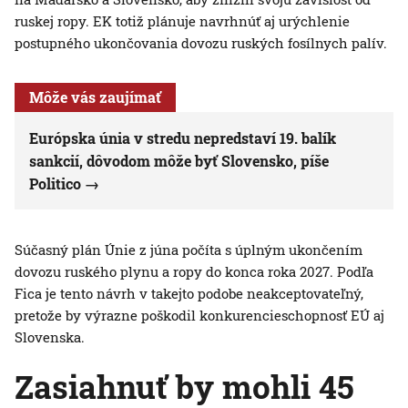
ruskej ropy. EK totiž plánuje navrhnúť aj urýchlenie
postupného ukončovania dovozu ruských fosílnych palív.
Môže vás zaujímať
Európska únia v stredu nepredstaví 19. balík
sankcií, dôvodom môže byť Slovensko, píše
Politico
Súčasný plán Únie z júna počíta s úplným ukončením
dovozu ruského plynu a ropy do konca roka 2027. Podľa
Fica je tento návrh v takejto podobe neakceptovateľný,
pretože by výrazne poškodil konkurencieschopnosť EÚ aj
Slovenska.
Zasiahnuť by mohli 45