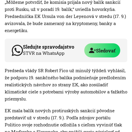
„Môžeme potvrdiť, že komisia prijala nový balík sankcií
proti Rusku, už v poradí 19. balík,“ uviedla hovorkyňa.
Predsedníčka EK Ursula von der Leyenová v stredu (17. 9.)
avizovala, že bude zameraný na kryptomeny, banky a
energetiku.
Sledujte spravodajstvo
Sledovať
STVR na WhatsApp
Predseda vlády SR Robert Fico už minulý týždeň vyhlásil,
že podporu 19. sankčného balíka podmieňuje predložením
realistických návrhov zo strany EK, ako zosúladiť
klimatické ciele s potrebami výroby automobilov a ťažkého
priemyslu.
EK mala balík nových protiruských sankcií pôvodne
predstaviť už v stredu (17. 9.). Podľa zdrojov portálu
Politico svoje rozhodnutie odložila s cieľom vyvinúť tlak
na Maďarsko a Slovensko, aby znížili svoju závislosť od