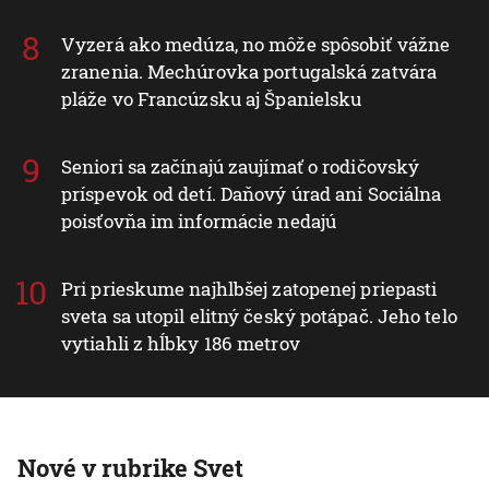
Vyzerá ako medúza, no môže spôsobiť vážne
zranenia. Mechúrovka portugalská zatvára
pláže vo Francúzsku aj Španielsku
Seniori sa začínajú zaujímať o rodičovský
príspevok od detí. Daňový úrad ani Sociálna
poisťovňa im informácie nedajú
Pri prieskume najhlbšej zatopenej priepasti
sveta sa utopil elitný český potápač. Jeho telo
vytiahli z hĺbky 186 metrov
Nové v rubrike Svet