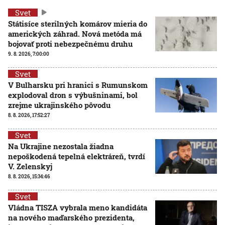
Svet
Státisíce sterilných komárov mieria do
amerických záhrad. Nová metóda má
bojovať proti nebezpečnému druhu
9. 8. 2026, 7:00:00
Svet
V Bulharsku pri hranici s Rumunskom
explodoval dron s výbušninami, bol
zrejme ukrajinského pôvodu
8. 8. 2026, 17:52:27
Svet
Na Ukrajine nezostala žiadna
nepoškodená tepelná elektráreň, tvrdí
V. Zelenskyj
8. 8. 2026, 15:34:46
Svet
Vládna TISZA vybrala meno kandidáta
na nového maďarského prezidenta,