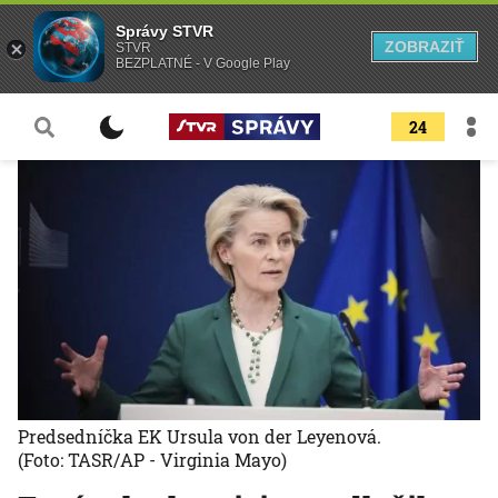
Správy STVR
ZOBRAZIŤ
STVR
BEZPLATNÉ - V Google Play
24
Predsedníčka EK Ursula von der Leyenová.
(Foto: TASR/AP - Virginia Mayo)