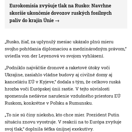
Eurokomisia zvyšuje tlak na Rusko: Navrhne
skoršie ukončenie dovozov ruských fosílnych
palív do krajín Únie
„Rusko, žiaľ, za uplynulý mesiac ukázalo plnú mieru
svojho pohŕdania diplomaciou a medzinárodným právom,“
uviedla von der Leyenová vo svojom vyhlásení.
„Podniklo najväčšie dronové a raketové útoky voči
Ukrajine, zasiahlo vládne budovy aj civilné domy aj
kanceláriu EÚ v Kyjeve,“ dodala s tým, že celkovo ruská
hrozba voči Európskej únii rastie. V tejto súvislosti
spomenula nedávne narušenie vzdušného priestoru EÚ
Ruskom, konkrétne v Poľsku a Rumunsku.
„To nie sú činy niekoho, kto chce mier. Prezident Putin
situáciu znovu vyostruje. V reakcii na to Európa zvyšuje
svoj tlak,“ doplnila šéfka únijnej exekutívy.