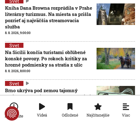
Svet
Kniha Dana Browna rozprúdila v Prahe
literárny turizmus. Na miesta sa prišla
pozrieť aj najväčšia streamovacia
služba
8. 8. 2026, 9:00:00
Svet
Na Sicílii končia turistami obľúbené
konské povozy. Po rokoch kritiky za
hrozné podmienky sa stratia z ulíc
8. 8. 2026, 8:00:00
Svet
Brno ukrýva pod zemou tajomný
zážitkový labyrint. My sme sa doň išli
pozrieť s kamerou
8. 8. 2026, 7:00:00
Viac
Videá
Odložené
Najčítanejšie
Po minúte
Svet
VIDEO: Zemetrasenie v Japonsku zastihlo lekárov
uprostred operácie, pacienta chránili vlastnými telami