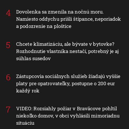
Dovolenka sa zmenila na nočnú moru.
Namiesto oddychu prišli štípance, neporiadok
a podozrenie na ploštice
Chcete klimatizáciu, ale bývate v bytovke?
Rozhodnutie vlastníka nestačí, potrebný je aj
súhlas susedov
Zástupcovia sociálnych služieb žiadajú vyššie
platy pre opatrovateľky, postupne o 200 eur
každý rok
VIDEO: Rozsiahly požiar v Braväcove pohltil
niekoľko domov, v obci vyhlásili mimoriadnu
situáciu