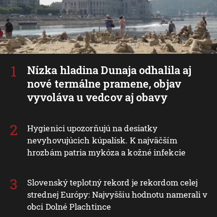
Nízka hladina Dunaja odhalila aj
nové termálne pramene, objav
vyvoláva u vedcov aj obavy
Hygienici upozorňujú na desiatky
nevyhovujúcich kúpalísk. K najväčším
hrozbám patria mykóza a kožné infekcie
Slovenský teplotný rekord je rekordom celej
strednej Európy: Najvyššiu hodnotu namerali v
obci Dolné Plachtince