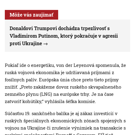
Môže vás zaujímať
Donaldovi Trumpovi dochádza trpezlivosť s
Vladimirom Putinom, ktorý pokračuje v agresii
proti Ukrajine
Pokiaľ ide o energetiku, von der Leyenová spomenula, že
ruská vojnová ekonomika je udržiavaná príjmami z
fosílnych palív. Európska únia chce preto tieto príjmy
znížiť. „Preto zakážeme dovoz ruského skvapalneného
zemného plynu (LNG) na európske trhy. Je na čase
zatvoriť kohútiky,“ vyhlásila šéfka komisie.
Súčasťou 19. sankčného balíka je aj zákaz investícií v
ruských špeciálnych ekonomických zónach spojených s
vojnou na Ukrajine či zrušenie výnimiek na transakcie s