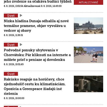
jeho zvolenie sa očakáva budúci týždeň
AKTUALIZOVANÉ
8. 8. 2026, 13:51:54
Aktualizované:
8. 8. 2026, 14:49:00
Svet
Nízka hladina Dunaja odhalila aj nové
termálne pramene, objav vyvoláva u
vedcov aj obavy
8. 8. 2026, 11:30:31
Svet
Podvodné ponuky ubytovania v
Chorvátsku: Pár kliknutí na internete a
môžete prísť o peniaze aj dovolenku
8. 8. 2026, 10:51:49
Svet
Rakúsko reaguje na horúčavy, chce
zjednodušiť cestu ku klimatizáciám.
Opozícia a Greenpeace žiadajú iné
riešenia
8. 8. 2026, 10:00:00