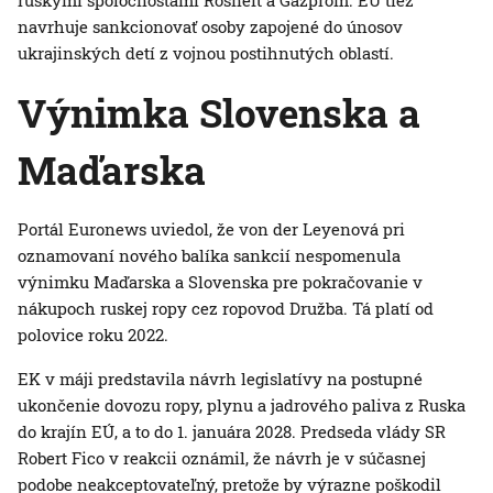
ruskými spoločnosťami Rosnefť a Gazprom. EÚ tiež
navrhuje sankcionovať osoby zapojené do únosov
ukrajinských detí z vojnou postihnutých oblastí.
Výnimka Slovenska a
Maďarska
Portál Euronews uviedol, že von der Leyenová pri
oznamovaní nového balíka sankcií nespomenula
výnimku Maďarska a Slovenska pre pokračovanie v
nákupoch ruskej ropy cez ropovod Družba. Tá platí od
polovice roku 2022.
EK v máji predstavila návrh legislatívy na postupné
ukončenie dovozu ropy, plynu a jadrového paliva z Ruska
do krajín EÚ, a to do 1. januára 2028. Predseda vlády SR
Robert Fico v reakcii oznámil, že návrh je v súčasnej
podobe neakceptovateľný, pretože by výrazne poškodil