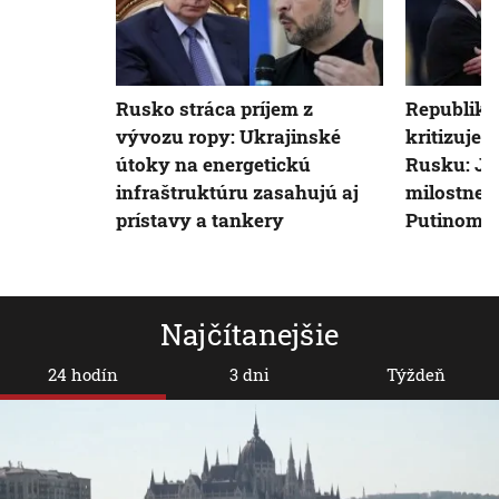
Rusko stráca príjem z
Republiká
vývozu ropy: Ukrajinské
kritizuje 
útoky na energetickú
Rusku: Je
infraštruktúru zasahujú aj
milostnej
prístavy a tankery
Putinom, 
Najčítanejšie
24 hodín
3 dni
Týždeň