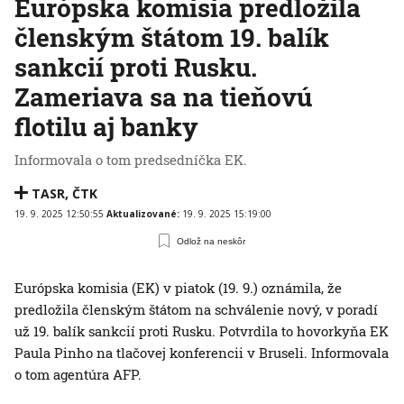
Európska komisia predložila
členským štátom 19. balík
sankcií proti Rusku.
Zameriava sa na tieňovú
flotilu aj banky
Informovala o tom predsedníčka EK.
TASR
,
ČTK
19. 9. 2025 12:50:55
Aktualizované:
19. 9. 2025 15:19:00
Odlož na neskôr
Európska komisia (EK) v piatok (19. 9.) oznámila, že
predložila členským štátom na schválenie nový, v poradí
už 19. balík sankcií proti Rusku. Potvrdila to hovorkyňa EK
Paula Pinho na tlačovej konferencii v Bruseli. Informovala
o tom agentúra AFP.