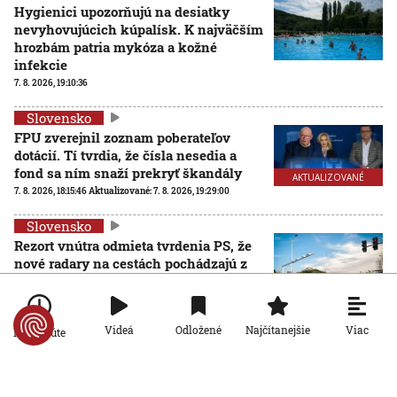
Hygienici upozorňujú na desiatky
nevyhovujúcich kúpalísk. K najväčším
hrozbám patria mykóza a kožné
infekcie
7. 8. 2026, 19:10:36
Slovensko
FPU zverejnil zoznam poberateľov
dotácií. Tí tvrdia, že čísla nesedia a
fond sa ním snaží prekryť škandály
AKTUALIZOVANÉ
7. 8. 2026, 18:15:46
Aktualizované:
7. 8. 2026, 19:29:00
Slovensko
Rezort vnútra odmieta tvrdenia PS, že
nové radary na cestách pochádzajú z
Ruska. Požiadal NBÚ o prešetrenie ich
AKTUALIZOVANÉ
pôvodu
7. 8. 2026, 13:08:52
Aktualizované:
7. 8. 2026, 19:12:00
Viac
Videá
Odložené
Najčítanejšie
Po minúte
Slovensko
Slovenský teplotný rekord je rekordom
celej strednej Európy: Najvyššiu