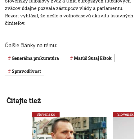
Slovenský futbalový zväz a Únia európskych futbalových
zväzov údajne pozvala zástupcov vlády a parlamentu.
Rezort vyhlásil, že nešlo o voľnočasovú aktivitu ústavných
činiteľov.
Ďalšie články na tému:
generálna prokuratúra
Matúš Šutaj Eštok
spravodlivosť
Čítajte tiež
Slovensko
Slovensko