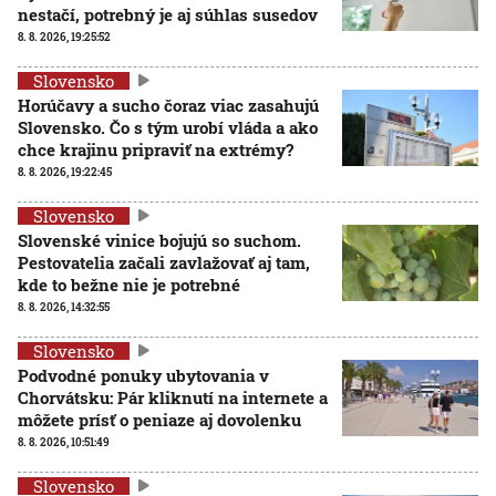
nestačí, potrebný je aj súhlas susedov
8. 8. 2026, 19:25:52
Slovensko
Horúčavy a sucho čoraz viac zasahujú
Slovensko. Čo s tým urobí vláda a ako
chce krajinu pripraviť na extrémy?
8. 8. 2026, 19:22:45
Slovensko
Slovenské vinice bojujú so suchom.
Pestovatelia začali zavlažovať aj tam,
kde to bežne nie je potrebné
8. 8. 2026, 14:32:55
Slovensko
Podvodné ponuky ubytovania v
Chorvátsku: Pár kliknutí na internete a
môžete prísť o peniaze aj dovolenku
8. 8. 2026, 10:51:49
Slovensko