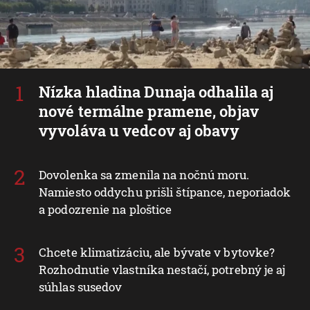
Nízka hladina Dunaja odhalila aj
nové termálne pramene, objav
vyvoláva u vedcov aj obavy
Dovolenka sa zmenila na nočnú moru.
Namiesto oddychu prišli štípance, neporiadok
a podozrenie na ploštice
Chcete klimatizáciu, ale bývate v bytovke?
Rozhodnutie vlastníka nestačí, potrebný je aj
súhlas susedov