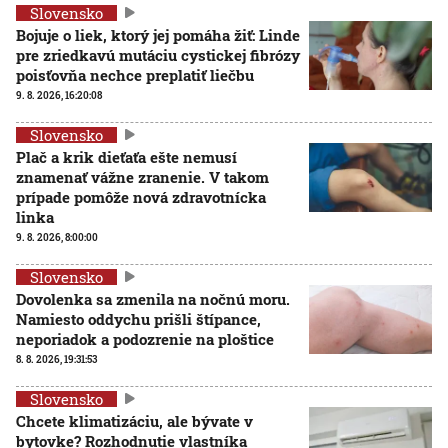
Slovensko
Bojuje o liek, ktorý jej pomáha žiť: Linde
pre zriedkavú mutáciu cystickej fibrózy
poisťovňa nechce preplatiť liečbu
9. 8. 2026, 16:20:08
Slovensko
Plač a krik dieťaťa ešte nemusí
znamenať vážne zranenie. V takom
prípade pomôže nová zdravotnícka
linka
9. 8. 2026, 8:00:00
Slovensko
Dovolenka sa zmenila na nočnú moru.
Namiesto oddychu prišli štípance,
neporiadok a podozrenie na ploštice
8. 8. 2026, 19:31:53
Slovensko
Chcete klimatizáciu, ale bývate v
bytovke? Rozhodnutie vlastníka