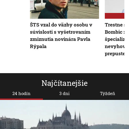
ŠTS vzal do väzby osobu v
Trestne st
súvislosti s vyšetrovaním
Bombic zo
zmiznutia novinára Pavla
špecializ
Rýpala
nevyhovel 
prepusten
Najčítanejšie
24 hodín
3 dni
Týždeň