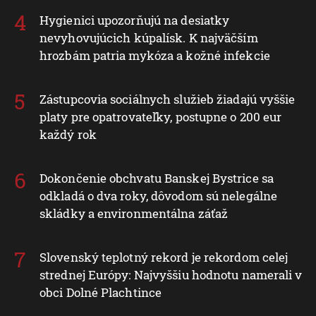
Hygienici upozorňujú na desiatky
nevyhovujúcich kúpalísk. K najväčším
hrozbám patria mykóza a kožné infekcie
Zástupcovia sociálnych služieb žiadajú vyššie
platy pre opatrovateľky, postupne o 200 eur
každý rok
Dokončenie obchvatu Banskej Bystrice sa
odkladá o dva roky, dôvodom sú nelegálne
skládky a environmentálna záťaž
Slovenský teplotný rekord je rekordom celej
strednej Európy: Najvyššiu hodnotu namerali v
obci Dolné Plachtince