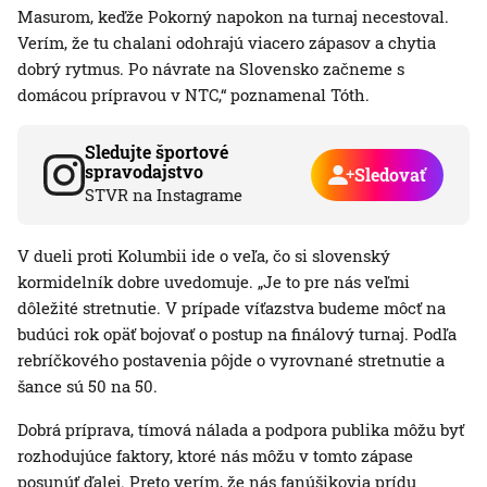
Masurom, keďže Pokorný napokon na turnaj necestoval.
Verím, že tu chalani odohrajú viacero zápasov a chytia
dobrý rytmus. Po návrate na Slovensko začneme s
domácou prípravou v NTC,“ poznamenal Tóth.
Sledujte športové
spravodajstvo
Sledovať
STVR na Instagrame
V dueli proti Kolumbii ide o veľa, čo si slovenský
kormidelník dobre uvedomuje. „Je to pre nás veľmi
dôležité stretnutie. V prípade víťazstva budeme môcť na
budúci rok opäť bojovať o postup na finálový turnaj. Podľa
rebríčkového postavenia pôjde o vyrovnané stretnutie a
šance sú 50 na 50.
Dobrá príprava, tímová nálada a podpora publika môžu byť
rozhodujúce faktory, ktoré nás môžu v tomto zápase
posunúť ďalej. Preto verím, že nás fanúšikovia prídu