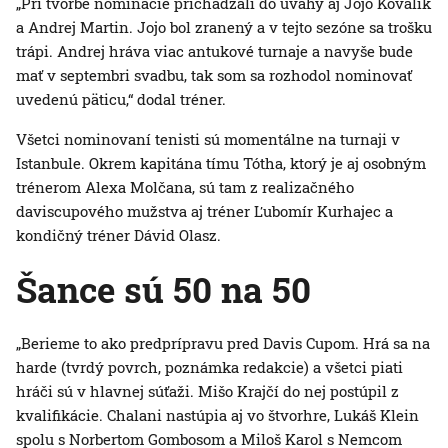
„Pri tvorbe nominácie prichádzali do úvahy aj Jojo Kovalík
a Andrej Martin. Jojo bol zranený a v tejto sezóne sa trošku
trápi. Andrej hráva viac antukové turnaje a navyše bude
mať v septembri svadbu, tak som sa rozhodol nominovať
uvedenú päticu,“ dodal tréner.
Všetci nominovaní tenisti sú momentálne na turnaji v
Istanbule. Okrem kapitána tímu Tótha, ktorý je aj osobným
trénerom Alexa Molčana, sú tam z realizačného
daviscupového mužstva aj tréner Ľubomír Kurhajec a
kondičný tréner Dávid Olasz.
Šance sú 50 na 50
„Berieme to ako predprípravu pred Davis Cupom. Hrá sa na
harde (tvrdý povrch, poznámka redakcie) a všetci piati
hráči sú v hlavnej súťaži. Mišo Krajčí do nej postúpil z
kvalifikácie. Chalani nastúpia aj vo štvorhre, Lukáš Klein
spolu s Norbertom Gombosom a Miloš Karol s Nemcom