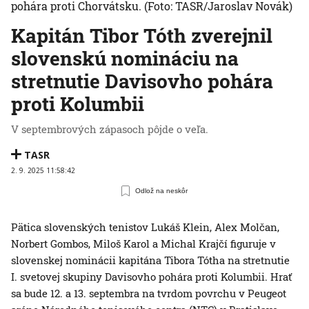
pohára proti Chorvátsku.
(Foto: TASR/Jaroslav Novák)
Kapitán Tibor Tóth zverejnil
slovenskú nomináciu na
stretnutie Davisovho pohára
proti Kolumbii
V septembrových zápasoch pôjde o veľa.
TASR
2. 9. 2025 11:58:42
Odlož na neskôr
Pätica slovenských tenistov Lukáš Klein, Alex Molčan,
Norbert Gombos, Miloš Karol a Michal Krajčí figuruje v
slovenskej nominácii kapitána Tibora Tótha na stretnutie
I. svetovej skupiny Davisovho pohára proti Kolumbii. Hrať
sa bude 12. a 13. septembra na tvrdom povrchu v Peugeot