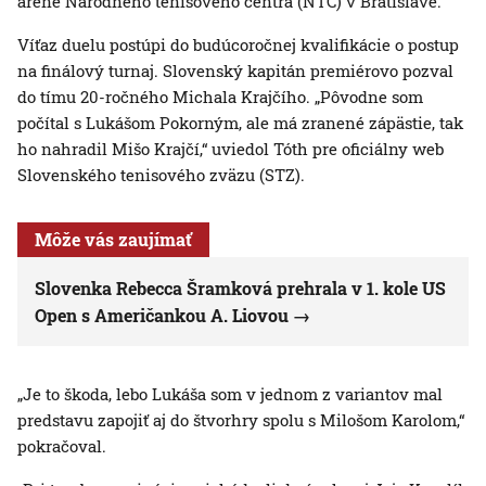
aréne Národného tenisového centra (NTC) v Bratislave.
Víťaz duelu postúpi do budúcoročnej kvalifikácie o postup
na finálový turnaj. Slovenský kapitán premiérovo pozval
do tímu 20-ročného Michala Krajčího. „Pôvodne som
počítal s Lukášom Pokorným, ale má zranené zápästie, tak
ho nahradil Mišo Krajčí,“ uviedol Tóth pre oficiálny web
Slovenského tenisového zväzu (STZ).
Môže vás zaujímať
Slovenka Rebecca Šramková prehrala v 1. kole US
Open s Američankou A. Liovou
„Je to škoda, lebo Lukáša som v jednom z variantov mal
predstavu zapojiť aj do štvorhry spolu s Milošom Karolom,“
pokračoval.