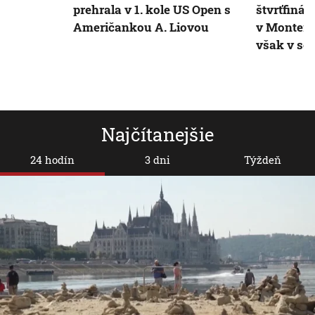
prehrala v 1. kole US Open s
štvrťfinál
Američankou A. Liovou
v Monterre
však v sem
Najčítanejšie
24 hodín
3 dni
Týždeň