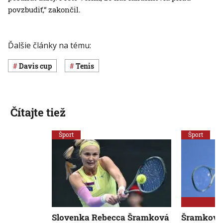
povzbudiť,“ zakončil.
Ďalšie články na tému:
Davis cup
Tenis
Čítajte tiež
Šport
Šport
Slovenka Rebecca Šramková
Šramková 