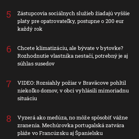
Zástupcovia sociálnych služieb žiadajú vyššie
platy pre opatrovateľky, postupne o 200 eur
každý rok
Chcete klimatizáciu, ale bývate v bytovke?
Rozhodnutie vlastníka nestačí, potrebný je aj
súhlas susedov
VIDEO: Rozsiahly požiar v Braväcove pohltil
niekoľko domov, v obci vyhlásili mimoriadnu
situáciu
Vyzerá ako medúza, no môže spôsobiť vážne
zranenia. Mechúrovka portugalská zatvára
pláže vo Francúzsku aj Španielsku