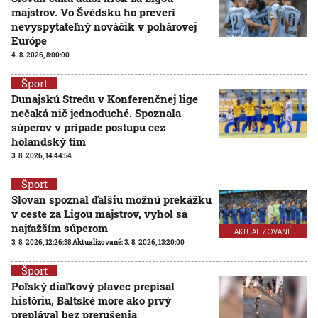
majstrov. Vo Švédsku ho preverí
nevyspytateľný nováčik v pohárovej
Európe
4. 8. 2026, 8:00:00
Šport
Dunajskú Stredu v Konferenčnej lige
nečaká nič jednoduché. Spoznala
súperov v prípade postupu cez
holandský tím
3. 8. 2026, 14:44:54
Šport
Slovan spoznal ďalšiu možnú prekážku
v ceste za Ligou majstrov, vyhol sa
najťažším súperom
AKTUALIZOVANÉ
3. 8. 2026, 12:26:38
Aktualizované:
3. 8. 2026, 13:20:00
Šport
Poľský diaľkový plavec prepísal
históriu, Baltské more ako prvý
preplával bez prerušenia