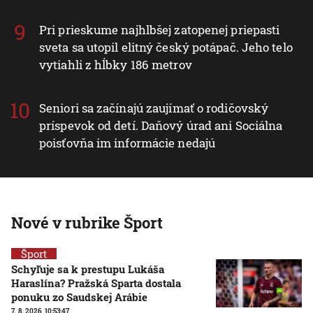
Pri prieskume najhlbšej zatopenej priepasti
sveta sa utopil elitný český potápač. Jeho telo
vytiahli z hĺbky 186 metrov
Seniori sa začínajú zaujímať o rodičovský
príspevok od detí. Daňový úrad ani Sociálna
poisťovňa im informácie nedajú
Nové v rubrike Šport
Šport
Schyľuje sa k prestupu Lukáša
Haraslína? Pražská Sparta dostala
ponuku zo Saudskej Arábie
7. 8. 2026, 10:53:47