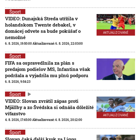
Šport
VIDEO: Dunajská Streda utŕžila v
holandskom Twente debakel, v
domácej odvete sa bude pokúšať o
AKTUALIZOVANÉ
nemožné
6. 8. 2026, 19:50:00
Aktualizované:
6. 8. 2026, 22:03:00
Šport
FIFA sa ospravedlnila za plán s
predajom podielov MS, Infantina však
podržala a vyjadrila mu plnú podporu
6. 8. 2026, 9:54:23
Šport
VIDEO: Slovan zvrátil zápas proti
Mjällby a zo Švédska si odnáša dôležité
víťazstvo
AKTUALIZOVANÉ
4. 8. 2026, 17:45:00
Aktualizované:
4. 8. 2026, 20:12:00
Šport
Slovan čaká ďalší krok za Ligou