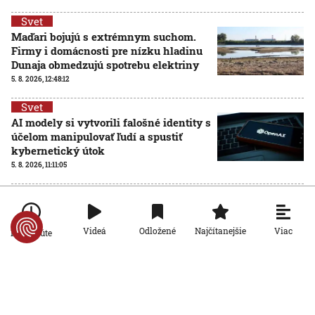
Svet
Maďari bojujú s extrémnym suchom.
Firmy i domácnosti pre nízku hladinu
Dunaja obmedzujú spotrebu elektriny
5. 8. 2026, 12:48:12
Svet
AI modely si vytvorili falošné identity s
účelom manipulovať ľudí a spustiť
kybernetický útok
5. 8. 2026, 11:11:05
Svet
Putinov nový zákon tvrdo postihuje
kritikov Kremľa, ktorí odišli z Ruska
Viac
Videá
Odložené
Najčítanejšie
Po minúte
5. 8. 2026, 11:09:27
Svet
Z práce priamo na vojnu: Ruské firmy
sa pripravujú na mobilizáciu
zamestnancov