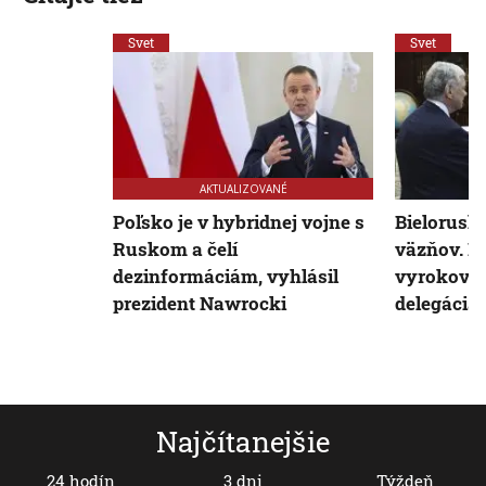
Svet
Svet
AKTUALIZOVANÉ
Poľsko je v hybridnej vojne s
Bielorusko
Ruskom a čelí
väzňov. Ic
dezinformáciám, vyhlásil
vyrokoval
prezident Nawrocki
delegácia
Najčítanejšie
24 hodín
3 dni
Týždeň