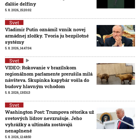
ďalšie delfíny
5. 8. 2026, 15:20:02
Svet
Vladimir Putin oznámil vznik novej
armádnej zložky. Tvoria ju bezpilotné
systémy
5. 8. 2026, 14:47:04
Svet
VIDEO: Rokovanie v brazílskom
regionálnom parlamente prerušila milá
návšteva. Skupinka kapybár vošla do
budovy hlavným vchodom
5. 8. 2026, 13:53:13
Svet
Washington Post: Trumpova rétorika už
svetových lídrov nevzrušuje. Jeho
vyhrážky a ultimáta zostávajú
nenaplnené
5. 8. 2026, 12:48:50