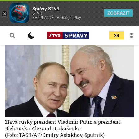
Správy STVR
ZOBRAZIŤ
STVR
BEZPLATNÉ - V Google Play
24
Zľava ruský prezident Vladimir Putin a prezident
Bieloruska Alexandr Lukašenko.
(Foto: TASR/AP/Dmitry Astakhov, Sputnik)