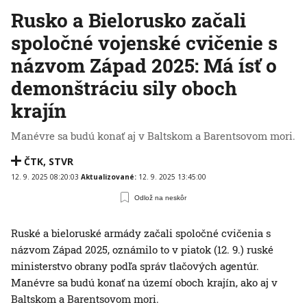
Rusko a Bielorusko začali
spoločné vojenské cvičenie s
názvom Západ 2025: Má ísť o
demonštráciu sily oboch
krajín
Manévre sa budú konať aj v Baltskom a Barentsovom mori.
ČTK
,
STVR
12. 9. 2025 08:20:03
Aktualizované:
12. 9. 2025 13:45:00
Odlož na neskôr
Ruské a bieloruské armády začali spoločné cvičenia s
názvom Západ 2025, oznámilo to v piatok (12. 9.) ruské
ministerstvo obrany podľa správ tlačových agentúr.
Manévre sa budú konať na území oboch krajín, ako aj v
Baltskom a Barentsovom mori.