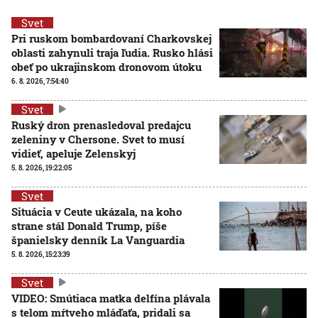
Svet
Pri ruskom bombardovaní Charkovskej
oblasti zahynuli traja ľudia. Rusko hlási
obeť po ukrajinskom dronovom útoku
6. 8. 2026, 7:54:40
Svet
Ruský dron prenasledoval predajcu
zeleniny v Chersone. Svet to musí
vidieť, apeluje Zelenskyj
5. 8. 2026, 19:22:05
Svet
Situácia v Ceute ukázala, na koho
strane stál Donald Trump, píše
španielsky denník La Vanguardia
5. 8. 2026, 15:23:39
Svet
VIDEO: Smútiaca matka delfína plávala
s telom mŕtveho mláďaťa, pridali sa