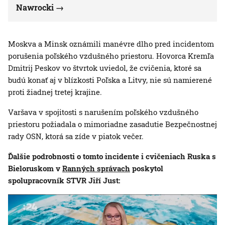
Nawrocki
Moskva a Minsk oznámili manévre dlho pred incidentom
porušenia poľského vzdušného priestoru. Hovorca Kremľa
Dmitrij Peskov vo štvrtok uviedol, že cvičenia, ktoré sa
budú konať aj v blízkosti Poľska a Litvy, nie sú namierené
proti žiadnej tretej krajine.
Varšava v spojitosti s narušením poľského vzdušného
priestoru požiadala o mimoriadne zasadutie Bezpečnostnej
rady OSN, ktorá sa zíde v piatok večer.
Ďalšie podrobnosti o tomto incidente i cvičeniach Ruska s
Bieloruskom v
Ranných správach
poskytol
spolupracovník STVR Jiří Just: