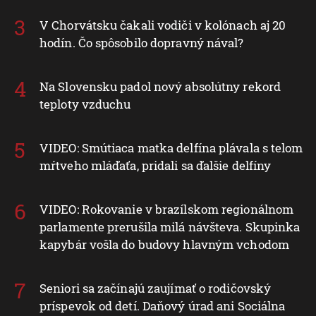
V Chorvátsku čakali vodiči v kolónach aj 20
hodín. Čo spôsobilo dopravný nával?
Na Slovensku padol nový absolútny rekord
teploty vzduchu
VIDEO: Smútiaca matka delfína plávala s telom
mŕtveho mláďaťa, pridali sa ďalšie delfíny
VIDEO: Rokovanie v brazílskom regionálnom
parlamente prerušila milá návšteva. Skupinka
kapybár vošla do budovy hlavným vchodom
Seniori sa začínajú zaujímať o rodičovský
príspevok od detí. Daňový úrad ani Sociálna