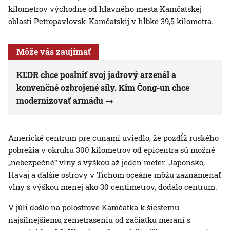
kilometrov východne od hlavného mesta Kamčatskej
oblasti Petropavlovsk-Kamčatskij v hĺbke 39,5 kilometra.
Môže vás zaujímať
KĽDR chce poslniť svoj jadrový arzenál a
konvenčné ozbrojené sily. Kim Čong-un chce
modernizovať armádu
Americké centrum pre cunami uviedlo, že pozdĺž ruského
pobrežia v okruhu 300 kilometrov od epicentra sú možné
„nebezpečné“ vlny s výškou až jeden meter. Japonsko,
Havaj a ďalšie ostrovy v Tichom oceáne môžu zaznamenať
vlny s výškou menej ako 30 centimetrov, dodalo centrum.
V júli došlo na polostrove Kamčatka k šiestemu
najsilnejšiemu zemetraseniu od začiatku meraní s