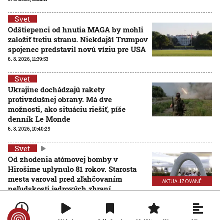
Svet
Odštiepenci od hnutia MAGA by mohli
založiť tretiu stranu. Niekdajší Trumpov
spojenec predstavil novú víziu pre USA
6. 8. 2026, 11:39:53
Svet
Ukrajine dochádzajú rakety
protivzdušnej obrany. Má dve
možnosti, ako situáciu riešiť, píše
denník Le Monde
6. 8. 2026, 10:40:29
Svet
Od zhodenia atómovej bomby v
Hirošime uplynulo 81 rokov. Starosta
mesta varoval pred zľahčovaním
AKTUALIZOVANÉ
neľudskosti jadrových zbraní
6. 8. 2026, 10:39:25
Aktualizované:
6. 8. 2026, 13:10:00
Svet