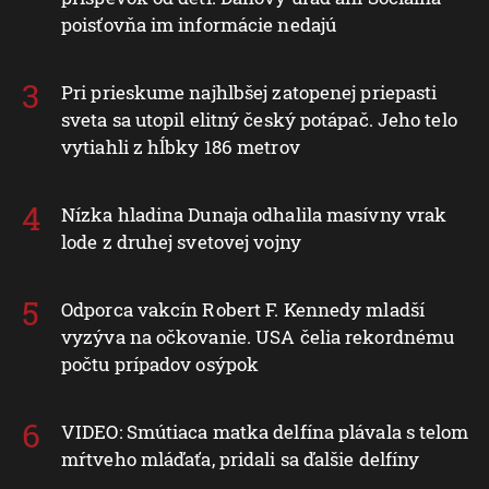
poisťovňa im informácie nedajú
Pri prieskume najhlbšej zatopenej priepasti
sveta sa utopil elitný český potápač. Jeho telo
vytiahli z hĺbky 186 metrov
Nízka hladina Dunaja odhalila masívny vrak
lode z druhej svetovej vojny
Odporca vakcín Robert F. Kennedy mladší
vyzýva na očkovanie. USA čelia rekordnému
počtu prípadov osýpok
VIDEO: Smútiaca matka delfína plávala s telom
mŕtveho mláďaťa, pridali sa ďalšie delfíny