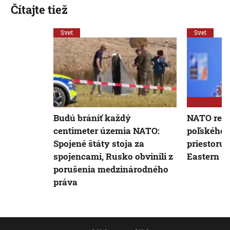
Čítajte tiež
Svet
Svet
Budú brániť každý
NATO reag
centimeter územia NATO:
poľského
Spojené štáty stoja za
priestoru:
spojencami, Rusko obvinili z
Eastern S
porušenia medzinárodného
práva