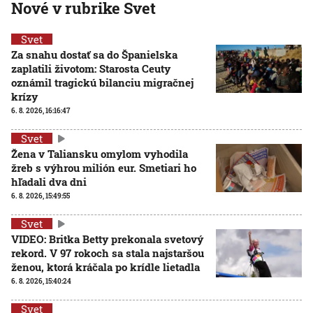
Nové v rubrike Svet
Svet
Za snahu dostať sa do Španielska
zaplatili životom: Starosta Ceuty
oznámil tragickú bilanciu migračnej
krízy
6. 8. 2026, 16:16:47
Svet
Žena v Taliansku omylom vyhodila
žreb s výhrou milión eur. Smetiari ho
hľadali dva dni
6. 8. 2026, 15:49:55
Svet
VIDEO: Britka Betty prekonala svetový
rekord. V 97 rokoch sa stala najstaršou
ženou, ktorá kráčala po krídle lietadla
6. 8. 2026, 15:40:24
Svet