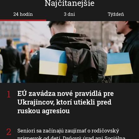
Najčítanejšie
24 hodín
3 dni
Týždeň
EÚ zavádza nové pravidlá pre
Ukrajincov, ktorí utiekli pred
ruskou agresiou
Seniori sa začínajú zaujímať o rodičovský
príspevok od detí. Daňový úrad ani Sociálna