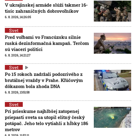
V ukrajinskej armáde slúži takmer 16-
tisíc zahraničných dobrovoľníkov
6. 8. 2026, 14:26:05
Svet
Pred voľbami vo Francúzsku silnie
ruská dezinformačná kampaň. Terčom
sú viacerí politici
6. 8. 2026, 14:21:27
Svet
Po 15 rokoch zadržali podozrivého z
brutálnej vraždy v Prahe. Kľúčovým
dôkazom bola zhoda DNA
6. 8. 2026, 13:51:58
Svet
Pri prieskume najhlbšej zatopenej
priepasti sveta sa utopil elitný český
potápač. Jeho telo vytiahli z hĺbky 186
metrov
6. 8. 2026, 11:52:11