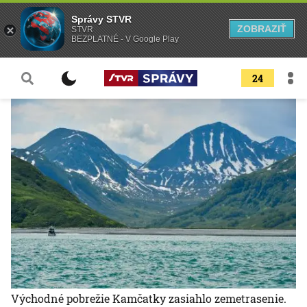
Správy STVR
ZOBRAZIŤ
STVR
BEZPLATNÉ - V Google Play
24
Východné pobrežie Kamčatky zasiahlo zemetrasenie.