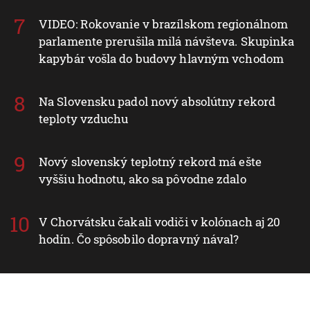
VIDEO: Rokovanie v brazílskom regionálnom
parlamente prerušila milá návšteva. Skupinka
kapybár vošla do budovy hlavným vchodom
Na Slovensku padol nový absolútny rekord
teploty vzduchu
Nový slovenský teplotný rekord má ešte
vyššiu hodnotu, ako sa pôvodne zdalo
V Chorvátsku čakali vodiči v kolónach aj 20
hodín. Čo spôsobilo dopravný nával?