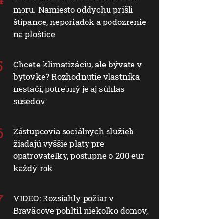
moru. Namiesto oddychu prišli
štípance, neporiadok a podozrenie
na ploštice
Chcete klimatizáciu, ale bývate v
bytovke? Rozhodnutie vlastníka
nestačí, potrebný je aj súhlas
susedov
Zástupcovia sociálnych služieb
žiadajú vyššie platy pre
opatrovateľky, postupne o 200 eur
každý rok
VIDEO: Rozsiahly požiar v
Braväcove pohltil niekoľko domov,