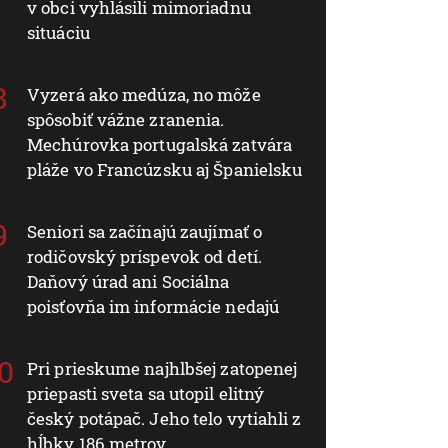
v obci vyhlásili mimoriadnu
situáciu
Vyzerá ako medúza, no môže
spôsobiť vážne zranenia.
Mechúrovka portugalská zatvára
pláže vo Francúzsku aj Španielsku
Seniori sa začínajú zaujímať o
rodičovský príspevok od detí.
Daňový úrad ani Sociálna
poisťovňa im informácie nedajú
Pri prieskume najhlbšej zatopenej
priepasti sveta sa utopil elitný
český potápač. Jeho telo vytiahli z
hĺbky 186 metrov