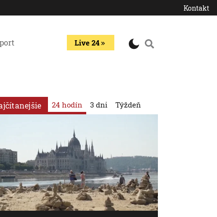
Kontakt
port
Live 24
24 hodín
3 dni
Týždeň
ajčítanejšie