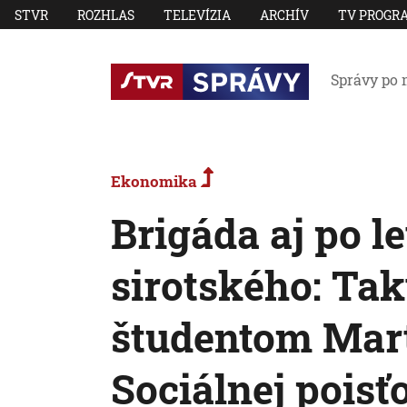
STVR
ROZHLAS
TELEVÍZIA
ARCHÍV
TV PROGR
Správy po 
Ekonomika
Brigáda aj po le
sirotského: Tak
študentom Mart
Sociálnej poisť