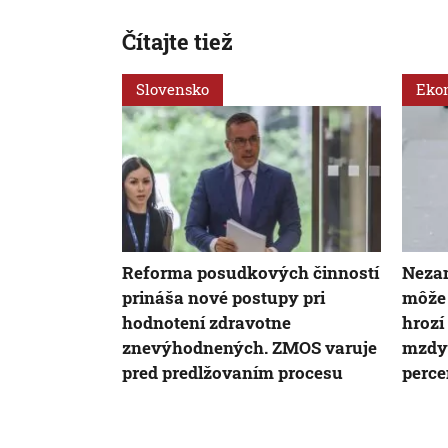
Čítajte tiež
Slovensko
Eko
Reforma posudkových činností
Neza
prináša nové postupy pri
môže 
hodnotení zdravotne
hrozí
znevýhodnených. ZMOS varuje
mzdy 
pred predlžovaním procesu
perce