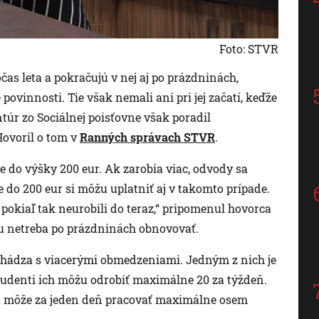
Foto: STVR
počas leta a pokračujú v nej aj po prázdninách,
povinnosti. Tie však nemali ani pri jej začatí, keďže
ntúr zo Sociálnej poisťovne však poradil
Hovoril o tom v
Ranných správach STVR
.
do výšky 200 eur. Ak zarobia viac, odvody sa
le do 200 eur si môžu uplatniť aj v takomto prípade.
 pokiaľ tak neurobili do teraz,“ pripomenul hovorca
vu netreba po prázdninách obnovovať.
chádza s viacerými obmedzeniami. Jedným z nich je
tudenti ich môžu odrobiť maximálne 20 za týždeň.
na môže za jeden deň pracovať maximálne osem