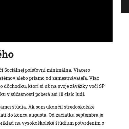
ého
či Sociálnej poisťovni minimálna. Viacero
ystémov alebo priamo od zamestnávateľa. Viac
o dôchodku, ktorí si už na svoje záväzky voči SP
u v súčasnosti poberá asi 18-tisíc ľudí.
v rámci štúdia. Ak som ukončil stredoškolské
atí do konca augusta. Od začiatku septembra je
apríklad na vysokoškolské štúdium potvrdením o