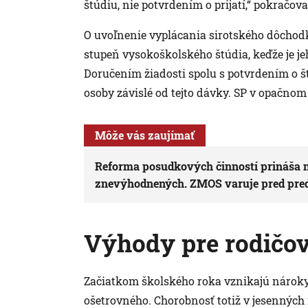
štúdiu, nie potvrdením o prijatí,“ pokračova
O uvoľnenie vyplácania sirotského dôchodk
stupeň vysokoškolského štúdia, keďže je j
Doručením žiadosti spolu s potvrdením o štú
osoby závislé od tejto dávky. SP v opačno
Môže vás zaujímať
Reforma posudkových činností prináša n
znevýhodnených. ZMOS varuje pred pre
Výhody pre rodičo
Začiatkom školského roka vznikajú nároky 
ošetrovného. Chorobnosť totiž v jesenných