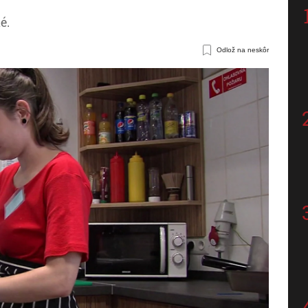
é.
Odlož na neskôr