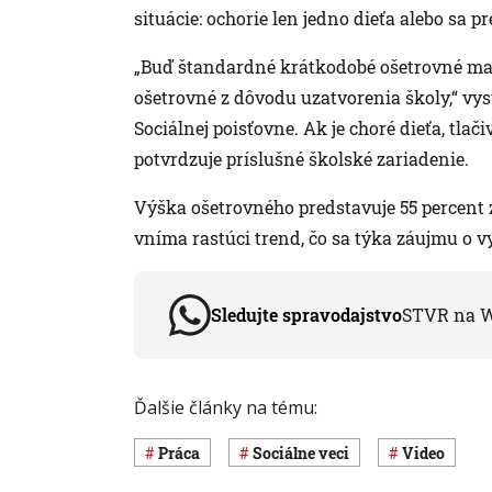
situácie: ochorie len jedno dieťa alebo sa p
„Buď štandardné krátkodobé ošetrovné max
ošetrovné z dôvodu uzatvorenia školy,“ vysv
Sociálnej poisťovne. Ak je choré dieťa, tlač
potvrdzuje príslušné školské zariadenie.
Výška ošetrovného predstavuje 55 percent
vníma rastúci trend, čo sa týka záujmu o vy
Sledujte spravodajstvo
STVR na 
Ďalšie články na tému:
Práca
Sociálne veci
Video