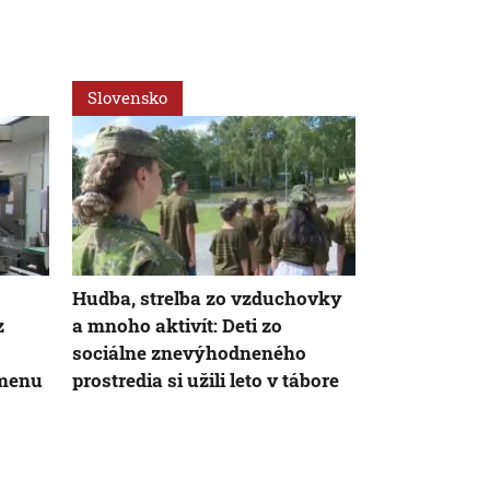
Slovensko
Ekonomika
AK
Hudba, streľba zo vzduchovky
Konsolidáci
z
a mnoho aktivít: Deti zo
prípade nedot
sociálne znevýhodneného
vyhlásil E.
zmenu
prostredia si užili leto v tábore