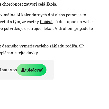
re chorobnosť zatvorí celá škola.
imálne 14 kalendárnych dní alebo potom je to
etlil s tým, že všetky
tlačivá
sú dostupné na webe
ivo potvrdzuje ošetrujúci lekár. V druhom prípade to
 z denného vymeriavacieho základu rodiča. SP
plácanie tejto dávky.
WhatsApp
Sledovať