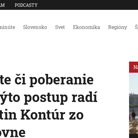
AM
PODCASTY
minúte
Slovensko
Svet
Ekonomika
Regióny
Š
N
te či poberanie
ýto postup radí
in Kontúr zo
ovne