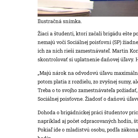
Ilustračná snímka.
Žiaci a študenti, ktorí začali brigádu ešte 
nemajú voči Sociálnej poisťovni (SP) žiadne 
ich za nich rieši zamestnávateľ. Martin Ko
skontrolovať si uplatnenie daňovej úľavy. 
„Majú nárok na odvodovú úľavu maximálne 
potom platia z rozdielu, zo zvyšnej sumy, a
Treba o to svojho zamestnávateľa požiadať,
Sociálnej poisťovne. Žiadosť o daňovú úľa
Dohoda o brigádnickej práci študentov pri
napríklad aj počet odpracovaných hodín, š
Pokiaľ ide o mladistvú osobu, podľa záko