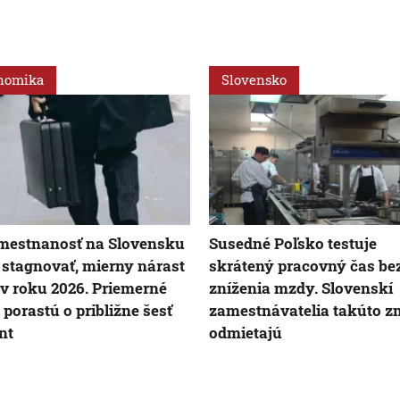
nomika
Slovensko
mestnanosť na Slovensku
Susedné Poľsko testuje
stagnovať, mierny nárast
skrátený pracovný čas be
 v roku 2026. Priemerné
zníženia mzdy. Slovenskí
porastú o približne šesť
zamestnávatelia takúto 
nt
odmietajú