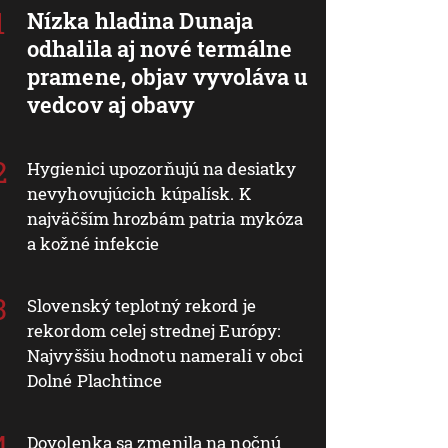
Nízka hladina Dunaja
odhalila aj nové termálne
pramene, objav vyvoláva u
vedcov aj obavy
Hygienici upozorňujú na desiatky
nevyhovujúcich kúpalísk. K
najväčším hrozbám patria mykóza
a kožné infekcie
Slovenský teplotný rekord je
rekordom celej strednej Európy:
Najvyššiu hodnotu namerali v obci
Dolné Plachtince
Dovolenka sa zmenila na nočnú