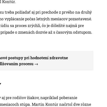
l Kontúr.
u treba požiadať aj pri prechode z prvého na druhý
eho vyplácanie počas letných mesiacov pozastavené.
diu sa proces zrýchli, čo je dôležité najmä pre
m prípade o zmenách dozvie až s časovým odstupom.
ové postupy pri hodnotení zdravotne
dlžovaním procesu
v
aj pre rodičov žiakov, napríklad poberanie
 mesiacoch stúpa. Martin Kontúr načrtol dve rôzne