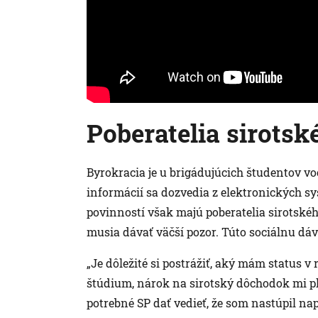
Poberatelia sirotsk
Byrokracia je u brigádujúcich študentov vo
informácií sa dozvedia z elektronických s
povinností však majú poberatelia sirotskéh
musia dávať väčší pozor. Túto sociálnu dávk
„Je dôležité si postrážiť, aký mám status 
štúdium, nárok na sirotský dôchodok mi pl
potrebné SP dať vedieť, že som nastúpil n