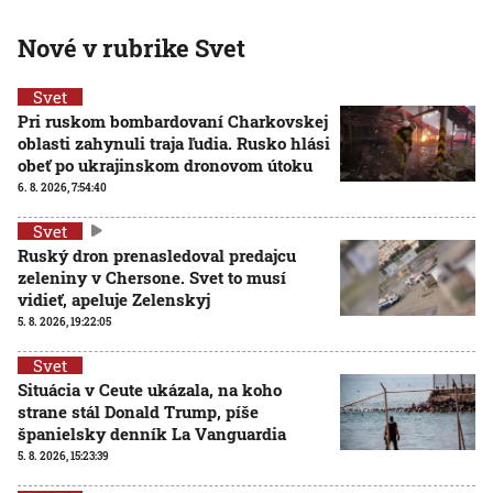
Nové v rubrike Svet
Svet
Pri ruskom bombardovaní Charkovskej
oblasti zahynuli traja ľudia. Rusko hlási
obeť po ukrajinskom dronovom útoku
6. 8. 2026, 7:54:40
Svet
Ruský dron prenasledoval predajcu
zeleniny v Chersone. Svet to musí
vidieť, apeluje Zelenskyj
5. 8. 2026, 19:22:05
Svet
Situácia v Ceute ukázala, na koho
strane stál Donald Trump, píše
španielsky denník La Vanguardia
5. 8. 2026, 15:23:39