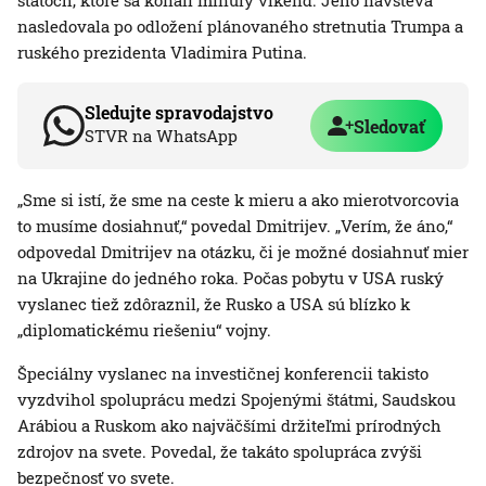
štátoch, ktoré sa konali minulý víkend. Jeho návšteva
nasledovala po odložení plánovaného stretnutia Trumpa a
ruského prezidenta Vladimira Putina.
Sledujte spravodajstvo
Sledovať
STVR na WhatsApp
„Sme si istí, že sme na ceste k mieru a ako mierotvorcovia
to musíme dosiahnuť,“ povedal Dmitrijev. „Verím, že áno,“
odpovedal Dmitrijev na otázku, či je možné dosiahnuť mier
na Ukrajine do jedného roka. Počas pobytu v USA ruský
vyslanec tiež zdôraznil, že Rusko a USA sú blízko k
„diplomatickému riešeniu“ vojny.
Špeciálny vyslanec na investičnej konferencii takisto
vyzdvihol spoluprácu medzi Spojenými štátmi, Saudskou
Arábiou a Ruskom ako najväčšími držiteľmi prírodných
zdrojov na svete. Povedal, že takáto spolupráca zvýši
bezpečnosť vo svete.