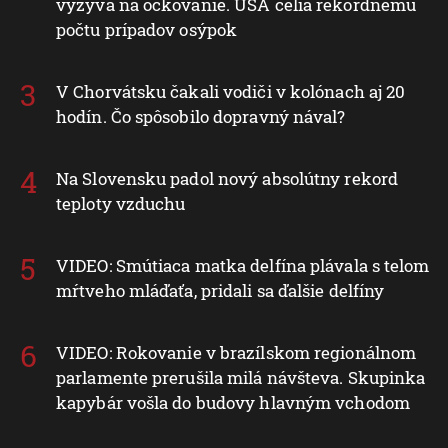
vyzýva na očkovanie. USA čelia rekordnému
počtu prípadov osýpok
V Chorvátsku čakali vodiči v kolónach aj 20
hodín. Čo spôsobilo dopravný nával?
Na Slovensku padol nový absolútny rekord
teploty vzduchu
VIDEO: Smútiaca matka delfína plávala s telom
mŕtveho mláďaťa, pridali sa ďalšie delfíny
VIDEO: Rokovanie v brazílskom regionálnom
parlamente prerušila milá návšteva. Skupinka
kapybár vošla do budovy hlavným vchodom