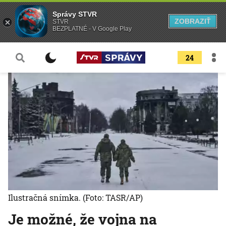
Správy STVR
ZOBRAZIŤ
STVR
BEZPLATNÉ - V Google Play
24
Ilustračná snímka.
(Foto: TASR/AP)
Je možné, že vojna na