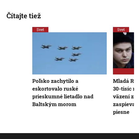
Čítajte tiež
Svet
Svet
Poľsko zachytilo a
Mladá Rus
eskortovalo ruské
30-tisíc ru
prieskumné lietadlo nad
väzení za 
Baltským morom
zaspieval
piesne