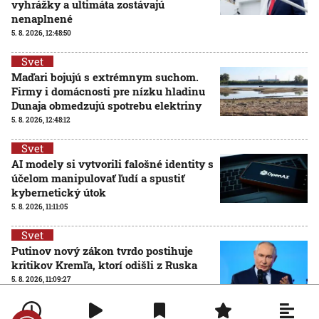
vyhrážky a ultimáta zostávajú
nenaplnené
5. 8. 2026, 12:48:50
Svet
Maďari bojujú s extrémnym suchom.
Firmy i domácnosti pre nízku hladinu
Dunaja obmedzujú spotrebu elektriny
5. 8. 2026, 12:48:12
Svet
AI modely si vytvorili falošné identity s
účelom manipulovať ľudí a spustiť
kybernetický útok
5. 8. 2026, 11:11:05
Svet
Putinov nový zákon tvrdo postihuje
kritikov Kremľa, ktorí odišli z Ruska
5. 8. 2026, 11:09:27