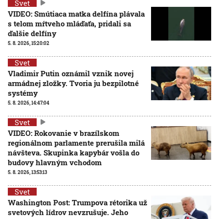
Svet
VIDEO: Smútiaca matka delfína plávala
s telom mŕtveho mláďaťa, pridali sa
ďalšie delfíny
5. 8. 2026, 15:20:02
Svet
Vladimir Putin oznámil vznik novej
armádnej zložky. Tvoria ju bezpilotné
systémy
5. 8. 2026, 14:47:04
Svet
VIDEO: Rokovanie v brazílskom
regionálnom parlamente prerušila milá
návšteva. Skupinka kapybár vošla do
budovy hlavným vchodom
5. 8. 2026, 13:53:13
Svet
Washington Post: Trumpova rétorika už
svetových lídrov nevzrušuje. Jeho