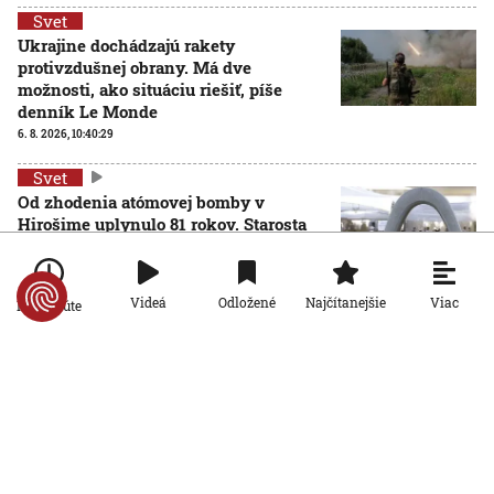
Svet
Ukrajine dochádzajú rakety
protivzdušnej obrany. Má dve
možnosti, ako situáciu riešiť, píše
denník Le Monde
6. 8. 2026, 10:40:29
Svet
Od zhodenia atómovej bomby v
Hirošime uplynulo 81 rokov. Starosta
mesta varoval pred zľahčovaním
AKTUALIZOVANÉ
neľudskosti jadrových zbraní
6. 8. 2026, 10:39:25
Aktualizované:
6. 8. 2026, 13:10:00
Viac
Videá
Odložené
Najčítanejšie
Po minúte
Svet
Dron s výbušninami, ktorý našli na
letisku, predstavuje novú úroveň
nebezpečenstva, tvrdí nemecký
minister vnútra
6. 8. 2026, 10:17:42
Svet