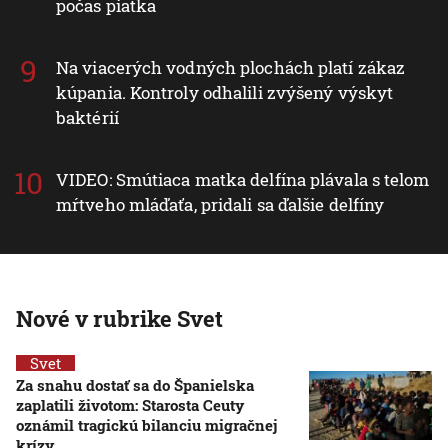
počas piatka
Na viacerých vodných plochách platí zákaz
kúpania. Kontroly odhalili zvýšený výskyt
baktérií
VIDEO: Smútiaca matka delfína plávala s telom
mŕtveho mláďaťa, pridali sa ďalšie delfíny
Nové v rubrike Svet
Svet
Za snahu dostať sa do Španielska
zaplatili životom: Starosta Ceuty
oznámil tragickú bilanciu migračnej
krízy