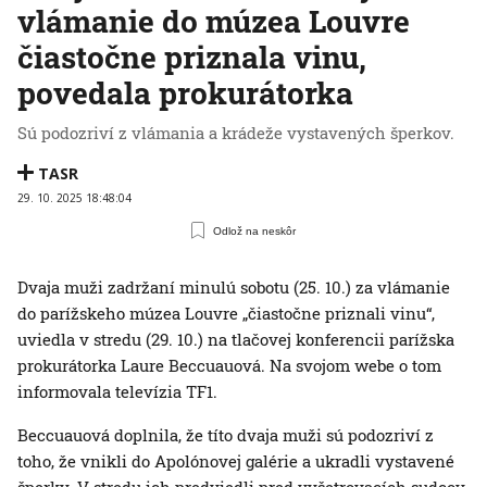
vlámanie do múzea Louvre
čiastočne priznala vinu,
povedala prokurátorka
Sú podozriví z vlámania a krádeže vystavených šperkov.
TASR
29. 10. 2025 18:48:04
Odlož na neskôr
Dvaja muži zadržaní minulú sobotu (25. 10.) za vlámanie
do parížskeho múzea Louvre „čiastočne priznali vinu“,
uviedla v stredu (29. 10.) na tlačovej konferencii parížska
prokurátorka Laure Beccuauová. Na svojom webe o tom
informovala televízia TF1.
Beccuauová doplnila, že títo dvaja muži sú podozriví z
toho, že vnikli do Apolónovej galérie a ukradli vystavené