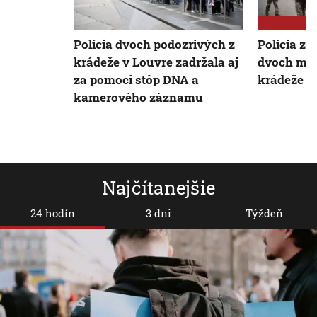
Polícia dvoch podozrivých z
Polícia z
krádeže v Louvre zadržala aj
dvoch muž
za pomoci stôp DNA a
krádeže š
kamerového záznamu
Najčítanejšie
24 hodín
3 dni
Týždeň