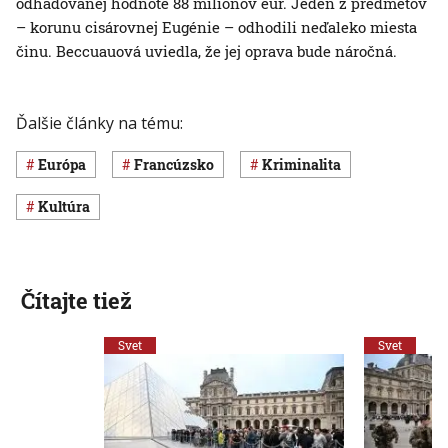
odhadovanej hodnote 88 miliónov eur. Jeden z predmetov
– korunu cisárovnej Eugénie – odhodili neďaleko miesta
činu. Beccuauová uviedla, že jej oprava bude náročná.
Ďalšie články na tému:
Európa
Francúzsko
Kriminalita
Kultúra
Čítajte tiež
Svet
Svet