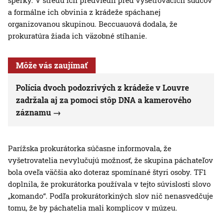
šperky. V stredu ich predviedli pred vyšetrovacích sudcov
a formálne ich obvinia z krádeže spáchanej
organizovanou skupinou. Beccuauová dodala, že
prokuratúra žiada ich väzobné stíhanie.
Môže vás zaujímať
Polícia dvoch podozrivých z krádeže v Louvre
zadržala aj za pomoci stôp DNA a kamerového
záznamu
Parížska prokurátorka súčasne informovala, že
vyšetrovatelia nevylučujú možnosť, že skupina páchateľov
bola oveľa väčšia ako doteraz spomínané štyri osoby. TF1
doplnila, že prokurátorka používala v tejto súvislosti slovo
„komando“. Podľa prokurátorkiných slov nič nenasvedčuje
tomu, že by páchatelia mali komplicov v múzeu.