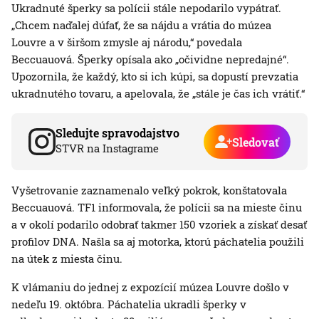
Ukradnuté šperky sa polícii stále nepodarilo vypátrať.
„Chcem naďalej dúfať, že sa nájdu a vrátia do múzea
Louvre a v širšom zmysle aj národu,“ povedala
Beccuauová. Šperky opísala ako „očividne nepredajné“.
Upozornila, že každý, kto si ich kúpi, sa dopustí prevzatia
ukradnutého tovaru, a apelovala, že „stále je čas ich vrátiť.“
Sledujte spravodajstvo
Sledovať
STVR na Instagrame
Vyšetrovanie zaznamenalo veľký pokrok, konštatovala
Beccuauová. TF1 informovala, že polícii sa na mieste činu
a v okolí podarilo odobrať takmer 150 vzoriek a získať desať
profilov DNA. Našla sa aj motorka, ktorú páchatelia použili
na útek z miesta činu.
K vlámaniu do jednej z expozícií múzea Louvre došlo v
nedeľu 19. októbra. Páchatelia ukradli šperky v