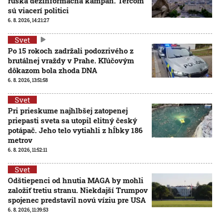
ruská dezinformačná kampaň. Terčom
sú viacerí politici
6. 8. 2026, 14:21:27
Svet
Po 15 rokoch zadržali podozrivého z
brutálnej vraždy v Prahe. Kľúčovým
dôkazom bola zhoda DNA
6. 8. 2026, 13:51:58
Svet
Pri prieskume najhlbšej zatopenej
priepasti sveta sa utopil elitný český
potápač. Jeho telo vytiahli z hĺbky 186
metrov
6. 8. 2026, 11:52:11
Svet
Odštiepenci od hnutia MAGA by mohli
založiť tretiu stranu. Niekdajší Trumpov
spojenec predstavil novú víziu pre USA
6. 8. 2026, 11:39:53