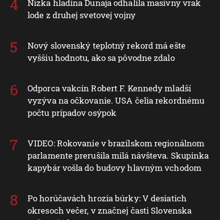
Nízka hladina Dunaja odhalila masívny vrak
lode z druhej svetovej vojny
Nový slovenský teplotný rekord má ešte
vyššiu hodnotu, ako sa pôvodne zdalo
Odporca vakcín Robert F. Kennedy mladší
vyzýva na očkovanie. USA čelia rekordnému
počtu prípadov osýpok
VIDEO: Rokovanie v brazílskom regionálnom
parlamente prerušila milá návšteva. Skupinka
kapybár vošla do budovy hlavným vchodom
Po horúčavách hrozia búrky: V desiatich
okresoch večer, v značnej časti Slovenska