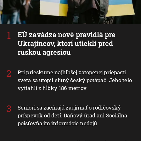
EÚ zavádza nové pravidlá pre
Ukrajincov, ktorí utiekli pred
ruskou agresiou
Pri prieskume najhlbšej zatopenej priepasti
sveta sa utopil elitný český potápač. Jeho telo
vytiahli z hĺbky 186 metrov
Seniori sa začínajú zaujímať o rodičovský
príspevok od detí. Daňový úrad ani Sociálna
poisťovňa im informácie nedajú