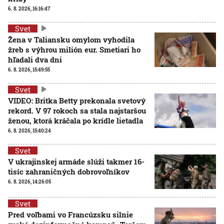
6. 8. 2026, 16:16:47
Svet
Žena v Taliansku omylom vyhodila
žreb s výhrou milión eur. Smetiari ho
hľadali dva dni
6. 8. 2026, 15:49:55
Svet
VIDEO: Britka Betty prekonala svetový
rekord. V 97 rokoch sa stala najstaršou
ženou, ktorá kráčala po krídle lietadla
6. 8. 2026, 15:40:24
Svet
V ukrajinskej armáde slúži takmer 16-
tisíc zahraničných dobrovoľníkov
6. 8. 2026, 14:26:05
Svet
Pred voľbami vo Francúzsku silnie