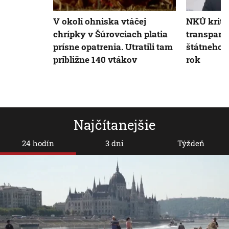
V okolí ohniska vtáčej
NKÚ kriti
chrípky v Šúrovciach platia
transparen
prísne opatrenia. Utratili tam
štátneho 
približne 140 vtákov
rok
Najčítanejšie
24 hodín
3 dni
Týždeň