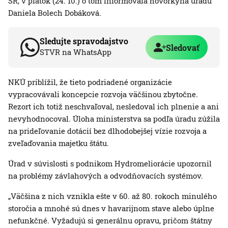
SR, v piatok (24. 10.) o tom informovala hovorkyňa úradu
Daniela Bolech Dobáková.
Sledujte spravodajstvo
Sledovať
STVR na WhatsApp
NKÚ priblížil, že tieto podriadené organizácie
vypracovávali koncepcie rozvoja väčšinou zbytočne.
Rezort ich totiž neschvaľoval, nesledoval ich plnenie a ani
nevyhodnocoval. Úloha ministerstva sa podľa úradu zúžila
na prideľovanie dotácií bez dlhodobejšej vízie rozvoja a
zveľaďovania majetku štátu.
Úrad v súvislosti s podnikom Hydromeliorácie upozornil
na problémy závlahových a odvodňovacích systémov.
„Väčšina z nich vznikla ešte v 60. až 80. rokoch minulého
storočia a mnohé sú dnes v havarijnom stave alebo úplne
nefunkčné. Vyžadujú si generálnu opravu, pričom štátny