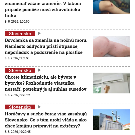
znamenať vážne zranenie. V takom
prípade pomôže nová zdravotnícka
linka
9. 8. 2026, 8:00:00
Slovensko
Dovolenka sa zmenila na nočnú moru.
Namiesto oddychu prišli štípance,
neporiadok a podozrenie na ploštice
8. 8. 2026, 19:31:53
Slovensko
Chcete klimatizáciu, ale bývate v
bytovke? Rozhodnutie vlastníka
nestačí, potrebný je aj súhlas susedov
8. 8. 2026, 19:25:52
Slovensko
Horúčavy a sucho čoraz viac zasahujú
Slovensko. Čo s tým urobí vláda a ako
chce krajinu pripraviť na extrémy?
8. 8. 2026, 19:22:45