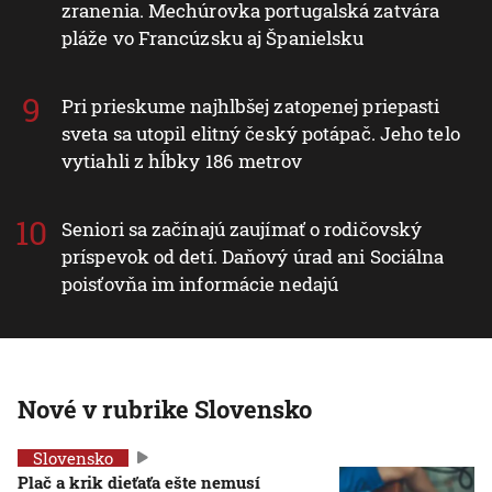
zranenia. Mechúrovka portugalská zatvára
pláže vo Francúzsku aj Španielsku
Pri prieskume najhlbšej zatopenej priepasti
sveta sa utopil elitný český potápač. Jeho telo
vytiahli z hĺbky 186 metrov
Seniori sa začínajú zaujímať o rodičovský
príspevok od detí. Daňový úrad ani Sociálna
poisťovňa im informácie nedajú
Nové v rubrike Slovensko
Slovensko
Plač a krik dieťaťa ešte nemusí