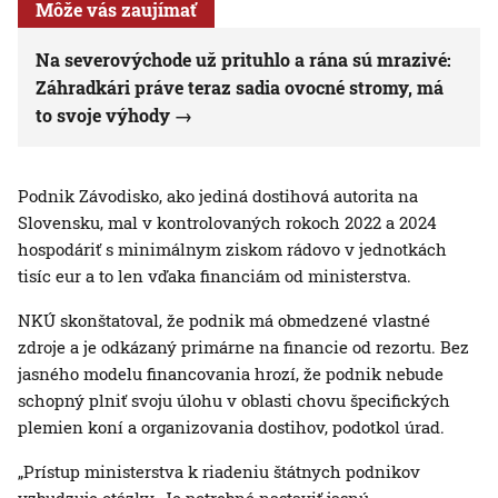
Môže vás zaujímať
Na severovýchode už prituhlo a rána sú mrazivé:
Záhradkári práve teraz sadia ovocné stromy, má
to svoje výhody
Podnik Závodisko, ako jediná dostihová autorita na
Slovensku, mal v kontrolovaných rokoch 2022 a 2024
hospodáriť s minimálnym ziskom rádovo v jednotkách
tisíc eur a to len vďaka financiám od ministerstva.
NKÚ skonštatoval, že podnik má obmedzené vlastné
zdroje a je odkázaný primárne na financie od rezortu. Bez
jasného modelu financovania hrozí, že podnik nebude
schopný plniť svoju úlohu v oblasti chovu špecifických
plemien koní a organizovania dostihov, podotkol úrad.
„Prístup ministerstva k riadeniu štátnych podnikov