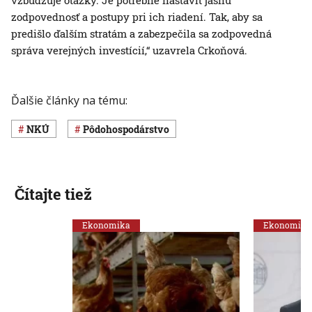
vzbudzuje otázky. Je potrebné nastaviť jasnú
zodpovednosť a postupy pri ich riadení. Tak, aby sa
predišlo ďalším stratám a zabezpečila sa zodpovedná
správa verejných investícií,“ uzavrela Crkoňová.
Ďalšie články na tému:
NKÚ
pôdohospodárstvo
Čítajte tiež
Ekonomika
Ekonomika