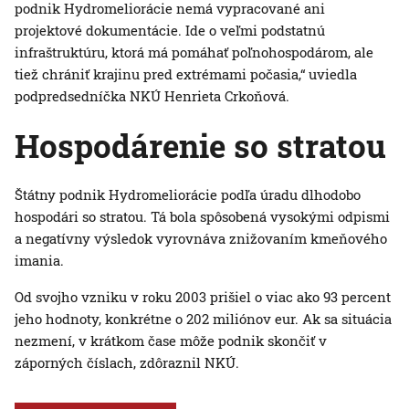
podnik Hydromeliorácie nemá vypracované ani
projektové dokumentácie. Ide o veľmi podstatnú
infraštruktúru, ktorá má pomáhať poľnohospodárom, ale
tiež chrániť krajinu pred extrémami počasia,“ uviedla
podpredsedníčka NKÚ Henrieta Crkoňová.
Hospodárenie so stratou
Štátny podnik Hydromeliorácie podľa úradu dlhodobo
hospodári so stratou. Tá bola spôsobená vysokými odpismi
a negatívny výsledok vyrovnáva znižovaním kmeňového
imania.
Od svojho vzniku v roku 2003 prišiel o viac ako 93 percent
jeho hodnoty, konkrétne o 202 miliónov eur. Ak sa situácia
nezmení, v krátkom čase môže podnik skončiť v
záporných číslach, zdôraznil NKÚ.