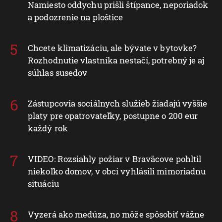
Namiesto oddychu prišli štípance, neporiadok
a podozrenie na ploštice
Chcete klimatizáciu, ale bývate v bytovke?
Rozhodnutie vlastníka nestačí, potrebný je aj
súhlas susedov
Zástupcovia sociálnych služieb žiadajú vyššie
platy pre opatrovateľky, postupne o 200 eur
každý rok
VIDEO: Rozsiahly požiar v Braväcove pohltil
niekoľko domov, v obci vyhlásili mimoriadnu
situáciu
Vyzerá ako medúza, no môže spôsobiť vážne