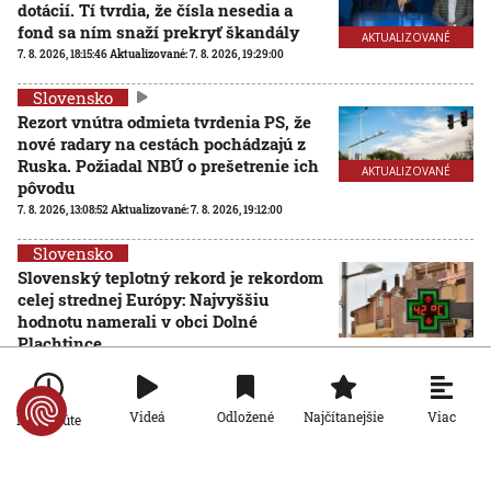
dotácií. Tí tvrdia, že čísla nesedia a
fond sa ním snaží prekryť škandály
AKTUALIZOVANÉ
7. 8. 2026, 18:15:46
Aktualizované:
7. 8. 2026, 19:29:00
Slovensko
Rezort vnútra odmieta tvrdenia PS, že
nové radary na cestách pochádzajú z
Ruska. Požiadal NBÚ o prešetrenie ich
AKTUALIZOVANÉ
pôvodu
7. 8. 2026, 13:08:52
Aktualizované:
7. 8. 2026, 19:12:00
Slovensko
Slovenský teplotný rekord je rekordom
celej strednej Európy: Najvyššiu
hodnotu namerali v obci Dolné
Plachtince
7. 8. 2026, 12:32:51
Viac
Videá
Odložené
Najčítanejšie
Po minúte
Slovensko
Nie sú na dovolenke, hoci sú celé leto pri mori: Štáb
STVR strávil deň v teréne so slovenskými policajtami v