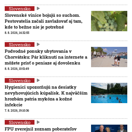
Slovensko
Slovenské vinice bojujú so suchom.
Pestovatelia začali zavlažovať aj tam,
kde to bežne nie je potrebné
8. 8. 2026, 14:32:55
Slovensko
Podvodné ponuky ubytovania v
Chorvátsku: Pár kliknutí na internete a
môžete prísť o peniaze aj dovolenku
8. 8. 2026, 10:51:49
Slovensko
Hygienici upozorňujú na desiatky
nevyhovujúcich kúpalísk. K najväčším
hrozbám patria mykóza a kožné
infekcie
7. 8. 2026, 19:10:36
Slovensko
FPU zverejnil zoznam poberateľov