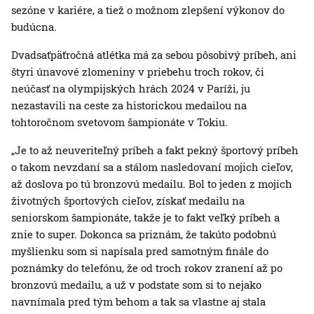
sezóne v kariére, a tiež o možnom zlepšení výkonov do
budúcna.
Dvadsaťpäťročná atlétka má za sebou pôsobivý príbeh, ani
štyri únavové zlomeniny v priebehu troch rokov, či
neúčasť na olympijských hrách 2024 v Paríži, ju
nezastavili na ceste za historickou medailou na
tohtoročnom svetovom šampionáte v Tokiu.
„Je to až neuveriteľný príbeh a fakt pekný športový príbeh
o takom nevzdaní sa a stálom nasledovaní mojich cieľov,
až doslova po tú bronzovú medailu. Bol to jeden z mojich
životných športových cieľov, získať medailu na
seniorskom šampionáte, takže je to fakt veľký príbeh a
znie to super. Dokonca sa priznám, že takúto podobnú
myšlienku som si napísala pred samotným finále do
poznámky do telefónu, že od troch rokov zranení až po
bronzovú medailu, a už v podstate som si to nejako
navnímala pred tým behom a tak sa vlastne aj stala