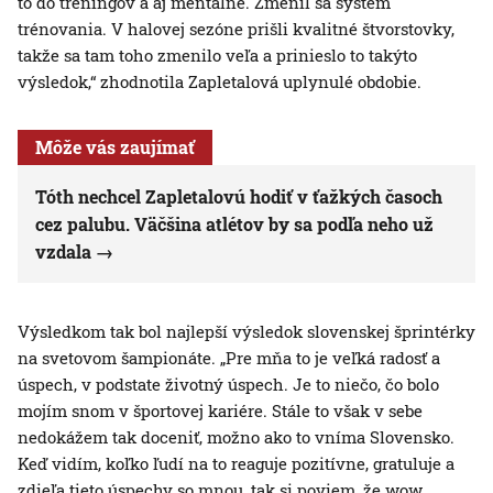
to do tréningov a aj mentálne. Zmenil sa systém
trénovania. V halovej sezóne prišli kvalitné štvorstovky,
takže sa tam toho zmenilo veľa a prinieslo to takýto
výsledok,“ zhodnotila Zapletalová uplynulé obdobie.
Môže vás zaujímať
Tóth nechcel Zapletalovú hodiť v ťažkých časoch
cez palubu. Väčšina atlétov by sa podľa neho už
vzdala
Výsledkom tak bol najlepší výsledok slovenskej šprintérky
na svetovom šampionáte. „Pre mňa to je veľká radosť a
úspech, v podstate životný úspech. Je to niečo, čo bolo
mojím snom v športovej kariére. Stále to však v sebe
nedokážem tak doceniť, možno ako to vníma Slovensko.
Keď vidím, koľko ľudí na to reaguje pozitívne, gratuluje a
zdieľa tieto úspechy so mnou, tak si poviem, že wow,