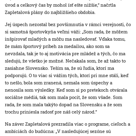
úvod a celkový čas by mohol ísť ešte nižšie,“ načrtla
Zapletalová plány do najbližšieho obdobia.
Jej úspech nezostal bez povšimnutia v rámci verejnosti, čo
si samotná športovkyňa veľmi váži: „Som rada, že môžem
inšpirovať mladých a môžu ma nasledovať. Vďaka tomu,
že mám športový príbeh za medailou, ako som sa
nevzdala, tak je to aj motivácia pre mládež a tých, čo ma
sledujú, že všetko je možné. Nečakala som, že až takto to
zasiahne Slovensko. Teším sa, že sú ľudia, ktorí ma
podporujú. O to viac si vážim tých, ktorí pri mne stáli, keď
to nešlo, bola som zranená, nemala som úspechy a
nenosila som výsledky. Keď som si po pretekoch otvárala
sociálne médiá, tak som mala pocit, že som všade. Som
rada, že som mala takýto dopad na Slovensku a že som
trochu priniesla radosť pre náš celý národ.“
Na záver Zapletalová prezradila viac o programe, cieľoch a
ambíciách do budúcna: „V nasledujúcej sezóne sú