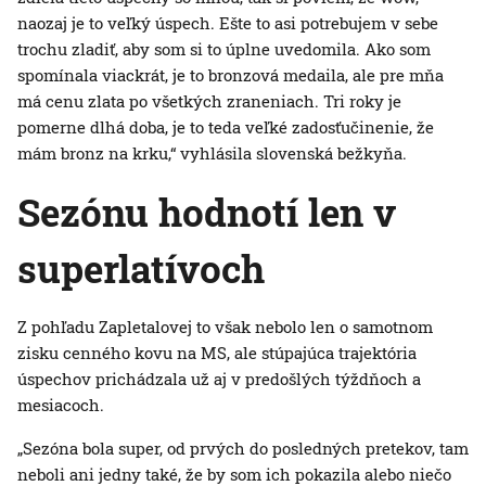
naozaj je to veľký úspech. Ešte to asi potrebujem v sebe
trochu zladiť, aby som si to úplne uvedomila. Ako som
spomínala viackrát, je to bronzová medaila, ale pre mňa
má cenu zlata po všetkých zraneniach. Tri roky je
pomerne dlhá doba, je to teda veľké zadosťučinenie, že
mám bronz na krku,“ vyhlásila slovenská bežkyňa.
Sezónu hodnotí len v
superlatívoch
Z pohľadu Zapletalovej to však nebolo len o samotnom
zisku cenného kovu na MS, ale stúpajúca trajektória
úspechov prichádzala už aj v predošlých týždňoch a
mesiacoch.
„Sezóna bola super, od prvých do posledných pretekov, tam
neboli ani jedny také, že by som ich pokazila alebo niečo