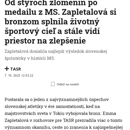
Od štyroch zlomenín po
medailu z MS. Zapletalová si
bronzom splnila životný
športový cieľ a stále vidí
priestor na zlepšenie
Zapletalová dosiahla najlepší výsledok slovenskej
šprintérky v histórii MS.
TASR
7. 10. 2025 12:53:22
Odlož na neskôr
Postarala sa o jeden z najvýznamnejších úspechov
slovenskej atletiky v ére samostatnosti, keď na
majstrovstvách sveta v Tokiu vybojovala bronz. Emma
Zapletalová v rozhovore pre TASR prezradila viac o tomto
významnom okamihu, ceste zo zranenia k najúspešnejšej