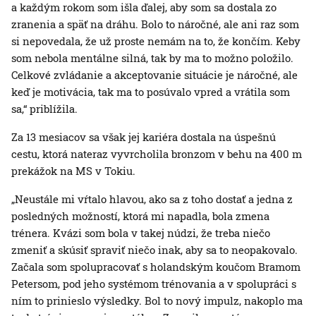
a každým rokom som išla ďalej, aby som sa dostala zo
zranenia a späť na dráhu. Bolo to náročné, ale ani raz som
si nepovedala, že už proste nemám na to, že končím. Keby
som nebola mentálne silná, tak by ma to možno položilo.
Celkové zvládanie a akceptovanie situácie je náročné, ale
keď je motivácia, tak ma to posúvalo vpred a vrátila som
sa,“ priblížila.
Za 13 mesiacov sa však jej kariéra dostala na úspešnú
cestu, ktorá nateraz vyvrcholila bronzom v behu na 400 m
prekážok na MS v Tokiu.
„Neustále mi vŕtalo hlavou, ako sa z toho dostať a jedna z
posledných možností, ktorá mi napadla, bola zmena
trénera. Kvázi som bola v takej núdzi, že treba niečo
zmeniť a skúsiť spraviť niečo inak, aby sa to neopakovalo.
Začala som spolupracovať s holandským koučom Bramom
Petersom, pod jeho systémom trénovania a v spolupráci s
ním to prinieslo výsledky. Bol to nový impulz, nakoplo ma