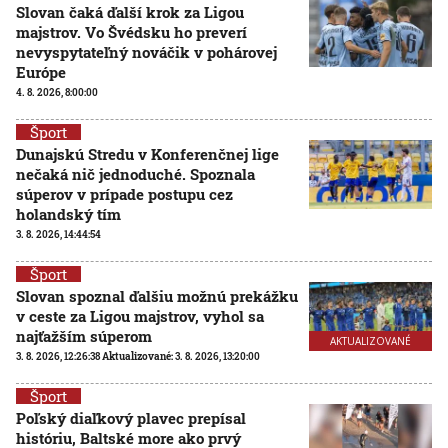
Slovan čaká ďalší krok za Ligou
majstrov. Vo Švédsku ho preverí
nevyspytateľný nováčik v pohárovej
Európe
4. 8. 2026, 8:00:00
Šport
Dunajskú Stredu v Konferenčnej lige
nečaká nič jednoduché. Spoznala
súperov v prípade postupu cez
holandský tím
3. 8. 2026, 14:44:54
Šport
Slovan spoznal ďalšiu možnú prekážku
v ceste za Ligou majstrov, vyhol sa
najťažším súperom
AKTUALIZOVANÉ
3. 8. 2026, 12:26:38
Aktualizované:
3. 8. 2026, 13:20:00
Šport
Poľský diaľkový plavec prepísal
históriu, Baltské more ako prvý