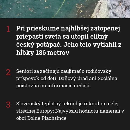
Pri prieskume najhlbšej zatopenej
priepasti sveta sa utopil elitný
český potápač. Jeho telo vytiahli z
hĺbky 186 metrov
Seniori sa začínajú zaujímať o rodičovský
príspevok od detí. Daňový úrad ani Sociálna
poisťovňa im informácie nedajú
Slovenský teplotný rekord je rekordom celej
strednej Európy: Najvyššiu hodnotu namerali v
obci Dolné Plachtince