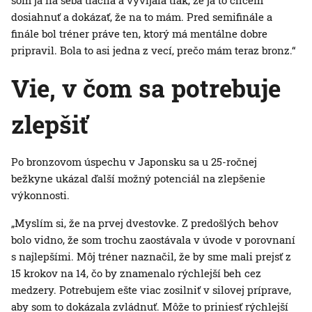
som ja na seba tlačila a vyvíjala tlak, že ja to chcem
dosiahnuť a dokázať, že na to mám. Pred semifinále a
finále bol tréner práve ten, ktorý má mentálne dobre
pripravil. Bola to asi jedna z vecí, prečo mám teraz bronz.“
Vie, v čom sa potrebuje
zlepšiť
Po bronzovom úspechu v Japonsku sa u 25-ročnej
bežkyne ukázal ďalší možný potenciál na zlepšenie
výkonnosti.
„Myslím si, že na prvej dvestovke. Z predošlých behov
bolo vidno, že som trochu zaostávala v úvode v porovnaní
s najlepšími. Môj tréner naznačil, že by sme mali prejsť z
15 krokov na 14, čo by znamenalo rýchlejší beh cez
medzery. Potrebujem ešte viac zosilniť v silovej príprave,
aby som to dokázala zvládnuť. Môže to priniesť rýchlejší