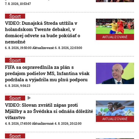
7. 8. 2026, 10:53:47
Šport
VIDEO: Dunajská Streda utŕžila v
holandskom Twente debakel, v
domácej odvete sa bude pokúšať o
AKTUALIZOVANÉ
nemožné
6. 8. 2026, 19:50:00
Aktualizované:
6. 8. 2026, 22:03:00
Šport
FIFA sa ospravedlnila za plán s
predajom podielov MS, Infantina však
podržala a vyjadrila mu plnú podporu
6. 8. 2026, 9:54:23
Šport
VIDEO: Slovan zvrátil zápas proti
Mjällby a zo Švédska si odnáša dôležité
víťazstvo
AKTUALIZOVANÉ
4. 8. 2026, 17:45:00
Aktualizované:
4. 8. 2026, 20:12:00
Šport