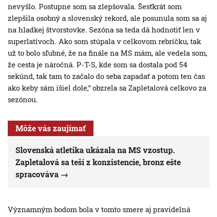
nevyšlo. Postupne som sa zlepšovala. Šesťkrát som
zlepšila osobný a slovenský rekord, ale posunula som sa aj
na hladkej štvorstovke. Sezóna sa teda dá hodnotiť len v
superlatívoch. Ako som stúpala v celkovom rebríčku, tak
už to bolo sľubné, že na finále na MS mám, ale vedela som,
že cesta je náročná. P-T-S, kde som sa dostala pod 54
sekúnd, tak tam to začalo do seba zapadať a potom ten čas
ako keby sám išiel dole,“ obzrela sa Zapletalová celkovo za
sezónou.
Môže vás zaujímať
Slovenská atletika ukázala na MS vzostup.
Zapletalová sa teší z konzistencie, bronz ešte
spracováva
Významným bodom bola v tomto smere aj pravidelná