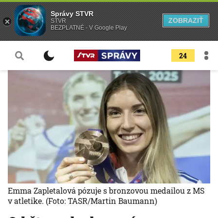
Správy STVR
ZOBRAZIŤ
STVR
BEZPLATNÉ - V Google Play
24
Emma Zapletalová pózuje s bronzovou medailou z MS
v atletike.
(Foto: TASR/Martin Baumann)