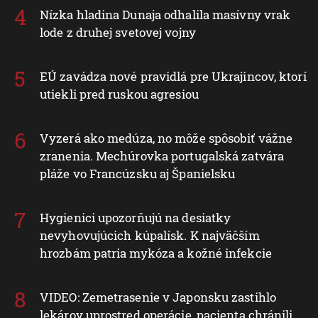
Nízka hladina Dunaja odhalila masívny vrak
lode z druhej svetovej vojny
EÚ zavádza nové pravidlá pre Ukrajincov, ktorí
utiekli pred ruskou agresiou
Vyzerá ako medúza, no môže spôsobiť vážne
zranenia. Mechúrovka portugalská zatvára
pláže vo Francúzsku aj Španielsku
Hygienici upozorňujú na desiatky
nevyhovujúcich kúpalísk. K najväčším
hrozbám patria mykóza a kožné infekcie
VIDEO: Zemetrasenie v Japonsku zastihlo
lekárov uprostred operácie, pacienta chránili