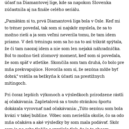
účasť na Diamantovej lige, kde sa napokon Slovenka
zúčastnila aj na finále celého seriálu.
„Pamätám si to, prvá Diamantová liga bola v Osle. Keď mi
to tréner povedal, tak som si najskôr myslela, že sa to
možno rieši a ja som veľmi neverila tomu, že tam idem
priamo. V deň tréningu som sa ho na to asi trikrát spýtala,
že či tam naozaj idem a nie som len nejaká náhradníčka.
Bol to možno tiež zlomový moment, keď som si povedala,
že som späť v atletike. Skončila som tam druhá, čo bolo pre
mňa prekvapujúce. Hovorila som si, že sezóna môže byť
dobrá,“ vrátila sa bežkyňa k účasti na prestížnych
mítingoch.
Pri čoraz lepších výkonoch a výsledkoch prirodzene rástli
aj očakávania. Zapletalová sa s touto stránkou športu
dokázala vyrovnať nad očakávania: „Túto sezónu som bola
kvázi v takej bubline. Vôbec som neriešila okolie, čo sa odo
mňa očakáva a aké výsledky by som mala podávať. Skôr