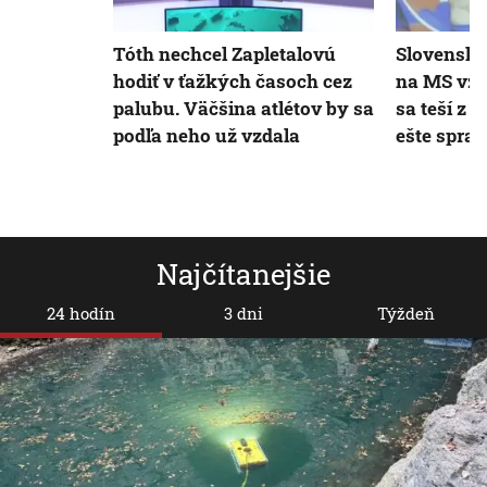
Tóth nechcel Zapletalovú
Slovenská
hodiť v ťažkých časoch cez
na MS vzo
palubu. Väčšina atlétov by sa
sa teší z 
podľa neho už vzdala
ešte spra
Najčítanejšie
24 hodín
3 dni
Týždeň