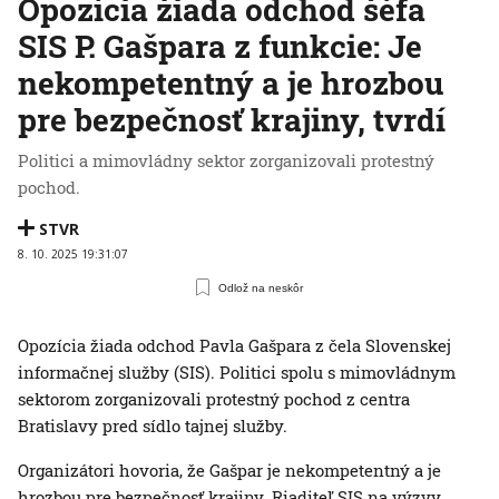
Opozícia žiada odchod šéfa
SIS P. Gašpara z funkcie: Je
nekompetentný a je hrozbou
pre bezpečnosť krajiny, tvrdí
Politici a mimovládny sektor zorganizovali protestný
pochod.
STVR
8. 10. 2025 19:31:07
Odlož na neskôr
Opozícia žiada odchod Pavla Gašpara z čela Slovenskej
informačnej služby (SIS). Politici spolu s mimovládnym
sektorom zorganizovali protestný pochod z centra
Bratislavy pred sídlo tajnej služby.
Organizátori hovoria, že Gašpar je nekompetentný a je
hrozbou pre bezpečnosť krajiny. Riaditeľ SIS na výzvy