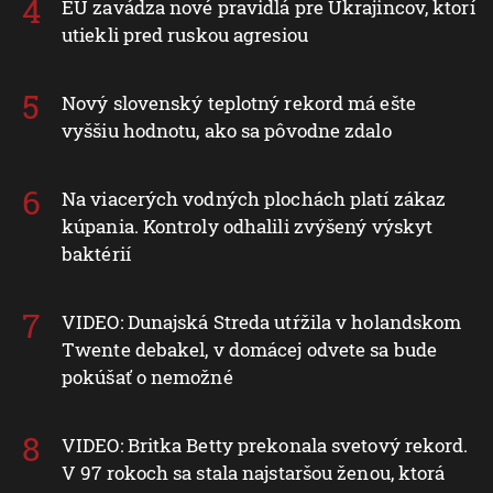
EÚ zavádza nové pravidlá pre Ukrajincov, ktorí
utiekli pred ruskou agresiou
Nový slovenský teplotný rekord má ešte
vyššiu hodnotu, ako sa pôvodne zdalo
Na viacerých vodných plochách platí zákaz
kúpania. Kontroly odhalili zvýšený výskyt
baktérií
VIDEO: Dunajská Streda utŕžila v holandskom
Twente debakel, v domácej odvete sa bude
pokúšať o nemožné
VIDEO: Britka Betty prekonala svetový rekord.
V 97 rokoch sa stala najstaršou ženou, ktorá