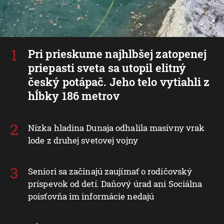
Pri prieskume najhlbšej zatopenej
priepasti sveta sa utopil elitný
český potápač. Jeho telo vytiahli z
hĺbky 186 metrov
Nízka hladina Dunaja odhalila masívny vrak
lode z druhej svetovej vojny
Seniori sa začínajú zaujímať o rodičovský
príspevok od detí. Daňový úrad ani Sociálna
poisťovňa im informácie nedajú