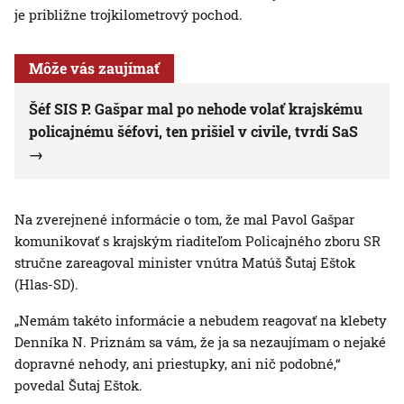
je približne trojkilometrový pochod.
Môže vás zaujímať
Šéf SIS P. Gašpar mal po nehode volať krajskému
policajnému šéfovi, ten prišiel v civile, tvrdí SaS
Na zverejnené informácie o tom, že mal Pavol Gašpar
komunikovať s krajským riaditeľom Policajného zboru SR
stručne zareagoval minister vnútra Matúš Šutaj Eštok
(Hlas-SD).
„Nemám takéto informácie a nebudem reagovať na klebety
Denníka N. Priznám sa vám, že ja sa nezaujímam o nejaké
dopravné nehody, ani priestupky, ani nič podobné,“
povedal Šutaj Eštok.