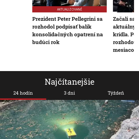
AKTUALIZOVANÉ
Prezident Peter Pellegrini sa
Začali sa 
rozhodol podpísať balík
aktuálny 
konsolidačných opatrení na
krídla. Por
budúci rok
rozhodova
mesiacov
Najčítanejšie
24 hodín
3 dni
Týždeň