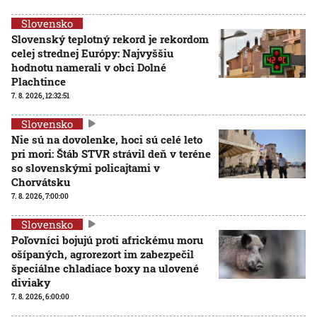
Slovensko
Slovenský teplotný rekord je rekordom
celej strednej Európy: Najvyššiu
hodnotu namerali v obci Dolné
Plachtince
7. 8. 2026, 12:32:51
Slovensko
Nie sú na dovolenke, hoci sú celé leto
pri mori: Štáb STVR strávil deň v teréne
so slovenskými policajtami v
Chorvátsku
7. 8. 2026, 7:00:00
Slovensko
Poľovníci bojujú proti africkému moru
ošípaných, agrorezort im zabezpečil
špeciálne chladiace boxy na ulovené
diviaky
7. 8. 2026, 6:00:00