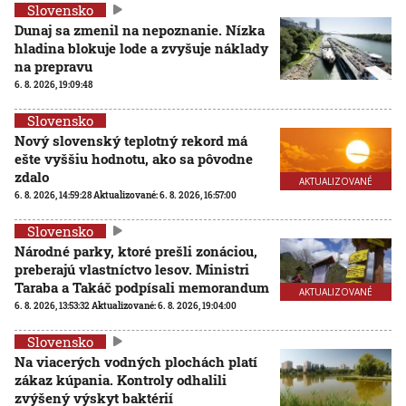
Slovensko
Dunaj sa zmenil na nepoznanie. Nízka
hladina blokuje lode a zvyšuje náklady
na prepravu
6. 8. 2026, 19:09:48
Slovensko
Nový slovenský teplotný rekord má
ešte vyššiu hodnotu, ako sa pôvodne
zdalo
AKTUALIZOVANÉ
6. 8. 2026, 14:59:28
Aktualizované:
6. 8. 2026, 16:57:00
Slovensko
Národné parky, ktoré prešli zonáciou,
preberajú vlastníctvo lesov. Ministri
Taraba a Takáč podpísali memorandum
AKTUALIZOVANÉ
6. 8. 2026, 13:53:32
Aktualizované:
6. 8. 2026, 19:04:00
Slovensko
Na viacerých vodných plochách platí
zákaz kúpania. Kontroly odhalili
zvýšený výskyt baktérií