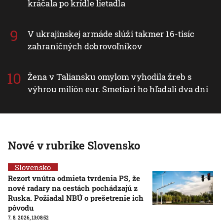
kráčala po krídle lietadla
V ukrajinskej armáde slúži takmer 16-tisíc
zahraničných dobrovoľníkov
Žena v Taliansku omylom vyhodila žreb s
výhrou milión eur. Smetiari ho hľadali dva dni
Nové v rubrike Slovensko
Slovensko
Rezort vnútra odmieta tvrdenia PS, že
nové radary na cestách pochádzajú z
Ruska. Požiadal NBÚ o prešetrenie ich
pôvodu
7. 8. 2026, 13:08:52