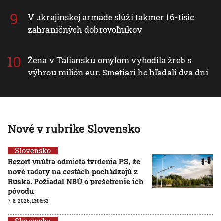
V ukrajinskej armáde slúži takmer 16-tisíc
zahraničných dobrovoľníkov
Žena v Taliansku omylom vyhodila žreb s
výhrou milión eur. Smetiari ho hľadali dva dni
Nové v rubrike Slovensko
Slovensko
Rezort vnútra odmieta tvrdenia PS, že
nové radary na cestách pochádzajú z
Ruska. Požiadal NBÚ o prešetrenie ich
pôvodu
7. 8. 2026, 13:08:52
Slovensko