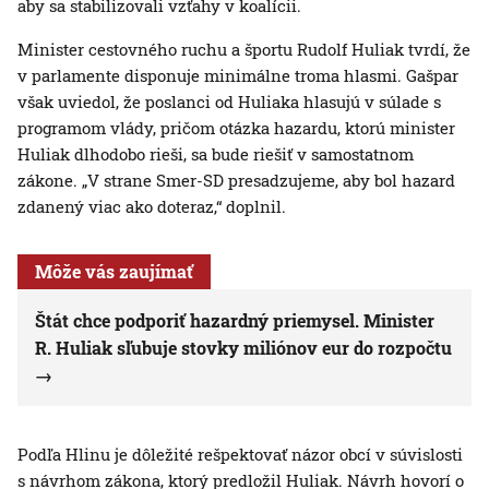
aby sa stabilizovali vzťahy v koalícii.
Minister cestovného ruchu a športu Rudolf Huliak tvrdí, že
v parlamente disponuje minimálne troma hlasmi. Gašpar
však uviedol, že poslanci od Huliaka hlasujú v súlade s
programom vlády, pričom otázka hazardu, ktorú minister
Huliak dlhodobo rieši, sa bude riešiť v samostatnom
zákone. „V strane Smer-SD presadzujeme, aby bol hazard
zdanený viac ako doteraz,“ doplnil.
Môže vás zaujímať
Štát chce podporiť hazardný priemysel. Minister
R. Huliak sľubuje stovky miliónov eur do rozpočtu
Podľa Hlinu je dôležité rešpektovať názor obcí v súvislosti
s návrhom zákona, ktorý predložil Huliak. Návrh hovorí o