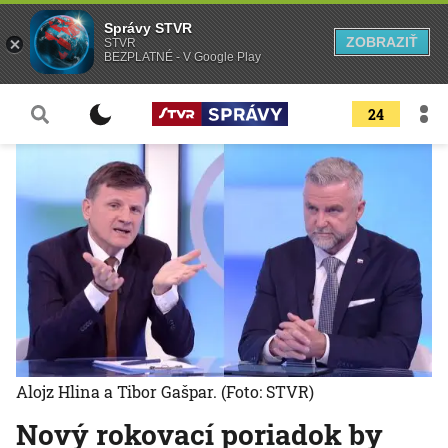
Správy STVR
ZOBRAZIŤ
STVR
BEZPLATNÉ - V Google Play
24
Alojz Hlina a Tibor Gašpar.
(Foto: STVR)
Nový rokovací poriadok by