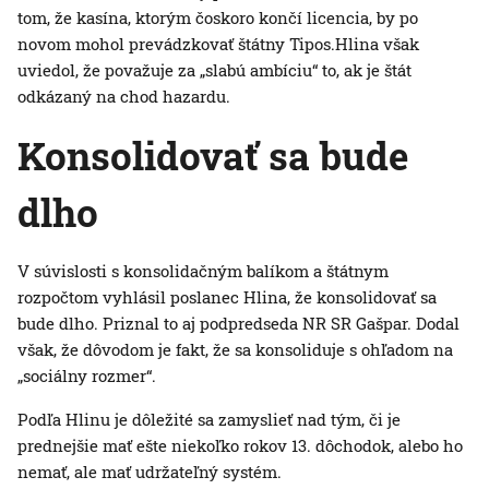
tom, že kasína, ktorým čoskoro končí licencia, by po
novom mohol prevádzkovať štátny Tipos.Hlina však
uviedol, že považuje za „slabú ambíciu“ to, ak je štát
odkázaný na chod hazardu.
Konsolidovať sa bude
dlho
V súvislosti s konsolidačným balíkom a štátnym
rozpočtom vyhlásil poslanec Hlina, že konsolidovať sa
bude dlho. Priznal to aj podpredseda NR SR Gašpar. Dodal
však, že dôvodom je fakt, že sa konsoliduje s ohľadom na
„sociálny rozmer“.
Podľa Hlinu je dôležité sa zamyslieť nad tým, či je
prednejšie mať ešte niekoľko rokov 13. dôchodok, alebo ho
nemať, ale mať udržateľný systém.