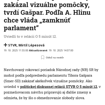
zakázal vizuálne pomôcky,
tvrdí Gašpar. Podľa A. Hlinu
chce vláda „zamknúť
parlament“
Uviedli to v relácii O 5 minút 12.
STVR
,
Mirtil Lépesová
19. 10. 2025 11:55:00
Aktualizované:
19. 10. 2025 14:07:00
Odlož na neskôr
Navrhovaný rokovací poriadok Národnej rady (NR) SR by
mohol podľa podpredsedu parlamentu Tibora Gašpara
(Smer-SD) zakázať akékoľvek vizuálne pomôcky. Ako
uviedol v
politickej diskusnej relácii STVR O 5 minút 12
, v
pozmeňovacom návrhu pripravujú aj ďalšie zmeny a
odmieta, že by šlo o obmedzovanie slobody slova.