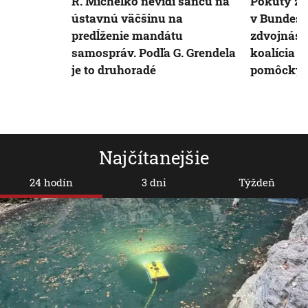
R. Michelko nevidí šancu na
Pokuty za
ústavnú väčšinu na
v Bundest
predĺženie mandátu
zdvojnáso
samospráv. Podľa G. Grendela
koalícia 
je to druhoradé
pomôcky
Najčítanejšie
24 hodín
3 dni
Týždeň