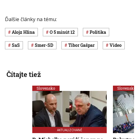
Ďalšie články na tému:
Alojz Hlina
O 5 minút 12
Politika
SaS
Smer-SD
Tibor Gašpar
Video
Čítajte tiež
Slovensko
Slovensko
AKTUALIZOVANÉ