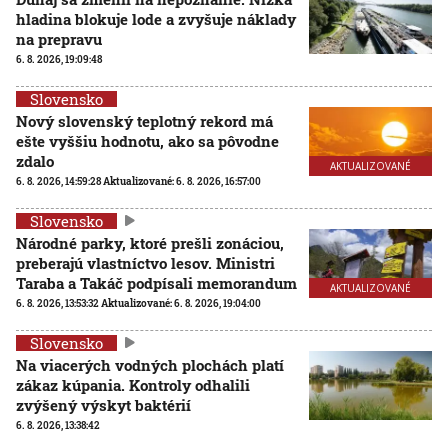
hladina blokuje lode a zvyšuje náklady
na prepravu
6. 8. 2026, 19:09:48
Slovensko
Nový slovenský teplotný rekord má
ešte vyššiu hodnotu, ako sa pôvodne
zdalo
AKTUALIZOVANÉ
6. 8. 2026, 14:59:28
Aktualizované:
6. 8. 2026, 16:57:00
Slovensko
Národné parky, ktoré prešli zonáciou,
preberajú vlastníctvo lesov. Ministri
Taraba a Takáč podpísali memorandum
AKTUALIZOVANÉ
6. 8. 2026, 13:53:32
Aktualizované:
6. 8. 2026, 19:04:00
Slovensko
Na viacerých vodných plochách platí
zákaz kúpania. Kontroly odhalili
zvýšený výskyt baktérií
6. 8. 2026, 13:38:42