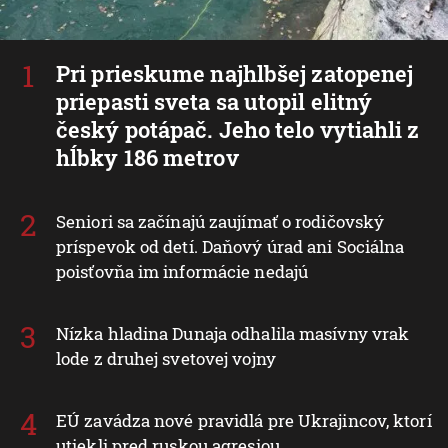
Pri prieskume najhlbšej zatopenej
priepasti sveta sa utopil elitný
český potápač. Jeho telo vytiahli z
hĺbky 186 metrov
Seniori sa začínajú zaujímať o rodičovský
príspevok od detí. Daňový úrad ani Sociálna
poisťovňa im informácie nedajú
Nízka hladina Dunaja odhalila masívny vrak
lode z druhej svetovej vojny
EÚ zavádza nové pravidlá pre Ukrajincov, ktorí
utiekli pred ruskou agresiou