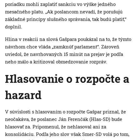
poriadku mohli zaplatiť sankciu vo výške jedného
mesačného platu. „Ak poslancom nevadí, že porušujú
základné princípy slušného správania, tak budú platiť,“
doplnil.
Hlina v reakcii na slová Gašpara poukázal na to, že týmto
návrhom chce vláda „zamknúť parlament“. Zároveň
uviedol, že navrhovaných 15 minút na prejav je podľa
neho málo a kritizoval obmedzovanie rozpráv.
Hlasovanie o rozpočte a
hazard
V súvislosti s hlasovaním o rozpočte Gašpar priznal, že
neočakáva, že poslanec Ján Ferenčák (Hlas-SD) bude
hlasovať za. Pripomenul, že nehlasoval ani za
konsolidáciu. Podľa jeho slov však Smer-SD volá po tom,