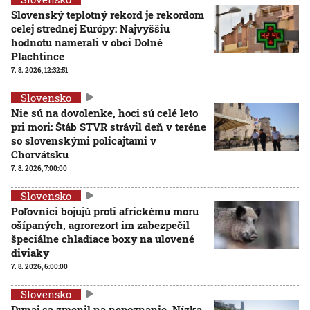
Slovenský teplotný rekord je rekordom
celej strednej Európy: Najvyššiu
hodnotu namerali v obci Dolné
Plachtince
7. 8. 2026, 12:32:51
Slovensko
Nie sú na dovolenke, hoci sú celé leto
pri mori: Štáb STVR strávil deň v teréne
so slovenskými policajtami v
Chorvátsku
7. 8. 2026, 7:00:00
Slovensko
Poľovníci bojujú proti africkému moru
ošípaných, agrorezort im zabezpečil
špeciálne chladiace boxy na ulovené
diviaky
7. 8. 2026, 6:00:00
Slovensko
Dunaj sa zmenil na nepoznanie. Nízka