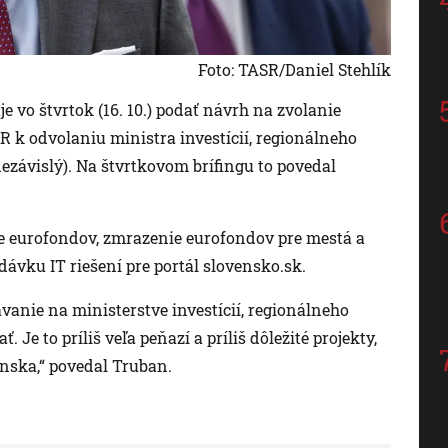
Foto: TASR/Daniel Stehlík
 vo štvrtok (16. 10.) podať návrh na zvolanie
 k odvolaniu ministra investícií, regionálneho
ezávislý). Na štvrtkovom brífingu to povedal
nie eurofondov, zmrazenie eurofondov pre mestá a
dávku IT riešení pre portál slovensko.sk.
anie na ministerstve investícií, regionálneho
. Je to príliš veľa peňazí a príliš dôležité projekty,
enska,“ povedal Truban.