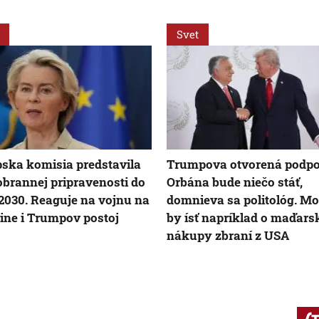
Svet
ska komisia predstavila
Trumpova otvorená podp
obrannej pripravenosti do
Orbána bude niečo stáť,
2030. Reaguje na vojnu na
domnieva sa politológ. M
ine i Trumpov postoj
by ísť napríklad o maďars
nákupy zbraní z USA