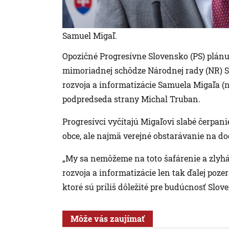
Samuel Migaľ.
Opozičné Progresívne Slovensko (PS) plánuje
mimoriadnej schôdze Národnej rady (NR) SR
rozvoja a informatizácie Samuela Migaľa (n
podpredseda strany Michal Truban.
Progresívci vyčítajú Migaľovi slabé čerpa
obce, ale najmä verejné obstarávanie na do
„My sa nemôžeme na toto šafárenie a zlyháv
rozvoja a informatizácie len tak ďalej pozerať
ktoré sú príliš dôležité pre budúcnosť Slov
Môže vás zaujímať