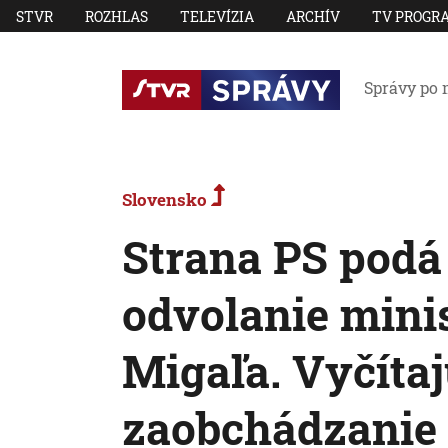
STVR
ROZHLAS
TELEVÍZIA
ARCHÍV
TV PROGR
Správy po 
Slovensko
Strana PS podá
odvolanie minist
Migaľa. Vyčíta
zaobchádzanie