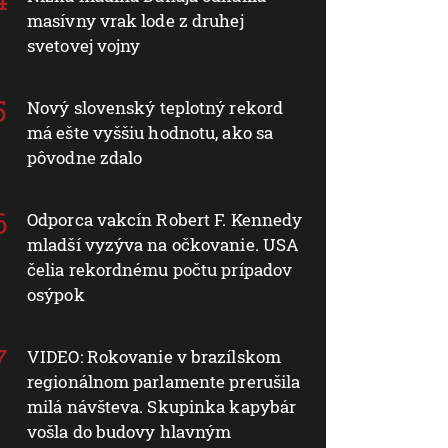
masívny vrak lode z druhej
svetovej vojny
Nový slovenský teplotný rekord
má ešte vyššiu hodnotu, ako sa
pôvodne zdalo
Odporca vakcín Robert F. Kennedy
mladší vyzýva na očkovanie. USA
čelia rekordnému počtu prípadov
osýpok
VIDEO: Rokovanie v brazílskom
regionálnom parlamente prerušila
milá návšteva. Skupinka kapybár
vošla do budovy hlavným