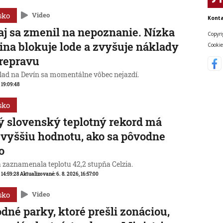
sko
Video
Konta
j sa zmenil na nepoznanie. Nízka
Copyri
ina blokuje lode a zvyšuje náklady
Cookie
repravu
lad na Devín sa momentálne vôbec nejazdí.
, 19:09:48
sko
 slovenský teplotný rekord má
 vyššiu hodnotu, ako sa pôvodne
o
a zaznamenala teplotu 42,2 stupňa Celzia.
, 14:59:28
Aktualizované:
6. 8. 2026, 16:57:00
sko
Video
dné parky, ktoré prešli zonáciou,