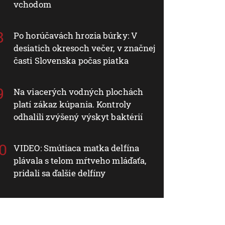
vchodom
Po horúčavách hrozia búrky: V
desiatich okresoch večer, v značnej
časti Slovenska počas piatka
Na viacerých vodných plochách
platí zákaz kúpania. Kontroly
odhalili zvýšený výskyt baktérií
VIDEO: Smútiaca matka delfína
plávala s telom mŕtveho mláďaťa,
pridali sa ďalšie delfíny