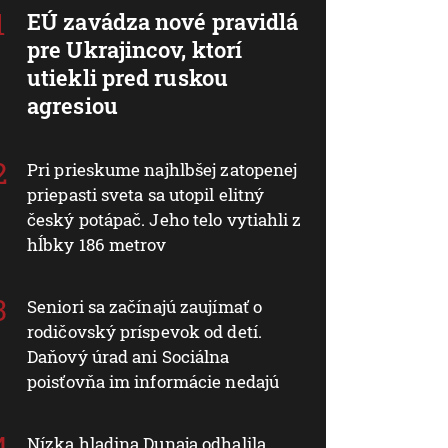
EÚ zavádza nové pravidlá
pre Ukrajincov, ktorí
utiekli pred ruskou
agresiou
Pri prieskume najhlbšej zatopenej
priepasti sveta sa utopil elitný
český potápač. Jeho telo vytiahli z
hĺbky 186 metrov
Seniori sa začínajú zaujímať o
rodičovský príspevok od detí.
Daňový úrad ani Sociálna
poisťovňa im informácie nedajú
Nízka hladina Dunaja odhalila