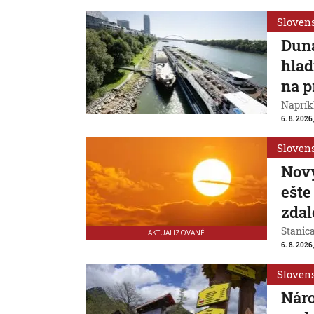
Sloven
Duna
hlad
na p
Naprík
6. 8. 2026
Sloven
Nový
ešte
zdal
Stanic
AKTUALIZOVANÉ
6. 8. 2026
Sloven
Náro