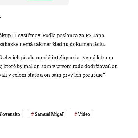
v
ákup IT systémov. Podľa poslanca za PS Jána
k zákazke nemá takmer žiadnu dokumentáciu.
 keby ich písala umelá inteligencia. Nemá k tomu
y, ktoré by mal on sám v prvom rade dodržiavať, on
vali v celom štáte a on sám prvý ich porušuje,“
 Slovensko
Samuel Migaľ
Video