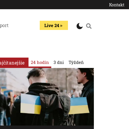
Kontakt
port
Live 24
24 hodín
3 dni
Týždeň
ajčítanejšie