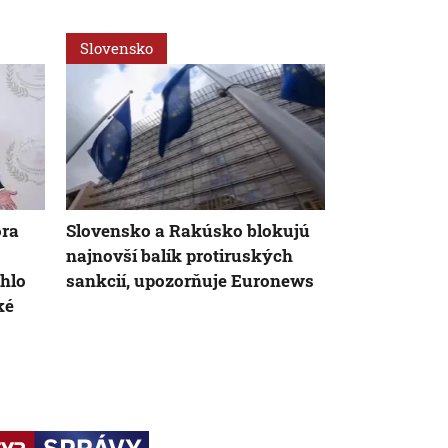
Slovensko
Regióny
ora
Slovensko a Rakúsko blokujú
Vandali post
najnovší balík protiruských
pamätník, ľu
ohlo
sankcií, upozorňuje Euronews
Treba zacho
ké
polarizácia 
varuje exper