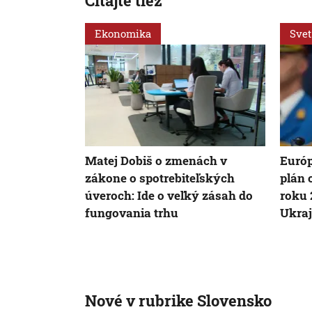
Čítajte tiež
Ekonomika
Svet
Matej Dobiš o zmenách v
Európ
zákone o spotrebiteľských
plán 
úveroch: Ide o veľký zásah do
roku 
fungovania trhu
Ukraj
Nové v rubrike Slovensko