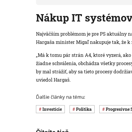
Nákup IT systémo
Najväčším problémom je pre PS aktuálny n
Hargaša minister Migaľ nakupuje tak, že 
„Má k tomu pár strán A4, ktoré vyzerá, ako
žiadne schválenia, obchádza všetky proces
by mal strážiť, aby sa tieto procesy dodržia
uviedol Hargaš.
Ďalšie články na tému:
Investície
Politika
Progresívne