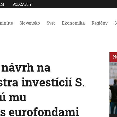
AM
PODCASTY
minúte
Slovensko
Svet
Ekonomika
Regióny
Š
N
 návrh na
ra investícií S.
jú mu
 s eurofondami