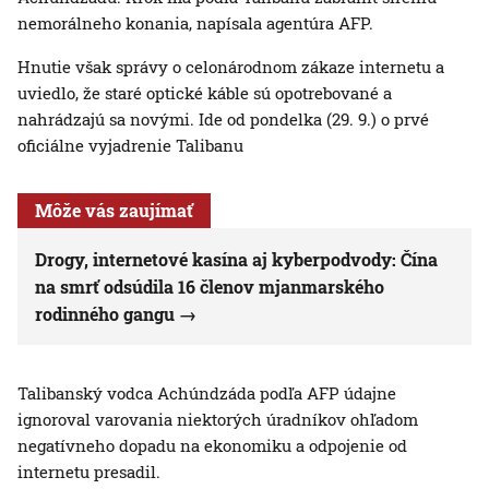
nemorálneho konania, napísala agentúra AFP.
Hnutie však správy o celonárodnom zákaze internetu a
uviedlo, že staré optické káble sú opotrebované a
nahrádzajú sa novými. Ide od pondelka (29. 9.) o prvé
oficiálne vyjadrenie Talibanu
Môže vás zaujímať
Drogy, internetové kasína aj kyberpodvody: Čína
na smrť odsúdila 16 členov mjanmarského
rodinného gangu
Talibanský vodca Achúndzáda podľa AFP údajne
ignoroval varovania niektorých úradníkov ohľadom
negatívneho dopadu na ekonomiku a odpojenie od
internetu presadil.