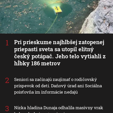
Pri prieskume najhlbšej zatopenej
priepasti sveta sa utopil elitný
český potápač. Jeho telo vytiahli z
hĺbky 186 metrov
Seniori sa začínajú zaujímať o rodičovský
príspevok od detí. Daňový úrad ani Sociálna
poisťovňa im informácie nedajú
Nízka hladina Dunaja odhalila masívny vrak