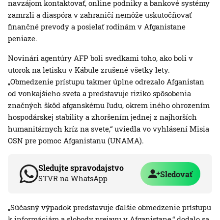
navzájom kontaktovať, online podniky a bankové systémy
zamrzli a diaspóra v zahraničí nemôže uskutočňovať
finančné prevody a posielať rodinám v Afganistane
peniaze.
Novinári agentúry AFP boli svedkami toho, ako boli v
utorok na letisku v Kábule zrušené všetky lety.
„Obmedzenie prístupu takmer úplne odrezalo Afganistan
od vonkajšieho sveta a predstavuje riziko spôsobenia
značných škôd afganskému ľudu, okrem iného ohrozením
hospodárskej stability a zhoršením jednej z najhorších
humanitárnych kríz na svete,“ uviedla vo vyhlásení Misia
OSN pre pomoc Afganistanu (UNAMA).
Sledujte spravodajstvo
Sledovať
STVR na WhatsApp
„Súčasný výpadok predstavuje ďalšie obmedzenie prístupu
k informáciám a slobody prejavu v Afganistane,“ dodalo sa