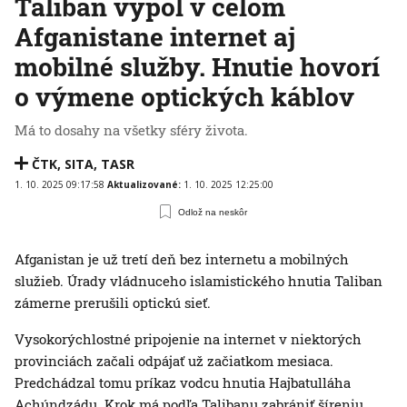
Taliban vypol v celom
Afganistane internet aj
mobilné služby. Hnutie hovorí
o výmene optických káblov
Má to dosahy na všetky sféry života.
ČTK
,
SITA
,
TASR
1. 10. 2025 09:17:58
Aktualizované:
1. 10. 2025 12:25:00
Odlož na neskôr
Afganistan je už tretí deň bez internetu a mobilných
služieb. Úrady vládnuceho islamistického hnutia Taliban
zámerne prerušili optickú sieť.
Vysokorýchlostné pripojenie na internet v niektorých
provinciách začali odpájať už začiatkom mesiaca.
Predchádzal tomu príkaz vodcu hnutia Hajbatulláha
Achúndzádu. Krok má podľa Talibanu zabrániť šíreniu