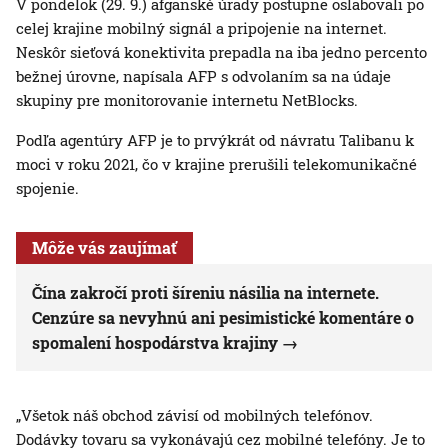
V pondelok (29. 9.) afganské úrady postupne oslabovali po
celej krajine mobilný signál a pripojenie na internet.
Neskôr sieťová konektivita prepadla na iba jedno percento
bežnej úrovne, napísala AFP s odvolaním sa na údaje
skupiny pre monitorovanie internetu NetBlocks.
Podľa agentúry AFP je to prvýkrát od návratu Talibanu k
moci v roku 2021, čo v krajine prerušili telekomunikačné
spojenie.
Môže vás zaujímať
Čína zakročí proti šíreniu násilia na internete.
Cenzúre sa nevyhnú ani pesimistické komentáre o
spomalení hospodárstva krajiny
„Všetok náš obchod závisí od mobilných telefónov.
Dodávky tovaru sa vykonávajú cez mobilné telefóny. Je to