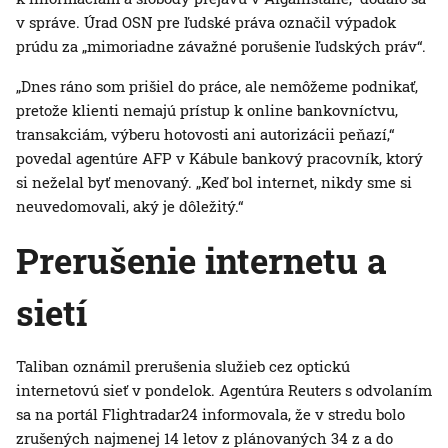
v správe. Úrad OSN pre ľudské práva označil výpadok
prúdu za „mimoriadne závažné porušenie ľudských práv“.
„Dnes ráno som prišiel do práce, ale nemôžeme podnikať,
pretože klienti nemajú prístup k online bankovníctvu,
transakciám, výberu hotovosti ani autorizácii peňazí,“
povedal agentúre AFP v Kábule bankový pracovník, ktorý
si neželal byť menovaný. „Keď bol internet, nikdy sme si
neuvedomovali, aký je dôležitý.“
Prerušenie internetu a
sietí
Taliban oznámil prerušenia služieb cez optickú
internetovú sieť v pondelok. Agentúra Reuters s odvolaním
sa na portál Flightradar24 informovala, že v stredu bolo
zrušených najmenej 14 letov z plánovaných 34 z a do