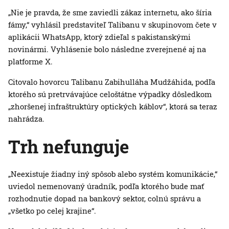
„Nie je pravda, že sme zaviedli zákaz internetu, ako šíria
fámy,“ vyhlásil predstaviteľ Talibanu v skupinovom čete v
aplikácii WhatsApp, ktorý zdieľal s pakistanskými
novinármi. Vyhlásenie bolo následne zverejnené aj na
platforme X.
Citovalo hovorcu Talibanu Zabihulláha Mudžáhida, podľa
ktorého sú pretrvávajúce celoštátne výpadky dôsledkom
„zhoršenej infraštruktúry optických káblov“, ktorá sa teraz
nahrádza.
Trh nefunguje
„Neexistuje žiadny iný spôsob alebo systém komunikácie,“
uviedol nemenovaný úradník, podľa ktorého bude mať
rozhodnutie dopad na bankový sektor, colnú správu a
„všetko po celej krajine“.