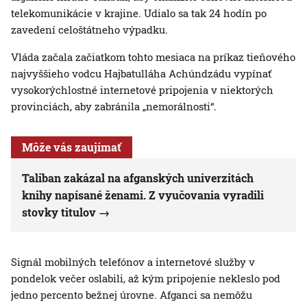
telekomunikácie v krajine. Udialo sa tak 24 hodín po
zavedení celoštátneho výpadku.
Vláda začala začiatkom tohto mesiaca na príkaz tieňového
najvyššieho vodcu Hajbatulláha Achúndzádu vypínať
vysokorýchlostné internetové pripojenia v niektorých
provinciách, aby zabránila „nemorálnosti“.
Môže vás zaujímať
Taliban zakázal na afganských univerzitách
knihy napísané ženami. Z vyučovania vyradili
stovky titulov
Signál mobilných telefónov a internetové služby v
pondelok večer oslabili, až kým pripojenie nekleslo pod
jedno percento bežnej úrovne. Afganci sa nemôžu