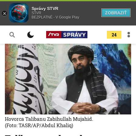
Správy STVR
ZOBRAZIŤ
STVR
BEZPLATNÉ - V Google Play
24
Hovorca Talibanu Zabihullah Mujahid.
(Foto: TASR/AP/Abdul Khaliq)