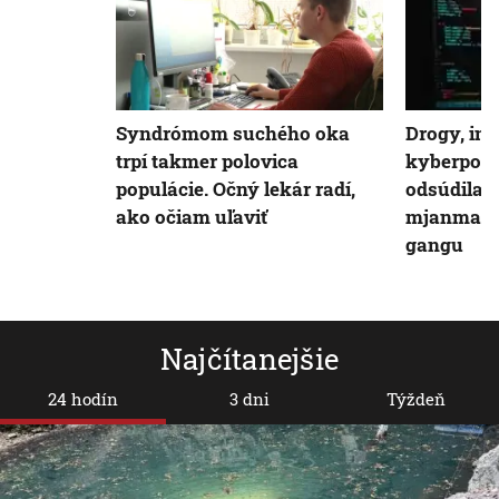
Syndrómom suchého oka
Drogy, int
trpí takmer polovica
kyberpodv
populácie. Očný lekár radí,
odsúdila 1
ako očiam uľaviť
mjanmars
gangu
Najčítanejšie
24 hodín
3 dni
Týždeň