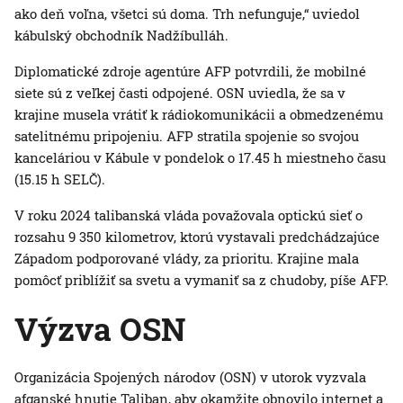
ako deň voľna, všetci sú doma. Trh nefunguje,“ uviedol
kábulský obchodník Nadžíbulláh.
Diplomatické zdroje agentúre AFP potvrdili, že mobilné
siete sú z veľkej časti odpojené. OSN uviedla, že sa v
krajine musela vrátiť k rádiokomunikácii a obmedzenému
satelitnému pripojeniu. AFP stratila spojenie so svojou
kanceláriou v Kábule v pondelok o 17.45 h miestneho času
(15.15 h SELČ).
V roku 2024 talibanská vláda považovala optickú sieť o
rozsahu 9 350 kilometrov, ktorú vystavali predchádzajúce
Západom podporované vlády, za prioritu. Krajine mala
pomôcť priblížiť sa svetu a vymaniť sa z chudoby, píše AFP.
Výzva OSN
Organizácia Spojených národov (OSN) v utorok vyzvala
afganské hnutie Taliban, aby okamžite obnovilo internet a