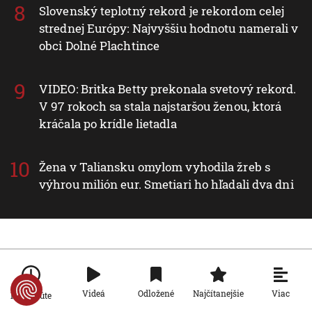
Slovenský teplotný rekord je rekordom celej
strednej Európy: Najvyššiu hodnotu namerali v
obci Dolné Plachtince
VIDEO: Britka Betty prekonala svetový rekord.
V 97 rokoch sa stala najstaršou ženou, ktorá
kráčala po krídle lietadla
Žena v Taliansku omylom vyhodila žreb s
výhrou milión eur. Smetiari ho hľadali dva dni
Nové v rubrike Svet
Viac
Svet
Videá
Odložené
Najčítanejšie
Po minúte
VIDEO: Zemetrasenie v Japonsku