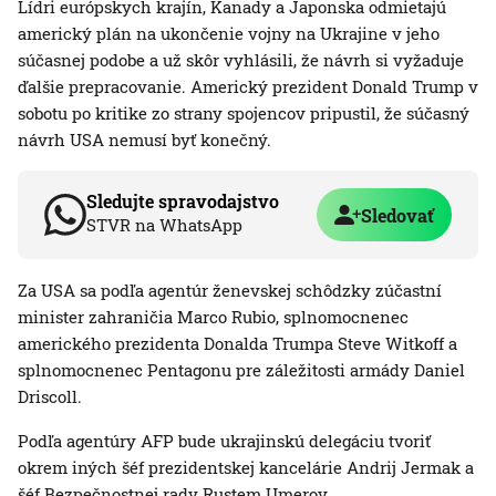
Lídri európskych krajín, Kanady a Japonska odmietajú
americký plán na ukončenie vojny na Ukrajine v jeho
súčasnej podobe a už skôr vyhlásili, že návrh si vyžaduje
ďalšie prepracovanie. Americký prezident Donald Trump v
sobotu po kritike zo strany spojencov pripustil, že súčasný
návrh USA nemusí byť konečný.
Sledujte spravodajstvo
Sledovať
STVR na WhatsApp
Za USA sa podľa agentúr ženevskej schôdzky zúčastní
minister zahraničia Marco Rubio, splnomocnenec
amerického prezidenta Donalda Trumpa Steve Witkoff a
splnomocnenec Pentagonu pre záležitosti armády Daniel
Driscoll.
Podľa agentúry AFP bude ukrajinskú delegáciu tvoriť
okrem iných šéf prezidentskej kancelárie Andrij Jermak a
šéf Bezpečnostnej rady Rustem Umerov.