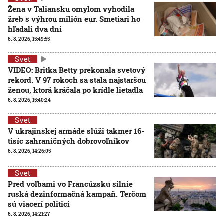
Žena v Taliansku omylom vyhodila
žreb s výhrou milión eur. Smetiari ho
hľadali dva dni
6. 8. 2026, 15:49:55
Svet
VIDEO: Britka Betty prekonala svetový
rekord. V 97 rokoch sa stala najstaršou
ženou, ktorá kráčala po krídle lietadla
6. 8. 2026, 15:40:24
Svet
V ukrajinskej armáde slúži takmer 16-
tisíc zahraničných dobrovoľníkov
6. 8. 2026, 14:26:05
Svet
Pred voľbami vo Francúzsku silnie
ruská dezinformačná kampaň. Terčom
sú viacerí politici
6. 8. 2026, 14:21:27