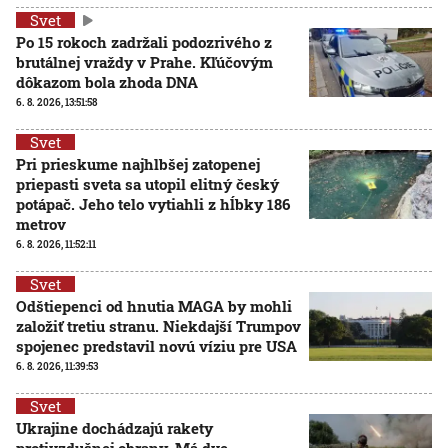
Svet
Po 15 rokoch zadržali podozrivého z
brutálnej vraždy v Prahe. Kľúčovým
dôkazom bola zhoda DNA
6. 8. 2026, 13:51:58
Svet
Pri prieskume najhlbšej zatopenej
priepasti sveta sa utopil elitný český
potápač. Jeho telo vytiahli z hĺbky 186
metrov
6. 8. 2026, 11:52:11
Svet
Odštiepenci od hnutia MAGA by mohli
založiť tretiu stranu. Niekdajší Trumpov
spojenec predstavil novú víziu pre USA
6. 8. 2026, 11:39:53
Svet
Ukrajine dochádzajú rakety