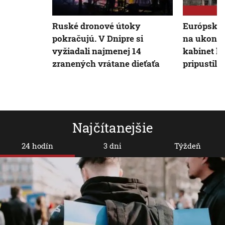
Ruské dronové útoky
Európski l
pokračujú. V Dnipre si
na ukonče
vyžiadali najmenej 14
kabinet h
zranených vrátane dieťaťa
pripustil, 
Najčítanejšie
24 hodín
3 dni
Týždeň