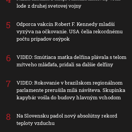
lode z druhej svetovej vojny
Odporca vakcín Robert F. Kennedy mladší
vyzýva na očkovanie. USA čelia rekordnému
počtu prípadov osýpok
VIDEO: Smútiaca matka delfína plávala s telom
mŕtveho mláďaťa, pridali sa ďalšie delfíny
VIDEO: Rokovanie v brazílskom regionálnom
parlamente prerušila milá návšteva. Skupinka
kapybár vošla do budovy hlavným vchodom
Na Slovensku padol nový absolútny rekord
teploty vzduchu