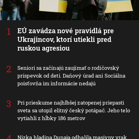
EÚ zavádza nové pravidlá pre
Ukrajincov, ktorí utiekli pred
ruskou agresiou
Seniori sa začínajú zaujímať o rodičovský
príspevok od detí. Daňový úrad ani Sociálna
poisťovňa im informácie nedajú
Pri prieskume najhlbšej zatopenej priepasti
sveta sa utopil elitný český potápač. Jeho telo
vytiahli z hĺbky 186 metrov
Nízka hladina Dunaja odhalila masívny vrak