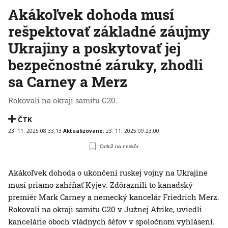
Akákoľvek dohoda musí
rešpektovať základné záujmy
Ukrajiny a poskytovať jej
bezpečnostné záruky, zhodli
sa Carney a Merz
Rokovali na okraji samitu G20.
ČTK
23. 11. 2025 08:33:13
Aktualizované:
23. 11. 2025 09:23:00
Odlož na neskôr
Akákoľvek dohoda o ukončení ruskej vojny na Ukrajine
musí priamo zahŕňať Kyjev. Zdôraznili to kanadský
premiér Mark Carney a nemecký kancelár Friedrich Merz.
Rokovali na okraji samitu G20 v Južnej Afrike, uviedli
kancelárie oboch vládnych šéfov v spoločnom vyhlásení.