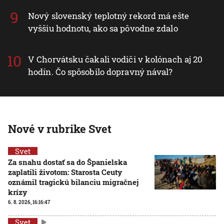
Nový slovenský teplotný rekord má ešte
vyššiu hodnotu, ako sa pôvodne zdalo
V Chorvátsku čakali vodiči v kolónach aj 20
hodín. Čo spôsobilo dopravný nával?
Nové v rubrike Svet
Svet
Za snahu dostať sa do Španielska
zaplatili životom: Starosta Ceuty
oznámil tragickú bilanciu migračnej
krízy
6. 8. 2026, 16:16:47
Svet