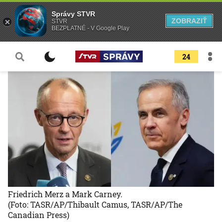
Správy STVR
ZOBRAZIŤ
STVR
BEZPLATNÉ - V Google Play
24
Friedrich Merz a Mark Carney.
(Foto: TASR/AP/Thibault Camus, TASR/AP/The
Canadian Press)