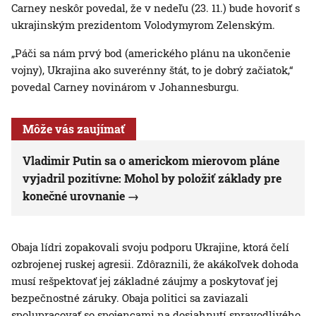
Carney neskôr povedal, že v nedeľu (23. 11.) bude hovoriť s
ukrajinským prezidentom Volodymyrom Zelenským.
„Páči sa nám prvý bod (amerického plánu na ukončenie
vojny), Ukrajina ako suverénny štát, to je dobrý začiatok,“
povedal Carney novinárom v Johannesburgu.
Môže vás zaujímať
Vladimir Putin sa o americkom mierovom pláne
vyjadril pozitívne: Mohol by položiť základy pre
konečné urovnanie
Obaja lídri zopakovali svoju podporu Ukrajine, ktorá čelí
ozbrojenej ruskej agresii. Zdôraznili, že akákoľvek dohoda
musí rešpektovať jej základné záujmy a poskytovať jej
bezpečnostné záruky. Obaja politici sa zaviazali
spolupracovať so spojencami na dosiahnutí spravodlivého