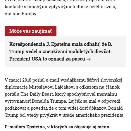
kontakte s mnohými vplyvnými ľuďmi z celého sveta,
vrátane Európy.
Môže vás zaujímať
Korešpondencia J. Epsteina mala odhaliť, že D.
Trump vedel o zneužívaní maloletých dievčat:
Prezident USA to označil za pascu
V marci 2018 poslal e-mail vtedajšiemu šéfovi slovenskej
diplomacie Miroslavovi Lajčákovi s odkazom na článok
portálu The Daily Beast, ktorý spochybňoval mentálnu
vyrovnanosť Donalda Trumpa. Lajčák sa mal v odpovedi
poďakovať a povedať, že o tom videl dosť dôkazov. Donald
Trump bol vtedy prvýkrát v úrade amerického prezidenta.
E-mailom Epsteina, v ktorých sa objavuje aj meno