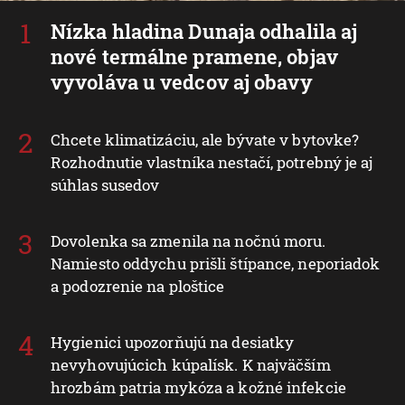
Nízka hladina Dunaja odhalila aj
nové termálne pramene, objav
vyvoláva u vedcov aj obavy
Chcete klimatizáciu, ale bývate v bytovke?
Rozhodnutie vlastníka nestačí, potrebný je aj
súhlas susedov
Dovolenka sa zmenila na nočnú moru.
Namiesto oddychu prišli štípance, neporiadok
a podozrenie na ploštice
Hygienici upozorňujú na desiatky
nevyhovujúcich kúpalísk. K najväčším
hrozbám patria mykóza a kožné infekcie