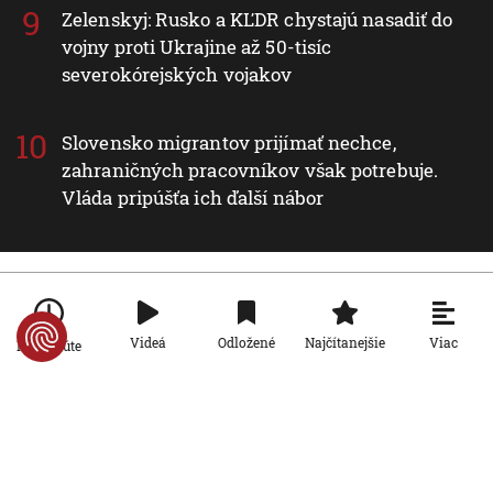
Zelenskyj: Rusko a KĽDR chystajú nasadiť do
vojny proti Ukrajine až 50-tisíc
severokórejských vojakov
Slovensko migrantov prijímať nechce,
zahraničných pracovníkov však potrebuje.
Vláda pripúšťa ich ďalší nábor
Nové v rubrike Svet
Viac
Videá
Odložené
Najčítanejšie
Po minúte
Svet
Zelenskyj: Rusko a KĽDR chystajú
nasadiť do vojny proti Ukrajine až 50-
tisíc severokórejských vojakov
9. 8. 2026, 17:30:09