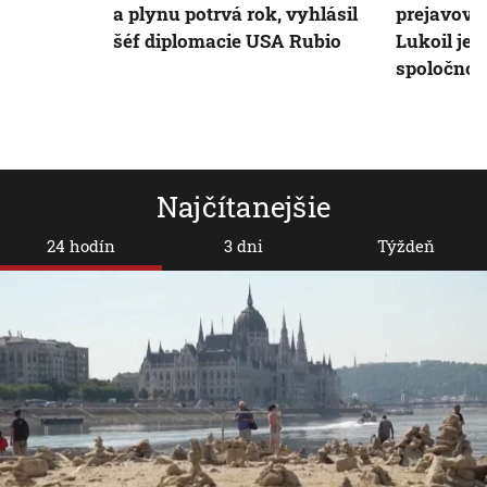
a plynu potrvá rok, vyhlásil
prejavovať
šéf diplomacie USA Rubio
Lukoil je 
spoločnos
Najčítanejšie
24 hodín
3 dni
Týždeň