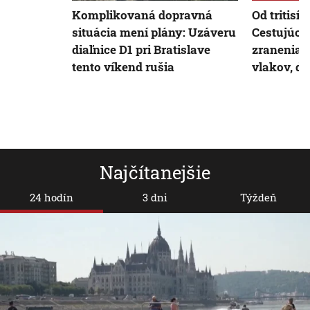
Komplikovaná dopravná
Od tritisíc
situácia mení plány: Uzáveru
Cestujúci, 
diaľnice D1 pri Bratislave
zranenia 
tento víkend rušia
vlakov, d
Najčítanejšie
24 hodín
3 dni
Týždeň