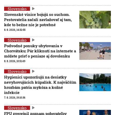
Slovensko
Slovenské vinice bojujú so suchom.
Pestovatelia začali zavlažovať aj tam,
kde to bežne nie je potrebné
8. 8. 2026, 14:32:55
Slovensko
Podvodné ponuky ubytovania v
Chorvátsku: Pár kliknutí na internete a
môžete prísť o peniaze aj dovolenku
8. 8. 2026, 10:51:49
Slovensko
Hygienici upozorňujú na desiatky
nevyhovujúcich kúpalísk. K najväčším
hrozbám patria mykóza a kožné
infekcie
7. 8. 2026, 19:10:36
Slovensko
FPU zverejnil zoznam poberateľov