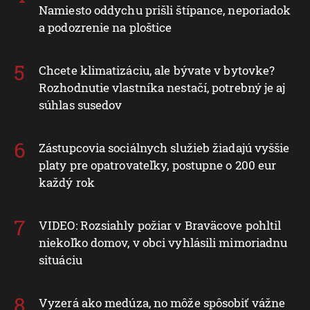
Namiesto oddychu prišli štípance, neporiadok
a podozrenie na ploštice
Chcete klimatizáciu, ale bývate v bytovke?
Rozhodnutie vlastníka nestačí, potrebný je aj
súhlas susedov
Zástupcovia sociálnych služieb žiadajú vyššie
platy pre opatrovateľky, postupne o 200 eur
každý rok
VIDEO: Rozsiahly požiar v Braväcove pohltil
niekoľko domov, v obci vyhlásili mimoriadnu
situáciu
Vyzerá ako medúza, no môže spôsobiť vážne