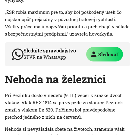
výhybky.
„ŽSR robia maximum pre to, aby bol poškodený úsek čo
najskôr opäť prejazdný v pôvodnej traťovej rýchlosti.
Všetky práce majú najvyššiu prioritu a prebiehajú v súlade
s bezpečnostnými predpismi,“ uzavrela hovorkyňa.
Sledujte spravodajstvo
Sledovať
STVR na WhatsApp
Nehoda na železnici
Pri Pezinku došlo v nedeľu (9. 11.) večer k zrážke dvoch
vlakov. Vlak REX 1814 sa po výjazde zo stanice Pezinok
zrazil s vlakom Ex 620. Príčinou bol pravdepodobne
prechod jedného z nich na červenú.
Nehoda si nevyžiadala obete na životoch, zranenia však