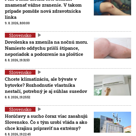
znamenať vážne zranenie. V takom
prípade pomôže nová zdravotnícka
linka
9. 8. 2026, 8:00:00
Slovensko
Dovolenka sa zmenila na nočnú moru.
Namiesto oddychu prišli štípance,
neporiadok a podozrenie na ploštice
8. 8. 2026, 19:31:53
Slovensko
Chcete klimatizáciu, ale bývate v
bytovke? Rozhodnutie vlastníka
nestačí, potrebný je aj súhlas susedov
8. 8. 2026, 19:25:52
Slovensko
Horúčavy a sucho čoraz viac zasahujú
Slovensko. Čo s tým urobí vláda a ako
chce krajinu pripraviť na extrémy?
8. 8. 2026, 19:22:45