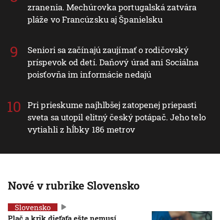
zranenia. Mechúrovka portugalská zatvára
pláže vo Francúzsku aj Španielsku
Seniori sa začínajú zaujímať o rodičovský
príspevok od detí. Daňový úrad ani Sociálna
poisťovňa im informácie nedajú
Pri prieskume najhlbšej zatopenej priepasti
sveta sa utopil elitný český potápač. Jeho telo
vytiahli z hĺbky 186 metrov
Nové v rubrike Slovensko
Slovensko
Plač a krik dieťaťa ešte nemusí