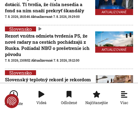
dotácií. Tí tvrdia, že čísla nesedia a
fond sa ním snaží prekryť škandály
AKTUALIZOVANÉ
7. 8. 2026, 18:15:46
Aktualizované:
7. 8. 2026, 19:29:00
Slovensko
Rezort vnútra odmieta tvrdenia PS, že
nové radary na cestách pochádzajú z
Ruska. Požiadal NBÚ o prešetrenie ich
AKTUALIZOVANÉ
pôvodu
7. 8. 2026, 13:08:52
Aktualizované:
7. 8. 2026, 19:12:00
Slovensko
Slovenský teplotný rekord je rekordom
celej strednej Európy: Najvyššiu
hodnotu namerali v obci Dolné
Plachtince
Viac
Videá
Odložené
Najčítanejšie
Po minúte
7. 8. 2026, 12:32:51