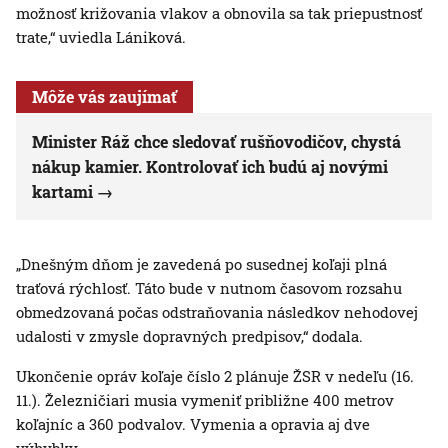
možnosť križovania vlakov a obnovila sa tak priepustnosť
trate,“ uviedla Lániková.
Môže vás zaujímať
Minister Ráž chce sledovať rušňovodičov, chystá
nákup kamier. Kontrolovať ich budú aj novými
kartami
„Dnešným dňom je zavedená po susednej koľaji plná
traťová rýchlosť. Táto bude v nutnom časovom rozsahu
obmedzovaná počas odstraňovania následkov nehodovej
udalosti v zmysle dopravných predpisov,“ dodala.
Ukončenie opráv koľaje číslo 2 plánuje ŽSR v nedeľu (16.
11.). Železničiari musia vymeniť približne 400 metrov
koľajníc a 360 podvalov. Vymenia a opravia aj dve