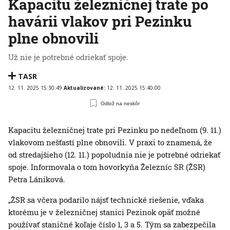
Kapacitu železničnej trate po
havárii vlakov pri Pezinku
plne obnovili
Už nie je potrebné odriekať spoje.
TASR
12. 11. 2025 15:30:49
Aktualizované:
12. 11. 2025 15:40:00
Odlož na neskôr
Kapacitu železničnej trate pri Pezinku po nedeľnom (9. 11.)
vlakovom nešťastí plne obnovili. V praxi to znamená, že
od stredajšieho (12. 11.) popoludnia nie je potrebné odriekať
spoje. Informovala o tom hovorkyňa Železníc SR (ŽSR)
Petra Lániková.
„ŽSR sa včera podarilo nájsť technické riešenie, vďaka
ktorému je v železničnej stanici Pezinok opäť možné
používať staničné koľaje číslo 1, 3 a 5. Tým sa zabezpečila