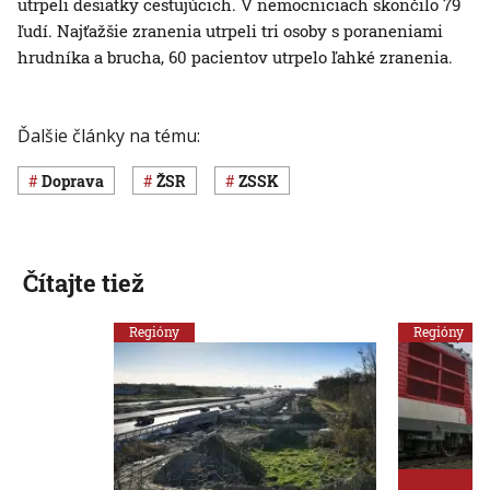
utrpeli desiatky cestujúcich. V nemocniciach skončilo 79
ľudí. Najťažšie zranenia utrpeli tri osoby s poraneniami
hrudníka a brucha, 60 pacientov utrpelo ľahké zranenia.
Ďalšie články na tému:
Doprava
ŽSR
ZSSK
Čítajte tiež
Regióny
Regióny