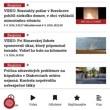
Regióny
VIDEO: Rozsiahly požiar v Braväcove
pohltil niekoľko domov, v obci vyhlásili
mimoriadnu situáciu
AKTUALIZOVANÉ
8. 8. 2026, 9:32:27
Aktualizované:
8. 8. 2026, 18:22:00
Regióny
VIDEO: Pri Rimavskej Sobote
spozorovali úkaz, ktorý pripomínal
tornádo. Vidieť ho bolo na kilometre
7. 8. 2026, 19:33:51
Regióny
Príčina zdravotných problémov na
kúpalisku v Diakovciach ostáva
nejasná. Kontrola nepotvrdila
nebezpečné látky
7. 8. 2026, 19:02:46
Regióny
Viac
Videá
Odložené
Najčítanejšie
Požiar v Slovnafte: V bratislavskej
Po minúte