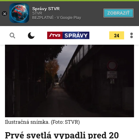
Správy STVR
ZOBRAZIŤ
STVR
BEZPLATNÉ - V Google Play
24
Ilustračná snímka.
(Foto: STVR)
Prvé svetlá vypadli pred 20