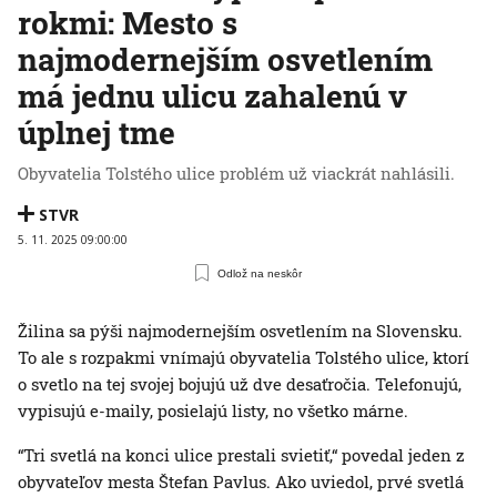
rokmi: Mesto s
najmodernejším osvetlením
má jednu ulicu zahalenú v
úplnej tme
Obyvatelia Tolstého ulice problém už viackrát nahlásili.
STVR
5. 11. 2025 09:00:00
Odlož na neskôr
Žilina sa pýši najmodernejším osvetlením na Slovensku.
To ale s rozpakmi vnímajú obyvatelia Tolstého ulice, ktorí
o svetlo na tej svojej bojujú už dve desaťročia. Telefonujú,
vypisujú e-maily, posielajú listy, no všetko márne.
“Tri svetlá na konci ulice prestali svietiť,“ povedal jeden z
obyvateľov mesta Štefan Pavlus. Ako uviedol, prvé svetlá