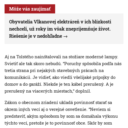
Môže vás zaujímať
Obyvatelia Vlkanovej elektráreň v ich blízkosti
nechceli, už roky im však znepríjemňuje život.
Riešenie je v nedohľadne
Aj na Tolstého nainštalovali na stožiare moderné lampy.
Svietiť ale tak skoro nebudú. “Poruchy spôsobila podľa nás
tretia strana pri nejakých stavebných prácach na
komunikácii. Je vidieť, ako viedli všelijaké prípojky do
domov a do garáží. Niekde je ten kábel prerušený. A je
prerušený na viacerých miestach,“ doplnil.
Zákon o obecnom zriadení ukladá povinnosť starať sa
okrem iných vecí aj o verejné osvetlenie. “Neviem si
predstaviť, akým spôsobom by som sa domáhala výkonu
týchto vecí, pretože je to povinnosť obce. Skôr by som