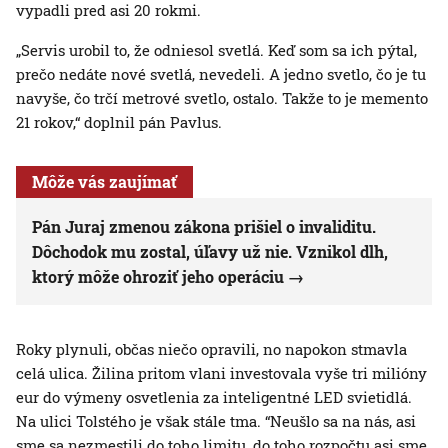
vypadli pred asi 20 rokmi.
„Servis urobil to, že odniesol svetlá. Keď som sa ich pýtal,
prečo nedáte nové svetlá, nevedeli. A jedno svetlo, čo je tu
navyše, čo trčí metrové svetlo, ostalo. Takže to je memento
21 rokov,“ doplnil pán Pavlus.
Môže vás zaujímať
Pán Juraj zmenou zákona prišiel o invaliditu.
Dôchodok mu zostal, úľavy už nie. Vznikol dlh,
ktorý môže ohroziť jeho operáciu
Roky plynuli, občas niečo opravili, no napokon stmavla
celá ulica. Žilina pritom vlani investovala vyše tri milióny
eur do výmeny osvetlenia za inteligentné LED svietidlá.
Na ulici Tolstého je však stále tma. “Neušlo sa na nás, asi
sme sa nezmestili do toho limitu, do toho rozpočtu asi sme