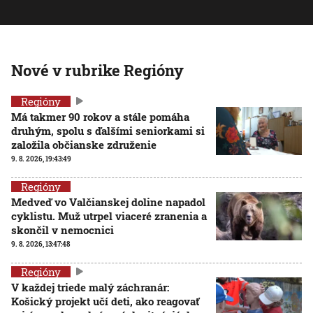
Nové v rubrike Regióny
Regióny
Má takmer 90 rokov a stále pomáha
druhým, spolu s ďalšími seniorkami si
založila občianske združenie
9. 8. 2026, 19:43:49
Regióny
Medveď vo Valčianskej doline napadol
cyklistu. Muž utrpel viaceré zranenia a
skončil v nemocnici
9. 8. 2026, 13:47:48
Regióny
V každej triede malý záchranár:
Košický projekt učí deti, ako reagovať