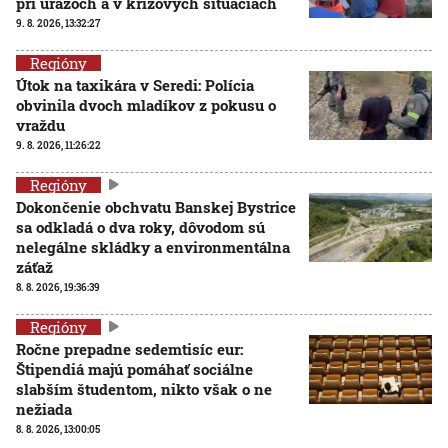
pri úrazoch a v krízových situáciách
9. 8. 2026, 13:32:27
Regióny
Útok na taxikára v Seredi: Polícia
obvinila dvoch mladíkov z pokusu o
vraždu
9. 8. 2026, 11:26:22
Regióny
Dokončenie obchvatu Banskej Bystrice
sa odkladá o dva roky, dôvodom sú
nelegálne skládky a environmentálna
záťaž
8. 8. 2026, 19:36:39
Regióny
Ročne prepadne sedemtisíc eur:
Štipendiá majú pomáhať sociálne
slabším študentom, nikto však o ne
nežiada
8. 8. 2026, 13:00:05