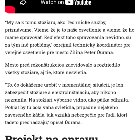
“My sa k tomu stožiaru, ako Technické služby,
priznávame. Vieme, že je to naše osvetlenie a vieme, že ho
máme spravovať. Keď efekt toho spravovania nevidno, sú
za tým iné problémy,“ ozrejmil technický koordinátor pre
verejné osvetlenie pre mesto Žilina Peter Ďurana.
Mesto pred rekonštrukciou zaevidovalo a roztriedilo
všetky stožiare, aj tie, ktoré nesvietia.
“To, čo dokážeme urobiť v momentálnej situácii, je len
zabezpečiť stožiare a elektroinštaláciu, aby nikoho
nezranila. Na stožiari výborne vidno, ako pätka odhnila.
Pokiaľ by tu bola váha svietidla, prípadne nejakého
zaveseného kábla, tak vzniká nebezpečie pre ľudí, ktorí
tadeto prechádzajú,“ opísal Ďurana.
Projekt na opravu