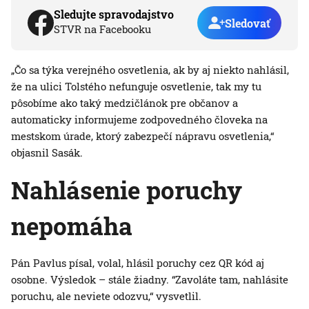
Sledujte spravodajstvo
Sledovať
STVR na Facebooku
„Čo sa týka verejného osvetlenia, ak by aj niekto nahlásil,
že na ulici Tolstého nefunguje osvetlenie, tak my tu
pôsobíme ako taký medzičlánok pre občanov a
automaticky informujeme zodpovedného človeka na
mestskom úrade, ktorý zabezpečí nápravu osvetlenia,“
objasnil Sasák.
Nahlásenie poruchy
nepomáha
Pán Pavlus písal, volal, hlásil poruchy cez QR kód aj
osobne. Výsledok – stále žiadny. “Zavoláte tam, nahlásite
poruchu, ale neviete odozvu,“ vysvetlil.