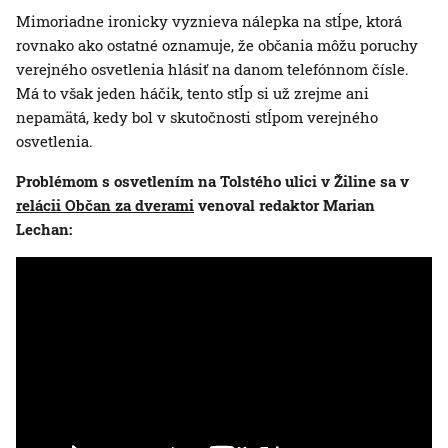
Mimoriadne ironicky vyznieva nálepka na stĺpe, ktorá
rovnako ako ostatné oznamuje, že občania môžu poruchy
verejného osvetlenia hlásiť na danom telefónnom čísle.
Má to však jeden háčik, tento stĺp si už zrejme ani
nepamätá, kedy bol v skutočnosti stĺpom verejného
osvetlenia.
Problémom s osvetlením na Tolstého ulici v Žiline sa v
relácii Občan za dverami
venoval redaktor Marian
Lechan: