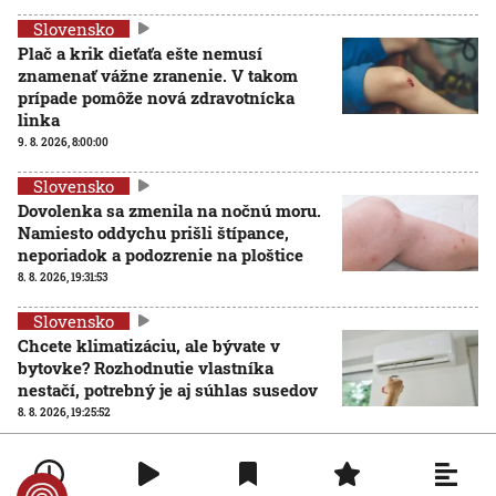
Slovensko
Plač a krik dieťaťa ešte nemusí
znamenať vážne zranenie. V takom
prípade pomôže nová zdravotnícka
linka
9. 8. 2026, 8:00:00
Slovensko
Dovolenka sa zmenila na nočnú moru.
Namiesto oddychu prišli štípance,
neporiadok a podozrenie na ploštice
8. 8. 2026, 19:31:53
Slovensko
Chcete klimatizáciu, ale bývate v
bytovke? Rozhodnutie vlastníka
nestačí, potrebný je aj súhlas susedov
8. 8. 2026, 19:25:52