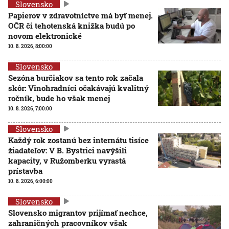
Slovensko
Papierov v zdravotníctve má byť menej.
OČR či tehotenská knižka budú po
novom elektronické
10. 8. 2026, 8:00:00
Slovensko
Sezóna burčiakov sa tento rok začala
skôr: Vinohradníci očakávajú kvalitný
ročník, bude ho však menej
10. 8. 2026, 7:00:00
Slovensko
Každý rok zostanú bez internátu tisíce
žiadateľov: V B. Bystrici navýšili
kapacity, v Ružomberku vyrastá
prístavba
10. 8. 2026, 6:00:00
Slovensko
Slovensko migrantov prijímať nechce,
zahraničných pracovníkov však