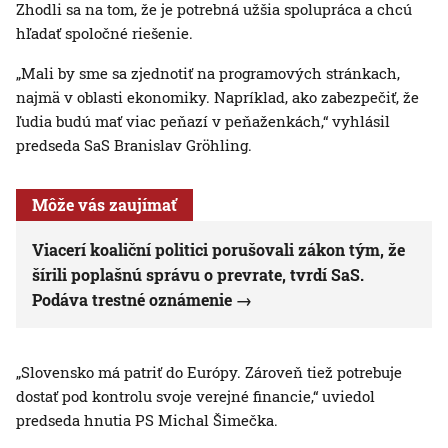
Zhodli sa na tom, že je potrebná užšia spolupráca a chcú
hľadať spoločné riešenie.
„Mali by sme sa zjednotiť na programových stránkach,
najmä v oblasti ekonomiky. Napríklad, ako zabezpečiť, že
ľudia budú mať viac peňazí v peňaženkách,“ vyhlásil
predseda SaS Branislav Gröhling.
Môže vás zaujímať
Viacerí koaliční politici porušovali zákon tým, že
šírili poplašnú správu o prevrate, tvrdí SaS.
Podáva trestné oznámenie
„Slovensko má patriť do Európy. Zároveň tiež potrebuje
dostať pod kontrolu svoje verejné financie,“ uviedol
predseda hnutia PS Michal Šimečka.