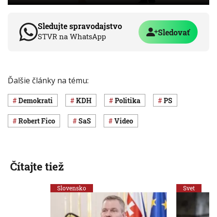
Sledujte spravodajstvo
Sledovať
STVR na WhatsApp
Ďalšie články na tému:
Demokrati
KDH
Politika
PS
Robert Fico
SaS
Video
Čítajte tiež
Slovensko
Svet