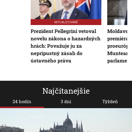
AKTUALIZOVANÉ
Prezident Pellegrini vetoval
Moldavsk
novelu zákona o hazardných
premiéra. 
hrách: Považuje ju za
proeuróps
neprípustný zásah do
Munteanu,
ústavného práva
parlament
Najčítanejšie
24 hodín
3 dni
Týždeň