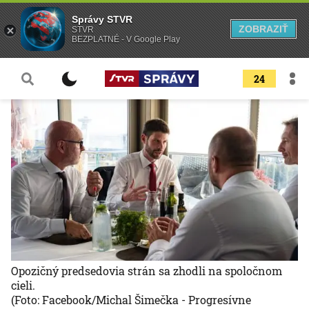
Správy STVR
ZOBRAZIŤ
STVR
BEZPLATNÉ - V Google Play
24
Opozičný predsedovia strán sa zhodli na spoločnom
cieli.
(Foto: Facebook/Michal Šimečka - Progresívne