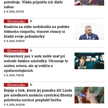
potrebuje. Vláda pripúšťa ich ďalší
nábor
9. 8. 2026, 19:07:31
Slovensko
Koalícia sa stále nedohodla na podobe
štátneho rozpočtu, viaceré strany si
kladú svoje požiadavky
9. 8. 2026, 19:05:20
Slovensko
Nezaistený pes v aute môže mať pri
nehode fatálne následky. Ohrozuje to
nielen zviera, ale aj vodiča a
spolucestujúcich
9. 8. 2026, 17:52:32
Slovensko
Bojuje o liek, ktorý jej pomáha žiť: Linde
pre zriedkavú mutáciu cystickej fibrózy
poisťovňa nechce preplatiť liečbu
9. 8. 2026, 16:20:08