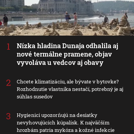
Nízka hladina Dunaja odhalila aj
nové termálne pramene, objav
vyvoláva u vedcov aj obavy
Chcete klimatizáciu, ale bývate v bytovke?
Rozhodnutie vlastníka nestačí, potrebný je aj
súhlas susedov
Hygienici upozorňujú na desiatky
nevyhovujúcich kúpalísk. K najväčším
hrozbám patria mykóza a kožné infekcie