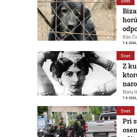
Svet
Biza
horú
odpo
Kim Čon
7. 8. 2026,
Svet
Z ku
ktor
naro
Mata Ha
7. 8. 2026
Svet
Pri 
osem