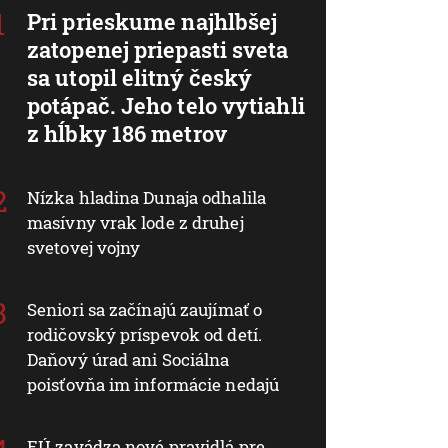
Pri prieskume najhlbšej
zatopenej priepasti sveta
sa utopil elitný český
potápač. Jeho telo vytiahli
z hĺbky 186 metrov
Nízka hladina Dunaja odhalila
masívny vrak lode z druhej
svetovej vojny
Seniori sa začínajú zaujímať o
rodičovský príspevok od detí.
Daňový úrad ani Sociálna
poisťovňa im informácie nedajú
EÚ zavádza nové pravidlá pre