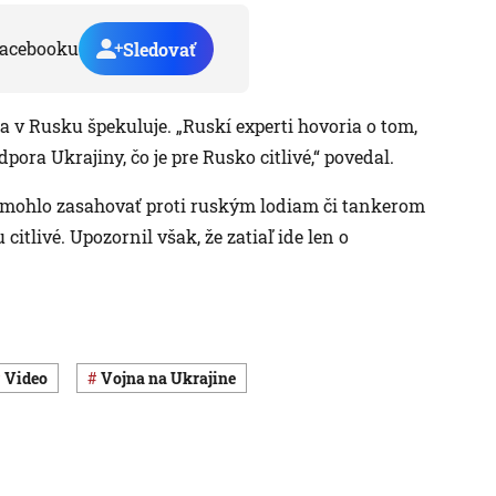
acebooku
Sledovať
a v Rusku špekuluje. „Ruskí experti hovoria o tom,
pora Ukrajiny, čo je pre Rusko citlivé,“ povedal.
ko mohlo zasahovať proti ruským lodiam či tankerom
citlivé. Upozornil však, že zatiaľ ide len o
Video
vojna na Ukrajine