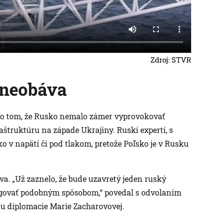
Zdroj: STVR
 neobáva
rí o tom, že Rusko nemalo zámer vyprovokovať
raštruktúru na západe Ukrajiny. Ruskí experti, s
sko v napätí či pod tlakom, pretože Poľsko je v Rusku
a. „Už zaznelo, že bude uzavretý jeden ruský
agovať podobným spôsobom,“ povedal s odvolaním
u diplomacie Marie Zacharovovej.