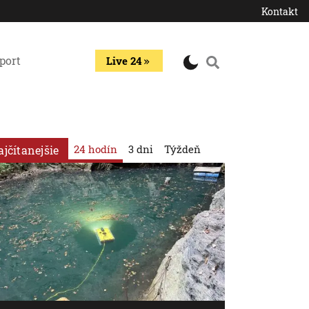
Kontakt
port
Live 24
24 hodín
3 dni
Týždeň
ajčítanejšie