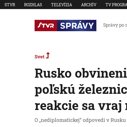
STVR
ROZHLAS
TELEVÍZIA
ARCHÍV
TV PROGR
Správy po 
Svet
Rusko obvineni
poľskú železnic
reakcie sa vraj
O „nediplomatickej“ odpovedi v Rusku 