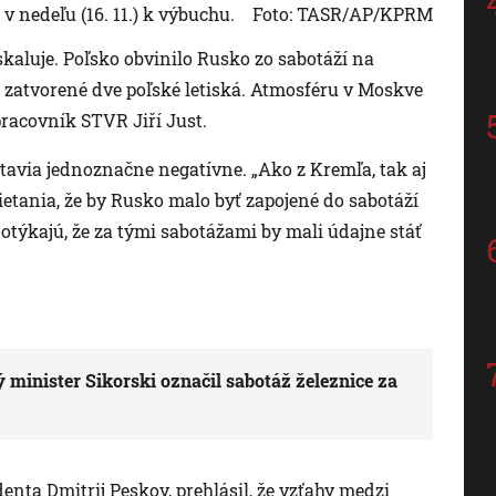
v nedeľu (16. 11.) k výbuchu.
Foto: TASR/AP/KPRM
aluje. Poľsko obvinilo Rusko zo sabotáží na
ť zatvorené dve poľské letiská. Atmosféru v Moskve
racovník STVR Jiří Just.
tavia jednoznačne negatívne. „Ako z Kremľa, tak aj
etania, že by Rusko malo byť zapojené do sabotáží
odotýkajú, že za tými sabotážami by mali údajne stáť
 minister Sikorski označil sabotáž železnice za
nta Dmitrij Peskov, prehlásil, že vzťahy medzi