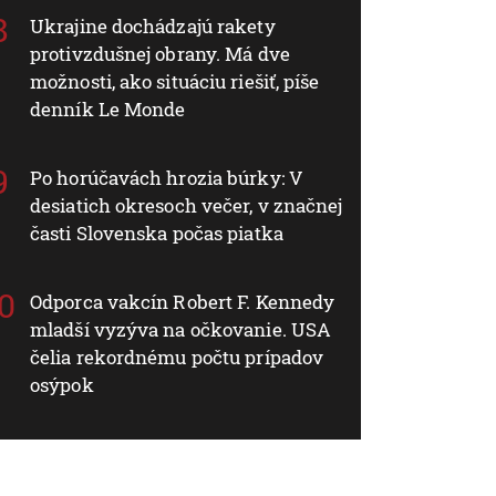
Ukrajine dochádzajú rakety
protivzdušnej obrany. Má dve
možnosti, ako situáciu riešiť, píše
denník Le Monde
Po horúčavách hrozia búrky: V
desiatich okresoch večer, v značnej
časti Slovenska počas piatka
Odporca vakcín Robert F. Kennedy
mladší vyzýva na očkovanie. USA
čelia rekordnému počtu prípadov
osýpok