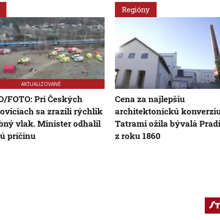
Regióny
AKTUALIZOVANÉ
O/FOTO: Pri Českých
Cena za najlepšiu
oviciach sa zrazili rýchlik
architektonickú konverziu
bný vlak. Minister odhalil
Tatrami ožila bývalá Prad
 príčinu
z roku 1860