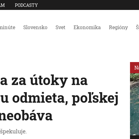
AM
PODCASTY
minúte
Slovensko
Svet
Ekonomika
Regióny
Š
N
a za útoky na
u odmieta, poľskej
 neobáva
špekuluje.