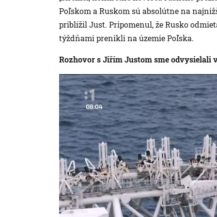
Poľskom a Ruskom sú absolútne na najnižše
priblížil Just. Pripomenul, že Rusko odmie
týždňami prenikli na územie Poľska.
Rozhovor s Jiřím Justom sme odvysielali 