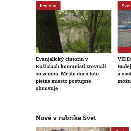
Regióny
Svet
Evanjelický cintorín v
VIDE
Košiciach komunisti zrovnali
Budej
so zemou. Mesto dnes toto
a oso
pietne miesto postupne
možnú
obnovuje
Nové v rubrike Svet