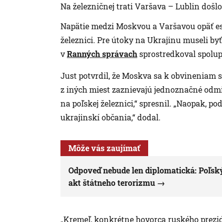
Na železničnej trati Varšava – Lublin došlo 
Napätie medzi Moskvou a Varšavou opäť esk
železnici. Pre útoky na Ukrajinu museli by
v
Ranných správach
sprostredkoval spolup
Just potvrdil, že Moskva sa k obvineniam s
z iných miest zaznievajú jednoznačné odmi
na poľskej železnici,“ spresnil. „Naopak, p
ukrajinskí občania,“ dodal.
Môže vás zaujímať
Odpoveď nebude len diplomatická: Poľský
akt štátneho terorizmu
„Kremeľ, konkrétne hovorca ruského prezide