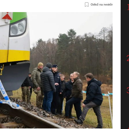
Odlož na neskôr