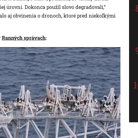
j úrovni. Dokonca použil slovo degradovali,“
talo aj obvinenia o dronoch, ktoré pred niekoľkými
v
Ranných správach
: