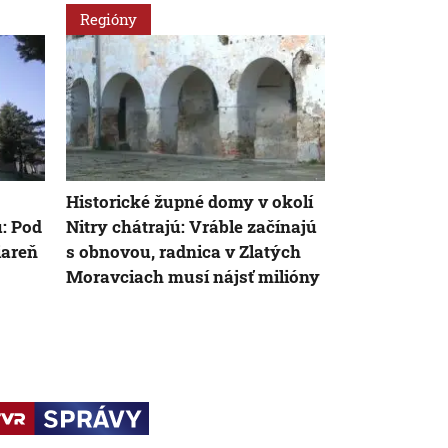
Regióny
Svet
Historické župné domy v okolí
USA v mier
: Pod
Nitry chátrajú: Vráble začínajú
navrhnú, ab
iareň
s obnovou, radnica v Zlatých
vzdala časti
Moravciach musí nájsť milióny
Donbasu, in