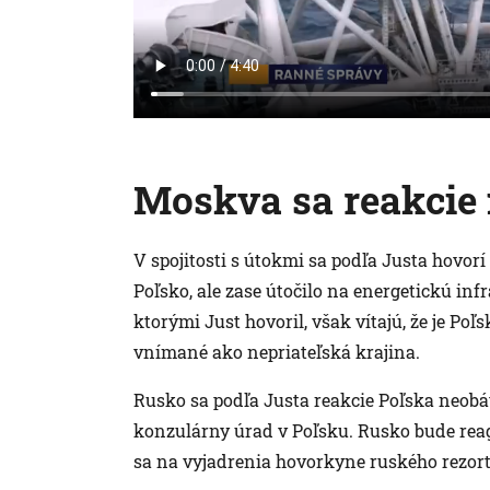
Moskva sa reakcie
V spojitosti s útokmi sa podľa Justa hovo
Poľsko, ale zase útočilo na energetickú inf
ktorými Just hovoril, však vítajú, že je Poľ
vnímané ako nepriateľská krajina.
Rusko sa podľa Justa reakcie Poľska neobáv
konzulárny úrad v Poľsku. Rusko bude re
sa na vyjadrenia hovorkyne ruského rezort