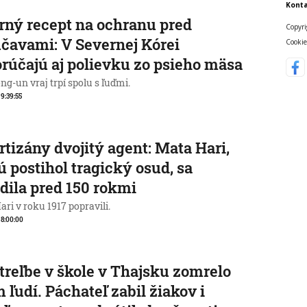
Konta
rný recept na ochranu pred
Copyri
čavami: V Severnej Kórei
Cookie
rúčajú aj polievku zo psieho mäsa
g-un vraj trpí spolu s ľuďmi.
 9:39:55
rtizány dvojitý agent: Mata Hari,
ú postihol tragický osud, sa
dila pred 150 rokmi
ri v roku 1917 popravili.
, 8:00:00
streľbe v škole v Thajsku zomrelo
 ľudí. Páchateľ zabil žiakov i