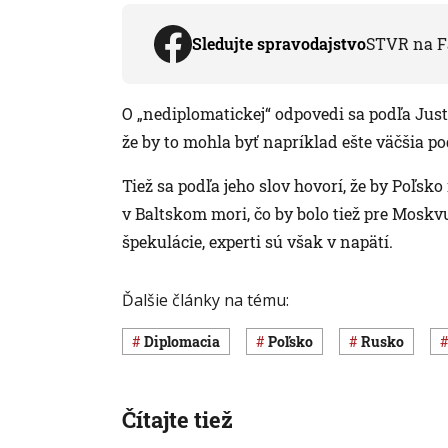
Sledujte spravodajstvo
STVR na F
O „nediplomatickej“ odpovedi sa podľa Just
že by to mohla byť napríklad ešte väčšia pod
Tiež sa podľa jeho slov hovorí, že by Poľs
v Baltskom mori, čo by bolo tiež pre Moskvu 
špekulácie, experti sú však v napätí.
Ďalšie články na tému:
diplomacia
Poľsko
Rusko
Čítajte tiež