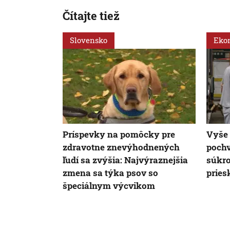
Čítajte tiež
Slovensko
Eko
Príspevky na pomôcky pre
Vyše 
zdravotne znevýhodnených
pochv
ľudí sa zvýšia: Najvýraznejšia
súkro
zmena sa týka psov so
prie
špeciálnym výcvikom