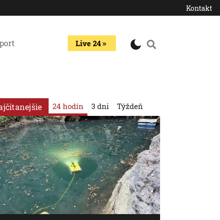
Kontakt
port
Live 24
24 hodín
3 dni
Týždeň
ajčítanejšie