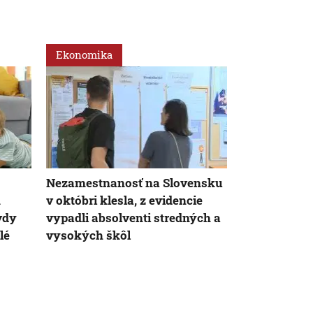
Ekonomika
Slovensko
Nezamestnanosť na Slovensku
Živnostník 
m
v októbri klesla, z evidencie
požiadal o p
vdy
vypadli absolventi stredných a
Nesprávna i
lé
vysokých škôl
úradníčky h
do exekúcie