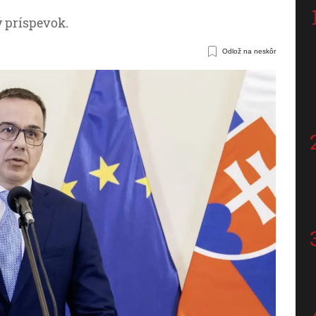
ý príspevok.
Odlož na neskôr