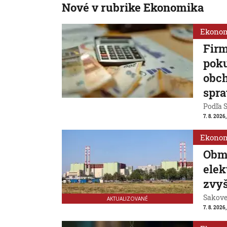
Nové v rubrike Ekonomika
Ekono
Firm
poku
obch
spra
Podľa S
7. 8. 2026
Ekono
Obm
ele
zvyš
Sakovej
AKTUALIZOVANÉ
7. 8. 2026,