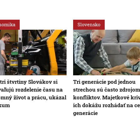
nomika
Slovensko
tri štvrtiny Slovákov si
Tri generácie pod jednou
aľujú rozdelenie času na
strechou sú často zdrojo
mný život a prácu, ukázal
konfliktov. Majetkové kri
skum
ich dokážu rozhádať na ce
generácie