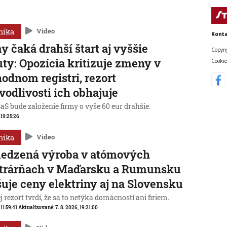
mika
Video
Konta
y čaká drahší štart aj vyššie
Copyri
ty: Opozícia kritizuje zmeny v
Cookie
odnom registri, rezort
vodlivosti ich obhajuje
aS bude založenie firmy o vyše 60 eur drahšie.
, 19:25:26
mika
Video
edzená výroba v atómových
ktrárňach v Maďarsku a Rumunsku
uje ceny elektriny aj na Slovensku
 rezort tvrdí, že sa to netýka domácností ani firiem.
 11:59:41
Aktualizované:
7. 8. 2026, 19:21:00