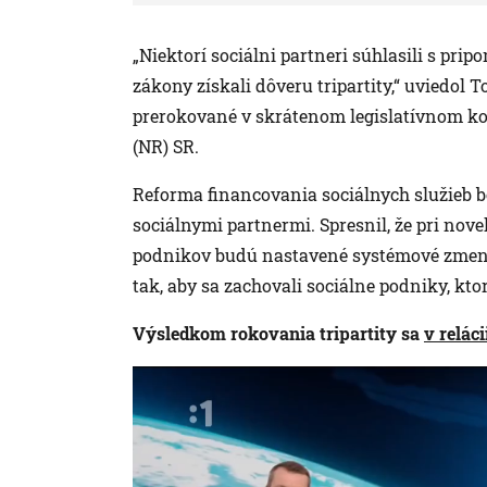
„Niektorí sociálni partneri súhlasili s prip
zákony získali dôveru tripartity,“ uviedol
prerokované v skrátenom legislatívnom k
(NR) SR.
Reforma financovania sociálnych služieb b
sociálnymi partnermi. Spresnil, že pri nov
podnikov budú nastavené systémové zmeny
tak, aby sa zachovali sociálne podniky, ktor
Výsledkom rokovania tripartity sa
v relác