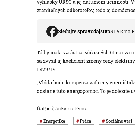
vyhlášky ÚRSO a jej dátumom účinnosti. Vy
zraniteľných odberateľov, teda aj domácnos
Sledujte spravodajstvo
STVR na F
Tá by mala vzrásť zo súčasných 61 eur z
sa zvýšil aj koeficient zmeny ceny elektrin
1,429719.
„Vláda bude kompenzovať ceny energií ta
dostane túto energopomoc. To je dôležité uv
Ďalšie články na tému:
Energetika
Práca
Sociálne veci