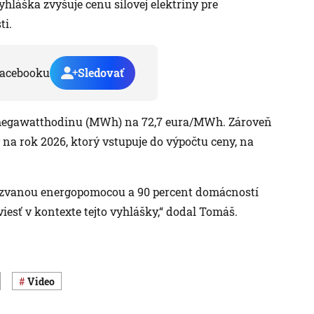
hláška zvyšuje cenu silovej elektriny pre
ti.
acebooku
Sledovať
a megawatthodinu (MWh) na 72,7 eura/MWh. Zároveň
y na rok 2026, ktorý vstupuje do výpočtu ceny, na
kzvanou energopomocou a 90 percent domácností
iesť v kontexte tejto vyhlášky,“ dodal Tomáš.
Video