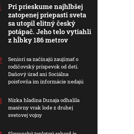
Pri prieskume najhlbšej
zatopenej priepasti sveta
sa utopil elitný český
potápač. Jeho telo vytiahli
z hĺbky 186 metrov
Seniori sa začínajú zaujímať o
rodičovský príspevok od detí.
Daňový úrad ani Sociálna
poisťovňa im informácie nedajú
Nízka hladina Dunaja odhalila
masívny vrak lode z druhej
svetovej vojny
Slovenský teplotný rekord je