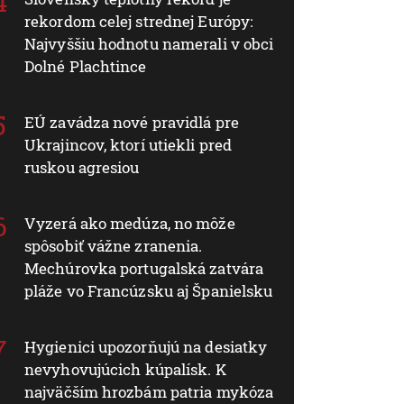
rekordom celej strednej Európy:
Najvyššiu hodnotu namerali v obci
Dolné Plachtince
EÚ zavádza nové pravidlá pre
Ukrajincov, ktorí utiekli pred
ruskou agresiou
Vyzerá ako medúza, no môže
spôsobiť vážne zranenia.
Mechúrovka portugalská zatvára
pláže vo Francúzsku aj Španielsku
Hygienici upozorňujú na desiatky
nevyhovujúcich kúpalísk. K
najväčším hrozbám patria mykóza