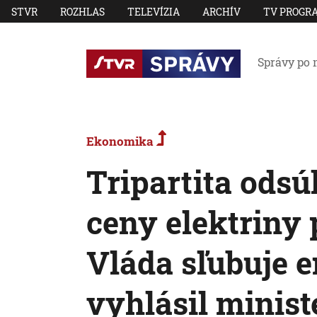
STVR
ROZHLAS
TELEVÍZIA
ARCHÍV
TV PROGR
Správy po 
Ekonomika
Tripartita odsú
ceny elektriny 
Vláda sľubuje 
vyhlásil minis