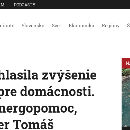
AM
PODCASTY
minúte
Slovensko
Svet
Ekonomika
Regióny
Š
N
hlasila zvýšenie
pre domácnosti.
energopomoc,
ter Tomáš