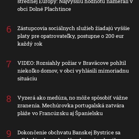
strednej Európy: Najvyššiu hodnotu namerali v
obci Dolné Plachtince
Zástupcovia sociálnych služieb žiadajú vyššie
platy pre opatrovateľky, postupne o 200 eur
každý rok
VIDEO: Rozsiahly požiar v Braväcove pohltil
niekoľko domov, v obci vyhlásili mimoriadnu
situáciu
Vyzerá ako medúza, no môže spôsobiť vážne
zranenia. Mechúrovka portugalská zatvára
pláže vo Francúzsku aj Španielsku
Dokončenie obchvatu Banskej Bystrice sa