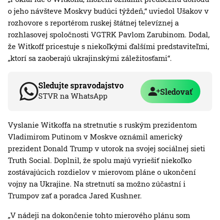
o jeho návšteve Moskvy budúci týždeň,“ uviedol Ušakov v
rozhovore s reportérom ruskej štátnej televíznej a
rozhlasovej spoločnosti VGTRK Pavlom Zarubinom. Dodal,
že Witkoff pricestuje s niekoľkými ďalšími predstaviteľmi,
„ktorí sa zaoberajú ukrajinskými záležitosťami“.
Sledujte spravodajstvo
Sledovať
STVR na WhatsApp
Vyslanie Witkoffa na stretnutie s ruským prezidentom
Vladimirom Putinom v Moskve oznámil americký
prezident Donald Trump v utorok na svojej sociálnej sieti
Truth Social. Doplnil, že spolu majú vyriešiť niekoľko
zostávajúcich rozdielov v mierovom pláne o ukončení
vojny na Ukrajine. Na stretnutí sa možno zúčastní i
Trumpov zať a poradca Jared Kushner.
„V nádeji na dokončenie tohto mierového plánu som