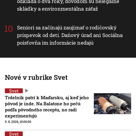
odkladá o dva roky, dôvodom sú nelegálne
skládky a environmentálna záťaž
Seniori sa začínajú zaujímať o rodičovský
príspevok od detí. Daňový úrad ani Sociálna
poisťovňa im informácie nedajú
Nové v rubrike Svet
Svet
Trdelník patrí k Maďarsku, aj keď jeho
pôvod je inde. Na Balatone ho pečú
podľa pôvodného receptu, no radi
experimentujú
9. 8. 2026, 10:00:00
Svet