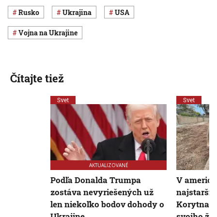
Rusko
Ukrajina
USA
vojna na Ukrajine
Čítajte tiež
Svet
Svet
AKTUALIZOVANÉ
Podľa Donalda Trumpa
V americke
zostáva nevyriešených už
najstarší 
len niekoľko bodov dohody o
Korytnač
Ukrajine
svojho živ