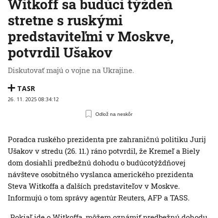
Witkoff sa budúci týždeň
stretne s ruskými
predstaviteľmi v Moskve,
potvrdil Ušakov
Diskutovať majú o vojne na Ukrajine.
TASR
26. 11. 2025 08:34:12
Odlož na neskôr
Poradca ruského prezidenta pre zahraničnú politiku Jurij
Ušakov v stredu (26. 11.) ráno potvrdil, že Kremeľ a Biely
dom dosiahli predbežnú dohodu o budúcotýždňovej
návšteve osobitného vyslanca amerického prezidenta
Steva Witkoffa a ďalších predstaviteľov v Moskve.
Informujú o tom správy agentúr Reuters, AFP a TASS.
„Pokiaľ ide o Witkoffa, môžem oznámiť predbežnú dohodu