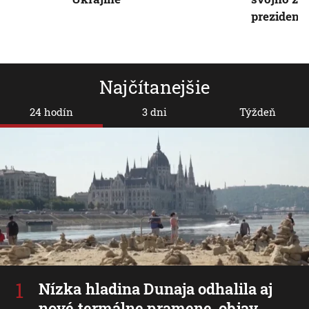
prezident
Najčítanejšie
24 hodín
3 dni
Týždeň
Nízka hladina Dunaja odhalila aj
nové termálne pramene, objav