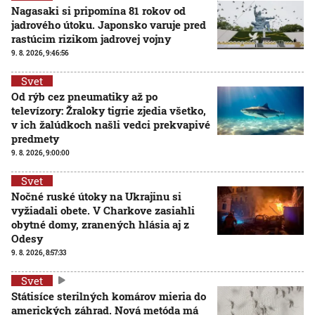
Nagasaki si pripomína 81 rokov od
jadrového útoku. Japonsko varuje pred
rastúcim rizikom jadrovej vojny
9. 8. 2026, 9:46:56
Svet
Od rýb cez pneumatiky až po
televízory: Žraloky tigrie zjedia všetko,
v ich žalúdkoch našli vedci prekvapivé
predmety
9. 8. 2026, 9:00:00
Svet
Nočné ruské útoky na Ukrajinu si
vyžiadali obete. V Charkove zasiahli
obytné domy, zranených hlásia aj z
Odesy
9. 8. 2026, 8:57:33
Svet
Státisíce sterilných komárov mieria do
amerických záhrad. Nová metóda má