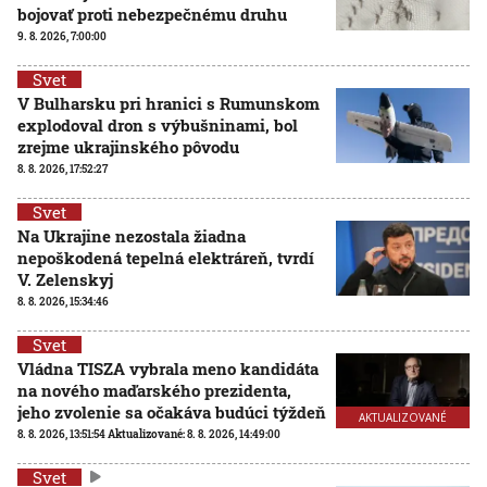
bojovať proti nebezpečnému druhu
9. 8. 2026, 7:00:00
Svet
V Bulharsku pri hranici s Rumunskom
explodoval dron s výbušninami, bol
zrejme ukrajinského pôvodu
8. 8. 2026, 17:52:27
Svet
Na Ukrajine nezostala žiadna
nepoškodená tepelná elektráreň, tvrdí
V. Zelenskyj
8. 8. 2026, 15:34:46
Svet
Vládna TISZA vybrala meno kandidáta
na nového maďarského prezidenta,
jeho zvolenie sa očakáva budúci týždeň
AKTUALIZOVANÉ
8. 8. 2026, 13:51:54
Aktualizované:
8. 8. 2026, 14:49:00
Svet