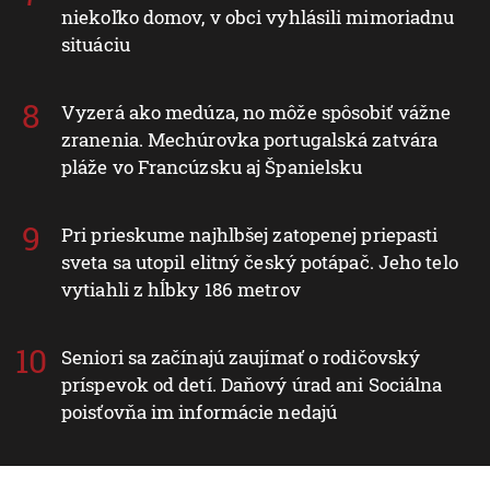
niekoľko domov, v obci vyhlásili mimoriadnu
situáciu
Vyzerá ako medúza, no môže spôsobiť vážne
zranenia. Mechúrovka portugalská zatvára
pláže vo Francúzsku aj Španielsku
Pri prieskume najhlbšej zatopenej priepasti
sveta sa utopil elitný český potápač. Jeho telo
vytiahli z hĺbky 186 metrov
Seniori sa začínajú zaujímať o rodičovský
príspevok od detí. Daňový úrad ani Sociálna
poisťovňa im informácie nedajú