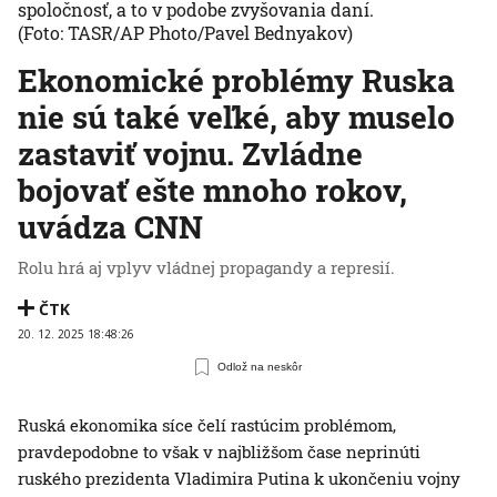
spoločnosť, a to v podobe zvyšovania daní.
(Foto: TASR/AP Photo/Pavel Bednyakov)
Ekonomické problémy Ruska
nie sú také veľké, aby muselo
zastaviť vojnu. Zvládne
bojovať ešte mnoho rokov,
uvádza CNN
Rolu hrá aj vplyv vládnej propagandy a represií.
ČTK
20. 12. 2025 18:48:26
Odlož na neskôr
Ruská ekonomika síce čelí rastúcim problémom,
pravdepodobne to však v najbližšom čase neprinúti
ruského prezidenta Vladimira Putina k ukončeniu vojny