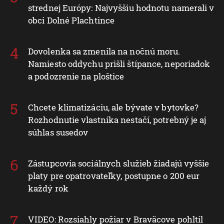
strednej Európy: Najvyššiu hodnotu namerali v
obci Dolné Plachtince
Dovolenka sa zmenila na nočnú moru.
Namiesto oddychu prišli štípance, neporiadok
a podozrenie na ploštice
Chcete klimatizáciu, ale bývate v bytovke?
Rozhodnutie vlastníka nestačí, potrebný je aj
súhlas susedov
Zástupcovia sociálnych služieb žiadajú vyššie
platy pre opatrovateľky, postupne o 200 eur
každý rok
VIDEO: Rozsiahly požiar v Braväcove pohltil