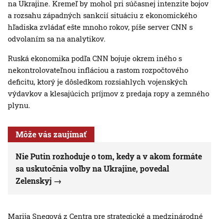
na Ukrajine. Kremeľ by mohol pri súčasnej intenzite bojov
a rozsahu západných sankcií situáciu z ekonomického
hľadiska zvládať ešte mnoho rokov, píše server CNN s
odvolaním sa na analytikov.
Ruská ekonomika podľa CNN bojuje okrem iného s
nekontrolovateľnou infláciou a rastom rozpočtového
deficitu, ktorý je dôsledkom rozsiahlych vojenských
výdavkov a klesajúcich príjmov z predaja ropy a zemného
plynu.
Môže vás zaujímať
Nie Putin rozhoduje o tom, kedy a v akom formáte
sa uskutočnia voľby na Ukrajine, povedal
Zelenskyj
Marija Snegová z Centra pre strategické a medzinárodné