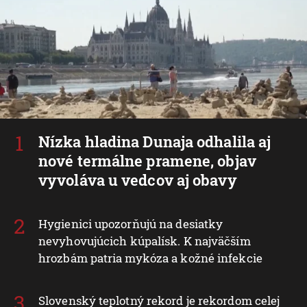
Nízka hladina Dunaja odhalila aj
nové termálne pramene, objav
vyvoláva u vedcov aj obavy
Hygienici upozorňujú na desiatky
nevyhovujúcich kúpalísk. K najväčším
hrozbám patria mykóza a kožné infekcie
Slovenský teplotný rekord je rekordom celej