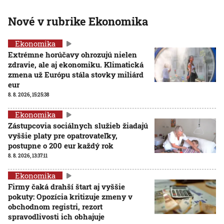
Nové v rubrike Ekonomika
Ekonomika
Extrémne horúčavy ohrozujú nielen
zdravie, ale aj ekonomiku. Klimatická
zmena už Európu stála stovky miliárd
eur
8. 8. 2026, 15:25:38
Ekonomika
Zástupcovia sociálnych služieb žiadajú
vyššie platy pre opatrovateľky,
postupne o 200 eur každý rok
8. 8. 2026, 13:37:11
Ekonomika
Firmy čaká drahší štart aj vyššie
pokuty: Opozícia kritizuje zmeny v
obchodnom registri, rezort
spravodlivosti ich obhajuje