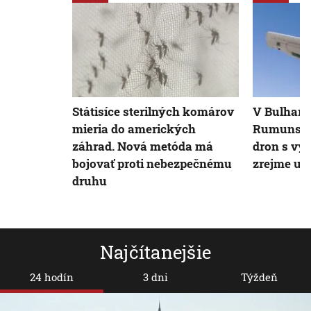
Státisíce sterilných komárov
V Bulharsk
mieria do amerických
Rumunsko
záhrad. Nová metóda má
dron s vý
bojovať proti nebezpečnému
zrejme uk
druhu
Najčítanejšie
24 hodín
3 dni
Týždeň