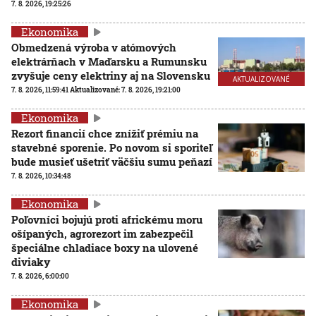
7. 8. 2026, 19:25:26
Ekonomika
Obmedzená výroba v atómových
elektrárňach v Maďarsku a Rumunsku
zvyšuje ceny elektriny aj na Slovensku
AKTUALIZOVANÉ
7. 8. 2026, 11:59:41
Aktualizované:
7. 8. 2026, 19:21:00
Ekonomika
Rezort financií chce znížiť prémiu na
stavebné sporenie. Po novom si sporiteľ
bude musieť ušetriť väčšiu sumu peňazí
7. 8. 2026, 10:34:48
Ekonomika
Poľovníci bojujú proti africkému moru
ošípaných, agrorezort im zabezpečil
špeciálne chladiace boxy na ulovené
diviaky
7. 8. 2026, 6:00:00
Ekonomika