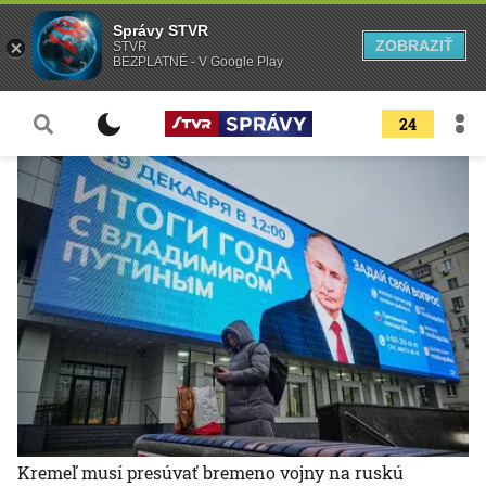
Správy STVR
ZOBRAZIŤ
STVR
BEZPLATNÉ - V Google Play
24
Kremeľ musí presúvať bremeno vojny na ruskú