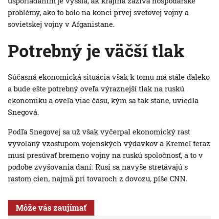
usporiadaním je vyššia, ak krajina zažíva hospodárske
problémy, ako to bolo na konci prvej svetovej vojny a
sovietskej vojny v Afganistane.
Potrebný je väčší tlak
Súčasná ekonomická situácia však k tomu má stále ďaleko
a bude ešte potrebný oveľa výraznejší tlak na ruskú
ekonomiku a oveľa viac času, kým sa tak stane, uviedla
Snegová.
Podľa Snegovej sa už však vyčerpal ekonomický rast
vyvolaný vzostupom vojenských výdavkov a Kremeľ teraz
musí presúvať bremeno vojny na ruskú spoločnosť, a to v
podobe zvyšovania daní. Rusi sa navyše stretávajú s
rastom cien, najmä pri tovaroch z dovozu, píše CNN.
Môže vás zaujímať