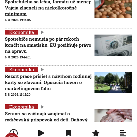
Spotrebitelia sa tešia, farmári už menej:
Vajcia zlacneli na niekoľkoročné
minimum
6. 8. 2026, 19:14:05
Ekonomika
Spotrebiče nemusia po pár rokoch
končiť na smetisku. EÚ posilňuje právo
na opravu
6. 8. 2026, 13:44:01
Ekonomika
Rezort práce prišiel s návrhom rodinnej
karty so zľavami. Opozícia hovorí o
marketingovom ťahu
5. 8. 2026, 19:14:20
Ekonomika
Seniori sa začínajú zaujímať o
rodičovský príspevok od detí. Daňový
úrad ani Sociálna poisťovňa im
informácie nedajú