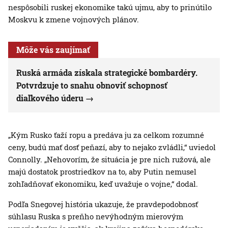
nespôsobili ruskej ekonomike takú ujmu, aby to prinútilo
Moskvu k zmene vojnových plánov.
Môže vás zaujímať
Ruská armáda získala strategické bombardéry.
Potvrdzuje to snahu obnoviť schopnosť
diaľkového úderu
„Kým Rusko ťaží ropu a predáva ju za celkom rozumné
ceny, budú mať dosť peňazí, aby to nejako zvládli,“ uviedol
Connolly. „Nehovorím, že situácia je pre nich ružová, ale
majú dostatok prostriedkov na to, aby Putin nemusel
zohľadňovať ekonomiku, keď uvažuje o vojne,“ dodal.
Podľa Snegovej história ukazuje, že pravdepodobnosť
súhlasu Ruska s preňho nevýhodným mierovým