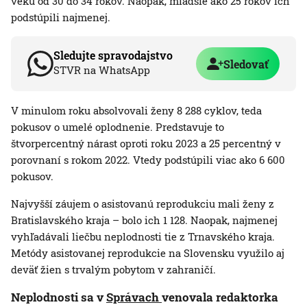
veku od 30 do 34 rokov. Naopak, mladšie ako 25 rokov ich
podstúpili najmenej.
Sledujte spravodajstvo
Sledovať
STVR na WhatsApp
V minulom roku absolvovali ženy 8 288 cyklov, teda
pokusov o umelé oplodnenie. Predstavuje to
štvorpercentný nárast oproti roku 2023 a 25 percentný v
porovnaní s rokom 2022. Vtedy podstúpili viac ako 6 600
pokusov.
Najvyšší záujem o asistovanú reprodukciu mali ženy z
Bratislavského kraja – bolo ich 1 128. Naopak, najmenej
vyhľadávali liečbu neplodnosti tie z Trnavského kraja.
Metódy asistovanej reprodukcie na Slovensku využilo aj
deväť žien s trvalým pobytom v zahraničí.
Neplodnosti sa v
Správach
venovala redaktorka