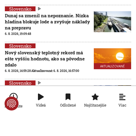
Slovensko
Dunaj sa zmenil na nepoznanie. Nízka
hladina blokuje lode a zvyšuje náklady
na prepravu
6. 8. 2026, 19:09:48
Slovensko
Nový slovenský teplotný rekord má
ešte vyššiu hodnotu, ako sa pôvodne
zdalo
AKTUALIZOVANÉ
6. 8. 2026, 14:59:28
Aktualizované:
6. 8. 2026, 16:57:00
Slovensko
Národné parky, ktoré prešli zonáciou,
preberajú vlastníctvo lesov. Ministri
Taraba a Takáč podpísali memorandum
AKTUALIZOVANÉ
Viac
Videá
Odložené
Najčítanejšie
Po minúte
6. 8. 2026, 13:53:32
Aktualizované:
6. 8. 2026, 19:04:00
Slovensko
Na viacerých vodných plochách platí zákaz kúpania.