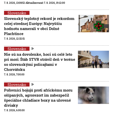
7. 8. 2026, 13:08:52
Aktualizované:
7. 8. 2026, 19:12:00
Slovensko
Slovenský teplotný rekord je rekordom
celej strednej Európy: Najvyššiu
hodnotu namerali v obci Dolné
Plachtince
7. 8. 2026, 12:32:51
Slovensko
Nie sú na dovolenke, hoci sú celé leto
pri mori: Štáb STVR strávil deň v teréne
so slovenskými policajtami v
Chorvátsku
7. 8. 2026, 7:00:00
Slovensko
Poľovníci bojujú proti africkému moru
ošípaných, agrorezort im zabezpečil
špeciálne chladiace boxy na ulovené
diviaky
7. 8. 2026, 6:00:00