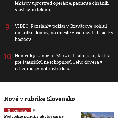
lekárov uprostred operácie, pacienta chránili
vlastnými telami
VIDEO: Rozsiahly požiar v Braväcove pohltil
niekoľko domov, na mieste zasahovali desiatky
hasičov
Nemecký kancelár Merz čelí silnejúcej kritike
pre štátnickú neschopnosť. Jeho dôvera v
udržanie jednotnosti klesá
Nové v rubrike Slovensko
Slovensko
Podvodné ponuky ubytovania v