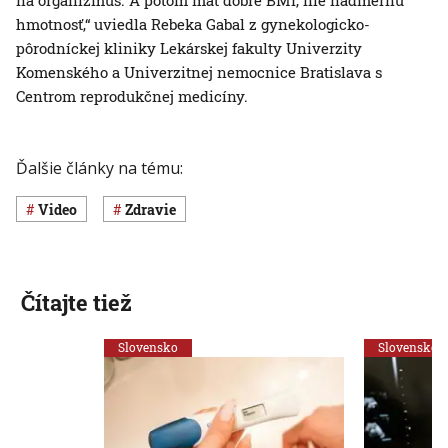
na organizmus. A potom mať dobré BMI, nie nadmernú
hmotnosť,“ uviedla Rebeka Gabal z gynekologicko-
pôrodníckej kliniky Lekárskej fakulty Univerzity
Komenského a Univerzitnej nemocnice Bratislava s
Centrom reprodukčnej medicíny.
Ďalšie články na tému:
Video
Zdravie
Čítajte tiež
Slovensko
Slovensko