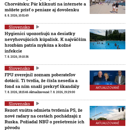
Chorvátsku: Pár kliknutí na internete a
môžete prísť o peniaze aj dovolenku
8. 8. 2026, 10:51:49
Slovensko
Hygienici upozorňujú na desiatky
nevyhovujúcich kúpalísk. K najväčším
hrozbám patria mykóza a kožné
infekcie
7. 8. 2026, 19:10:36
Slovensko
FPU zverejnil zoznam poberateľov
dotácií. Tí tvrdia, že čísla nesedia a
fond sa ním snaží prekryť škandály
AKTUALIZOVANÉ
7. 8. 2026, 18:15:46
Aktualizované:
7. 8. 2026, 19:29:00
Slovensko
Rezort vnútra odmieta tvrdenia PS, že
nové radary na cestách pochádzajú z
Ruska. Požiadal NBÚ o prešetrenie ich
AKTUALIZOVANÉ
pôvodu