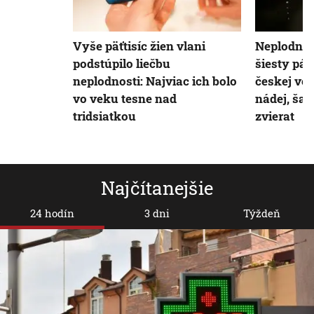
Vyše päťtisíc žien vlani
Neplodnos
podstúpilo liečbu
šiesty pár
neplodnosti: Najviac ich bolo
českej ve
vo veku tesne nad
nádej, šan
tridsiatkou
zvierat
Najčítanejšie
24 hodín
3 dni
Týždeň