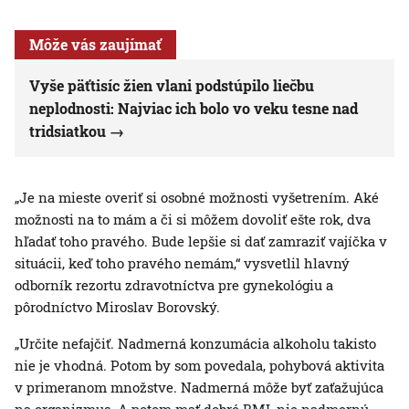
Môže vás zaujímať
Vyše päťtisíc žien vlani podstúpilo liečbu
neplodnosti: Najviac ich bolo vo veku tesne nad
tridsiatkou
„Je na mieste overiť si osobné možnosti vyšetrením. Aké
možnosti na to mám a či si môžem dovoliť ešte rok, dva
hľadať toho pravého. Bude lepšie si dať zamraziť vajíčka v
situácii, keď toho pravého nemám,“ vysvetlil hlavný
odborník rezortu zdravotníctva pre gynekológiu a
pôrodníctvo Miroslav Borovský.
„Určite nefajčiť. Nadmerná konzumácia alkoholu takisto
nie je vhodná. Potom by som povedala, pohybová aktivita
v primeranom množstve. Nadmerná môže byť zaťažujúca