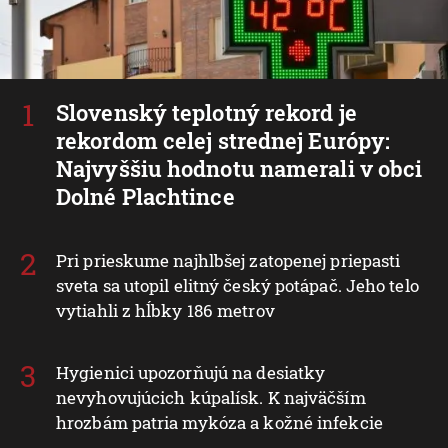
Slovenský teplotný rekord je
rekordom celej strednej Európy:
Najvyššiu hodnotu namerali v obci
Dolné Plachtince
Pri prieskume najhlbšej zatopenej priepasti
sveta sa utopil elitný český potápač. Jeho telo
vytiahli z hĺbky 186 metrov
Hygienici upozorňujú na desiatky
nevyhovujúcich kúpalísk. K najväčším
hrozbám patria mykóza a kožné infekcie