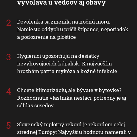
vyvoláva u vedcov aj obavy
Dovolenka sa zmenila na nočnú moru.
Namiesto oddychu prišli štípance, neporiadok
a podozrenie na ploštice
Hygienici upozorňujú na desiatky
nevyhovujúcich kúpalísk. K najväčším
hrozbám patria mykóza a kožné infekcie
Chcete klimatizáciu, ale bývate v bytovke?
Rozhodnutie vlastníka nestačí, potrebný je aj
súhlas susedov
Slovenský teplotný rekord je rekordom celej
strednej Európy: Najvyššiu hodnotu namerali v