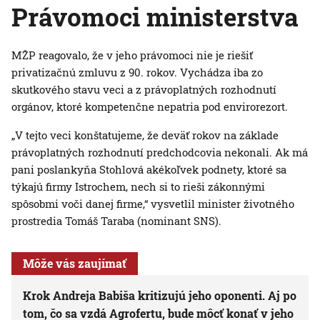
Právomoci ministerstva
MŽP reagovalo, že v jeho právomoci nie je riešiť
privatizačnú zmluvu z 90. rokov. Vychádza iba zo
skutkového stavu veci a z právoplatných rozhodnutí
orgánov, ktoré kompetenčne nepatria pod envirorezort.
„V tejto veci konštatujeme, že deväť rokov na základe
právoplatných rozhodnutí predchodcovia nekonali. Ak má
pani poslankyňa Stohlová akékoľvek podnety, ktoré sa
týkajú firmy Istrochem, nech si to rieši zákonnými
spôsobmi voči danej firme,“ vysvetlil minister životného
prostredia Tomáš Taraba (nominant SNS).
Môže vás zaujímať
Krok Andreja Babiša kritizujú jeho oponenti. Aj po
tom, čo sa vzdá Agrofertu, bude môcť konať v jeho