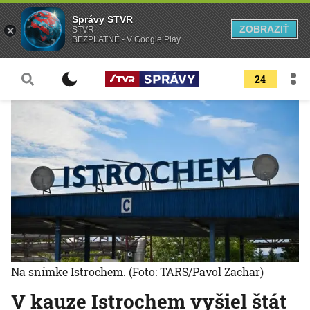
Správy STVR
ZOBRAZIŤ
STVR
BEZPLATNÉ - V Google Play
24
Na snímke Istrochem.
(Foto: TARS/Pavol Zachar)
V kauze Istrochem vyšiel štát