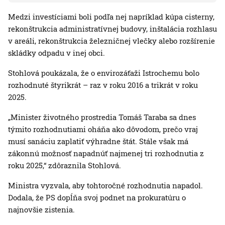
Medzi investíciami boli podľa nej napríklad kúpa cisterny,
rekonštrukcia administratívnej budovy, inštalácia rozhlasu
v areáli, rekonštrukcia železničnej vlečky alebo rozšírenie
skládky odpadu v inej obci.
Stohlová poukázala, že o envirozáťaži Istrochemu bolo
rozhodnuté štyrikrát – raz v roku 2016 a trikrát v roku
2025.
„Minister životného prostredia Tomáš Taraba sa dnes
týmito rozhodnutiami oháňa ako dôvodom, prečo vraj
musí sanáciu zaplatiť výhradne štát. Stále však má
zákonnú možnosť napadnúť najmenej tri rozhodnutia z
roku 2025,“ zdôraznila Stohlová.
Ministra vyzvala, aby tohtoročné rozhodnutia napadol.
Dodala, že PS dopĺňa svoj podnet na prokuratúru o
najnovšie zistenia.