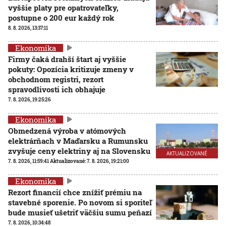
vyššie platy pre opatrovateľky,
postupne o 200 eur každý rok
8. 8. 2026, 13:37:11
Ekonomika
Firmy čaká drahší štart aj vyššie
pokuty: Opozícia kritizuje zmeny v
obchodnom registri, rezort
spravodlivosti ich obhajuje
7. 8. 2026, 19:25:26
Ekonomika
Obmedzená výroba v atómových
elektrárňach v Maďarsku a Rumunsku
zvyšuje ceny elektriny aj na Slovensku
AKTUALIZOVANÉ
7. 8. 2026, 11:59:41
Aktualizované:
7. 8. 2026, 19:21:00
Ekonomika
Rezort financií chce znížiť prémiu na
stavebné sporenie. Po novom si sporiteľ
bude musieť ušetriť väčšiu sumu peňazí
7. 8. 2026, 10:34:48