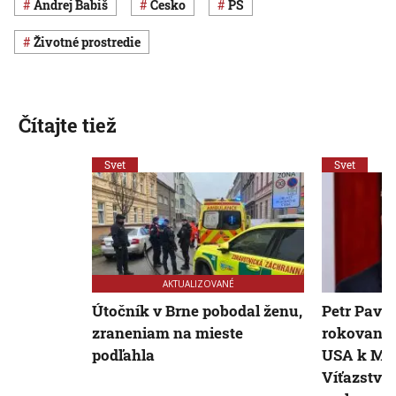
Andrej Babiš
Česko
PS
Životné prostredie
Čítajte tiež
Svet
Svet
AKTUALIZOVANÉ
Útočník v Brne pobodal ženu,
Petr Pavel
zraneniam na mieste
rokovania
podľahla
USA k Mní
Víťazstv