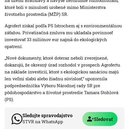
na území Bratislavy a navyše nerozumie rozhodnutiam,
ktoré boli v minulosti urobené mimo Ministerstva
životného prostredia (MŽP) SR.
Agrofert získal podľa PS Istrochem aj s environmentálnou
záťažou. Privatizačná zmluva mu ukladala povinnosť
investovať 33 miliónov eur najmä do ekologických
opatrení.
„Nové dokumenty, ktoré doteraz neboli zverejnené,
dokazujú, že okresný úrad rozhodol v prospech Agrofertu
na základe investícií, ktoré s ekologickou sanáciou majú
len veľmi slabú alebo žiadnu súvislosť,“ upozornila
podpredsedníčka Výboru Národnej rady SR pre
pôdohospodárstvo a životné prostredie Tamara Stohlová
(PS).
Sledujte spravodajstvo
Sledovať
STVR na WhatsApp