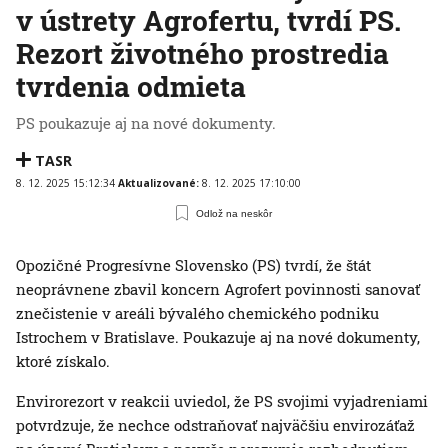
v ústrety Agrofertu, tvrdí PS.
Rezort životného prostredia
tvrdenia odmieta
PS poukazuje aj na nové dokumenty.
TASR
8. 12. 2025 15:12:34
Aktualizované:
8. 12. 2025 17:10:00
Odlož na neskôr
Opozičné Progresívne Slovensko (PS) tvrdí, že štát
neoprávnene zbavil koncern Agrofert povinnosti sanovať
znečistenie v areáli bývalého chemického podniku
Istrochem v Bratislave. Poukazuje aj na nové dokumenty,
ktoré získalo.
Envirorezort v reakcii uviedol, že PS svojimi vyjadreniami
potvrdzuje, že nechce odstraňovať najväčšiu envirozáťaž