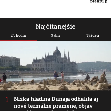
prehru pr
Najčítanejšie
24 hodín
3 dni
Týždeň
Nízka hladina Dunaja odhalila aj
nové termálne pramene, objav