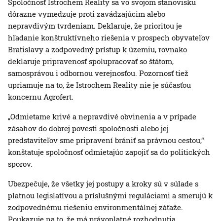
Spoločnosť Istrochem Reality sa vo svojom stanovisku
dôrazne vymedzuje proti zavádzajúcim alebo
nepravdivým tvrdeniam. Deklaruje, že prioritou je
hľadanie konštruktívneho riešenia v prospech obyvateľov
Bratislavy a zodpovedný prístup k územiu, rovnako
deklaruje pripravenosť spolupracovať so štátom,
samosprávou i odbornou verejnosťou. Pozornosť tiež
upriamuje na to, že Istrochem Reality nie je súčasťou
koncernu Agrofert.
„Odmietame krivé a nepravdivé obvinenia a v prípade
zásahov do dobrej povesti spoločnosti alebo jej
predstaviteľov sme pripravení brániť sa právnou cestou,“
konštatuje spoločnosť odmietajúc zapojiť sa do politických
sporov.
Ubezpečuje, že všetky jej postupy a kroky sú v súlade s
platnou legislatívou a príslušnými reguláciami a smerujú k
zodpovednému riešeniu environmentálnej záťaže.
Poukazuje na to, že má právoplatné rozhodnutia