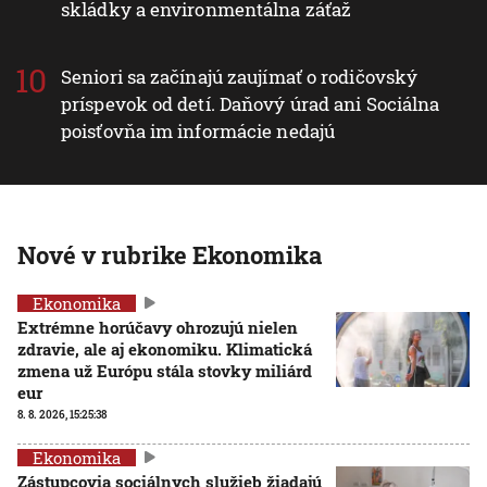
skládky a environmentálna záťaž
Seniori sa začínajú zaujímať o rodičovský
príspevok od detí. Daňový úrad ani Sociálna
poisťovňa im informácie nedajú
Nové v rubrike Ekonomika
Ekonomika
Extrémne horúčavy ohrozujú nielen
zdravie, ale aj ekonomiku. Klimatická
zmena už Európu stála stovky miliárd
eur
8. 8. 2026, 15:25:38
Ekonomika
Zástupcovia sociálnych služieb žiadajú