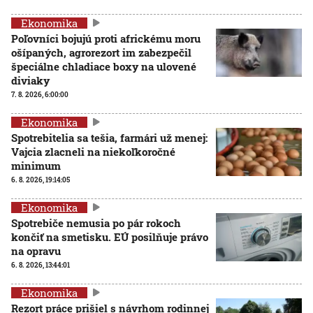
Ekonomika
Poľovníci bojujú proti africkému moru
ošípaných, agrorezort im zabezpečil
špeciálne chladiace boxy na ulovené
diviaky
7. 8. 2026, 6:00:00
Ekonomika
Spotrebitelia sa tešia, farmári už menej:
Vajcia zlacneli na niekoľkoročné
minimum
6. 8. 2026, 19:14:05
Ekonomika
Spotrebiče nemusia po pár rokoch
končiť na smetisku. EÚ posilňuje právo
na opravu
6. 8. 2026, 13:44:01
Ekonomika
Rezort práce prišiel s návrhom rodinnej