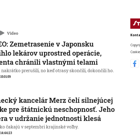
Video
Konta
O: Zemetrasenie v Japonsku
Copyri
ihlo lekárov uprostred operácie,
Cookie
enta chránili vlastnými telami
nakrátko prerušili, no keď otrasy skončili, dokončili ho.
 15:01:59
cký kancelár Merz čelí silnejúcej
ike pre štátnickú neschopnosť. Jeho
ra v udržanie jednotnosti klesá
o čakajú v septembri krajinské voľby.
, 14:44:23