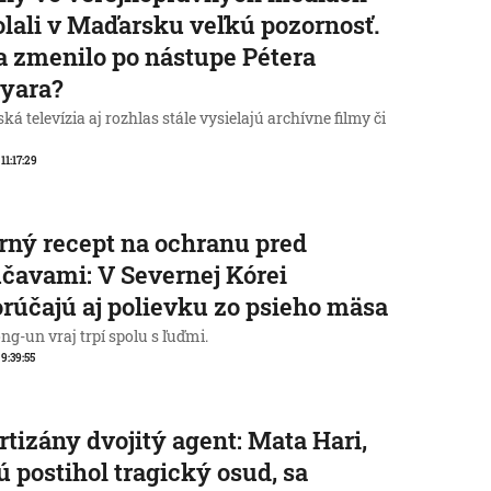
lali v Maďarsku veľkú pozornosť.
a zmenilo po nástupe Pétera
yara?
á televízia aj rozhlas stále vysielajú archívne filmy či
 11:17:29
rný recept na ochranu pred
čavami: V Severnej Kórei
rúčajú aj polievku zo psieho mäsa
g-un vraj trpí spolu s ľuďmi.
 9:39:55
rtizány dvojitý agent: Mata Hari,
ú postihol tragický osud, sa