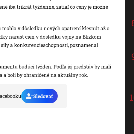
né iba trikrát týždenne, zatiaľ čo ceny je možné
u mohla v dôsledku nových opatrení klesnúť až o
udký nárast cien v dôsledku vojny na Blízkom
j sily a konkurencieschopnosti, poznamenal
lamentu budúci týždeň. Podľa jej predstáv by mali
a a boli by ohraničené na aktuálny rok.
acebooku
Sledovať