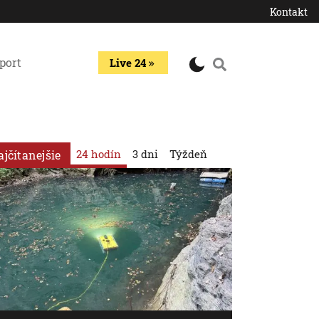
Kontakt
port
Live 24
24 hodín
3 dni
Týždeň
ajčítanejšie