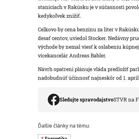
staniciach v Rakúsku je v súčasnosti povole
kedykoľvek znížiť.
Celkovo by cena benzínu za liter v Rakúsk
desať centov, uviedol Stocker. Nedávny pr
východe by nemal viesť k oslabeniu kúpne
vicekancelár Andreas Babler.
Návrh opatrení plánuje vláda predložiť par
nadobudnúť účinnosť najneskôr od 1. apríl
Sledujte spravodajstvo
STVR na F
Ďalšie články na tému:
Energetika