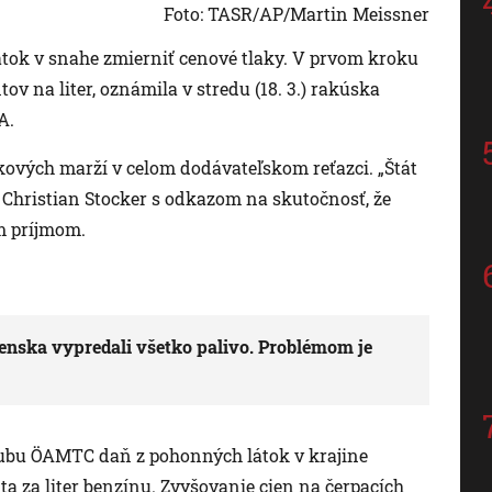
Foto: TASR/AP/Martin Meissner
tok v snahe zmierniť cenové tlaky. V prvom kroku
ov na liter, oznámila v stredu (18. 3.) rakúska
A.
ových marží v celom dodávateľskom reťazci. „Štát
 Christian Stocker s odkazom na skutočnosť, že
m príjmom.
venska vypredali všetko palivo. Problémom je
lubu ÖAMTC daň z pohonných látok v krajine
nta za liter benzínu. Zvyšovanie cien na čerpacích