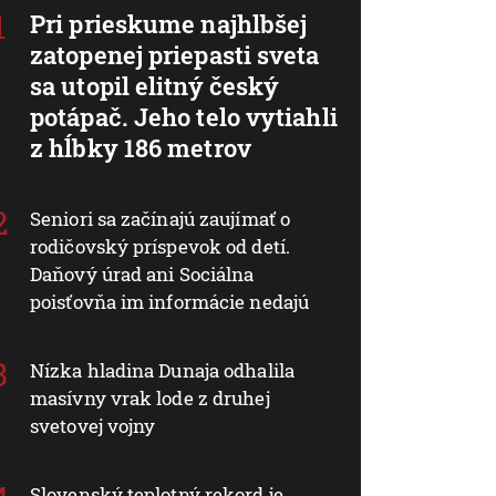
Pri prieskume najhlbšej
zatopenej priepasti sveta
sa utopil elitný český
potápač. Jeho telo vytiahli
z hĺbky 186 metrov
Seniori sa začínajú zaujímať o
rodičovský príspevok od detí.
Daňový úrad ani Sociálna
poisťovňa im informácie nedajú
Nízka hladina Dunaja odhalila
masívny vrak lode z druhej
svetovej vojny
Slovenský teplotný rekord je