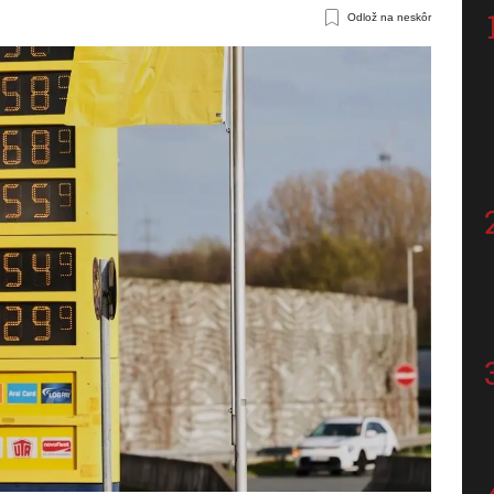
Odlož na neskôr