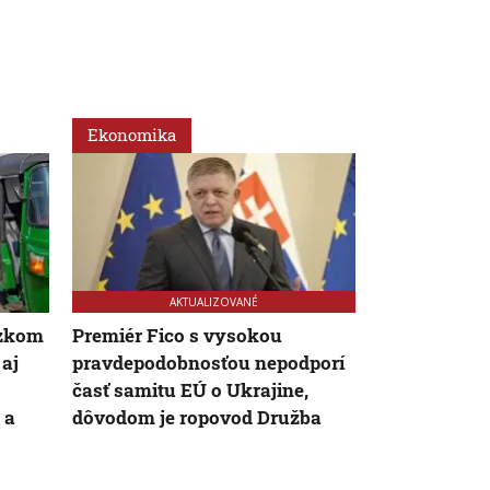
Ekonomika
Slovensko
AKTUALIZOVANÉ
ízkom
Premiér Fico s vysokou
Desiatky čer
aj
pravdepodobnosťou nepodporí
severe Slov
časť samitu EÚ o Ukrajine,
všetko paliv
 a
dôvodom je ropovod Družba
tankovacia t