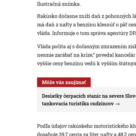
Ilustračná snímka.
Rakúsko dočasne zníži daň z pohonných lá
má daň z nafty a benzínu klesnúť o päť cent
vláda. Informuje o tom správa agentúry DP
Vláda počíta aj s dočasným zmrazením zisk
nesmie zarábať na kríze,“ povedal kancelár
vyššie ceny benzínu vedú k vyšším štátny
Môže vás zaujímať
Desiatky čerpacích staníc na severe Slo
tankovacia turistika cudzincov
Podľa údajov rakúskeho motoristického k
dosahuje 39,7 centa za liter nafty a 48,2 ce