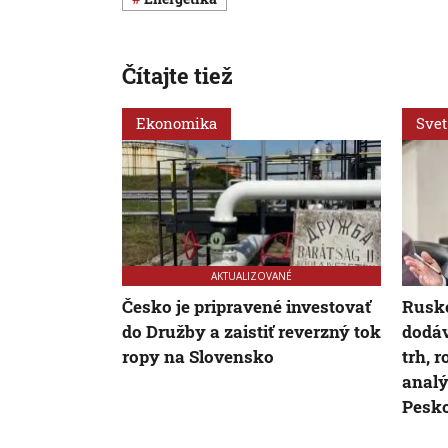
Čítajte tiež
Ekonomika
Svet
AKTUALIZOVANÉ
Česko je pripravené investovať
Rusko
do Družby a zaistiť reverzný tok
dodáv
ropy na Slovensko
trh, 
analý
Pesk