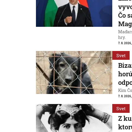
vyvo
Čo s
Mag
Maďarsk
hry.
7. 8. 2026,
Svet
Biza
horú
odpo
Kim Čon
7. 8. 2026,
Svet
Z ku
ktor