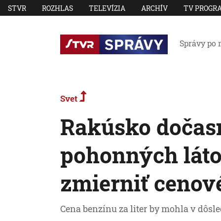
STVR
ROZHLAS
TELEVÍZIA
ARCHÍV
TV PROGR
Správy po 
Svet
Rakúsko dočasn
pohonných láto
zmierniť cenov
Cena benzínu za liter by mohla v dôsle