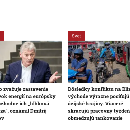
Svet
 zvažuje zastavenie
Dôsledky konfliktu na Bl
ok energií na európsky
východe výrazne pociťujú 
rozhodne ich „hĺbková
ázijské krajiny. Viaceré
za“, oznámil Dmitrij
skracujú pracovný týždeň
ov
obmedzujú tankovanie