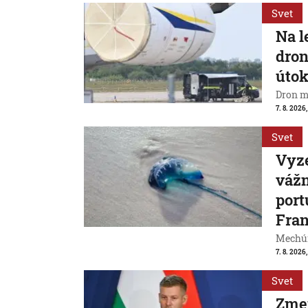
Svet
Na l
dron
útok
Dron m
7. 8. 2026,
Svet
Vyze
váž
port
Fran
Mechúr
7. 8. 2026,
Svet
Zme