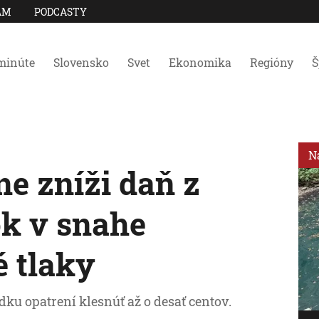
AM
PODCASTY
minúte
Slovensko
Svet
Ekonomika
Regióny
Š
N
e zníži daň z
k v snahe
é tlaky
dku opatrení klesnúť až o desať centov.