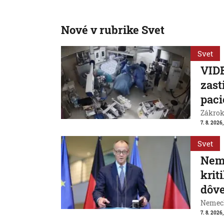
Nové v rubrike Svet
Svet
VIDE
zast
paci
Zákrok 
7. 8. 2026,
Svet
Neme
krit
dôve
Nemeck
7. 8. 2026