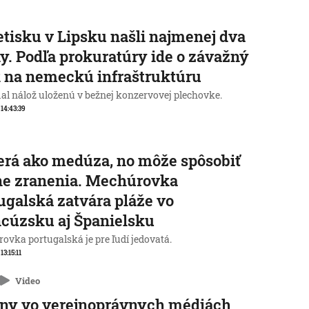
etisku v Lipsku našli najmenej dva
y. Podľa prokuratúry ide o závažný
 na nemeckú infraštruktúru
al nálož uloženú v bežnej konzervovej plechovke.
 14:43:39
rá ako medúza, no môže spôsobiť
ne zranenia. Mechúrovka
ugalská zatvára pláže vo
cúzsku aj Španielsku
ovka portugalská je pre ľudí jedovatá.
 13:15:11
Video
ny vo verejnoprávnych médiách