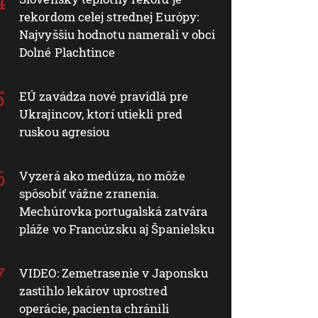
rekordom celej strednej Európy:
Najvyššiu hodnotu namerali v obci
Dolné Plachtince
EÚ zavádza nové pravidlá pre
Ukrajincov, ktorí utiekli pred
ruskou agresiou
Vyzerá ako medúza, no môže
spôsobiť vážne zranenia.
Mechúrovka portugalská zatvára
pláže vo Francúzsku aj Španielsku
VIDEO: Zemetrasenie v Japonsku
zastihlo lekárov uprostred
operácie, pacienta chránili