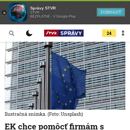
Správy STVR
ZOBRAZIŤ
STVR
BEZPLATNÉ - V Google Play
24
Ilustračná snímka.
(Foto: Unsplash)
EK chce pomôcť firmám s