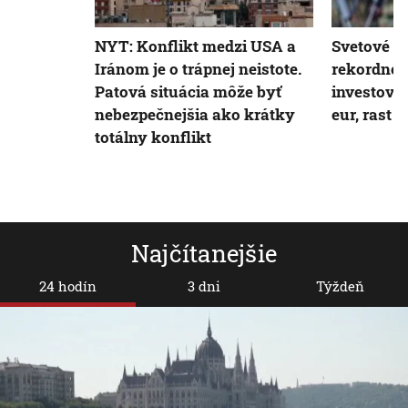
NYT: Konflikt medzi USA a
Svetové v
Iránom je o trápnej neistote.
rekordne n
Patová situácia môže byť
investoval
nebezpečnejšia ako krátky
eur, rast 
totálny konflikt
Najčítanejšie
24 hodín
3 dni
Týždeň