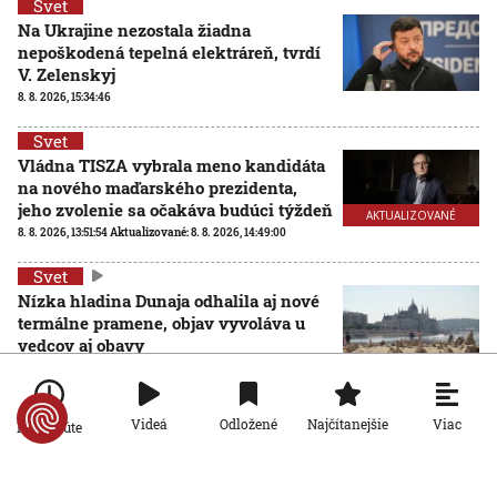
Svet
Na Ukrajine nezostala žiadna
nepoškodená tepelná elektráreň, tvrdí
V. Zelenskyj
8. 8. 2026, 15:34:46
Svet
Vládna TISZA vybrala meno kandidáta
na nového maďarského prezidenta,
jeho zvolenie sa očakáva budúci týždeň
AKTUALIZOVANÉ
8. 8. 2026, 13:51:54
Aktualizované:
8. 8. 2026, 14:49:00
Svet
Nízka hladina Dunaja odhalila aj nové
termálne pramene, objav vyvoláva u
vedcov aj obavy
8. 8. 2026, 11:30:31
Viac
Videá
Odložené
Najčítanejšie
Po minúte