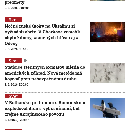
predmety
9. 8. 2026, 9:00:00
Svet
Nočné ruské útoky na Ukrajinu si
vyžiadali obete. V Charkove zasiahli
obytné domy, zranených hlásia aj z
Odesy
9. 8. 2026, 8:57:33
Svet
Státisíce sterilných komárov mieria do
amerických záhrad. Nová metóda má
bojovať proti nebezpečnému druhu
9. 8. 2026, 7:00:00
Svet
V Bulharsku pri hranici s Rumunskom
explodoval dron s výbušninami, bol
zrejme ukrajinského pôvodu
8. 8. 2026, 17:52:27