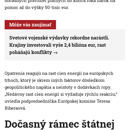
dočasných pravidiel platných do konca roka nárok na
pomoc až do výšky 50-tisíc eur.
Môže vás zaujímať
Svetové vojenské výdavky rekordne narástli.
Krajiny investovali vyše 2,4 bilióna eur, rast
poháňajú konflikty
Opatrenia reagujú na rast cien energií na európskych
trhoch, ktorý je okrem iných faktorov dôsledkom
geopolitického napätia a neistoty v dodávkach ropy.
„Nedávny rast cien energií si vyžaduje rýchlu reakciu,“
uviedla podpredsedníčka Európskej komisie Teresa
Riberaová.
Dočasný rámec štátnej