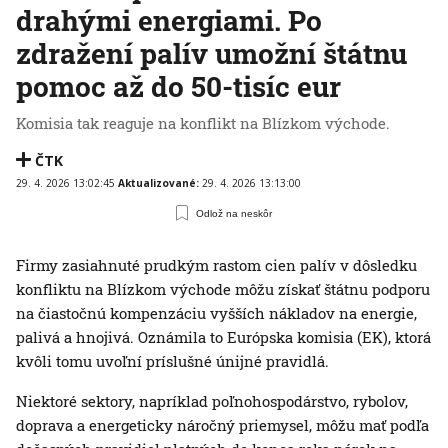
drahými energiami. Po
zdražení palív umožní štátnu
pomoc až do 50-tisíc eur
Komisia tak reaguje na konflikt na Blízkom východe.
ČTK
29. 4. 2026 13:02:45
Aktualizované:
29. 4. 2026 13:13:00
Odlož na neskôr
Firmy zasiahnuté prudkým rastom cien palív v dôsledku
konfliktu na Blízkom východe môžu získať štátnu podporu
na čiastočnú kompenzáciu vyšších nákladov na energie,
palivá a hnojivá. Oznámila to Európska komisia (EK), ktorá
kvôli tomu uvoľní príslušné únijné pravidlá.
Niektoré sektory, napríklad poľnohospodárstvo, rybolov,
doprava a energeticky náročný priemysel, môžu mať podľa