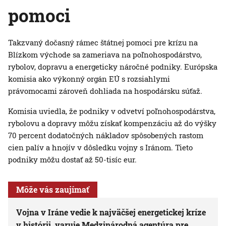
pomoci
Takzvaný dočasný rámec štátnej pomoci pre krízu na
Blízkom východe sa zameriava na poľnohospodárstvo,
rybolov, dopravu a energeticky náročné podniky. Európska
komisia ako výkonný orgán EÚ s rozsiahlymi
právomocami zároveň dohliada na hospodársku súťaž.
Komisia uviedla, že podniky v odvetví poľnohospodárstva,
rybolovu a dopravy môžu získať kompenzáciu až do výšky
70 percent dodatočných nákladov spôsobených rastom
cien palív a hnojív v dôsledku vojny s Iránom. Tieto
podniky môžu dostať až 50-tisíc eur.
Môže vás zaujímať
Vojna v Iráne vedie k najväčšej energetickej kríze
v histórii, varuje Medzinárodná agentúra pre