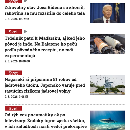
Svet
Zdravotný stav Joea Bidena sa zhoršil,
rakovina sa mu rozšírila do celého tela
9. 8. 2026, 11:07:22
Svet
Trdelník patrí k Maďarsku, aj keď jeho
pôvod je inde. Na Balatone ho pečú
podľa pôvodného receptu, no radi
experimentujú
9. 8. 2026, 10:00:00
Svet
Nagasaki si pripomína 81 rokov od
jadrového útoku. Japonsko varuje pred
rastúcim rizikom jadrovej vojny
9. 8. 2026, 9:46:56
Svet
Od rýb cez pneumatiky až po
televízory: Žraloky tigrie zjedia všetko,
v ich žalúdkoch našli vedci prekvapivé