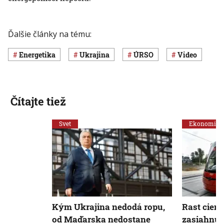
Ďalšie články na tému:
Energetika
Ukrajina
ÚRSO
Video
Čítajte tiež
Svet
Ekonomika
Kým Ukrajina nedodá ropu,
Rast cien 
od Maďarska nedostane
zasiahnuť