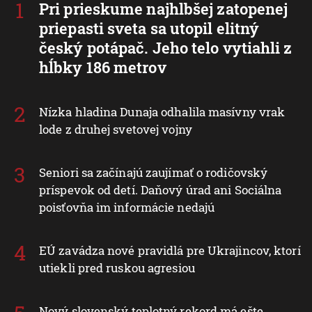
Pri prieskume najhlbšej zatopenej
priepasti sveta sa utopil elitný
český potápač. Jeho telo vytiahli z
hĺbky 186 metrov
Nízka hladina Dunaja odhalila masívny vrak
lode z druhej svetovej vojny
Seniori sa začínajú zaujímať o rodičovský
príspevok od detí. Daňový úrad ani Sociálna
poisťovňa im informácie nedajú
EÚ zavádza nové pravidlá pre Ukrajincov, ktorí
utiekli pred ruskou agresiou
Nový slovenský teplotný rekord má ešte