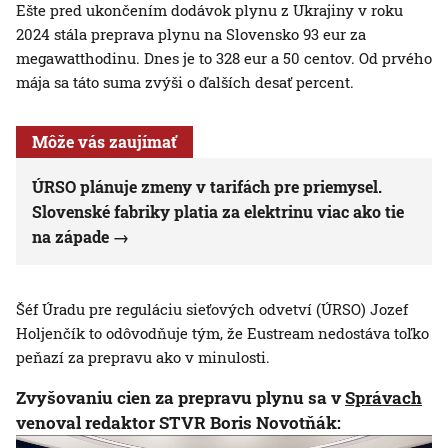
Ešte pred ukončením dodávok plynu z Ukrajiny v roku
2024 stála preprava plynu na Slovensko 93 eur za
megawatthodinu. Dnes je to 328 eur a 50 centov. Od prvého
mája sa táto suma zvýši o ďalších desať percent.
Môže vás zaujímať
ÚRSO plánuje zmeny v tarifách pre priemysel.
Slovenské fabriky platia za elektrinu viac ako tie
na západe
Šéf Úradu pre reguláciu sieťových odvetví (ÚRSO) Jozef
Holjenčík to odôvodňuje tým, že Eustream nedostáva toľko
peňazí za prepravu ako v minulosti.
Zvyšovaniu cien za prepravu plynu sa v
Správach
venoval redaktor STVR Boris Novotňák: