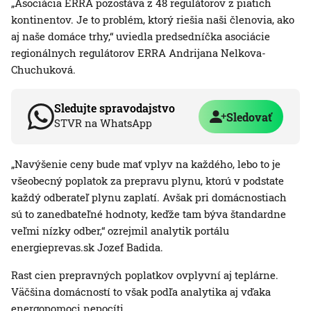
„Asociácia ERRA pozostáva z 48 regulátorov z piatich
kontinentov. Je to problém, ktorý riešia naši členovia, ako
aj naše domáce trhy,“ uviedla predsedníčka asociácie
regionálnych regulátorov ERRA Andrijana Nelkova-
Chuchuková.
Sledujte spravodajstvo
Sledovať
STVR na WhatsApp
„Navýšenie ceny bude mať vplyv na každého, lebo to je
všeobecný poplatok za prepravu plynu, ktorú v podstate
každý odberateľ plynu zaplatí. Avšak pri domácnostiach
sú to zanedbateľné hodnoty, keďže tam býva štandardne
veľmi nízky odber,“ ozrejmil analytik portálu
energieprevas.sk Jozef Badida.
Rast cien prepravných poplatkov ovplyvní aj teplárne.
Väčšina domácností to však podľa analytika aj vďaka
energopomoci nepocíti.