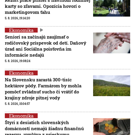
karty so zľavami. Opozícia hovorí o
marketingovom ťahu
5. 8. 2026, 19:14:20
Ekonomika
Seniori sa začínajú zaujímať o
rodičovský príspevok od detí. Daňový
úrad ani Sociálna poisťovňa im
informácie nedajú
5. 8. 2026, 19:08:24
Ekonomika
Na Slovensku zarastá 300-tisíc
hektárov pôdy. Farmárom by mohla
pomôcť zvládnuť sucho či vrátiť do
krajiny zdroje pitnej vody
5. 8. 2026, 15:04:57
Ekonomika
Štyri z desiatich slovenských
domácností nemajú žiadnu finančnú
rezervu, vyplýva z prieskumu