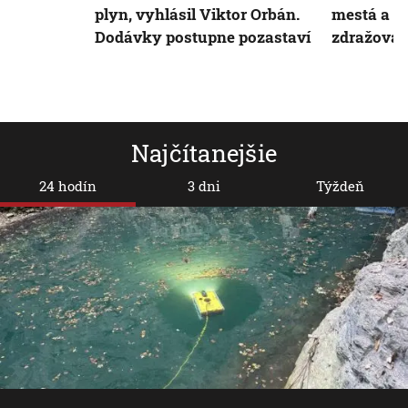
plyn, vyhlásil Viktor Orbán.
mestá a ob
Dodávky postupne pozastaví
zdražovani
Najčítanejšie
24 hodín
3 dni
Týždeň