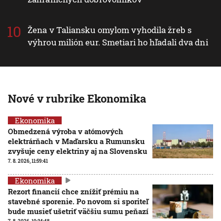
Žena v Taliansku omylom vyhodila žreb s
výhrou milión eur. Smetiari ho hľadali dva dni
Nové v rubrike Ekonomika
Ekonomika
Obmedzená výroba v atómových
elektrárňach v Maďarsku a Rumunsku
zvyšuje ceny elektriny aj na Slovensku
7. 8. 2026, 11:59:41
Ekonomika
Rezort financií chce znížiť prémiu na
stavebné sporenie. Po novom si sporiteľ
bude musieť ušetriť väčšiu sumu peňazí