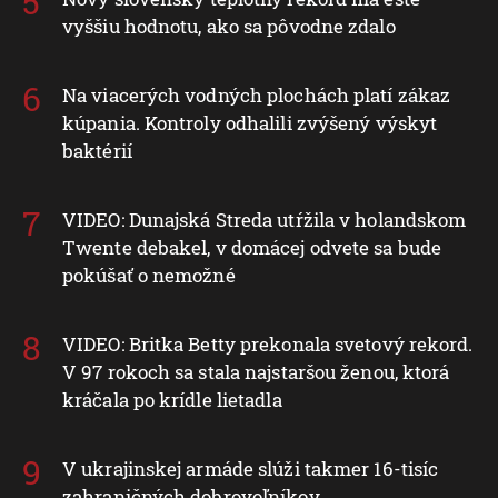
vyššiu hodnotu, ako sa pôvodne zdalo
Na viacerých vodných plochách platí zákaz
kúpania. Kontroly odhalili zvýšený výskyt
baktérií
VIDEO: Dunajská Streda utŕžila v holandskom
Twente debakel, v domácej odvete sa bude
pokúšať o nemožné
VIDEO: Britka Betty prekonala svetový rekord.
V 97 rokoch sa stala najstaršou ženou, ktorá
kráčala po krídle lietadla
V ukrajinskej armáde slúži takmer 16-tisíc
zahraničných dobrovoľníkov