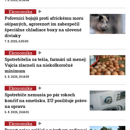
7. 8. 2026, 10:34:48
Ekonomika
Poľovníci bojujú proti africkému moru
ošípaných, agrorezort im zabezpečil
špeciálne chladiace boxy na ulovené
diviaky
7. 8. 2026, 6:00:00
Ekonomika
Spotrebitelia sa tešia, farmári už menej:
Vajcia zlacneli na niekoľkoročné
minimum
6. 8. 2026, 19:14:05
Ekonomika
Spotrebiče nemusia po pár rokoch
končiť na smetisku. EÚ posilňuje právo
na opravu
6. 8. 2026, 13:44:01
Ekonomika
Rezort práce prišiel s návrhom rodinnej