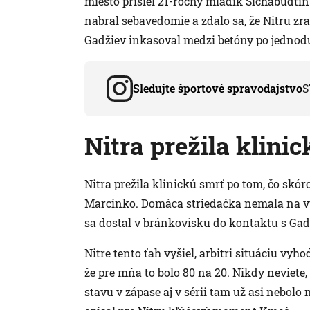
miesto prišiel 21-ročný mladík Šichabudti
nabral sebavedomie a zdalo sa, že Nitru zr
Gadžiev inkasoval medzi betóny po jedn
Sledujte športové spravodajstvo
S
Nitra prežila klini
Nitra prežila klinickú smrť po tom, čo skó
Marcinko. Domáca striedačka nemala na vý
sa dostal v bránkovisku do kontaktu s Ga
Nitre tento ťah vyšiel, arbitri situáciu vyh
že pre mňa to bolo 80 na 20. Nikdy neviete,
stavu v zápase aj v sérii tam už asi nebolo 