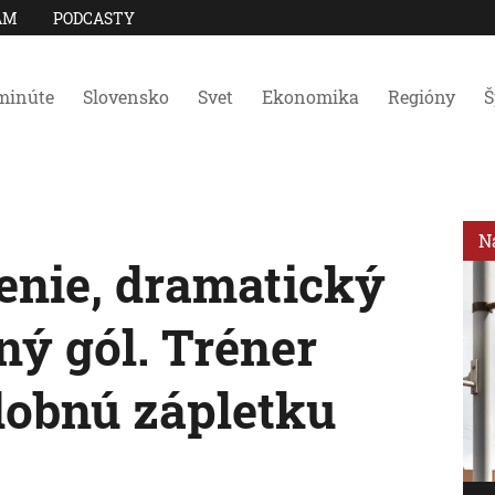
AM
PODCASTY
minúte
Slovensko
Svet
Ekonomika
Regióny
Š
N
nie, dramatický
ný gól. Tréner
dobnú zápletku