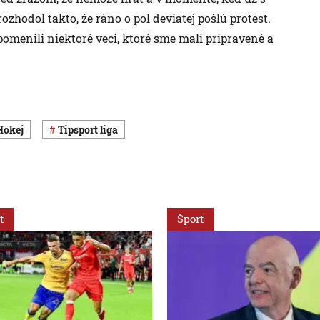
rozhodol takto, že ráno o pol deviatej pošlú protest.
omenili niektoré veci, ktoré sme mali pripravené a
Hokej
Tipsport liga
t
Šport