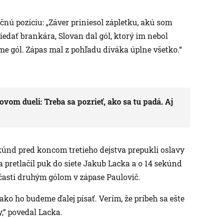
nú pozíciu: „Záver priniesol zápletku, akú som
iedať brankára, Slovan dal gól, ktorý im nebol
me gól. Zápas mal z pohľadu diváka úplne všetko.“
vom dueli: Treba sa pozrieť, ako sa tu padá. Aj
únd pred koncom tretieho dejstva prepukli oslavy
 pretlačil puk do siete Jakub Lacka a o 14 sekúnd
 časti druhým gólom v zápase Paulovič.
, ako ho budeme ďalej písať. Verím, že príbeh sa ešte
,“ povedal Lacka.