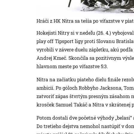
Hráči z HK Nitra sa tešia po víťazstve v pi
Hokejisti Nitry si v nedeľu (26. 4.) vybojov
play off Tipsport ligy proti Slovanu Bratis
vyrobili v závere duelu zápletku, akú podľa
Andrej Kmeč. Skončila sa pozitívnym výsled
hlavnom meste po víťazstve 5:3.
Nitra na začiatku piateho dielu finále rez
ambícií. Po góloch Robbyho Jacksona, Tomá
zatvoriť zápas štvrtým presným zásahom m
krosček Samuel Takáč a Nitra v skrátenej p
Potom dostali dve početné výhody „belasí“ 
Do tretieho dejstva nemohol nastúpiť v d