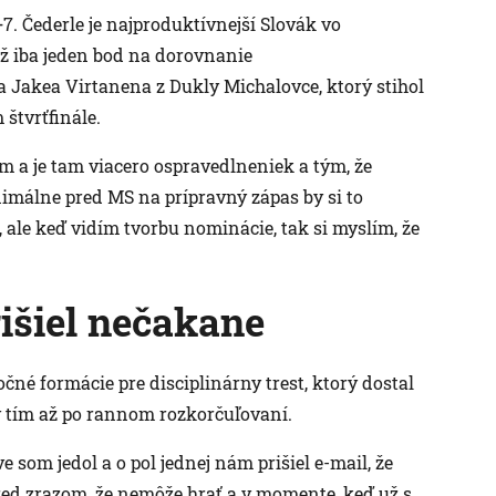
7. Čederle je najproduktívnejší Slovák vo
ž iba jeden bod na dorovnanie
 Jakea Virtanena z Dukly Michalovce, ktorý stihol
štvrťfinále.
m a je tam viacero ospravedlneniek a tým, že
nimálne pred MS na prípravný zápas by si to
e, ale keď vidím tvorbu nominácie, tak si myslím, že
išiel nečakane
né formácie pre disciplinárny trest, ktorý dostal
 tím až po rannom rozkorčuľovaní.
 som jedol a o pol jednej nám prišiel e-mail, že
red zrazom, že nemôže hrať a v momente, keď už s