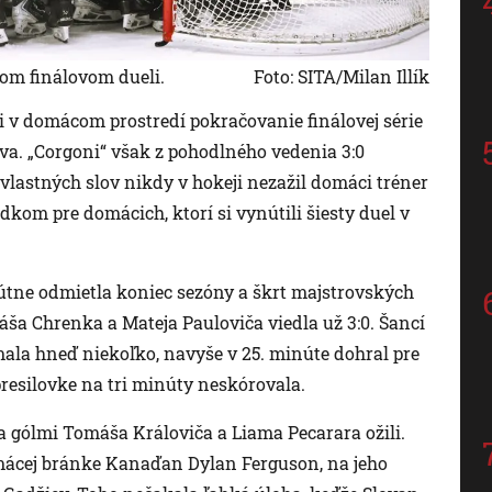
atom finálovom dueli.
Foto: SITA/Milan Illík
ali v domácom prostredí pokračovanie finálovej série
lava. „Corgoni“ však z pohodlného vedenia 3:0
 vlastných slov nikdy v hokeji nezažil domáci tréner
kom pre domácich, ktorí si vynútili šiesty duel v
olútne odmietla koniec sezóny a škrt majstrovských
ša Chrenka a Mateja Pauloviča viedla už 3:0. Šancí
ala hneď niekoľko, navyše v 25. minúte dohral pre
resilovke na tri minúty neskórovala.
a gólmi Tomáša Královiča a Liama Pecarara ožili.
omácej bránke Kanaďan Dylan Ferguson, na jeho