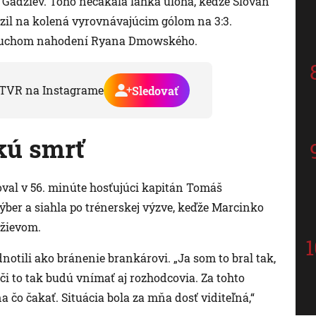
n Gadžiev. Toho nečakala ľahká úloha, keďže Slovan
azil na kolená vyrovnávajúcim gólom na 3:3.
oduchom nahodení Ryana Dmowského.
TVR na Instagrame
Sledovať
ckú smrť
roval v 56. minúte hosťujúci kapitán Tomáš
ber a siahla po trénerskej výzve, keďže Marcinko
džievom.
odnotili ako bránenie brankárovi. „Ja som to bral tak,
 či to tak budú vnímať aj rozhodcovia. Za tohto
na čo čakať. Situácia bola za mňa dosť viditeľná,“