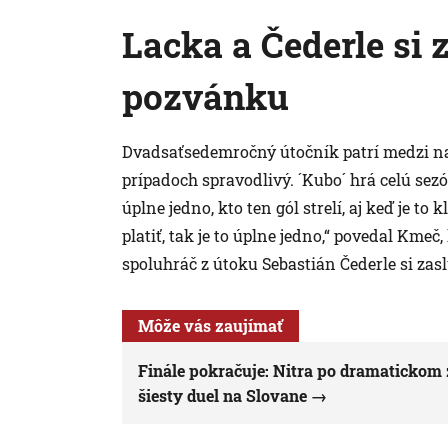
Lacka a Čederle si 
pozvánku
Dvadsaťsedemročný útočník patrí medzi najl
prípadoch spravodlivý. ´Kubo´ hrá celú sezó
úplne jedno, kto ten gól strelí, aj keď je to k
platiť, tak je to úplne jedno,“ povedal Kmeč,
spoluhráč z útoku Sebastián Čederle si zas
Môže vás zaujímať
Finále pokračuje: Nitra po dramatickom z
šiesty duel na Slovane