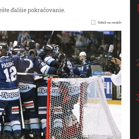
 ešte ďalšie pokračovanie.
Odlož na neskôr