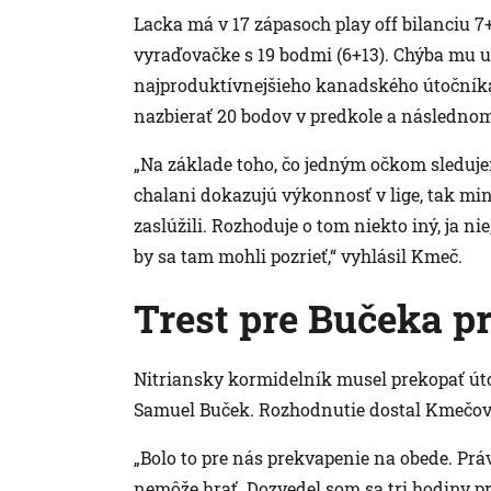
Lacka má v 17 zápasoch play off bilanciu 7+
vyraďovačke s 19 bodmi (6+13). Chýba mu u
najproduktívnejšieho kanadského útočníka
nazbierať 20 bodov v predkole a následnom 
„Na základe toho, čo jedným očkom sleduje
chalani dokazujú výkonnosť v lige, tak mi
zaslúžili. Rozhoduje o tom niekto iný, ja ni
by sa tam mohli pozrieť,“ vyhlásil Kmeč.
Trest pre Bučeka pr
Nitriansky kormidelník musel prekopať útoč
Samuel Buček. Rozhodnutie dostal Kmečov
„Bolo to pre nás prekvapenie na obede. Práve
nemôže hrať. Dozvedel som sa tri hodiny p