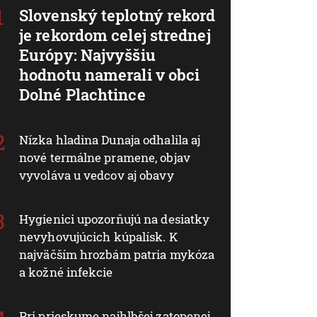
Slovenský teplotný rekord
je rekordom celej strednej
Európy: Najvyššiu
hodnotu namerali v obci
Dolné Plachtince
Nízka hladina Dunaja odhalila aj
nové termálne pramene, objav
vyvoláva u vedcov aj obavy
Hygienici upozorňujú na desiatky
nevyhovujúcich kúpalísk. K
najväčším hrozbám patria mykóza
a kožné infekcie
Pri prieskume najhlbšej zatopenej