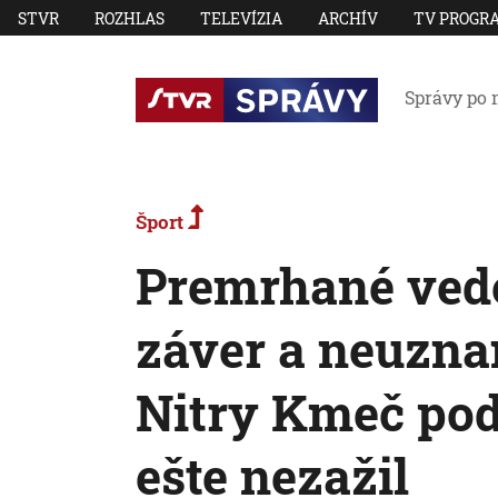
STVR
ROZHLAS
TELEVÍZIA
ARCHÍV
TV PROGR
Správy po 
Šport
Premrhané vede
záver a neuzna
Nitry Kmeč po
ešte nezažil