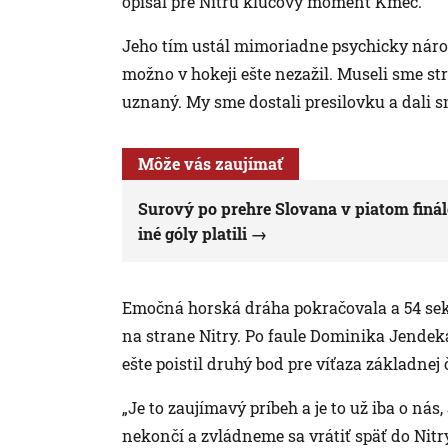
opísal pre Nitru kľúčový moment Kmeč.
Jeho tím ustál mimoriadne psychicky nároč
možno v hokeji ešte nezažil. Museli sme str
uznaný. My sme dostali presilovku a dali s
Môže vás zaujímať
Surový po prehre Slovana v piatom finálo
iné góly platili
Emočná horská dráha pokračovala a 54 sek
na strane Nitry. Po faule Dominika Jendeka
ešte poistil druhý bod pre víťaza základnej
„Je to zaujímavý príbeh a je to už iba o nás
nekončí a zvládneme sa vrátiť späť do Nitry