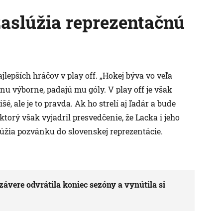
zaslúžia reprezentačnú
epších hráčov v play off. „Hokej býva vo veľa
nu výborne, padajú mu góly. V play off je však
lišé, ale je to pravda. Ak ho strelí aj ľadár a bude
 ktorý však vyjadril presvedčenie, že Lacka i jeho
lúžia pozvánku do slovenskej reprezentácie.
ávere odvrátila koniec sezóny a vynútila si