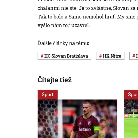
chalanmi nie ste. Je to zvláštne, Slovan sa 
Tak to bolo a Samo nemohol hrať. My sme p
vyšlo nám to,“ uzavrel.
Ďalšie články na tému:
HC Slovan Bratislava
HK Nitra
Čítajte tiež
Šport
Špor