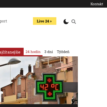
Kontakt
port
Live 24
24 hodín
3 dni
Týždeň
ajčítanejšie