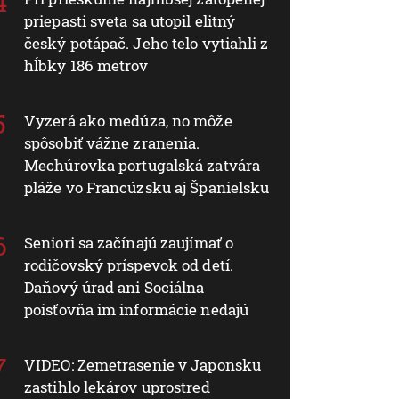
priepasti sveta sa utopil elitný
český potápač. Jeho telo vytiahli z
hĺbky 186 metrov
Vyzerá ako medúza, no môže
spôsobiť vážne zranenia.
Mechúrovka portugalská zatvára
pláže vo Francúzsku aj Španielsku
Seniori sa začínajú zaujímať o
rodičovský príspevok od detí.
Daňový úrad ani Sociálna
poisťovňa im informácie nedajú
VIDEO: Zemetrasenie v Japonsku
zastihlo lekárov uprostred