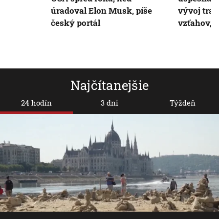
úradoval Elon Musk, píše
vývoj tra
český portál
vzťahov, m
Najčítanejšie
24 hodín
3 dni
Týždeň