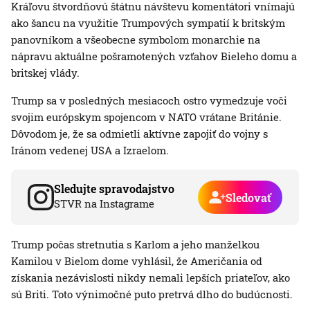
Kráľovu štvordňovú štátnu návštevu komentátori vnímajú
ako šancu na využitie Trumpových sympatií k britským
panovníkom a všeobecne symbolom monarchie na
nápravu aktuálne pošramotených vzťahov Bieleho domu a
britskej vlády.
Trump sa v posledných mesiacoch ostro vymedzuje voči
svojim európskym spojencom v NATO vrátane Británie.
Dôvodom je, že sa odmietli aktívne zapojiť do vojny s
Iránom vedenej USA a Izraelom.
Sledujte spravodajstvo
Sledovať
STVR na Instagrame
Trump počas stretnutia s Karlom a jeho manželkou
Kamilou v Bielom dome vyhlásil, že Američania od
získania nezávislosti nikdy nemali lepších priateľov, ako
sú Briti. Toto výnimočné puto pretrvá dlho do budúcnosti.