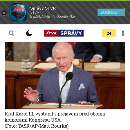
Správy STVR
ZOBRAZIŤ
STVR
BEZPLATNÉ - V Google Play
24
Kráľ Karol III. vystúpil s prejavom pred oboma
komorami Kongresu USA.
(Foto: TASR/AP/Matt Rourke)