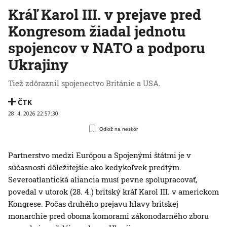
Kráľ Karol III. v prejave pred
Kongresom žiadal jednotu
spojencov v NATO a podporu
Ukrajiny
Tiež zdôraznil spojenectvo Británie a USA.
ČTK
28. 4. 2026 22:57:30
Odlož na neskôr
Partnerstvo medzi Európou a Spojenými štátmi je v
súčasnosti dôležitejšie ako kedykoľvek predtým.
Severoatlantická aliancia musí pevne spolupracovať,
povedal v utorok (28. 4.) britský kráľ Karol III. v americkom
Kongrese. Počas druhého prejavu hlavy britskej
monarchie pred oboma komorami zákonodarného zboru