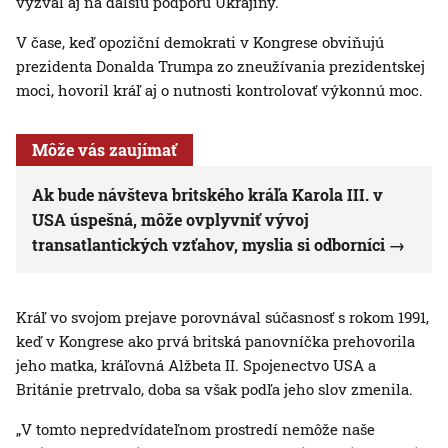
vyzval aj na ďalšiu podporu Ukrajiny.
V čase, keď opoziční demokrati v Kongrese obviňujú
prezidenta Donalda Trumpa zo zneužívania prezidentskej
moci, hovoril kráľ aj o nutnosti kontrolovať výkonnú moc.
Môže vás zaujímať
Ak bude návšteva britského kráľa Karola III. v
USA úspešná, môže ovplyvniť vývoj
transatlantických vzťahov, myslia si odborníci
Kráľ vo svojom prejave porovnával súčasnosť s rokom 1991,
keď v Kongrese ako prvá britská panovníčka prehovorila
jeho matka, kráľovná Alžbeta II. Spojenectvo USA a
Británie pretrvalo, doba sa však podľa jeho slov zmenila.
„V tomto nepredvídateľnom prostredí nemôže naše