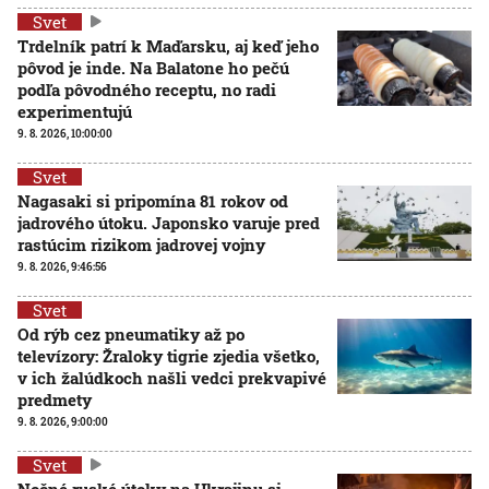
Svet
Trdelník patrí k Maďarsku, aj keď jeho
pôvod je inde. Na Balatone ho pečú
podľa pôvodného receptu, no radi
experimentujú
9. 8. 2026, 10:00:00
Svet
Nagasaki si pripomína 81 rokov od
jadrového útoku. Japonsko varuje pred
rastúcim rizikom jadrovej vojny
9. 8. 2026, 9:46:56
Svet
Od rýb cez pneumatiky až po
televízory: Žraloky tigrie zjedia všetko,
v ich žalúdkoch našli vedci prekvapivé
predmety
9. 8. 2026, 9:00:00
Svet
Nočné ruské útoky na Ukrajinu si