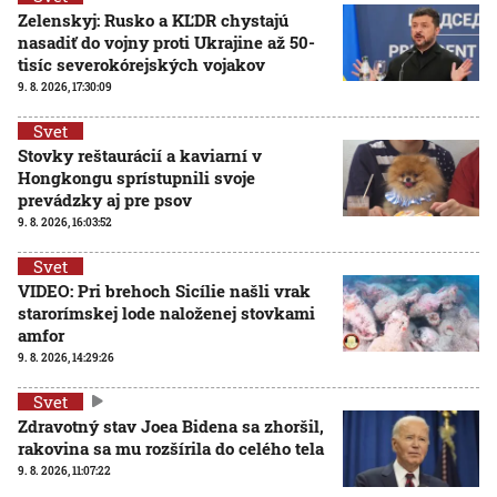
Zelenskyj: Rusko a KĽDR chystajú
nasadiť do vojny proti Ukrajine až 50-
tisíc severokórejských vojakov
9. 8. 2026, 17:30:09
Svet
Stovky reštaurácií a kaviarní v
Hongkongu sprístupnili svoje
prevádzky aj pre psov
9. 8. 2026, 16:03:52
Svet
VIDEO: Pri brehoch Sicílie našli vrak
starorímskej lode naloženej stovkami
amfor
9. 8. 2026, 14:29:26
Svet
Zdravotný stav Joea Bidena sa zhoršil,
rakovina sa mu rozšírila do celého tela
9. 8. 2026, 11:07:22