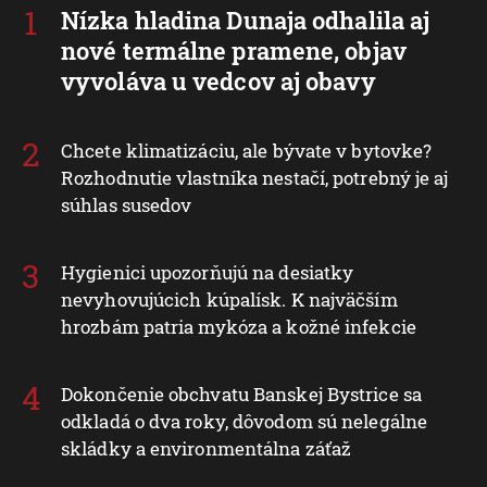
Nízka hladina Dunaja odhalila aj
nové termálne pramene, objav
vyvoláva u vedcov aj obavy
Chcete klimatizáciu, ale bývate v bytovke?
Rozhodnutie vlastníka nestačí, potrebný je aj
súhlas susedov
Hygienici upozorňujú na desiatky
nevyhovujúcich kúpalísk. K najväčším
hrozbám patria mykóza a kožné infekcie
Dokončenie obchvatu Banskej Bystrice sa
odkladá o dva roky, dôvodom sú nelegálne
skládky a environmentálna záťaž