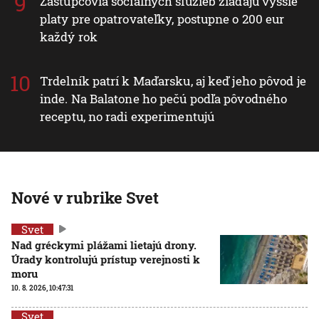
Zástupcovia sociálnych služieb žiadajú vyššie
platy pre opatrovateľky, postupne o 200 eur
každý rok
Trdelník patrí k Maďarsku, aj keď jeho pôvod je
inde. Na Balatone ho pečú podľa pôvodného
receptu, no radi experimentujú
Nové v rubrike Svet
Svet
Nad gréckymi plážami lietajú drony.
Úrady kontrolujú prístup verejnosti k
moru
10. 8. 2026, 10:47:31
Svet