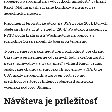
spojenectvo spočinúť na výdobytkoch minulosti,“ vyhlásil
Karol. Mal na mysli súčasné konflikty a meniacu sa
geopolitickú situáciu.
Pripomenul teroristické útoky na USA z roku 2001, ktorých
obete sa chystá uctiť v stredu (29. 4.) Po útokoch spojenci z
NATO podľa kráľa prišli Washingtonu na pomoc a s
rozhodnosťou sa zapojili do boja proti terorizmu.
„Potrebujeme rovnakú, neústupnú rozhodnosť pre obranu
Ukrajiny a jej nesmierne odvážnych ľudí, s cieľom zaistiť
naozaj spravodlivý a trvalý mier,“ vyhlásil Karol. Trump
opakovane obviňoval európskych spojencov v NATO, že
USA nikdy nepomohli, a zároveň proti svojmu
predchodcovi Joeovi Bidenovi obmedzil americkú
vojenskú podporu Ukrajiny.
Návšteva je príležitosť