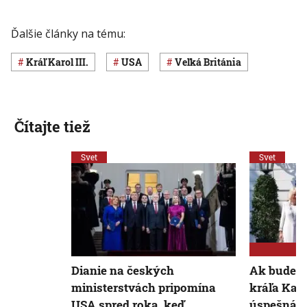
Ďalšie články na tému:
kráľ Karol III.
USA
Veľká Británia
Čítajte tiež
Svet
Svet
Dianie na českých
Ak bude n
ministerstvách pripomína
kráľa Karo
USA spred roka, keď
úspešná, 