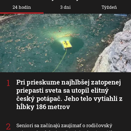
24 hodín
3 dni
Týždeň
Pri prieskume najhlbšej zatopenej
priepasti sveta sa utopil elitný
český potápač. Jeho telo vytiahli z
hĺbky 186 metrov
Seniori sa začínajú zaujímať o rodičovský