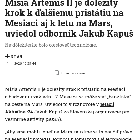
Misia Artemis II je dôležitý
krok k ďalšiemu pristátiu na
Mesiaci aj k letu na Mars,
uviedol odborník Jakub Kapuš
Najdôležitejšie bolo otestovať technológie.
STVR
11. 4. 2026 16:59:44
Odlož na neskôr
Misia Artemis II je dôležitý krok k pristátiu na Mesiaci
a budovaniu základní. Z Mesiaca sa môže stať „benzínka“
na ceste na Mars. Uviedol to v rozhovore v
relácii
Aktuálne :24
Jakub Kapuš zo Slovenskej organizácie pre
vesmírne aktivity (SOSA).
„Aby sme mohli letieť na Mars, musíme sa to naučiť práve
na Mesiaci,“ povedal. Pomôcť k tomu môžu aj technológie