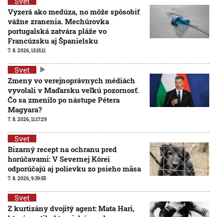
Svet
Vyzerá ako medúza, no môže spôsobiť
vážne zranenia. Mechúrovka
portugalská zatvára pláže vo
Francúzsku aj Španielsku
7. 8. 2026, 13:15:11
Svet
Zmeny vo verejnoprávnych médiách
vyvolali v Maďarsku veľkú pozornosť.
Čo sa zmenilo po nástupe Pétera
Magyara?
7. 8. 2026, 11:17:29
Svet
Bizarný recept na ochranu pred
horúčavami: V Severnej Kórei
odporúčajú aj polievku zo psieho mäsa
7. 8. 2026, 9:39:55
Svet
Z kurtizány dvojitý agent: Mata Hari,