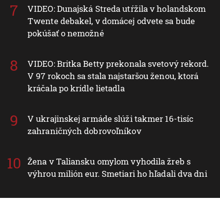
VIDEO: Dunajská Streda utŕžila v holandskom
Twente debakel, v domácej odvete sa bude
pokúšať o nemožné
VIDEO: Britka Betty prekonala svetový rekord.
V 97 rokoch sa stala najstaršou ženou, ktorá
kráčala po krídle lietadla
V ukrajinskej armáde slúži takmer 16-tisíc
zahraničných dobrovoľníkov
Žena v Taliansku omylom vyhodila žreb s
výhrou milión eur. Smetiari ho hľadali dva dni