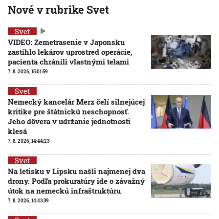
Nové v rubrike Svet
Svet
VIDEO: Zemetrasenie v Japonsku
zastihlo lekárov uprostred operácie,
pacienta chránili vlastnými telami
7. 8. 2026, 15:01:59
Svet
Nemecký kancelár Merz čelí silnejúcej
kritike pre štátnickú neschopnosť.
Jeho dôvera v udržanie jednotnosti
klesá
7. 8. 2026, 14:44:23
Svet
Na letisku v Lipsku našli najmenej dva
drony. Podľa prokuratúry ide o závažný
útok na nemeckú infraštruktúru
7. 8. 2026, 14:43:39