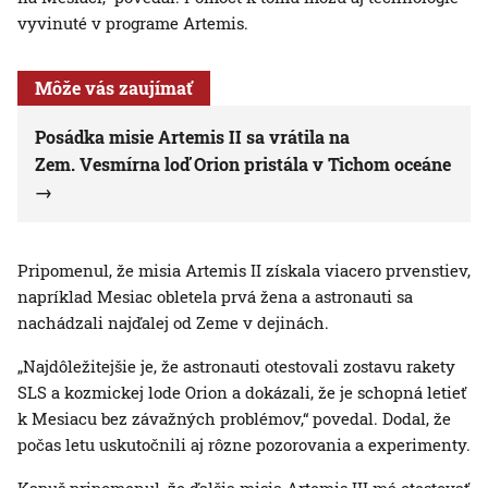
vyvinuté v programe Artemis.
Môže vás zaujímať
Posádka misie Artemis II sa vrátila na
Zem. Vesmírna loď Orion pristála v Tichom oceáne
Pripomenul, že misia Artemis II získala viacero prvenstiev,
napríklad Mesiac obletela prvá žena a astronauti sa
nachádzali najďalej od Zeme v dejinách.
„Najdôležitejšie je, že astronauti otestovali zostavu rakety
SLS a kozmickej lode Orion a dokázali, že je schopná letieť
k Mesiacu bez závažných problémov,“ povedal. Dodal, že
počas letu uskutočnili aj rôzne pozorovania a experimenty.