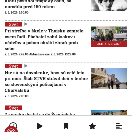
ktorú postihol tragický osud, sa
narodila pred 150 rokmi
7. 8. 2026, 8:00:00
Svet
Pri streľbe v škole v Thajsku zomrelo
osem ľudí. Páchateľ zabil žiakov i
učiteľov a potom obrátil zbraň proti
AKTUALIZOVANÉ
sebe
7. 8. 2026, 7:49:06
Aktualizované:
7. 8. 2026, 13:29:00
Svet
Nie sú na dovolenke, hoci sú celé leto
pri mori: Štáb STVR strávil deň v teréne
so slovenskými policajtami v
Chorvátsku
7. 8. 2026, 7:00:00
Svet
Za snahu dostať sa do Španielska
zaplatili životom: Starosta Ceuty
oznámil tragickú bilanciu migračnej
krízy