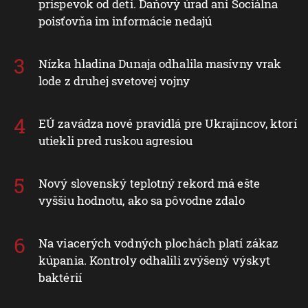
príspevok od detí. Daňový úrad ani Sociálna
poisťovňa im informácie nedajú
Nízka hladina Dunaja odhalila masívny vrak
lode z druhej svetovej vojny
EÚ zavádza nové pravidlá pre Ukrajincov, ktorí
utiekli pred ruskou agresiou
Nový slovenský teplotný rekord má ešte
vyššiu hodnotu, ako sa pôvodne zdalo
Na viacerých vodných plochách platí zákaz
kúpania. Kontroly odhalili zvýšený výskyt
baktérií