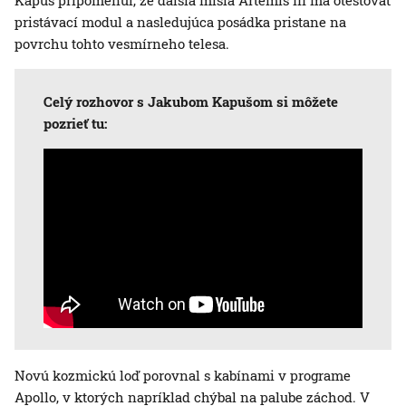
Kapuš pripomenul, že ďalšia misia Artemis III má otestovať
pristávací modul a nasledujúca posádka pristane na
povrchu tohto vesmírneho telesa.
Celý rozhovor s Jakubom Kapušom si môžete
pozrieť tu:
Novú kozmickú loď porovnal s kabínami v programe
Apollo, v ktorých napríklad chýbal na palube záchod. V