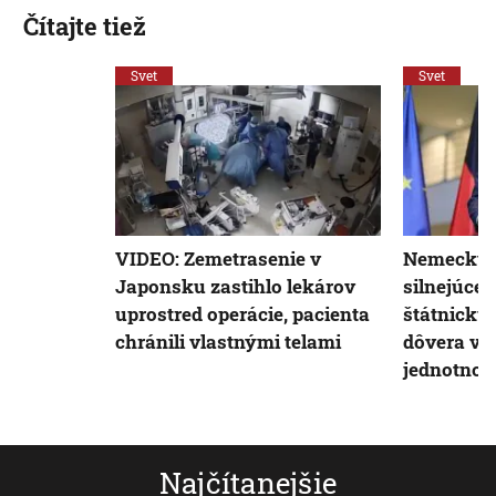
Čítajte tiež
Svet
Svet
VIDEO: Zemetrasenie v
Nemecký k
Japonsku zastihlo lekárov
silnejúcej 
uprostred operácie, pacienta
štátnickú
chránili vlastnými telami
dôvera v 
jednotnost
Najčítanejšie