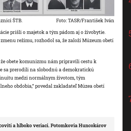
äznici ŠTB.
Foto: TASR/František Iván
zácie prišli o majetok a tým pádom aj o živobytie.
 zmenu režimu, rozhodol sa, že založí Múzeum obetí
 že obete komunizmu nám pripravili cestu k
me sa prerodili na slobodnú a demokratickú
ntinuitu medzi normálnym životom, tým
eho obdobia,“ povedal zakladateľ Múzea obetí
racovití a hlboko veriaci. Potomkovia Huncokárov