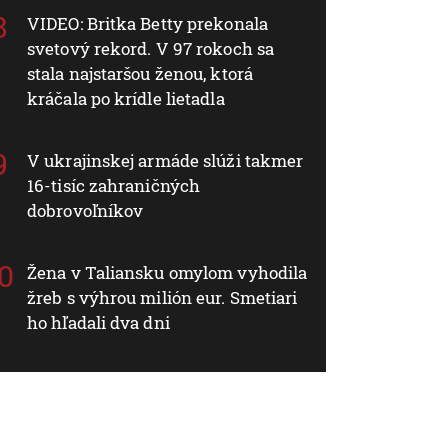
VIDEO: Britka Betty prekonala
svetový rekord. V 97 rokoch sa
stala najstaršou ženou, ktorá
kráčala po krídle lietadla
V ukrajinskej armáde slúži takmer
16-tisíc zahraničných
dobrovoľníkov
Žena v Taliansku omylom vyhodila
žreb s výhrou milión eur. Smetiari
ho hľadali dva dni