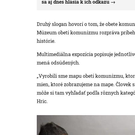
sa aj dnes hlásia k ich odkazu
Druhý slogan hovorí o tom, že obete komu
Múzeum obetí komunizmu rozpráva príbehy
histórie.
Multimediálna expozícia popisuje jednotlivé
mená odsúdených.
„Vyrobili sme mapu obetí komunizmu, ktorá 
mien, ktoré zobrazujeme na mape. Človek si
môže si tam vyhľadať podľa rôznych kategóri
Hric.