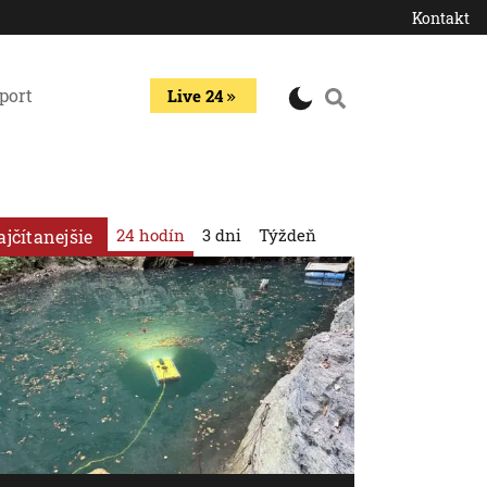
Kontakt
port
Live 24
24 hodín
3 dni
Týždeň
ajčítanejšie