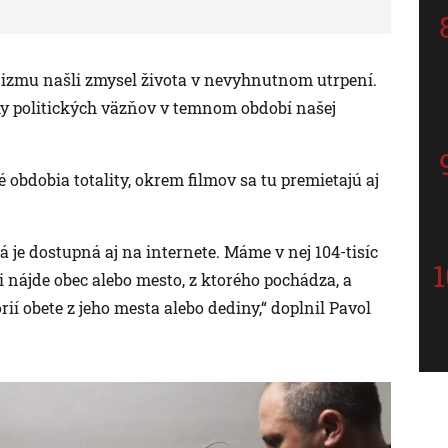
nizmu našli zmysel života v nevyhnutnom utrpení.
 politických väzňov v temnom období našej
 obdobia totality, okrem filmov sa tu premietajú aj
je dostupná aj na internete. Máme v nej 104-tisíc
 nájde obec alebo mesto, z ktorého pochádza, a
í obete z jeho mesta alebo dediny,“ doplnil Pavol