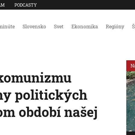
AM
PODCASTY
minúte
Slovensko
Svet
Ekonomika
Regióny
Š
N
 komunizmu
hy politických
m období našej