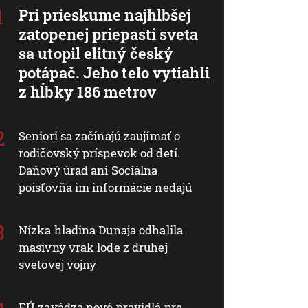
Pri prieskume najhlbšej
zatopenej priepasti sveta
sa utopil elitný český
potápač. Jeho telo vytiahli
z hĺbky 186 metrov
Seniori sa začínajú zaujímať o
rodičovský príspevok od detí.
Daňový úrad ani Sociálna
poisťovňa im informácie nedajú
Nízka hladina Dunaja odhalila
masívny vrak lode z druhej
svetovej vojny
EÚ zavádza nové pravidlá pre