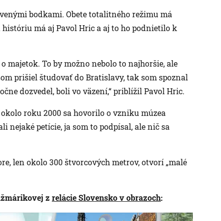
ervenými bodkami. Obete totalitného režimu má
stóriu má aj Pavol Hric a aj to ho podnietilo k
 o majetok. To by možno nebolo to najhoršie, ale
 som prišiel študovať do Bratislavy, tak som spoznal
ne dozvedel, boli vo väzení,“ priblížil Pavol Hric.
ž okolo roku 2000 sa hovorilo o vzniku múzea
nejaké petície, ja som to podpísal, ale nič sa
re, len okolo 300 štvorcových metrov, otvorí „malé
Čižmárikovej z
relácie Slovensko v obrazoch
: