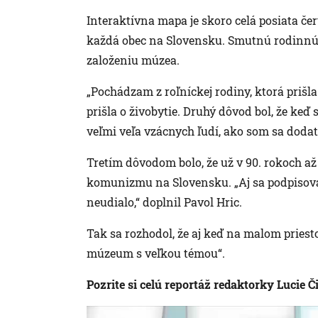
Interaktívna mapa je skoro celá posiata č
každá obec na Slovensku. Smutnú rodinnú hi
založeniu múzea.
„Pochádzam z roľníckej rodiny, ktorá prišla
prišla o živobytie. Druhý dôvod bol, že keď
veľmi veľa vzácnych ľudí, ako som sa dodatoč
Tretím dôvodom bolo, že už v 90. rokoch a
komunizmu na Slovensku. „Aj sa podpisovali 
neudialo,“ doplnil Pavol Hric.
Tak sa rozhodol, že aj keď na malom priesto
múzeum s veľkou témou“.
Pozrite si celú reportáž redaktorky Lucie 