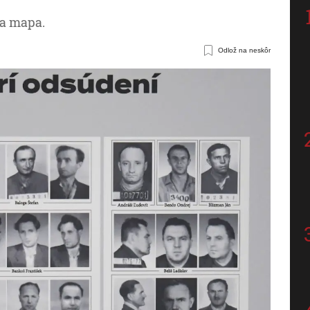
na mapa.
Odlož na neskôr