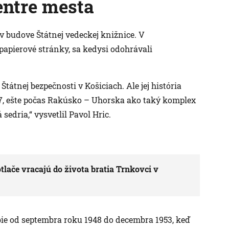
entre mesta
v budove Štátnej vedeckej knižnice. V
papierové stránky, sa kedysi odohrávali
Štátnej bezpečnosti v Košiciach. Ale jej história
887, ešte počas Rakúsko – Uhorska ako taký komplex
sedria,“ vysvetlil Pavol Hric.
ače vracajú do života bratia Trnkovci v
e od septembra roku 1948 do decembra 1953, keď