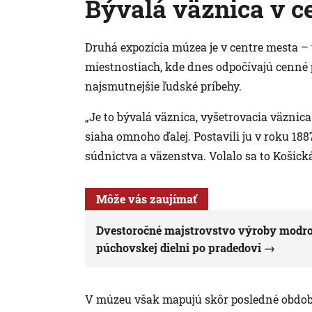
Bývalá väznica v c
Druhá expozícia múzea je v centre mesta – 
miestnostiach, kde dnes odpočívajú cenné 
najsmutnejšie ľudské príbehy.
„Je to bývalá väznica, vyšetrovacia väznica 
siaha omnoho ďalej. Postavili ju v roku 1
súdnictva a väzenstva. Volalo sa to Košická 
Môže vás zaujímať
Dvestoročné majstrovstvo výroby modrotl
púchovskej dielni po pradedovi
V múzeu však mapujú skôr posledné obdobi