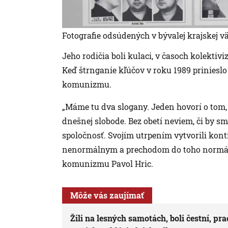
Fotografie odsúdených v bývalej krajskej v
Jeho rodičia boli kulaci, v časoch kolektivi
Keď štrnganie kľúčov v roku 1989 prinieslo
komunizmu.
„Máme tu dva slogany. Jeden hovorí o tom,
dnešnej slobode. Bez obetí neviem, či by s
spoločnosť. Svojím utrpením vytvorili ko
nenormálnym a prechodom do toho normáln
komunizmu Pavol Hric.
Môže vás zaujímať
Žili na lesných samotách, boli čestní, p