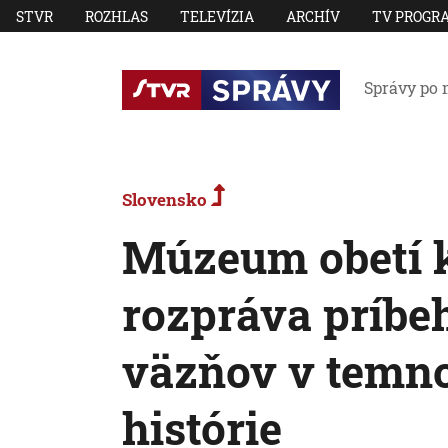
STVR
ROZHLAS
TELEVÍZIA
ARCHÍV
TV PROGR
Správy po 
Slovensko
Múzeum obetí
rozpráva príbe
väzňov v temno
histórie