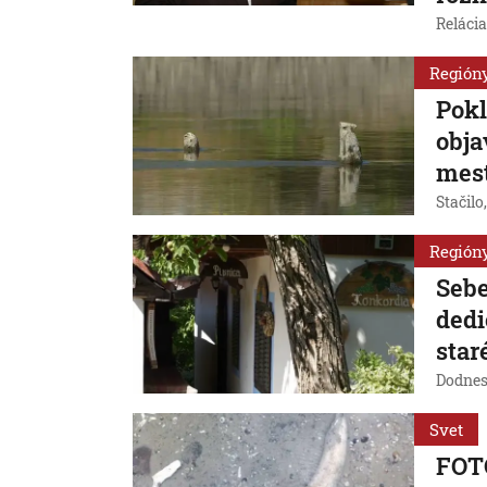
Reláci
Región
Pokl
obja
mes
Stačilo
Región
Sebe
dedi
star
Dodnes
Svet
FOTO