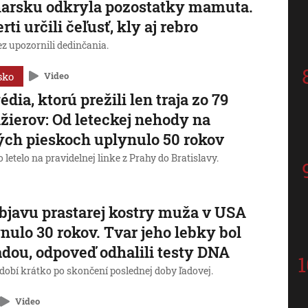
arsku odkryla pozostatky mamuta.
rti určili čeľusť, kly aj rebro
z upozornili dedinčania.
sko
Video
édia, ktorú prežili len traja zo 79
žierov: Od leteckej nehody na
ých pieskoch uplynulo 50 rokov
o letelo na pravidelnej linke z Prahy do Bratislavy.
bjavu prastarej kostry muža v USA
nulo 30 rokov. Tvar jeho lebky bol
dou, odpoveď odhalili testy DNA
bdobí krátko po skončení poslednej doby ľadovej.
Video