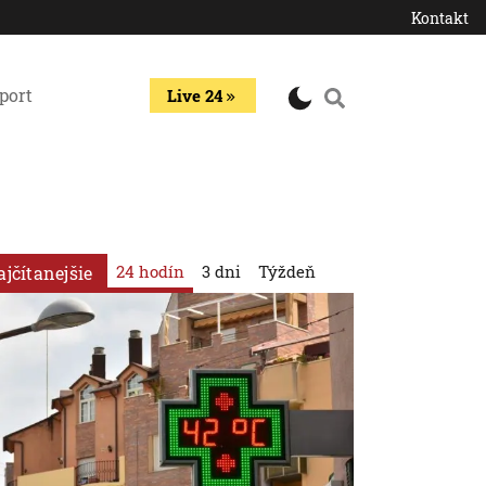
Kontakt
port
Live 24
24 hodín
3 dni
Týždeň
ajčítanejšie