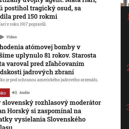
ú postihol tragický osud, sa
dila pred 150 rokmi
ri v roku 1917 popravili.
Video
zhodenia atómovej bomby v
šime uplynulo 81 rokov. Starosta
a varoval pred zľahčovaním
dskosti jadrových zbraní
ko je pod ochranou amerického jadrového arzenálu.
sko
Audio
 slovenský rozhlasový moderátor
an Horský si zaspomínal na
atky vysielania Slovenského
lasu