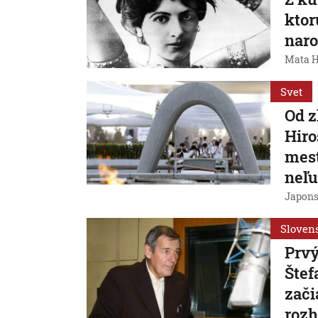
ktor
naro
Mata Ha
Svet
Od 
Hiro
mest
neľu
Japons
Sloven
Prvý
Štef
zači
rozh