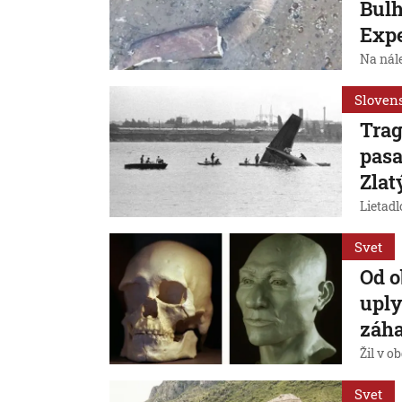
Bulh
Expe
Na nále
Sloven
Trag
pasa
Zlat
Lietadl
Svet
Od o
uply
záha
Žil v o
Svet