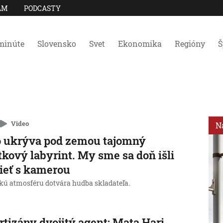
AM
PODCASTY
minúte
Slovensko
Svet
Ekonomika
Regióny
Š
Video
N
o ukrýva pod zemou tajomný
tkový labyrint. My sme sa doň išli
ieť s kamerou
kú atmosféru dotvára hudba skladateľa.
rtizány dvojitý agent: Mata Hari,