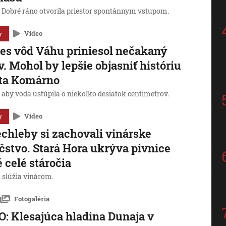
a Dobré ráno otvorila priestor spontánnym vstupom.
y
Video
es vôd Váhu priniesol nečakaný
v. Mohol by lepšie objasniť históriu
ta Komárno
, aby voda ustúpila o niekoľko desiatok centimetrov.
y
Video
chleby si zachovali vinárske
čstvo. Stará Hora ukrýva pivnice
é celé stáročia
 slúžia vinárom.
Fotogaléria
: Klesajúca hladina Dunaja v