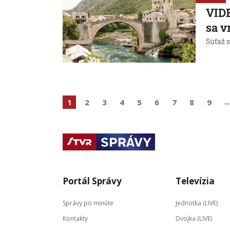
VIDE
sa v
Súťaž 
1
2
3
4
5
6
7
8
9
Portál Správy
Televízia
Správy po minúte
Jednotka (LIVE)
Kontakty
Dvojka (LIVE)