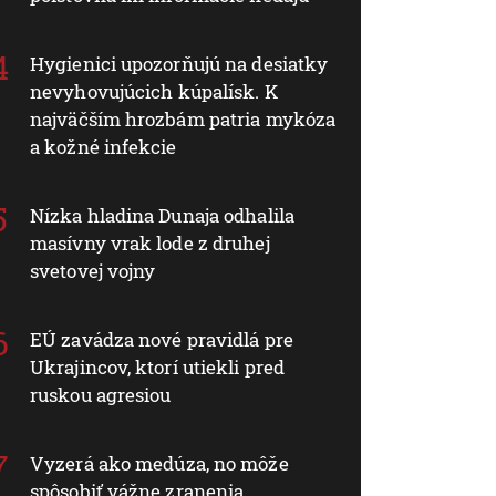
Hygienici upozorňujú na desiatky
nevyhovujúcich kúpalísk. K
najväčším hrozbám patria mykóza
a kožné infekcie
Nízka hladina Dunaja odhalila
masívny vrak lode z druhej
svetovej vojny
EÚ zavádza nové pravidlá pre
Ukrajincov, ktorí utiekli pred
ruskou agresiou
Vyzerá ako medúza, no môže
spôsobiť vážne zranenia.