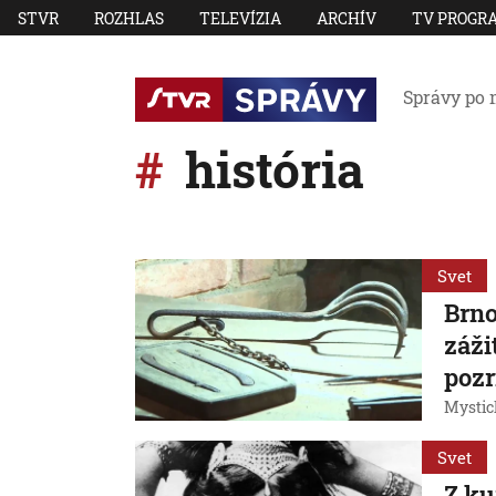
STVR
ROZHLAS
TELEVÍZIA
ARCHÍV
TV PROGR
Správy po 
história
Svet
Brn
záži
pozr
Mystic
Svet
Z ku