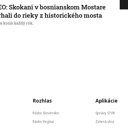
O: Skokani v bosnianskom Mostare
rhali do rieky z historického mosta
sa koná každý rok.
→
Rozhlas
Aplikácie
Rádio Slovensko
Správy STVR
Rádio Regina
Zelená vlna