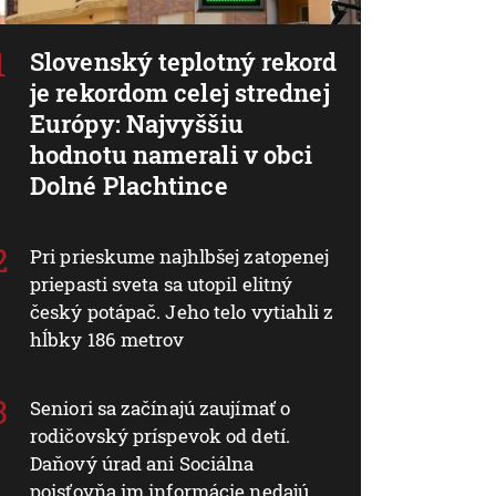
Slovenský teplotný rekord
je rekordom celej strednej
Európy: Najvyššiu
hodnotu namerali v obci
Dolné Plachtince
Pri prieskume najhlbšej zatopenej
priepasti sveta sa utopil elitný
český potápač. Jeho telo vytiahli z
hĺbky 186 metrov
Seniori sa začínajú zaujímať o
rodičovský príspevok od detí.
Daňový úrad ani Sociálna
poisťovňa im informácie nedajú