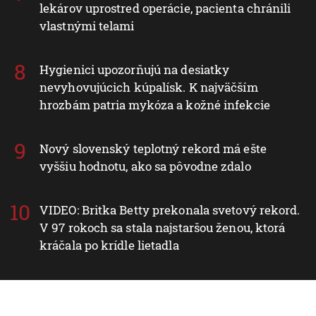
lekárov uprostred operácie, pacienta chránili
vlastnými telami
Hygienici upozorňujú na desiatky
nevyhovujúcich kúpalísk. K najväčším
hrozbám patria mykóza a kožné infekcie
Nový slovenský teplotný rekord má ešte
vyššiu hodnotu, ako sa pôvodne zdalo
VIDEO: Britka Betty prekonala svetový rekord.
V 97 rokoch sa stala najstaršou ženou, ktorá
kráčala po krídle lietadla