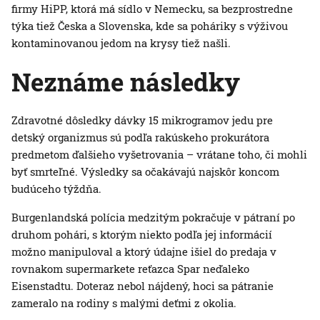
firmy HiPP, ktorá má sídlo v Nemecku, sa bezprostredne
týka tiež Česka a Slovenska, kde sa poháriky s výživou
kontaminovanou jedom na krysy tiež našli.
Neznáme následky
Zdravotné dôsledky dávky 15 mikrogramov jedu pre
detský organizmus sú podľa rakúskeho prokurátora
predmetom ďalšieho vyšetrovania – vrátane toho, či mohli
byť smrteľné. Výsledky sa očakávajú najskôr koncom
budúceho týždňa.
Burgenlandská polícia medzitým pokračuje v pátraní po
druhom pohári, s ktorým niekto podľa jej informácií
možno manipuloval a ktorý údajne išiel do predaja v
rovnakom supermarkete reťazca Spar neďaleko
Eisenstadtu. Doteraz nebol nájdený, hoci sa pátranie
zameralo na rodiny s malými deťmi z okolia.