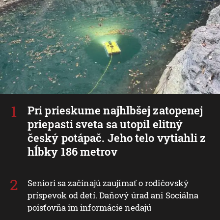
Pri prieskume najhlbšej zatopenej
priepasti sveta sa utopil elitný
český potápač. Jeho telo vytiahli z
hĺbky 186 metrov
Seniori sa začínajú zaujímať o rodičovský
príspevok od detí. Daňový úrad ani Sociálna
poisťovňa im informácie nedajú