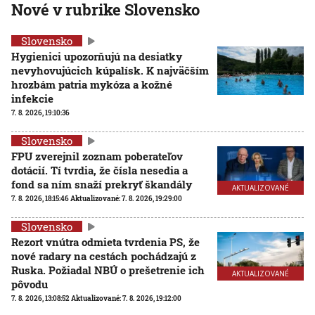
Nové v rubrike Slovensko
Slovensko
Hygienici upozorňujú na desiatky
nevyhovujúcich kúpalísk. K najväčším
hrozbám patria mykóza a kožné
infekcie
7. 8. 2026, 19:10:36
Slovensko
FPU zverejnil zoznam poberateľov
dotácií. Tí tvrdia, že čísla nesedia a
fond sa ním snaží prekryť škandály
AKTUALIZOVANÉ
7. 8. 2026, 18:15:46
Aktualizované:
7. 8. 2026, 19:29:00
Slovensko
Rezort vnútra odmieta tvrdenia PS, že
nové radary na cestách pochádzajú z
Ruska. Požiadal NBÚ o prešetrenie ich
AKTUALIZOVANÉ
pôvodu
7. 8. 2026, 13:08:52
Aktualizované:
7. 8. 2026, 19:12:00