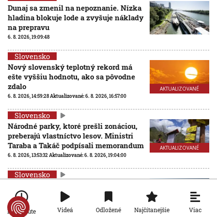
Dunaj sa zmenil na nepoznanie. Nízka
hladina blokuje lode a zvyšuje náklady
na prepravu
6. 8. 2026, 19:09:48
Slovensko
Nový slovenský teplotný rekord má
ešte vyššiu hodnotu, ako sa pôvodne
zdalo
AKTUALIZOVANÉ
6. 8. 2026, 14:59:28
Aktualizované:
6. 8. 2026, 16:57:00
Slovensko
Národné parky, ktoré prešli zonáciou,
preberajú vlastníctvo lesov. Ministri
Taraba a Takáč podpísali memorandum
AKTUALIZOVANÉ
6. 8. 2026, 13:53:32
Aktualizované:
6. 8. 2026, 19:04:00
Slovensko
Na viacerých vodných plochách platí
zákaz kúpania. Kontroly odhalili
zvýšený výskyt baktérií
Viac
Videá
Odložené
Najčítanejšie
Po minúte
6. 8. 2026, 13:38:42