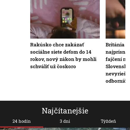
Rakúsko chce zakázať
Británia s
sociálne siete deťom do 14
najprísne
rokov, nový zákon by mohli
fajčení na
schváliť už čoskoro
Slovensku
nevyriešil
odborníčk
Najčítanejšie
24 hodín
3 dni
Týždeň