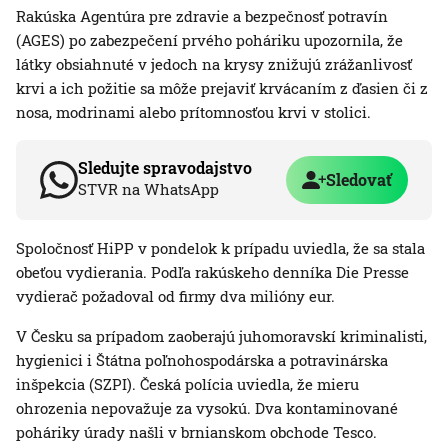
Rakúska Agentúra pre zdravie a bezpečnosť potravín
(AGES) po zabezpečení prvého poháriku upozornila, že
látky obsiahnuté v jedoch na krysy znižujú zrážanlivosť
krvi a ich požitie sa môže prejaviť krvácaním z ďasien či z
nosa, modrinami alebo prítomnosťou krvi v stolici.
Sledujte spravodajstvo
Sledovať
STVR na WhatsApp
Spoločnosť HiPP v pondelok k prípadu uviedla, že sa stala
obeťou vydierania. Podľa rakúskeho denníka Die Presse
vydierač požadoval od firmy dva milióny eur.
V Česku sa prípadom zaoberajú juhomoravskí kriminalisti,
hygienici i Štátna poľnohospodárska a potravinárska
inšpekcia (SZPI). Česká polícia uviedla, že mieru
ohrozenia nepovažuje za vysokú. Dva kontaminované
poháriky úrady našli v brnianskom obchode Tesco.