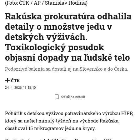
(Foto: ČTK / AP / Stanislav Hodina)
Rakúska prokuratúra odhalila
detaily o množstve jedu v
detských výživách.
Toxikologický posudok
objasní dopady na ľudské telo
Podozrivé balenia sa dostali aj na Slovensko a do Česka.
ČTK
24. 4. 2026 13:15:10
Odlož na neskôr
Pohárik s detskou výživou potravinárskeho výrobcu HiPP,
ktorý sa našiel minulý týždeň na východe Rakúska,
obsahoval 15 mikrogramov jedu na krysy.