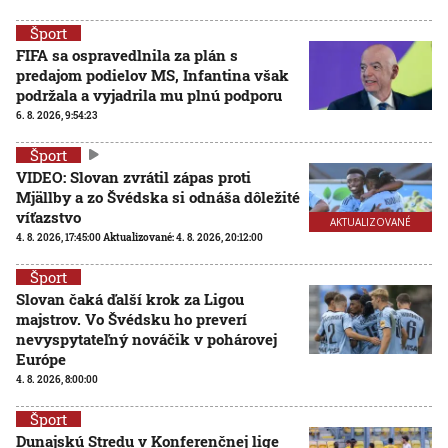
Šport
FIFA sa ospravedlnila za plán s
predajom podielov MS, Infantina však
podržala a vyjadrila mu plnú podporu
6. 8. 2026, 9:54:23
Šport
VIDEO: Slovan zvrátil zápas proti
Mjällby a zo Švédska si odnáša dôležité
víťazstvo
AKTUALIZOVANÉ
4. 8. 2026, 17:45:00
Aktualizované:
4. 8. 2026, 20:12:00
Šport
Slovan čaká ďalší krok za Ligou
majstrov. Vo Švédsku ho preverí
nevyspytateľný nováčik v pohárovej
Európe
4. 8. 2026, 8:00:00
Šport
Dunajskú Stredu v Konferenčnej lige