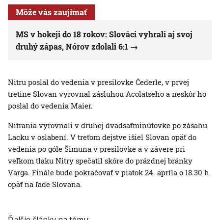
Môže vás zaujímať
MS v hokeji do 18 rokov: Slováci vyhrali aj svoj
druhý zápas, Nórov zdolali 6:1
Nitru poslal do vedenia v presilovke Čederle, v prvej
tretine Slovan vyrovnal zásluhou Acolatseho a neskôr ho
poslal do vedenia Maier.
Nitrania vyrovnali v druhej dvadsaťminútovke po zásahu
Lacku v oslabení. V treťom dejstve išiel Slovan opäť do
vedenia po góle Šimuna v presilovke a v závere pri
veľkom tlaku Nitry spečatil skóre do prázdnej bránky
Varga. Finále bude pokračovať v piatok 24. apríla o 18.30 h
opäť na ľade Slovana.
Ďalšie články na tému: