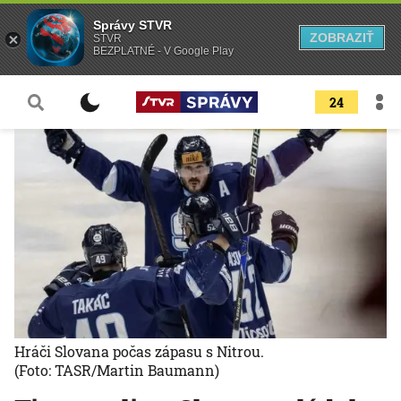
Správy STVR
ZOBRAZIŤ
STVR
BEZPLATNÉ - V Google Play
24
Hráči Slovana počas zápasu s Nitrou.
(Foto: TASR/Martin Baumann)