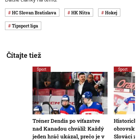
HC Slovan Bratislava
HK Nitra
Hokej
Tipsport liga
Čítajte tiež
Šport
Šport
Tréner Dendis po víťazstve
Historické
nad Kanadou chválil: Každý
obrovský 
jeden hráč ukázal, prečo je v
Slováci zd