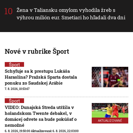
Žena v Taliansku omylom vyhodila žreb s
výhrou milión eur. Smetiari ho hľadali dva dni
Nové v rubrike Šport
Šport
Schyľuje sa k prestupu Lukáša
Haraslína? Pražská Sparta dostala
ponuku zo Saudskej Arábie
7. 8. 2026, 10:53:47
Šport
VIDEO: Dunajská Streda utŕžila v
holandskom Twente debakel, v
domácej odvete sa bude pokúšať o
AKTUALIZOVANÉ
nemožné
6. 8. 2026, 19:50:00
Aktualizované:
6. 8. 2026, 22:03:00