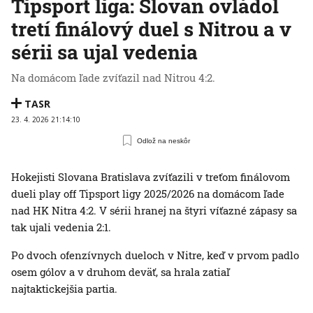
Tipsport liga: Slovan ovládol
tretí finálový duel s Nitrou a v
sérii sa ujal vedenia
Na domácom ľade zvíťazil nad Nitrou 4:2.
TASR
23. 4. 2026 21:14:10
Odlož na neskôr
Hokejisti Slovana Bratislava zvíťazili v treťom finálovom
dueli play off Tipsport ligy 2025/2026 na domácom ľade
nad HK Nitra 4:2. V sérii hranej na štyri víťazné zápasy sa
tak ujali vedenia 2:1.
Po dvoch ofenzívnych dueloch v Nitre, keď v prvom padlo
osem gólov a v druhom deväť, sa hrala zatiaľ
najtaktickejšia partia.