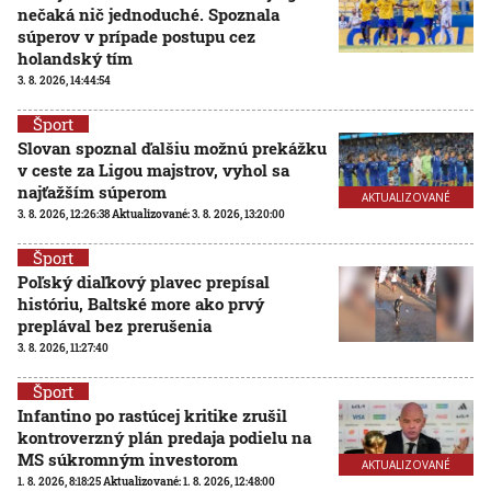
nečaká nič jednoduché. Spoznala
súperov v prípade postupu cez
holandský tím
3. 8. 2026, 14:44:54
Šport
Slovan spoznal ďalšiu možnú prekážku
v ceste za Ligou majstrov, vyhol sa
najťažším súperom
AKTUALIZOVANÉ
3. 8. 2026, 12:26:38
Aktualizované:
3. 8. 2026, 13:20:00
Šport
Poľský diaľkový plavec prepísal
históriu, Baltské more ako prvý
preplával bez prerušenia
3. 8. 2026, 11:27:40
Šport
Infantino po rastúcej kritike zrušil
kontroverzný plán predaja podielu na
MS súkromným investorom
AKTUALIZOVANÉ
1. 8. 2026, 8:18:25
Aktualizované:
1. 8. 2026, 12:48:00