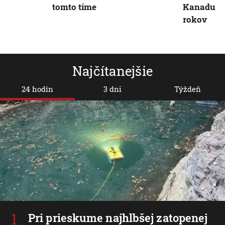
tomto tíme
Kanadu na
rokov
Najčítanejšie
24 hodín
3 dni
Týždeň
Pri prieskume najhlbšej zatopenej