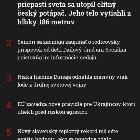
priepasti sveta sa utopil elitný
český potápač. Jeho telo vytiahli z
hĺbky 186 metrov
Seniori sa začínajú zaujímať o rodičovský
príspevok od detí. Daňový úrad ani Sociálna
poisťovňa im informácie nedajú
Nízka hladina Dunaja odhalila masívny vrak
lode z druhej svetovej vojny
EÚ zavádza nové pravidlá pre Ukrajincov, ktorí
utiekli pred ruskou agresiou
Nový slovenský teplotný rekord má ešte
vyššiu hodnotu, ako sa pôvodne zdalo