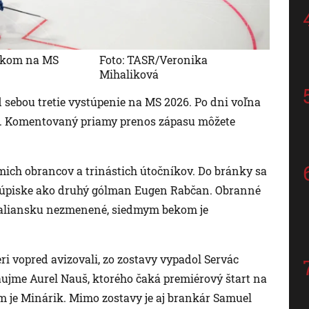
nskom na MS
Foto: TASR/Veronika
Mihaliková
 sebou tretie vystúpenie na MS 2026. Po dni voľna
om. Komentovaný priamy prenos zápasu môžete
mich obrancov a trinástich útočníkov. Do bránky sa
 súpiske ako druhý gólman Eugen Rabčan. Obranné
 Taliansku nezmenené, siedmym bekom je
ri vopred avizovali, zo zostavy vypadol Servác
zaujme Aurel Nauš, ktorého čaká premiérový štart na
 je Minárik. Mimo zostavy je aj brankár Samuel