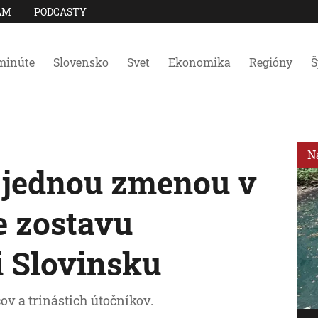
AM
PODCASTY
minúte
Slovensko
Svet
Ekonomika
Regióny
Š
N
s jednou zmenou v
e zostavu
i Slovinsku
ov a trinástich útočníkov.