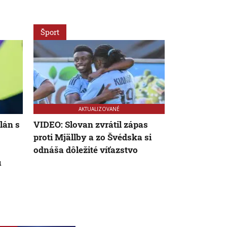
Šport
Šport
AKTUALIZOVANÉ
lán s
VIDEO: Slovan zvrátil zápas
Slovan čaká 
proti Mjällby a zo Švédska si
majstrov. V
odnáša dôležité víťazstvo
preverí nev
u
v pohárovej