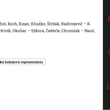
oš, Koch, Kmec, Kňažko, Štrbák, Radivojevič – K.
 Hrivík, Okuliar – Sýkora, Čederle, Chromiak – Nauš,
ská hokejová reprezentácia