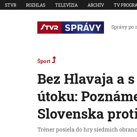
STVR
ROZHLAS
TELEVÍZIA
ARCHÍV
TV PROGR
Správy po 
Šport
Bez Hlavaja a 
útoku: Poznám
Slovenska prot
Tréner posiela do hry siedmich obranc