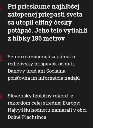
Pri prieskume najhlbšej
zatopenej priepasti sveta
sa utopil elitný český
potápač. Jeho telo vytiahli
z hĺbky 186 metrov
Seniori sa začínajú zaujímať o
rodičovský príspevok od detí.
Daňový úrad ani Sociálna
poisťovňa im informácie nedajú
Slovenský teplotný rekord je
rekordom celej strednej Európy:
Najvyššiu hodnotu namerali v obci
Dolné Plachtince