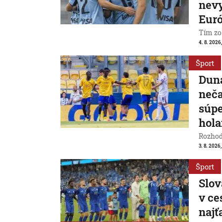
nevy
Eur
Tím zo
4. 8. 2026
Šport
Duna
neča
súpe
hol
Rozhod
3. 8. 2026
Šport
Slov
v ce
naj