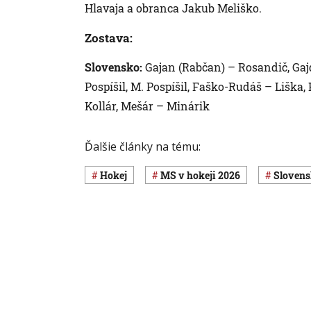
Hlavaja a obranca Jakub Meliško.
Zostava:
Slovensko:
Gajan (Rabčan) – Rosandič, Gajd
Pospíšil, M. Pospíšil, Faško-Rudáš – Liška,
Kollár, Mešár – Minárik
Ďalšie články na tému:
Hokej
MS v hokeji 2026
sloven