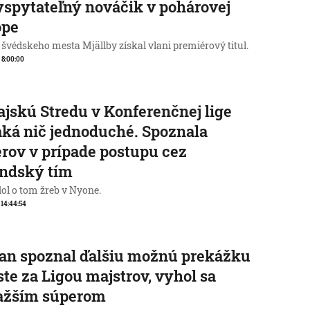
spytateľný nováčik v pohárovej
ópe
 švédskeho mesta Mjällby získal vlani premiérový titul.
, 8:00:00
jskú Stredu v Konferenčnej lige
ká nič jednoduché. Spoznala
rov v prípade postupu cez
andský tím
ol o tom žreb v Nyone.
, 14:44:54
an spoznal ďalšiu možnú prekážku
ste za Ligou majstrov, vyhol sa
ťažším súperom