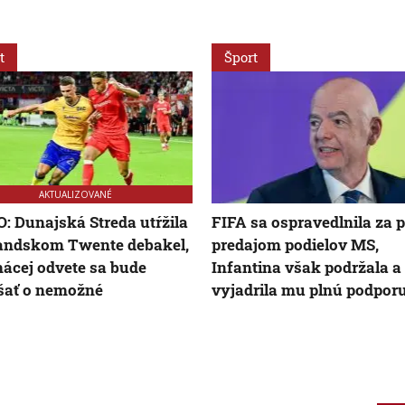
t
Šport
AKTUALIZOVANÉ
: Dunajská Streda utŕžila
FIFA sa ospravedlnila za p
andskom Twente debakel,
predajom podielov MS,
ácej odvete sa bude
Infantina však podržala a
šať o nemožné
vyjadrila mu plnú podpor