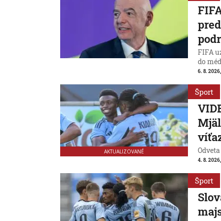
FIFA
pred
podr
FIFA uz
do médi
6. 8. 2026
Šport
VIDE
Mjäl
víťa
Odveta
AKTUALIZOVANÉ
4. 8. 2026
Šport
Slov
majs