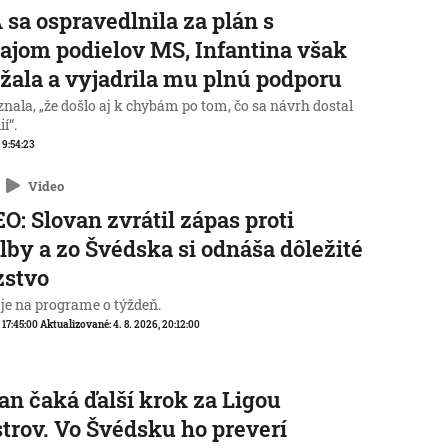
 sa ospravedlnila za plán s
ajom podielov MS, Infantina však
žala a vyjadrila mu plnú podporu
nala, „že došlo aj k chybám po tom, čo sa návrh dostal
í“.
, 9:54:23
Video
O: Slovan zvrátil zápas proti
lby a zo Švédska si odnáša dôležité
zstvo
 je na programe o týždeň.
, 17:45:00
Aktualizované:
4. 8. 2026, 20:12:00
an čaká ďalší krok za Ligou
trov. Vo Švédsku ho preverí