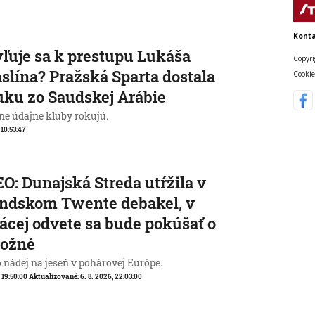
Konta
ľuje sa k prestupu Lukáša
Copyri
slína? Pražská Sparta dostala
Cookie
ku zo Saudskej Arábie
ne údajne kluby rokujú.
 10:53:47
O: Dunajská Streda utŕžila v
ndskom Twente debakel, v
cej odvete sa bude pokúšať o
ožné
o nádej na jeseň v pohárovej Európe.
, 19:50:00
Aktualizované:
6. 8. 2026, 22:03:00