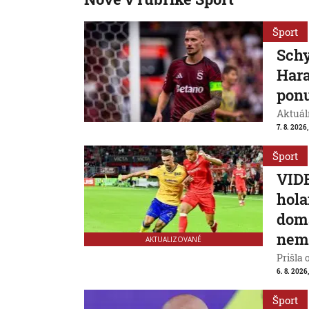
Šport
Schy
Hara
ponu
Aktuál
7. 8. 2026,
Šport
VIDE
hola
domá
nem
AKTUALIZOVANÉ
Prišla 
6. 8. 2026
Šport