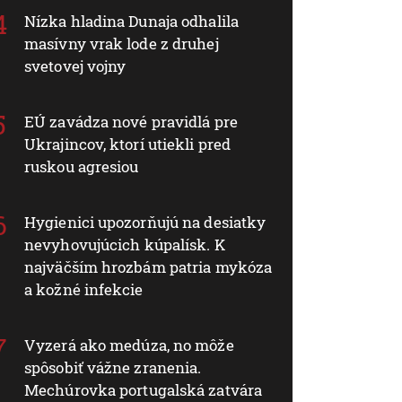
Nízka hladina Dunaja odhalila
masívny vrak lode z druhej
svetovej vojny
EÚ zavádza nové pravidlá pre
Ukrajincov, ktorí utiekli pred
ruskou agresiou
Hygienici upozorňujú na desiatky
nevyhovujúcich kúpalísk. K
najväčším hrozbám patria mykóza
a kožné infekcie
Vyzerá ako medúza, no môže
spôsobiť vážne zranenia.
Mechúrovka portugalská zatvára