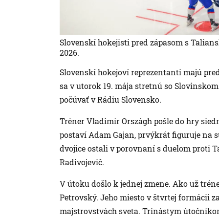
Slovenskí hokejisti pred zápasom s Talia
2026.
Slovenskí hokejoví reprezentanti majú pred
sa v utorok 19. mája stretnú so Slovinsk
počúvať v Rádiu Slovensko.
Tréner Vladimír Országh pošle do hry sied
postaví Adam Gajan, prvýkrát figuruje na
dvojice ostali v porovnaní s duelom proti
Radivojevič.
V útoku došlo k jednej zmene. Ako už tréne
Petrovský. Jeho miesto v štvrtej formácii 
majstrovstvách sveta. Trinástym útočníkom