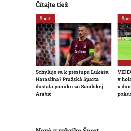
Čítajte tiež
Šport
Špor
Schyľuje sa k prestupu Lukáša
VIDEO
Haraslína? Pražská Sparta
v hol
dostala ponuku zo Saudskej
v dom
Arábie
pokú
Nové v rubrike Šport