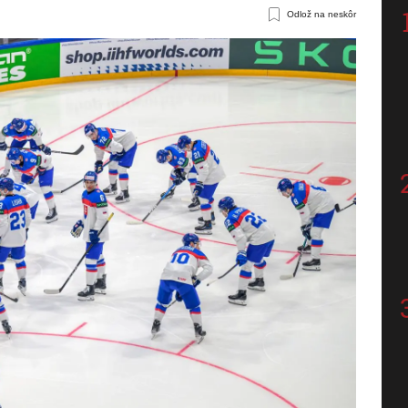
Odlož na neskôr