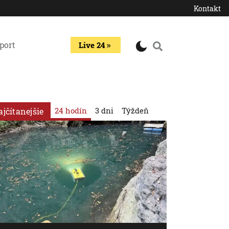
Kontakt
port
Live 24
24 hodín
3 dni
Týždeň
ajčítanejšie