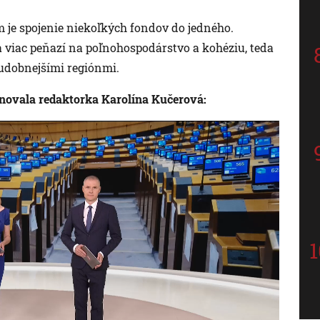
m je spojenie niekoľkých fondov do jedného.
a viac peňazí na poľnohospodárstvo a kohéziu, teda
hudobnejšími regiónmi.
novala redaktorka Karolína Kučerová: