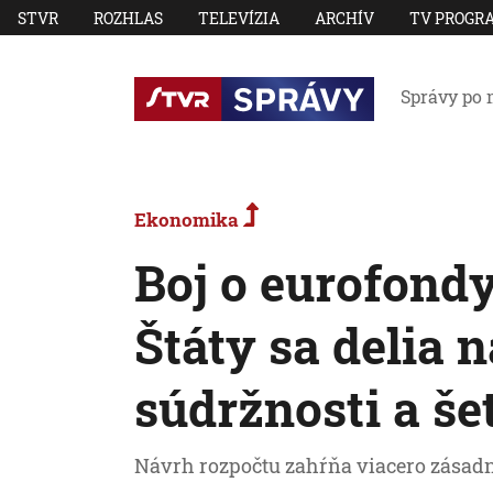
STVR
ROZHLAS
TELEVÍZIA
ARCHÍV
TV PROGR
Správy po 
Ekonomika
Boj o eurofondy
Štáty sa delia n
súdržnosti a š
Návrh rozpočtu zahŕňa viacero zásad