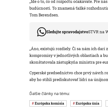
„Ide o to, čo od rozpočtu očakávate. Pre ná
budúcnosti. To znamená ťažké rozhodnutia
Tom Berendsen.
Sledujte spravodajstvo
STVR na 
„Áno, existujú rozdiely. Či sa nám ich dar
kompromisy v jednotlivých oblastiach a bu
skonštatovala zástupkyňa ministra pre eur
Cyperské predsedníctvo chce prvý návrh roz
aby ho stihli prediskutovať lídri na únijno
Ďalšie články na tému:
Európska komisia
Európska únia