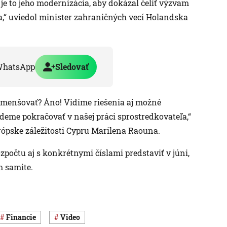
s je to jeho modernizácia, aby dokázal čeliť výzvam
,“ uviedol minister zahraničných vecí Holandska
WhatsApp
Sledovať
í zmenšovať? Áno! Vidíme riešenia aj možné
deme pokračovať v našej práci sprostredkovateľa,“
ópske záležitosti Cypru Marilena Raouna.
počtu aj s konkrétnymi číslami predstaviť v júni,
m samite.
Financie
Video