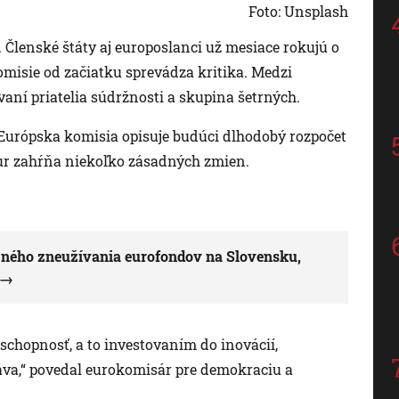
Foto: Unsplash
. Členské štáty aj europoslanci už mesiace rokujú o
isie od začiatku sprevádza kritika. Medzi
vaní priatelia súdržnosti a skupina šetrných.
ak Európska komisia opisuje budúci dlhodobý rozpočet
eur zahŕňa niekoľko zásadných zmien.
žného zneužívania eurofondov na Slovensku,
hopnosť, a to investovaním do inovácií,
ráva,“ povedal eurokomisár pre demokraciu a