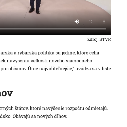
Zdroj: STVR
rska a rybárska politika sú jediné, ktoré čelia
iek navýšeniu veľkosti nového viacročného
pre občanov Únie najviditeľnejšie,“ uvádza sa v liste
hov
trných štátov, ktoré navýšenie rozpočtu odmietajú.
dsko. Obávajú sa nových dlhov.