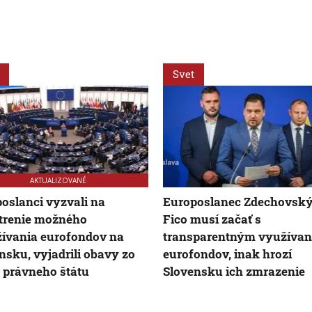
Svet
AKTUALIZOVANÉ
oslanci vyzvali na
Europoslanec Zdechovský:
trenie možného
Fico musí začať s
ívania eurofondov na
transparentným využíva
nsku, vyjadrili obavy zo
eurofondov, inak hrozí
 právneho štátu
Slovensku ich zmrazenie