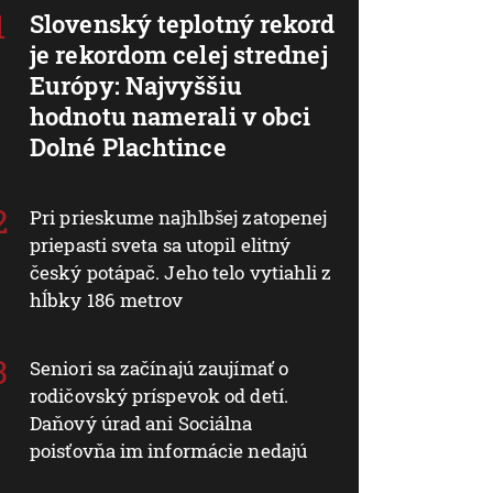
Slovenský teplotný rekord
je rekordom celej strednej
Európy: Najvyššiu
hodnotu namerali v obci
Dolné Plachtince
Pri prieskume najhlbšej zatopenej
priepasti sveta sa utopil elitný
český potápač. Jeho telo vytiahli z
hĺbky 186 metrov
Seniori sa začínajú zaujímať o
rodičovský príspevok od detí.
Daňový úrad ani Sociálna
poisťovňa im informácie nedajú