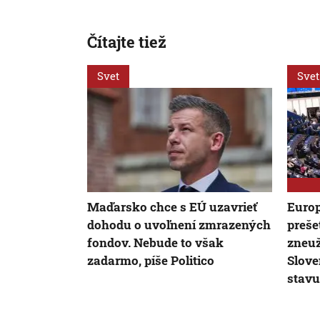
Čítajte tiež
Svet
Svet
Maďarsko chce s EÚ uzavrieť
Europ
dohodu o uvoľnení zmrazených
preše
fondov. Nebude to však
zneuž
zadarmo, píše Politico
Slove
stavu