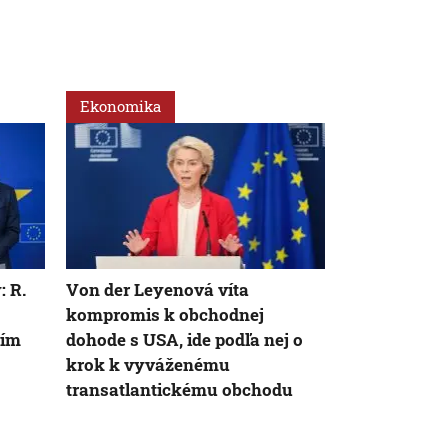
Ekonomika
Ekonomika
 R.
Von der Leyenová víta
Pomôcť poľ
kompromis k obchodnej
období such
ním
dohode s USA, ide podľa nej o
závlahové s
krok k vyváženému
je však ledv
transatlantickému obchodu