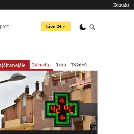
Kontakt
port
Live 24
24 hodín
3 dni
Týždeň
ajčítanejšie