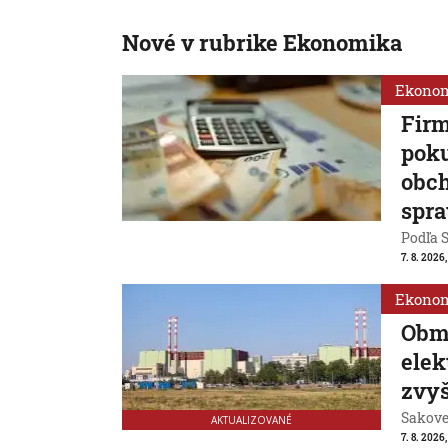
Nové v rubrike Ekonomika
Ekono
Firm
poku
obch
spra
Podľa S
7. 8. 2026
Ekono
Obm
ele
zvyš
Sakovej
AKTUALIZOVANÉ
7. 8. 2026,