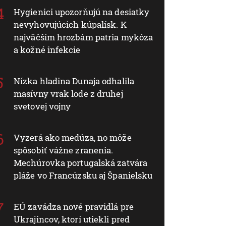
Hygienici upozorňujú na desiatky
nevyhovujúcich kúpalísk. K
najväčším hrozbám patria mykóza
a kožné infekcie
Nízka hladina Dunaja odhalila
masívny vrak lode z druhej
svetovej vojny
Vyzerá ako medúza, no môže
spôsobiť vážne zranenia.
Mechúrovka portugalská zatvára
pláže vo Francúzsku aj Španielsku
EÚ zavádza nové pravidlá pre
Ukrajincov, ktorí utiekli pred