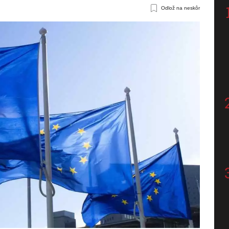
Odlož na neskôr