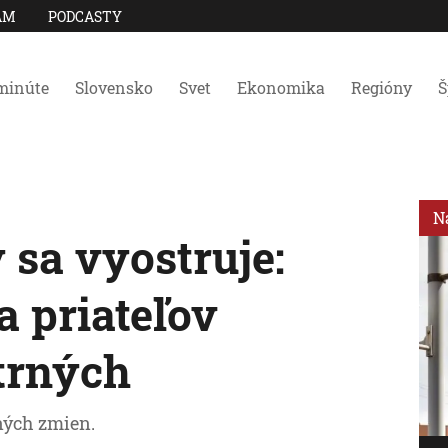
AM
PODCASTY
minúte
Slovensko
Svet
Ekonomika
Regióny
Š
N
 sa vyostruje:
a priateľov
etrných
ných zmien.