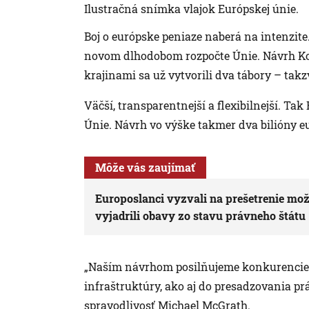
Ilustračná snímka vlajok Európskej únie.
Boj o európske peniaze naberá na intenzite
novom dlhodobom rozpočte Únie. Návrh Kom
krajinami sa už vytvorili dva tábory – takz
Väčší, transparentnejší a flexibilnejší. T
Únie. Návrh vo výške takmer dva bilióny 
Môže vás zaujímať
Europoslanci vyzvali na prešetrenie mo
vyjadrili obavy zo stavu právneho štátu
„Naším návrhom posilňujeme konkurenciesc
infraštruktúry, ako aj do presadzovania p
spravodlivosť Michael McGrath.