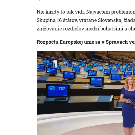
Nie každý to tak vidí. Najväčším problémo
Skupina 16 štátov, vrátane Slovenska, žiad
znižovanie rozdielov medzi bohatšími a c
Rozpočtu Európskej únie sa v
Správach
ve