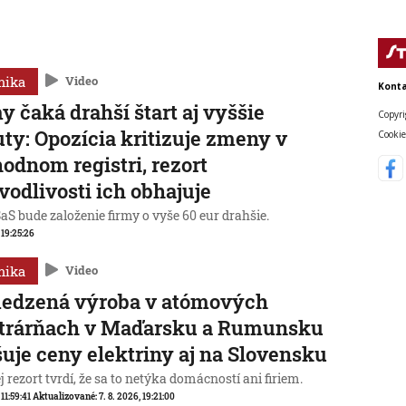
mika
Video
Konta
y čaká drahší štart aj vyššie
Copyri
ty: Opozícia kritizuje zmeny v
Cookie
odnom registri, rezort
vodlivosti ich obhajuje
aS bude založenie firmy o vyše 60 eur drahšie.
, 19:25:26
mika
Video
edzená výroba v atómových
ktrárňach v Maďarsku a Rumunsku
uje ceny elektriny aj na Slovensku
 rezort tvrdí, že sa to netýka domácností ani firiem.
 11:59:41
Aktualizované:
7. 8. 2026, 19:21:00