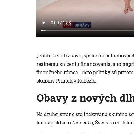
„Politika súdržnosti, spoločná poľnohospodá
reálnemu zníženiu financovania, a to napr
finančného rámca. Tieto politiky sú pritom 
skupiny Priateľov Kohézie.
Obavy z nových dl
Na druhej strane stojí takzvaná skupina še
Ide napríklad o Nemecko, Švédsko či Holan