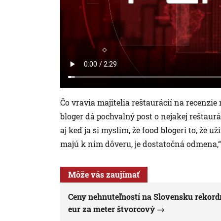
Čo vravia majitelia reštaurácií na recenzie 
bloger dá pochvalný post o nejakej reštaurá
aj keď ja si myslím, že food blogeri to, že už
majú k nim dôveru, je dostatočná odmena,“ 
Môže vás zaujímať
Ceny nehnuteľností na Slovensku rekordne
eur za meter štvorcový