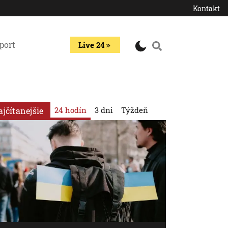
Kontakt
port
Live 24
24 hodín
3 dni
Týždeň
ajčítanejšie