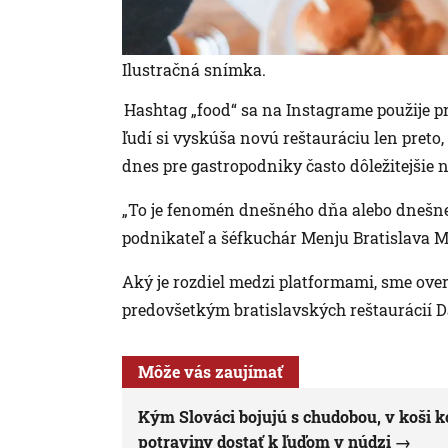
Ilustračná snímka.
Hashtag „food“ sa na Instagrame použije p
ľudí si vyskúša novú reštauráciu len preto, 
dnes pre gastropodniky často dôležitejšie 
„To je fenomén dnešného dňa alebo dnešnej 
podnikateľ a šéfkuchár Menju Bratislava M
Aký je rozdiel medzi platformami, sme over
predovšetkým bratislavských reštaurácií D
Môže vás zaujímať
Kým Slováci bojujú s chudobou, v koši ko
potraviny dostať k ľuďom v núdzi