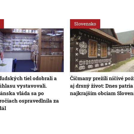
Slovensko
 ľudských tiel odobrali a
Čičmany prežili ničivé pož
úhlasu vystavovali.
aj drsný život: Dnes patria
nska vláda sa po
najkrajším obciam Slove
ročiach ospravedlnila za
dál