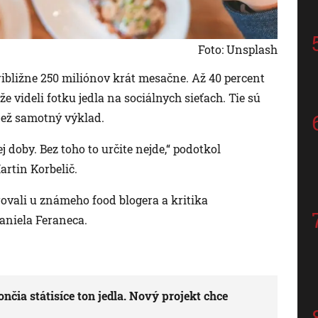
Foto: Unsplash
ribližne 250 miliónov krát mesačne. Až 40 percent
že videli fotku jedla na sociálnych sieťach. Tie sú
než samotný výklad.
doby. Bez toho to určite nejde,“ podotkol
artin Korbelič.
ovali u známeho food blogera a kritika
aniela Feraneca.
nčia státisíce ton jedla. Nový projekt chce