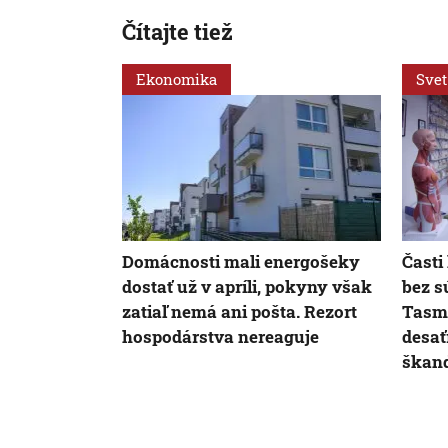
Čítajte tiež
Ekonomika
Svet
Domácnosti mali energošeky
Časti
dostať už v apríli, pokyny však
bez s
zatiaľ nemá ani pošta. Rezort
Tasmá
hospodárstva nereaguje
desať
škan