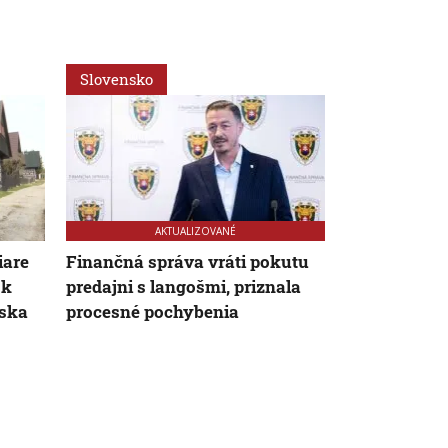
Slovensko
Ekonomika
AKTUALIZOVANÉ
iare
Finančná správa vráti pokutu
So začiatkom
 k
predajni s langošmi, priznala
rozbiehajú a
nska
procesné pochybenia
brigády. Ked
s hľadaním?