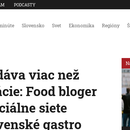
AM
PODCASTY
minúte
Slovensko
Svet
Ekonomika
Regióny
Š
N
dáva viac než
cie: Food bloger
ociálne siete
venské gastro