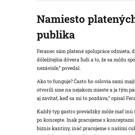
Namiesto platených
publika
Feranec sám platené spolupráce odmieta, do
dôležitejšia dôvera ľudí a to, že sa môžu sp
nezávisle,“ povedal.
Ako to funguje? Často ho oslovia sami majit
otvorili sme na nejakom mieste a ja tým pá
aj zavítať, keď sa mi to pozdáva,“ opísal Fer
Každý typ gastro prevádzky môže mať inú f
po koncepte. Inak pracujeme s konceptami 
biznis kantíny, ináč pracujeme s našimi cu