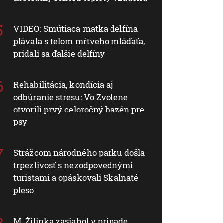
VIDEO: Smútiaca matka delfína
plávala s telom mŕtveho mláďaťa,
pridali sa ďalšie delfíny
Rehabilitácia, kondícia aj
odbúranie stresu: Vo Zvolene
otvorili prvý celoročný bazén pre
psy
Strážcom národného parku došla
trpezlivosť s nezodpovednými
turistami a opáskovali Skalnaté
pleso
M. Žilinka zasiahol v prípade