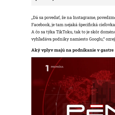
„Dá sa povedať, že na Instagrame, povedzme
Facebook, je tam nejaká špecifická cieľovk
A čo sa týka TikToku, tak to je skôr doméno
vyhľadáva podniky namiesto Googlu,“ ozrej
Aký vplyv majú na podnikanie v gastre so