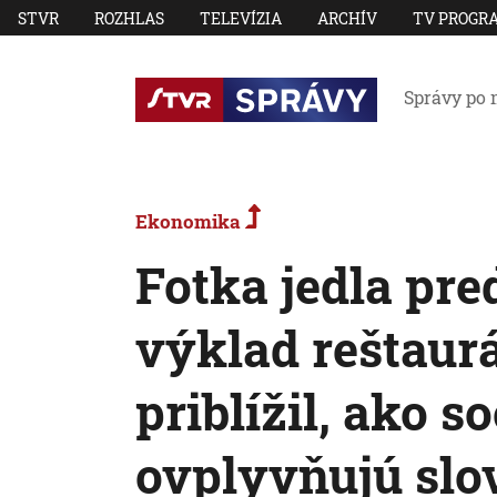
STVR
ROZHLAS
TELEVÍZIA
ARCHÍV
TV PROGR
Správy po 
Ekonomika
Fotka jedla pre
výklad reštaurá
priblížil, ako s
ovplyvňujú slo