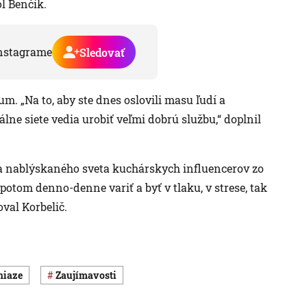
l Benčík.
nstagrame
Sledovať
. „Na to, aby ste dnes oslovili masu ľudí a
iálne siete vedia urobiť veľmi dobrú službu,“ doplnil
ýka nablýskaného sveta kuchárskych influencerov zo
a potom denno-denne variť a byť v tlaku, v strese, tak
oval Korbelič.
eniaze
Zaujímavosti