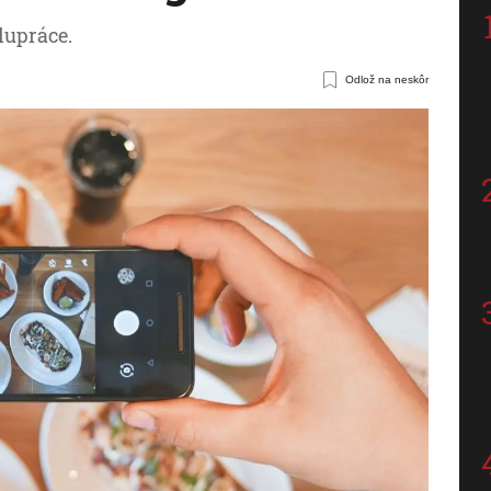
lupráce.
Odlož na neskôr