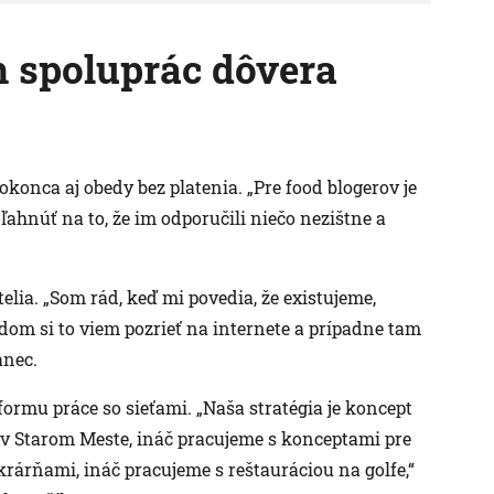
 spoluprác dôvera
konca aj obedy bez platenia. „Pre food blogerov je
oľahnúť na to, že im odporučili niečo nezištne a
elia. „Som rád, keď mi povedia, že existujeme,
dom si to viem pozrieť na internete a prípadne tam
anec.
ormu práce so sieťami. „Naša stratégia je koncept
v Starom Meste, ináč pracujeme s konceptami pre
krárňami, ináč pracujeme s reštauráciou na golfe,“