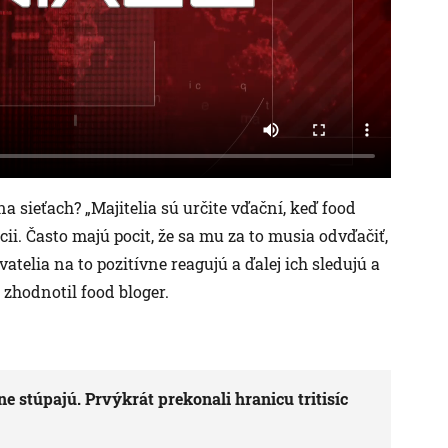
na sieťach? „Majitelia sú určite vďační, keď food
cii. Často majú pocit, že sa mu za to musia odvďačiť,
ívatelia na to pozitívne reagujú a ďalej ich sledujú a
zhodnotil food bloger.
 stúpajú. Prvýkrát prekonali hranicu tritisíc