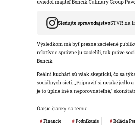
uviedol majiteľ Bencik Culinary Group Pavo
Sledujte spravodajstvo
STVR na I
Výsledkom má byť presne zacielené publikum
relatívne správne ju zacielili, tak práve soc
Benčík.
Reálni kuchári sú však skeptickí, čo sa t
sociálnych sietí. „Pripraviť si nejaké jedlo 
je to úplne iné a neporovnateľné,“ skonštat
Ďalšie články na tému:
Financie
Podnikanie
relácia P