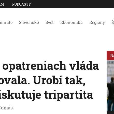
AM
PODCASTY
minúte
Slovensko
Svet
Ekonomika
Regióny
Š
N
 opatreniach vláda
vala. Urobí tak,
skutuje tripartita
 Tomáš.