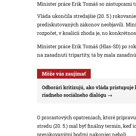
Minister práce Erik Tomáš so zástupcami tr
Vláda ukončila stredajšie (20. 5.) rokovan
prediskutovaných zákonov neobjavili. Minist
rozpočet, v koalícii zhoda je, no konkrétnost
Minister práce Erik Tomáš (Hlas-SD) po rok
na zasadnutí tripartity, tá by mala zasadnúť
Môže vás zaujímať
Odborári kritizujú, ako vláda pristupuj
riadneho sociálneho dialógu
O prorastových opatreniach, ktoré pripravu
stredu (20. 5.) mal byť finálny termín, keď 
prerokovanými bodmi nakoniec neboli.