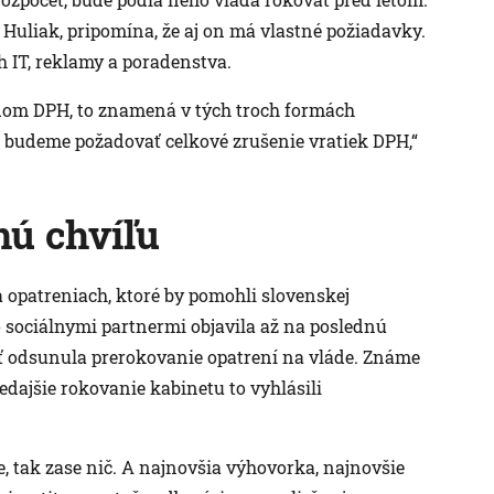
Huliak, pripomína, že aj on má vlastné požiadavky.
h IT, reklamy a poradenstva.
dom DPH, to znamená v tých troch formách
k budeme požadovať celkové zrušenie vratiek DPH,“
nú chvíľu
 opatreniach, ktoré by pomohli slovenskej
o sociálnymi partnermi objavila až na poslednú
äť odsunula prerokovanie opatrení na vláde. Známe
redajšie rokovanie kabinetu to vyhlásili
e, tak zase nič. A najnovšia výhovorka, najnovšie