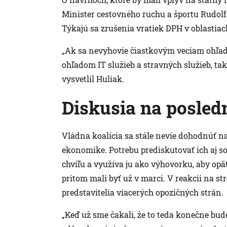
Minister cestovného ruchu a športu Rudolf 
Týkajú sa zrušenia vratiek DPH v oblastiac
„Ak sa nevyhovie čiastkovým veciam ohľa
ohľadom IT služieb a stravných služieb, ta
vysvetlil Huliak.
Diskusia na posled
Vládna koalícia sa stále nevie dohodnúť na
ekonomike. Potrebu prediskutovať ich aj s
chvíľu a využíva ju ako výhovorku, aby op
pritom mali byť už v marci. V reakcii na st
predstavitelia viacerých opozičných strán.
„Keď už sme čakali, že to teda konečne bud