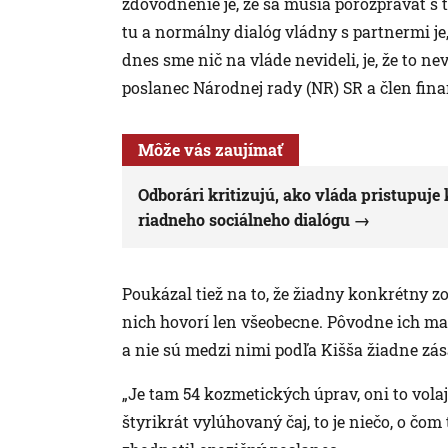
zdôvodnenie je, že sa musia porozprávať s tr
tu a normálny dialóg vládny s partnermi je
dnes sme nič na vláde nevideli, je, že to ne
poslanec Národnej rady (NR) SR a člen fina
Môže vás zaujímať
Odborári kritizujú, ako vláda pristupuj
riadneho sociálneho dialógu
Poukázal tiež na to, že žiadny konkrétny z
nich hovorí len všeobecne. Pôvodne ich mal
a nie sú medzi nimi podľa Kišša žiadne zá
„Je tam 54 kozmetických úprav, oni to volaj
štyrikrát vylúhovaný čaj, to je niečo, o čom