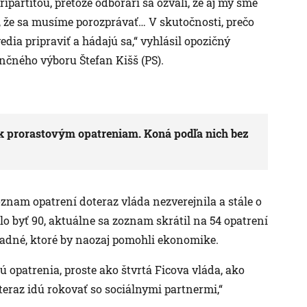
ipartitou, pretože odborári sa ozvali, že aj my sme
, že sa musíme porozprávať… V skutočnosti, prečo
vedia pripraviť a hádajú sa,“ vyhlásil opozičný
nčného výboru Štefan Kišš (PS).
e k prorastovým opatreniam. Koná podľa nich bez
oznam opatrení doteraz vláda nezverejnila a stále o
o byť 90, aktuálne sa zoznam skrátil na 54 opatrení
sadné, ktoré by naozaj pomohli ekonomike.
ú opatrenia, proste ako štvrtá Ficova vláda, ako
 teraz idú rokovať so sociálnymi partnermi,“