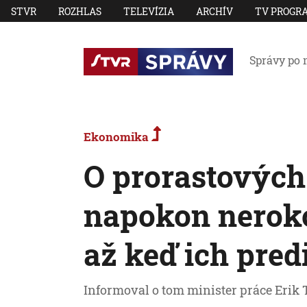
STVR
ROZHLAS
TELEVÍZIA
ARCHÍV
TV PROGR
Správy po 
Ekonomika
O prorastových
napokon neroko
až keď ich predi
Informoval o tom minister práce Erik