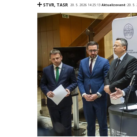
STVR
,
TASR
20. 5. 2026 14:25:13
Aktualizované:
20. 5.