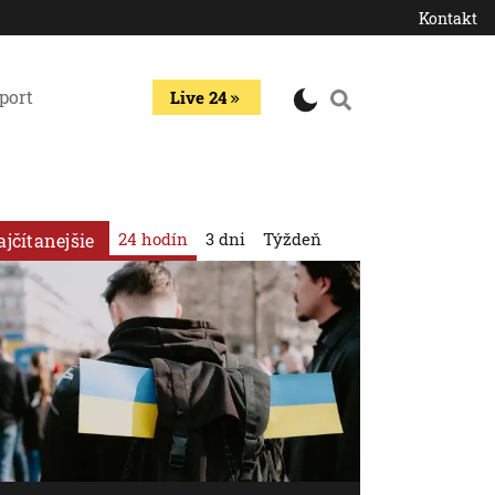
Kontakt
port
Live 24
24 hodín
3 dni
Týždeň
ajčítanejšie