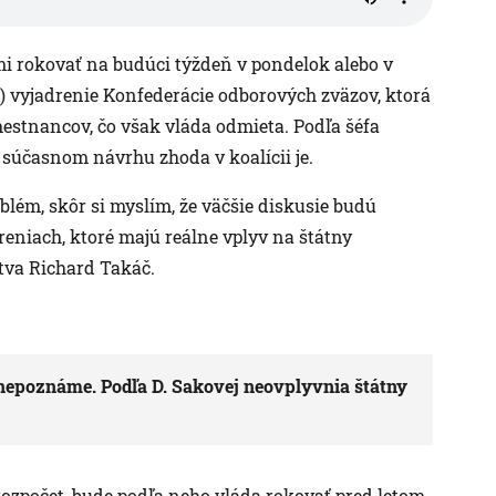
mi rokovať na budúci týždeň v pondelok alebo v
5.) vyjadrenie Konfederácie odborových zväzov, ktorá
stnancov, čo však vláda odmieta. Podľa šéfa
súčasnom návrhu zhoda v koalícii je.
lém, skôr si myslím, že väčšie diskusie budú
reniach, ktoré majú reálne vplyv na štátny
tva Richard Takáč.
 nepoznáme. Podľa D. Sakovej neovplyvnia štátny
rozpočet, bude podľa neho vláda rokovať pred letom.