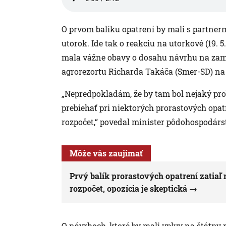
O prvom balíku opatrení by mali s partner
utorok. Ide tak o reakciu na utorkové (19. 
mala vážne obavy o dosahu návrhu na zame
agrorezortu Richarda Takáča (Smer-SD) na 
„Nepredpokladám, že by tam bol nejaký prob
prebiehať pri niektorých prorastových opat
rozpočet,“ povedal minister pôdohospodárs
Môže vás zaujímať
Prvý balík prorastových opatrení zatiaľ
rozpočet, opozícia je skeptická
O návrhoch, ktoré by mali vplyv na štátny 