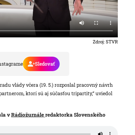
Zdroj: STVR
nstagrame
Sledovať
radu vlády včera (19. 5.) rozposlal pracovný návrh
rtnerom, ktorí sú aj súčasťou tripartity,“ uviedol
sla v
Rádiožurnále
redaktorka Slovenského