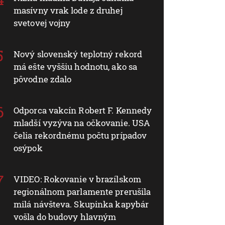
masívny vrak lode z druhej
svetovej vojny
Nový slovenský teplotný rekord
má ešte vyššiu hodnotu, ako sa
pôvodne zdalo
Odporca vakcín Robert F. Kennedy
mladší vyzýva na očkovanie. USA
čelia rekordnému počtu prípadov
osýpok
VIDEO: Rokovanie v brazílskom
regionálnom parlamente prerušila
milá návšteva. Skupinka kapybár
vošla do budovy hlavným