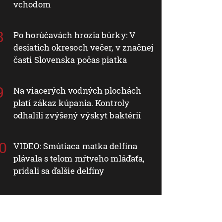
vchodom
Po horúčavách hrozia búrky: V
desiatich okresoch večer, v značnej
časti Slovenska počas piatka
Na viacerých vodných plochách
platí zákaz kúpania. Kontroly
odhalili zvýšený výskyt baktérií
VIDEO: Smútiaca matka delfína
plávala s telom mŕtveho mláďaťa,
pridali sa ďalšie delfíny