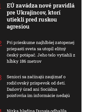
EÚ zavádza nové pravidlá
pre Ukrajincov, ktorí
utiekli pred ruskou
agresiou
Pri prieskume najhlbšej zatopenej
priepasti sveta sa utopil elitný
český potápač. Jeho telo vytiahli z
hĺbky 186 metrov
Seniori sa začínajú zaujímať o
rodičovský príspevok od detí.
Daňový úrad ani Sociálna
poisťovňa im informácie nedajú
Nízka hladina Dunaja odhalila