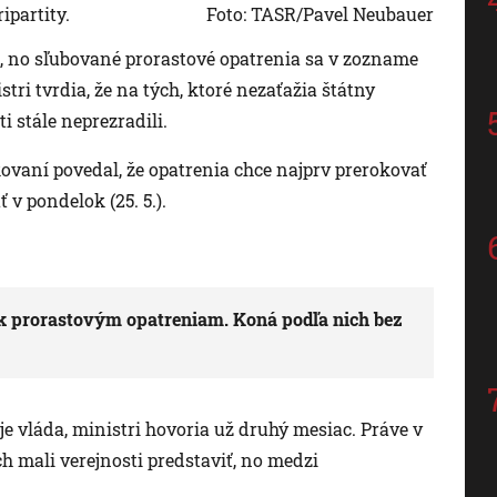
ipartity.
Foto: TASR/Pavel Neubauer
ie, no sľubované prorastové opatrenia sa v zozname
ri tvrdia, že na tých, ktoré nezaťažia štátny
i stále neprezradili.
ovaní povedal, že opatrenia chce najprv prerokovať
 v pondelok (25. 5.).
e k prorastovým opatreniam. Koná podľa nich bez
je vláda, ministri hovoria už druhý mesiac. Práve v
ich mali verejnosti predstaviť, no medzi