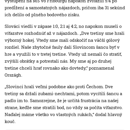
vystúpení na MS vo Fribourgu napokon zvíťazili 5:4 po
predĺžení a samostatných nájazdoch, pričom iba 31 sekúnd
ich delilo od plného bodového zisku.
Slováci viedli v zápase 1:0, 2:1 aj 4:2, no napokon museli o
víťazstve rozhodnúť až v nájazdoch. „Dve tretiny sme hrali
výborný hokej. Vtedy sme mali odskočiť na väčší gólový
rozdiel. Naše zbytočné fauly dali Slovincom šancu byť v
hre a využili to v tretej tretine. Vtedy už nemali čo stratiť,
zvýšili obrátky a potrestali nás. My sme aj po druhej
tretine chceli hrať rovnako ako dovtedy,“ poznamenal
Országh.
„Slovinci hrali veľmi podobne ako proti Čechom. Dve
tretiny sa držali zubami-nechtami, potom vycítili šancu a
padlo im to. Samozrejme, že je určitá frustrácia na našej
strane, keďže sme stratili bod, no vždy sa počíta víťazstvo.
Naďalej máme všetko vo vlastných rukách,“ dodal hlavný
kouč.