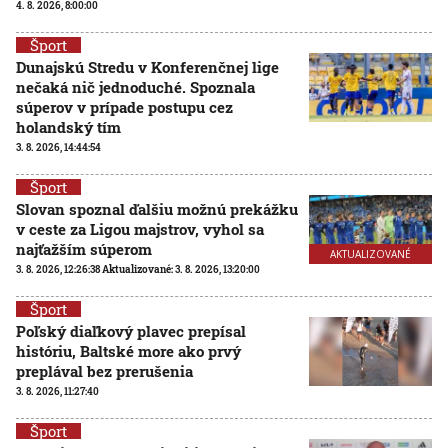
4. 8. 2026, 8:00:00
Šport
Dunajskú Stredu v Konferenčnej lige
nečaká nič jednoduché. Spoznala
súperov v prípade postupu cez
holandský tím
3. 8. 2026, 14:44:54
Šport
Slovan spoznal ďalšiu možnú prekážku
v ceste za Ligou majstrov, vyhol sa
najťažším súperom
AKTUALIZOVANÉ
3. 8. 2026, 12:26:38
Aktualizované:
3. 8. 2026, 13:20:00
Šport
Poľský diaľkový plavec prepísal
históriu, Baltské more ako prvý
preplával bez prerušenia
3. 8. 2026, 11:27:40
Šport