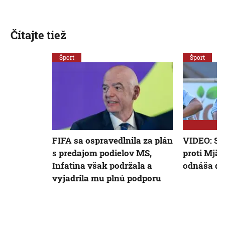
Čítajte tiež
Šport
Šport
FIFA sa ospravedlnila za plán
VIDEO: Slo
s predajom podielov MS,
proti Mjäl
Infatina však podržala a
odnáša dôl
vyjadrila mu plnú podporu