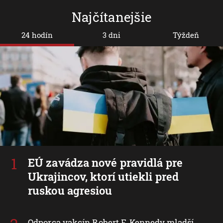
Najčítanejšie
24 hodín
3 dni
Týždeň
EÚ zavádza nové pravidlá pre
Ukrajincov, ktorí utiekli pred
ruskou agresiou
Odporca vakcín Robert F. Kennedy mladší