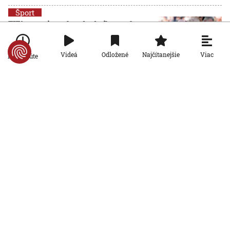
Šport
FIFA reaguje na hrozbu bojkotu od
UEFA: Nikto nepredáva futbal
31. 7. 2026, 10:50:46
Viac
Videá
Odložené
Najčítanejšie
Po minúte
Šport
VIDEO: Žilina nezvládla odvetu v
Katoviciach a v Konferenčnej lige
končí
30. 7. 2026, 20:26:04
Šport
Padlo dlho očakávané rozhodnutie: IIHF
vyriekla verdikt nad Ruskom a
Bieloruskom
30. 7. 2026, 19:48:42
Šport
VIDEO: Dunajská Streda uspela aj v
odvete, po jednoznačnom výsledku
oslavuje postup do tretieho predkola KL
AKTUALIZOVANÉ