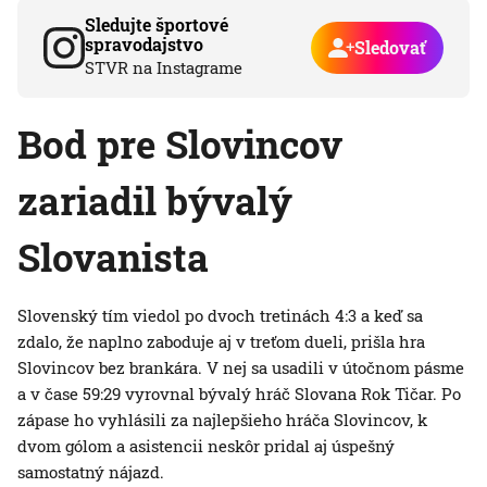
Sledujte športové
spravodajstvo
Sledovať
STVR na Instagrame
Bod pre Slovincov
zariadil bývalý
Slovanista
Slovenský tím viedol po dvoch tretinách 4:3 a keď sa
zdalo, že naplno zaboduje aj v treťom dueli, prišla hra
Slovincov bez brankára. V nej sa usadili v útočnom pásme
a v čase 59:29 vyrovnal bývalý hráč Slovana Rok Tičar. Po
zápase ho vyhlásili za najlepšieho hráča Slovincov, k
dvom gólom a asistencii neskôr pridal aj úspešný
samostatný nájazd.