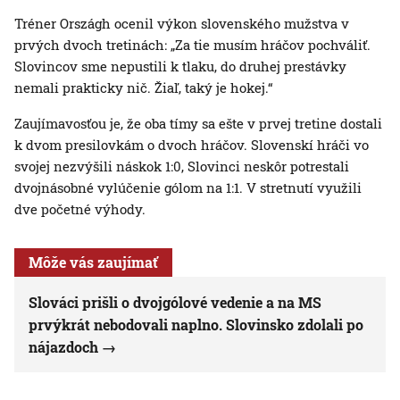
Tréner Országh ocenil výkon slovenského mužstva v
prvých dvoch tretinách: „Za tie musím hráčov pochváliť.
Slovincov sme nepustili k tlaku, do druhej prestávky
nemali prakticky nič. Žiaľ, taký je hokej.“
Zaujímavosťou je, že oba tímy sa ešte v prvej tretine dostali
k dvom presilovkám o dvoch hráčov. Slovenskí hráči vo
svojej nezvýšili náskok 1:0, Slovinci neskôr potrestali
dvojnásobné vylúčenie gólom na 1:1. V stretnutí využili
dve početné výhody.
Môže vás zaujímať
Slováci prišli o dvojgólové vedenie a na MS
prvýkrát nebodovali naplno. Slovinsko zdolali po
nájazdoch