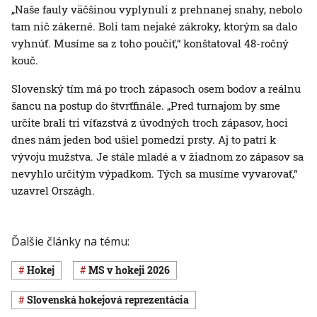
„Naše fauly väčšinou vyplynuli z prehnanej snahy, nebolo
tam nič zákerné. Boli tam nejaké zákroky, ktorým sa dalo
vyhnúť. Musíme sa z toho poučiť,“ konštatoval 48-ročný
kouč.
Slovenský tím má po troch zápasoch osem bodov a reálnu
šancu na postup do štvrťfinále. „Pred turnajom by sme
určite brali tri víťazstvá z úvodných troch zápasov, hoci
dnes nám jeden bod ušiel pomedzi prsty. Aj to patrí k
vývoju mužstva. Je stále mladé a v žiadnom zo zápasov sa
nevyhlo určitým výpadkom. Tých sa musíme vyvarovať,“
uzavrel Országh.
Ďalšie články na tému:
Hokej
MS v hokeji 2026
slovenská hokejová reprezentácia