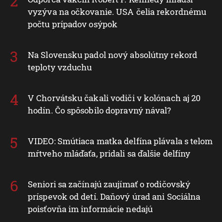
vyzýva na očkovanie. USA čelia rekordnému
počtu prípadov osýpok
Na Slovensku padol nový absolútny rekord
teploty vzduchu
V Chorvátsku čakali vodiči v kolónach aj 20
hodín. Čo spôsobilo dopravný nával?
VIDEO: Smútiaca matka delfína plávala s telom
mŕtveho mláďaťa, pridali sa ďalšie delfíny
Seniori sa začínajú zaujímať o rodičovský
príspevok od detí. Daňový úrad ani Sociálna
poisťovňa im informácie nedajú