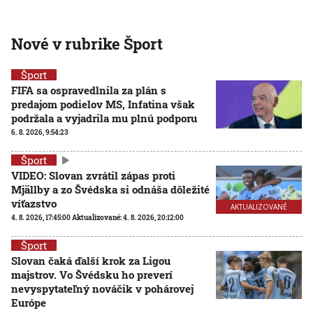
Nové v rubrike Šport
Šport
FIFA sa ospravedlnila za plán s
predajom podielov MS, Infatina však
podržala a vyjadrila mu plnú podporu
6. 8. 2026, 9:54:23
Šport
VIDEO: Slovan zvrátil zápas proti
Mjällby a zo Švédska si odnáša dôležité
víťazstvo
AKTUALIZOVANÉ
4. 8. 2026, 17:45:00
Aktualizované:
4. 8. 2026, 20:12:00
Šport
Slovan čaká ďalší krok za Ligou
majstrov. Vo Švédsku ho preverí
nevyspytateľný nováčik v pohárovej
Európe