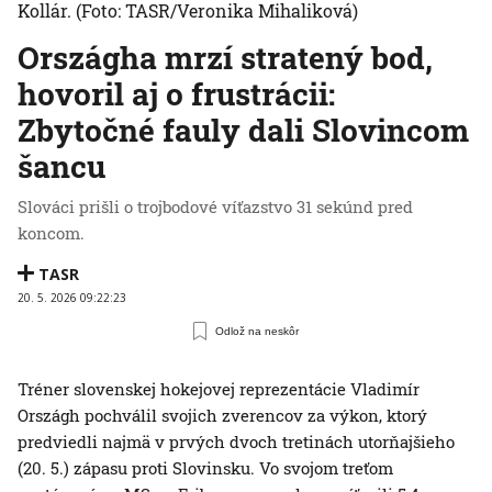
Kollár.
(Foto: TASR/Veronika Mihaliková)
Országha mrzí stratený bod,
hovoril aj o frustrácii:
Zbytočné fauly dali Slovincom
šancu
Slováci prišli o trojbodové víťazstvo 31 sekúnd pred
koncom.
TASR
20. 5. 2026 09:22:23
Odlož na neskôr
Tréner slovenskej hokejovej reprezentácie Vladimír
Országh pochválil svojich zverencov za výkon, ktorý
predviedli najmä v prvých dvoch tretinách utorňajšieho
(20. 5.) zápasu proti Slovinsku. Vo svojom treťom