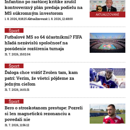
Infantino po rastúcej kritike zrušil
kontroverzný plán predaja podielu na
MS súkromným investorom
AKTUALIZOVANÉ
1. 8. 2026, 8:18:25
Aktualizované:
1. 8. 2026, 12:48:00
Šport
Futbalové MS so 64 účastníkmi? FIFA
hľadá nezávislú spoločnosť na
posúdenie rozšírenia turnaja
31. 7. 2026, 15:02:04
Šport
Ďaloga chce vrátiť Zvolen tam, kam
patrí: Verím, že všetci pôjdeme za
jedným cieľom
31. 7. 2026, 14:01:31
Šport
Bero o stroskotanom prestupe: Pozreli
si len magnetickú rezonanciu a
povedali nie
31. 7. 2026, 11:56:12