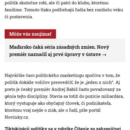
politik skutočne robí, ale či patrí do klubu, ktorému
fandíme. Tomuto tlaku podliehajú ľudia bez rozdielu veku
či postavenia.
Môže vás zaujímať
Maďarsko čaká séria zásadných zmien. Nový
premiér naznačil aj prvé úpravy v ústave
Najväčšie čaro politického marketingu spočíva v tom, že
politik dokáže voličov presvedčiť, že je „jeden z nich“. Aj
preto je český premiér Andrej Babiš často považovaný za
génia tejto disciplíny. Stavia sa totiž do pozície miliardára,
ktorý vystupuje ako obyčajný človek, či podnikateľa,
ktorému vraj nejde o zisk, ale o ľudí, píše portál
Novinky.cz.
Tiktokizácii politiky sa
v rubrike Čítanie zo zahraničnej