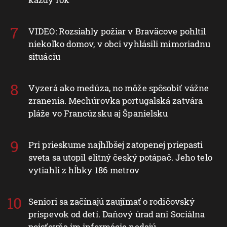
VIDEO: Rozsiahly požiar v Braväcove pohltil
niekoľko domov, v obci vyhlásili mimoriadnu
situáciu
Vyzerá ako medúza, no môže spôsobiť vážne
zranenia. Mechúrovka portugalská zatvára
pláže vo Francúzsku aj Španielsku
Pri prieskume najhlbšej zatopenej priepasti
sveta sa utopil elitný český potápač. Jeho telo
vytiahli z hĺbky 186 metrov
Seniori sa začínajú zaujímať o rodičovský
príspevok od detí. Daňový úrad ani Sociálna
poisťovňa im informácie nedajú