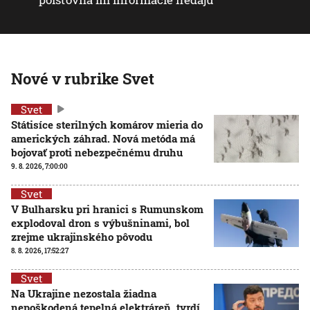
Nové v rubrike Svet
Svet
Státisíce sterilných komárov mieria do
amerických záhrad. Nová metóda má
bojovať proti nebezpečnému druhu
9. 8. 2026, 7:00:00
Svet
V Bulharsku pri hranici s Rumunskom
explodoval dron s výbušninami, bol
zrejme ukrajinského pôvodu
8. 8. 2026, 17:52:27
Svet
Na Ukrajine nezostala žiadna
nepoškodená tepelná elektráreň, tvrdí