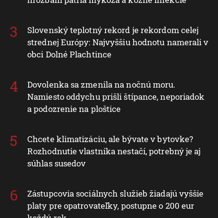
Slovenský teplotný rekord je rekordom celej
strednej Európy: Najvyššiu hodnotu namerali v
obci Dolné Plachtince
Dovolenka sa zmenila na nočnú moru.
Namiesto oddychu prišli štípance, neporiadok
a podozrenie na ploštice
Chcete klimatizáciu, ale bývate v bytovke?
Rozhodnutie vlastníka nestačí, potrebný je aj
súhlas susedov
Zástupcovia sociálnych služieb žiadajú vyššie
platy pre opatrovateľky, postupne o 200 eur
každý rok