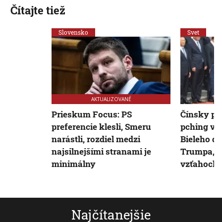
Čítajte tiež
Slovensko
Svet
AKTUALIZOVANÉ
Prieskum Focus: PS
Čínsky pre
preferencie klesli, Smeru
pching v P
narástli, rozdiel medzi
Bieleho d
najsilnejšími stranami je
Trumpa, ho
minimálny
vzťahoch 
Najčítanejšie