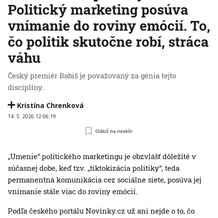
Politický marketing posúva
vnímanie do roviny emócií. To,
čo politik skutočne robí, stráca
váhu
Český premiér Babiš je považovaný za génia tejto
disciplíny.
Kristína Chrenková
14. 5. 2026 12:06:19
Odlož na neskôr
„Umenie“ politického marketingu je obzvlášť dôležité v
súčasnej dobe, keď tzv. „tiktokizácia politiky“, teda
permanentná komunikácia cez sociálne siete, posúva jej
vnímanie stále viac do roviny emócií.
Podľa českého portálu Novinky.cz už ani nejde o to, čo