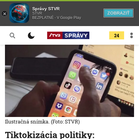
Správy STVR
ZOBRAZIŤ
STVR
BEZPLATNÉ - V Google Play
24
Ilustračná snímka.
(Foto: STVR)
Tiktokizácia politiky: