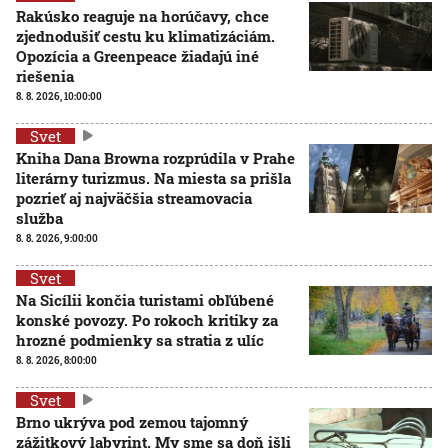
Rakúsko reaguje na horúčavy, chce
zjednodušiť cestu ku klimatizáciám.
Opozícia a Greenpeace žiadajú iné
riešenia
8. 8. 2026, 10:00:00
Svet
Kniha Dana Browna rozprúdila v Prahe
literárny turizmus. Na miesta sa prišla
pozrieť aj najväčšia streamovacia
služba
8. 8. 2026, 9:00:00
Svet
Na Sicílii končia turistami obľúbené
konské povozy. Po rokoch kritiky za
hrozné podmienky sa stratia z ulíc
8. 8. 2026, 8:00:00
Svet
Brno ukrýva pod zemou tajomný
zážitkový labyrint. My sme sa doň išli