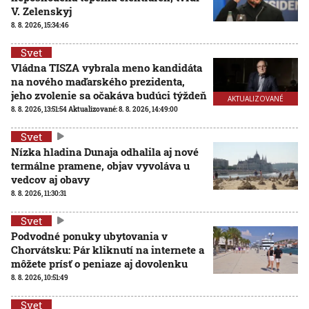
V. Zelenskyj
8. 8. 2026, 15:34:46
Svet
Vládna TISZA vybrala meno kandidáta
na nového maďarského prezidenta,
jeho zvolenie sa očakáva budúci týždeň
AKTUALIZOVANÉ
8. 8. 2026, 13:51:54
Aktualizované:
8. 8. 2026, 14:49:00
Svet
Nízka hladina Dunaja odhalila aj nové
termálne pramene, objav vyvoláva u
vedcov aj obavy
8. 8. 2026, 11:30:31
Svet
Podvodné ponuky ubytovania v
Chorvátsku: Pár kliknutí na internete a
môžete prísť o peniaze aj dovolenku
8. 8. 2026, 10:51:49
Svet