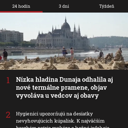
24 hodín
3 dni
Týždeň
Nízka hladina Dunaja odhalila aj
nové termálne pramene, objav
vyvoláva u vedcov aj obavy
Hygienici upozorňujú na desiatky
nevyhovujúcich kúpalísk. K najväčším
hrozbám patria mykóza a kožné infekcie