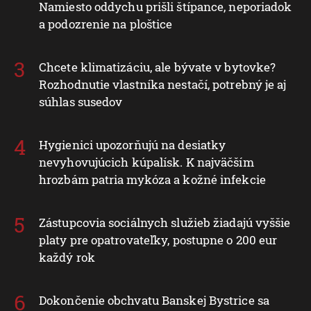
Namiesto oddychu prišli štípance, neporiadok
a podozrenie na ploštice
Chcete klimatizáciu, ale bývate v bytovke?
Rozhodnutie vlastníka nestačí, potrebný je aj
súhlas susedov
Hygienici upozorňujú na desiatky
nevyhovujúcich kúpalísk. K najväčším
hrozbám patria mykóza a kožné infekcie
Zástupcovia sociálnych služieb žiadajú vyššie
platy pre opatrovateľky, postupne o 200 eur
každý rok
Dokončenie obchvatu Banskej Bystrice sa