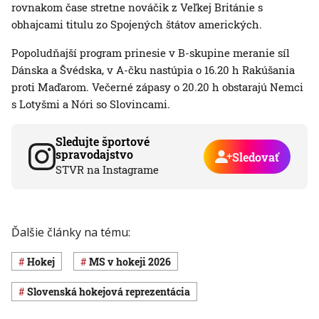
rovnakom čase stretne nováčik z Veľkej Británie s
obhajcami titulu zo Spojených štátov amerických.
Popoludňajší program prinesie v B-skupine meranie síl
Dánska a Švédska, v A-čku nastúpia o 16.20 h Rakúšania
proti Maďarom. Večerné zápasy o 20.20 h obstarajú Nemci
s Lotyšmi a Nóri so Slovincami.
Sledujte športové
spravodajstvo
Sledovať
STVR na Instagrame
Ďalšie články na tému:
Hokej
MS v hokeji 2026
slovenská hokejová reprezentácia