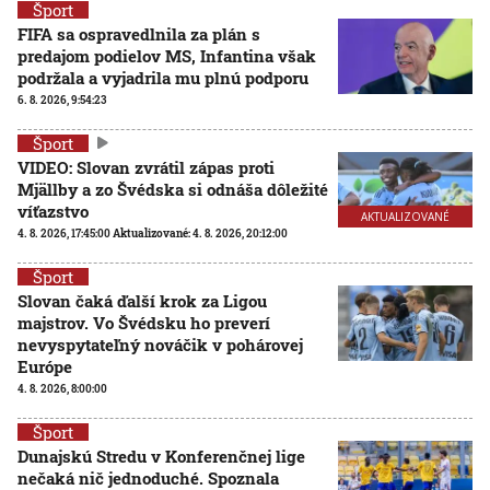
Šport
FIFA sa ospravedlnila za plán s
predajom podielov MS, Infantina však
podržala a vyjadrila mu plnú podporu
6. 8. 2026, 9:54:23
Šport
VIDEO: Slovan zvrátil zápas proti
Mjällby a zo Švédska si odnáša dôležité
víťazstvo
AKTUALIZOVANÉ
4. 8. 2026, 17:45:00
Aktualizované:
4. 8. 2026, 20:12:00
Šport
Slovan čaká ďalší krok za Ligou
majstrov. Vo Švédsku ho preverí
nevyspytateľný nováčik v pohárovej
Európe
4. 8. 2026, 8:00:00
Šport
Dunajskú Stredu v Konferenčnej lige
nečaká nič jednoduché. Spoznala