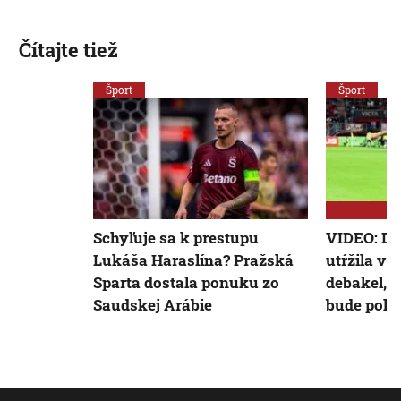
Čítajte tiež
Šport
Šport
Schyľuje sa k prestupu
VIDEO: Du
Lukáša Haraslína? Pražská
utŕžila v
Sparta dostala ponuku zo
debakel, 
Saudskej Arábie
bude pokú