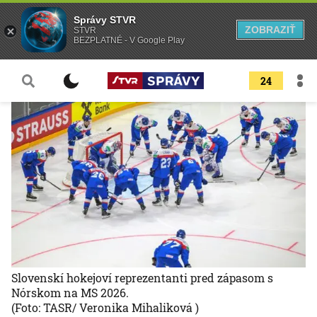
Správy STVR
ZOBRAZIŤ
STVR
BEZPLATNÉ - V Google Play
24
Slovenskí hokejoví reprezentanti pred zápasom s
Nórskom na MS 2026.
(Foto: TASR/ Veronika Mihaliková )