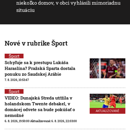
niekoľko domov, v obci vyhlásili mimoriadnu
situáciu
Nové v rubrike Šport
Šport
Schyľuje sa k prestupu Lukáša
Haraslína? Pražská Sparta dostala
ponuku zo Saudskej Arábie
7. 8. 2026, 10:53:47
Šport
VIDEO: Dunajská Streda utŕžila v
holandskom Twente debakel, v
domácej odvete sa bude pokúšať o
AKTUALIZOVANÉ
nemožné
6. 8. 2026, 19:50:00
Aktualizované:
6. 8. 2026, 22:03:00