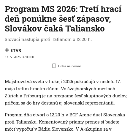
Program MS 2026: Tretí hrací
deň ponúkne šesť zápasov,
Slovákov čaká Taliansko
Slováci nastúpia proti Talianom o 12.20 h.
STVR
17. 5. 2026 06:00:00
Odlož na neskôr
Majstrovstvá sveta v hokeji 2026 pokračujú v nedeľu 17.
mája tretím hracím dňom. Vo švajčiarskych mestách
Zürich a Fribourg je na programe šesť skupinových duelov,
pričom sa do hry dostanú aj slovenskí reprezentanti.
Program dňa otvorí o 12.20 h v BCF Arene duel Slovenska
proti Taliansku. Komentovaný priamy prenos si budete
môcť vypočuť v Rádiu Slovensko. V A-skupine sa v