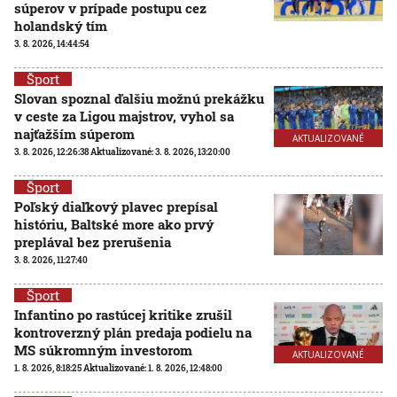
súperov v prípade postupu cez
holandský tím
3. 8. 2026, 14:44:54
Šport
Slovan spoznal ďalšiu možnú prekážku
v ceste za Ligou majstrov, vyhol sa
najťažším súperom
AKTUALIZOVANÉ
3. 8. 2026, 12:26:38
Aktualizované:
3. 8. 2026, 13:20:00
Šport
Poľský diaľkový plavec prepísal
históriu, Baltské more ako prvý
preplával bez prerušenia
3. 8. 2026, 11:27:40
Šport
Infantino po rastúcej kritike zrušil
kontroverzný plán predaja podielu na
MS súkromným investorom
AKTUALIZOVANÉ
1. 8. 2026, 8:18:25
Aktualizované:
1. 8. 2026, 12:48:00