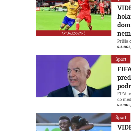
VIDE
hola
domá
nem
AKTUALIZOVANÉ
Prišla 
6. 8. 2026
Šport
FIFA
pred
podr
FIFA uz
do médi
6. 8. 2026
Šport
VIDE