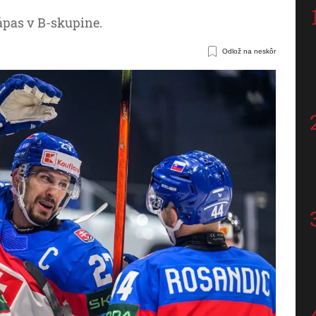
ápas v B-skupine.
Odlož na neskôr