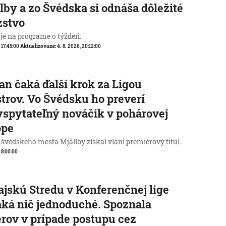
lby a zo Švédska si odnáša dôležité
zstvo
 je na programe o týždeň.
, 17:45:00
Aktualizované:
4. 8. 2026, 20:12:00
an čaká ďalší krok za Ligou
trov. Vo Švédsku ho preverí
spytateľný nováčik v pohárovej
ópe
 švédskeho mesta Mjällby získal vlani premiérový titul.
, 8:00:00
jskú Stredu v Konferenčnej lige
ká nič jednoduché. Spoznala
rov v prípade postupu cez