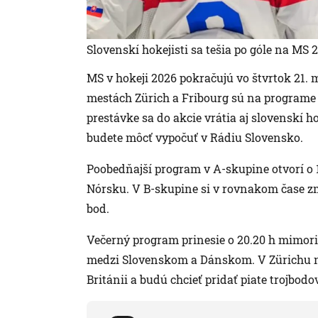
Slovenskí hokejisti sa tešia po góle na MS 
MS v hokeji 2026 pokračujú vo štvrtok 21
mestách Zürich a Fribourg sú na programe 
prestávke sa do akcie vrátia aj slovenskí 
budete môcť vypočuť v Rádiu Slovensko.
Poobedňajší program v A-skupine otvorí o 
Nórsku. V B-skupine si v rovnakom čase zmer
bod.
Večerný program prinesie o 20.20 h mimori
medzi Slovenskom a Dánskom. V Zürichu nas
Británii a budú chcieť pridať piate trojbodo