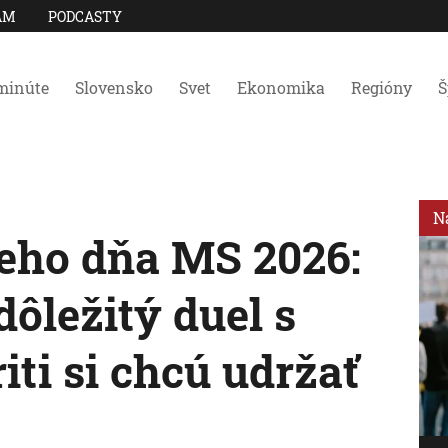
AM
PODCASTY
minúte
Slovensko
Svet
Ekonomika
Regióny
Š
N
eho dňa MS 2026:
ôležitý duel s
ti si chcú udržať