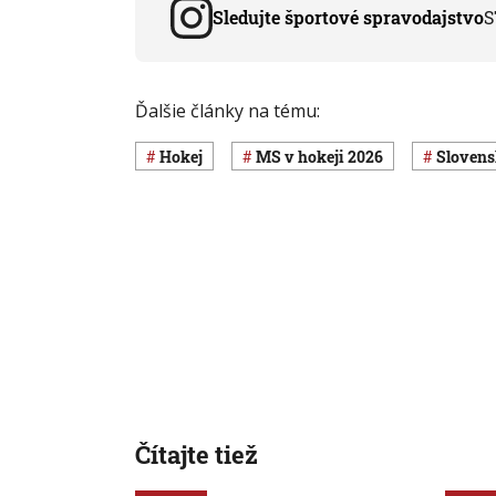
Sledujte športové spravodajstvo
S
Ďalšie články na tému:
Hokej
MS v hokeji 2026
sloven
Čítajte tiež