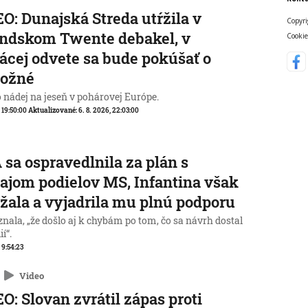
O: Dunajská Streda utŕžila v
Copyri
ndskom Twente debakel, v
Cookie
cej odvete sa bude pokúšať o
ožné
o nádej na jeseň v pohárovej Európe.
, 19:50:00
Aktualizované:
6. 8. 2026, 22:03:00
 sa ospravedlnila za plán s
ajom podielov MS, Infantina však
žala a vyjadrila mu plnú podporu
nala, „že došlo aj k chybám po tom, čo sa návrh dostal
í“.
, 9:54:23
Video
O: Slovan zvrátil zápas proti