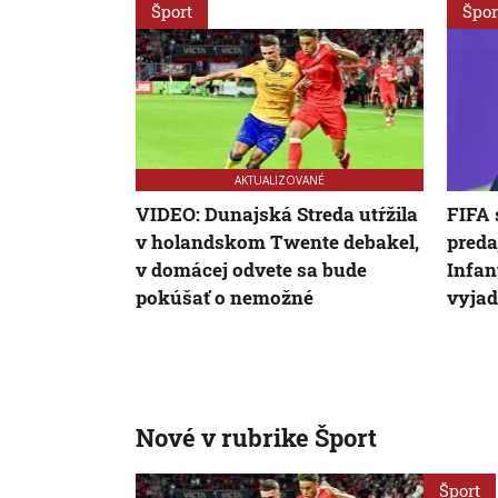
Šport
Špor
AKTUALIZOVANÉ
VIDEO: Dunajská Streda utŕžila
FIFA 
v holandskom Twente debakel,
preda
v domácej odvete sa bude
Infan
pokúšať o nemožné
vyjad
Nové v rubrike Šport
Šport