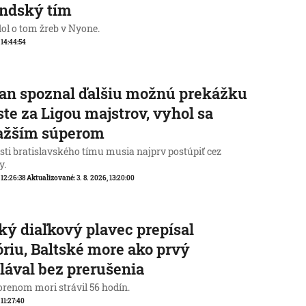
andský tím
ol o tom žreb v Nyone.
, 14:44:54
an spoznal ďalšiu možnú prekážku
ste za Ligou majstrov, vyhol sa
ťažším súperom
sti bratislavského tímu musia najprv postúpiť cez
y.
 12:26:38
Aktualizované:
3. 8. 2026, 13:20:00
ký diaľkový plavec prepísal
óriu, Baltské more ako prvý
lával bez prerušenia
orenom mori strávil 56 hodín.
 11:27:40