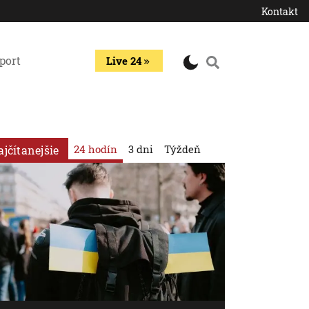
Kontakt
port
Live 24
24 hodín
3 dni
Týždeň
ajčítanejšie