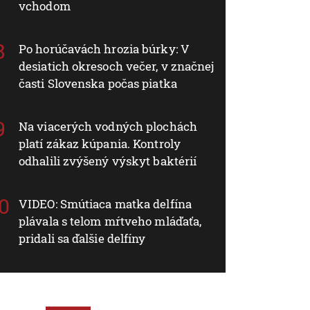
vchodom
Po horúčavách hrozia búrky: V
desiatich okresoch večer, v značnej
časti Slovenska počas piatka
Na viacerých vodných plochách
platí zákaz kúpania. Kontroly
odhalili zvýšený výskyt baktérií
VIDEO: Smútiaca matka delfína
plávala s telom mŕtveho mláďaťa,
pridali sa ďalšie delfíny