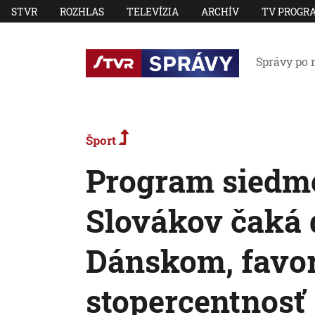
STVR
ROZHLAS
TELEVÍZIA
ARCHÍV
TV PROGR
Správy po 
Šport
Program siedm
Slovákov čaká d
Dánskom, favori
stopercentnosť