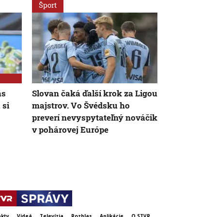
Šport
Šport
as
Slovan čaká ďalší krok za Ligou
Dunajskú St
 si
majstrov. Vo Švédsku ho
Konferenčnej
preverí nevyspytateľný nováčik
jednoduché.
v pohárovej Európe
v prípade po
holandský t
kty
Videá
Televízia
Rozhlas
Aplikácie
O STVR