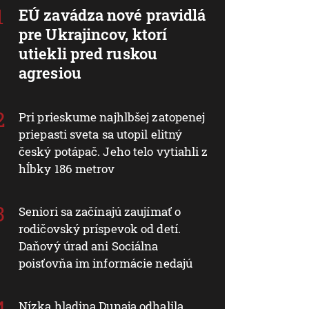
EÚ zavádza nové pravidlá
pre Ukrajincov, ktorí
utiekli pred ruskou
agresiou
Pri prieskume najhlbšej zatopenej
priepasti sveta sa utopil elitný
český potápač. Jeho telo vytiahli z
hĺbky 186 metrov
Seniori sa začínajú zaujímať o
rodičovský príspevok od detí.
Daňový úrad ani Sociálna
poisťovňa im informácie nedajú
Nízka hladina Dunaja odhalila