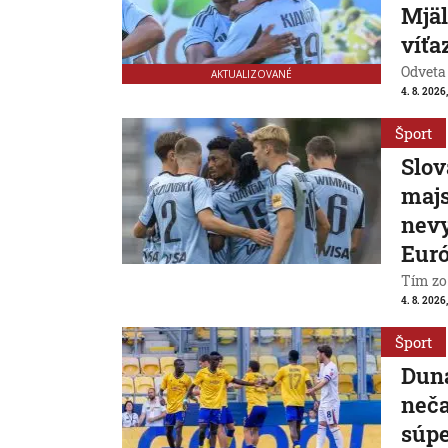
Mjäl
víťa
Odveta
AKTUALIZOVANÉ
4. 8. 2026
Šport
Slov
majs
nevy
Eur
Tím zo
4. 8. 2026
Šport
Duna
neča
súpe