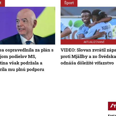
t
Šport
AKTUALIZOVANÉ
sa ospravedlnila za plán s
VIDEO: Slovan zvrátil záp
jom podielov MS,
proti Mjällby a zo Švédska
tina však podržala a
odnáša dôležité víťazstvo
rila mu plnú podporu
Konta