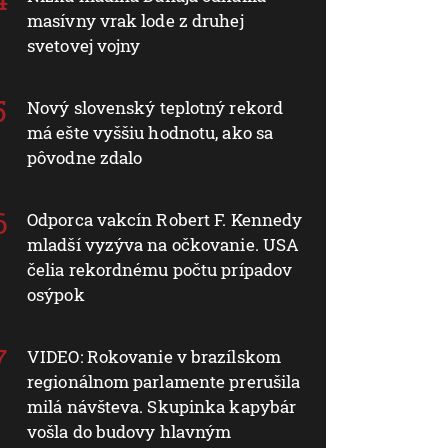
masívny vrak lode z druhej
svetovej vojny
Nový slovenský teplotný rekord
má ešte vyššiu hodnotu, ako sa
pôvodne zdalo
Odporca vakcín Robert F. Kennedy
mladší vyzýva na očkovanie. USA
čelia rekordnému počtu prípadov
osýpok
VIDEO: Rokovanie v brazílskom
regionálnom parlamente prerušila
milá návšteva. Skupinka kapybár
vošla do budovy hlavným