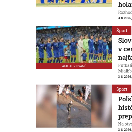
hol
Rozhod
3. 8. 2026
Šport
Slov
v ce
naj
Futbali
AKTUALIZOVANÉ
Mjälbb
3. 8. 2026,
Šport
Poľs
hist
prep
Na otv
3. 8. 2026,