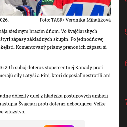
2026.
Foto: TASR/ Veronika Mihaliková
. mája siedmym hracím dňom. Vo švajčiarskych
štyri zápasy základných skupín. Po jednodňovej
hokejisti. Komentovaný priamy prenos ich zápasu si
16.20 h súboj doteraz stopercentnej Kanady proti
ajú sily Lotyši a Fíni, ktorí doposiaľ nestratili ani
adne dôležitý duel z hľadiska postupových ambícií
túpia Švajčiari proti doteraz nebodujúcej Veľkej
vé víťazstvo.