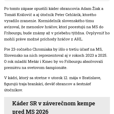
Po tomto zápase opustili káder obrancovia Adam Žiak a
Tomáš Královič a aj útočník Peter Cehlárik, ktorého
vyradilo zranenie. Kormidelník slovenského tímu
avizoval, že menoslov hráčov, ktorí pocestujú na MS do
Fribourgu, bude známy až v priebehu týždna. Ovplyvniť ho
mohli práve možné príchody hráčov z AHL.
Pre 23-ročného Chromiaka by išlo o tretiu účasť na MS,
Slovensko na nich reprezentoval aj v rokoch 2023 a 2025.
O rok mladší Mešár i Kmec by vo Fribourgu absolvovali
premiéru na svetovom šampionáte.
V kádri, ktorý sa stretne v utorok 12. mája v Bratislave,
figurujú traja brankári, deväť obrancov a šestnásť
útočníkov.
Káder SR v záverečnom kempe
pred MS 2026