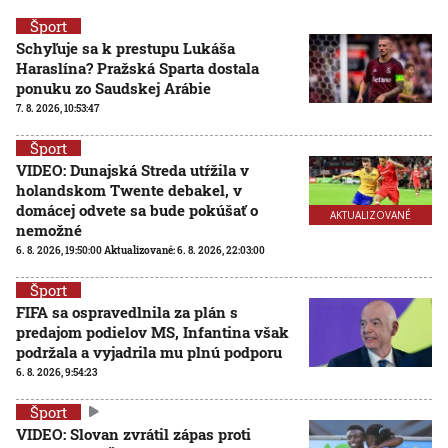
Šport
Schyľuje sa k prestupu Lukáša
Haraslína? Pražská Sparta dostala
ponuku zo Saudskej Arábie
7. 8. 2026, 10:53:47
Šport
VIDEO: Dunajská Streda utŕžila v
holandskom Twente debakel, v
domácej odvete sa bude pokúšať o
AKTUALIZOVANÉ
nemožné
6. 8. 2026, 19:50:00
Aktualizované:
6. 8. 2026, 22:03:00
Šport
FIFA sa ospravedlnila za plán s
predajom podielov MS, Infantina však
podržala a vyjadrila mu plnú podporu
6. 8. 2026, 9:54:23
Šport
VIDEO: Slovan zvrátil zápas proti