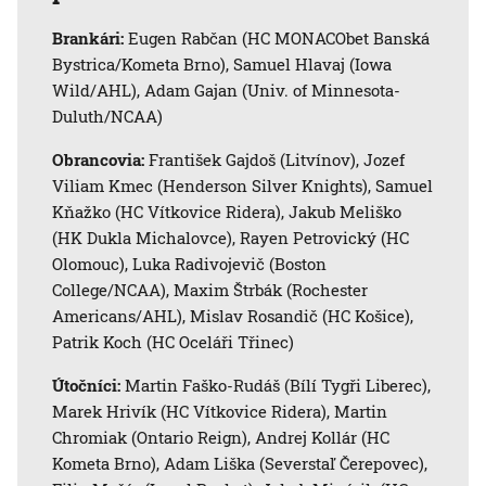
Brankári:
Eugen Rabčan (HC MONACObet Banská
Bystrica/Kometa Brno), Samuel Hlavaj (Iowa
Wild/AHL), Adam Gajan (Univ. of Minnesota-
Duluth/NCAA)
Obrancovia:
František Gajdoš (Litvínov), Jozef
Viliam Kmec (Henderson Silver Knights), Samuel
Kňažko (HC Vítkovice Ridera), Jakub Meliško
(HK Dukla Michalovce), Rayen Petrovický (HC
Olomouc), Luka Radivojevič (Boston
College/NCAA), Maxim Štrbák (Rochester
Americans/AHL), Mislav Rosandič (HC Košice),
Patrik Koch (HC Oceláři Třinec)
Útočníci:
Martin Faško-Rudáš (Bílí Tygři Liberec),
Marek Hrivík (HC Vítkovice Ridera), Martin
Chromiak (Ontario Reign), Andrej Kollár (HC
Kometa Brno), Adam Liška (Severstaľ Čerepovec),