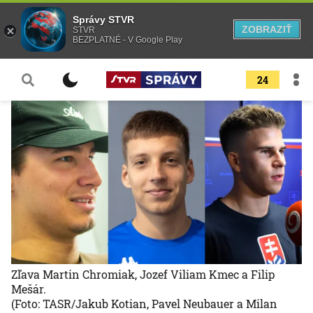
Správy STVR
ZOBRAZIŤ
STVR
BEZPLATNÉ - V Google Play
24
Zľava Martin Chromiak, Jozef Viliam Kmec a Filip
Mešár.
(Foto: TASR/Jakub Kotian, Pavel Neubauer a Milan