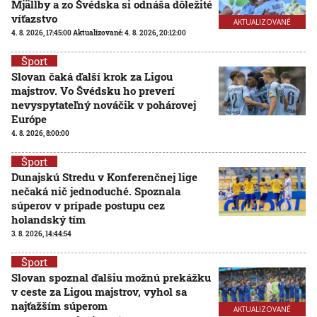
Mjällby a zo Švédska si odnáša dôležité
víťazstvo
AKTUALIZOVANÉ
4. 8. 2026, 17:45:00
Aktualizované:
4. 8. 2026, 20:12:00
Šport
Slovan čaká ďalší krok za Ligou
majstrov. Vo Švédsku ho preverí
nevyspytateľný nováčik v pohárovej
Európe
4. 8. 2026, 8:00:00
Šport
Dunajskú Stredu v Konferenčnej lige
nečaká nič jednoduché. Spoznala
súperov v prípade postupu cez
holandský tím
3. 8. 2026, 14:44:54
Šport
Slovan spoznal ďalšiu možnú prekážku
v ceste za Ligou majstrov, vyhol sa
najťažším súperom
AKTUALIZOVANÉ