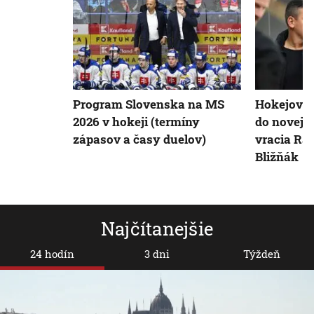
Program Slovenska na MS
Hokejový 
2026 v hokeji (termíny
do novej e
zápasov a časy duelov)
vracia Rad
Bližňák
Najčítanejšie
24 hodín
3 dni
Týždeň