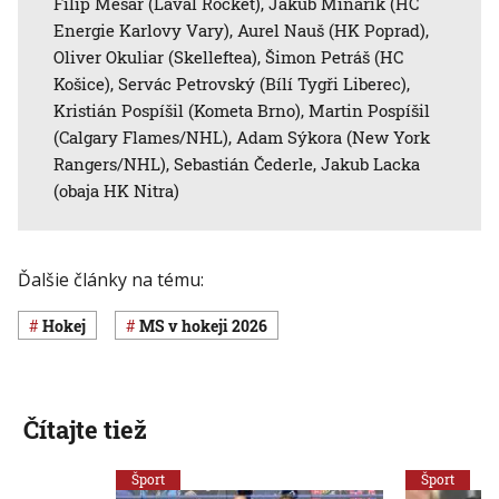
Filip Mešár (Laval Rocket), Jakub Minárik (HC
Energie Karlovy Vary), Aurel Nauš (HK Poprad),
Oliver Okuliar (Skelleftea), Šimon Petráš (HC
Košice), Servác Petrovský (Bílí Tygři Liberec),
Kristián Pospíšil (Kometa Brno), Martin Pospíšil
(Calgary Flames/NHL), Adam Sýkora (New York
Rangers/NHL), Sebastián Čederle, Jakub Lacka
(obaja HK Nitra)
Ďalšie články na tému:
Hokej
MS v hokeji 2026
Čítajte tiež
Šport
Šport