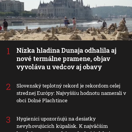
Nízka hladina Dunaja odhalila aj
nové termálne pramene, objav
vyvoláva u vedcov aj obavy
Slovenský teplotný rekord je rekordom celej
strednej Európy: Najvyššiu hodnotu namerali v
obci Dolné Plachtince
Hygienici upozorňujú na desiatky
nevyhovujúcich kúpalísk. K najväčším