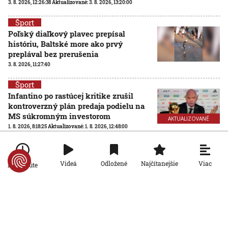
3. 8. 2026, 12:26:38
Aktualizované:
3. 8. 2026, 13:20:00
Šport
Poľský diaľkový plavec prepísal
históriu, Baltské more ako prvý
preplával bez prerušenia
3. 8. 2026, 11:27:40
Šport
Infantino po rastúcej kritike zrušil
kontroverzný plán predaja podielu na
MS súkromným investorom
AKTUALIZOVANÉ
1. 8. 2026, 8:18:25
Aktualizované:
1. 8. 2026, 12:48:00
Šport
Futbalové MS so 64 účastníkmi? FIFA
Viac
Videá
Odložené
Najčítanejšie
Po minúte
hľadá nezávislú spoločnosť na
posúdenie rozšírenia turnaja
31. 7. 2026, 15:02:04
Šport
Ďaloga chce vrátiť Zvolen tam, kam