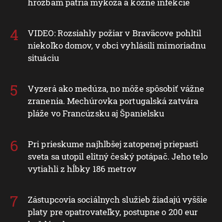
hrozbám patria mykóza a kožné infekcie
VIDEO: Rozsiahly požiar v Braväcove pohltil
niekoľko domov, v obci vyhlásili mimoriadnu
situáciu
Vyzerá ako medúza, no môže spôsobiť vážne
zranenia. Mechúrovka portugalská zatvára
pláže vo Francúzsku aj Španielsku
Pri prieskume najhlbšej zatopenej priepasti
sveta sa utopil elitný český potápač. Jeho telo
vytiahli z hĺbky 186 metrov
Zástupcovia sociálnych služieb žiadajú vyššie
platy pre opatrovateľky, postupne o 200 eur