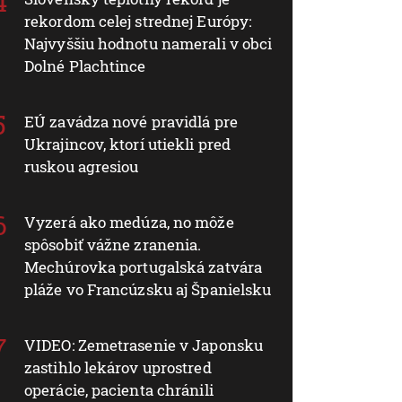
rekordom celej strednej Európy:
Najvyššiu hodnotu namerali v obci
Dolné Plachtince
EÚ zavádza nové pravidlá pre
Ukrajincov, ktorí utiekli pred
ruskou agresiou
Vyzerá ako medúza, no môže
spôsobiť vážne zranenia.
Mechúrovka portugalská zatvára
pláže vo Francúzsku aj Španielsku
VIDEO: Zemetrasenie v Japonsku
zastihlo lekárov uprostred
operácie, pacienta chránili