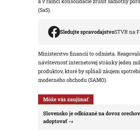
a v rámci konsolidácie zrušiť samotný por
(SaS).
Sledujte spravodajstvo
STVR na F
Ministerstvo financií to odmieta. Reagovalo
návštevnosť internetovej stránky jeden mil
produktov, ktoré by spĺňali záujem spotreb
moderného obchodu (SAMO).
Môže vás zaujímať
Slovensko je odkázané na dovoz orechov
adoptovať