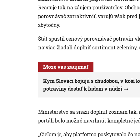
Reaguje tak na záujem používateľov. Obcho
porovnávač zatraktívniť, varujú však pred j
zbytočný.
Štát spustil cenový porovnávač potravín vlan
najviac žiadali doplniť sortiment zeleniny,
Môže vás zaujímať
Kým Slováci bojujú s chudobou, v koši ko
potraviny dostať k ľuďom v núdzi
Ministerstvo sa snaží doplniť zoznam tak,
portáli bolo možné navrhnúť kompletné jedl
„Cieľom je, aby platforma poskytovala čo n