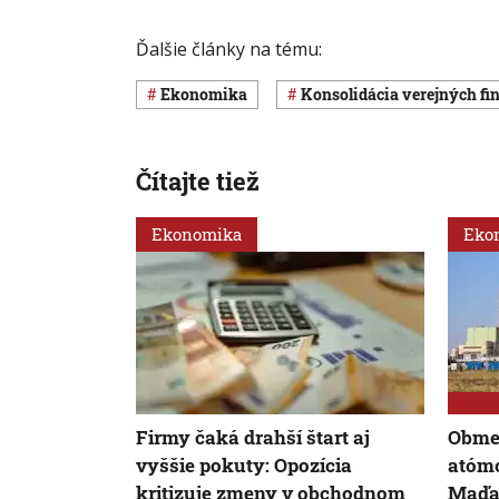
Ďalšie články na tému:
ekonomika
konsolidácia verejných fi
Čítajte tiež
Ekonomika
Eko
Firmy čaká drahší štart aj
Obme
vyššie pokuty: Opozícia
atómo
kritizuje zmeny v obchodnom
Maďa