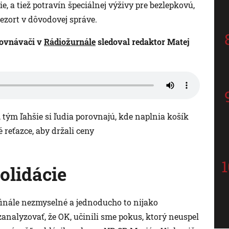
, a tiež potravín špeciálnej výživy pre bezlepkovú,
rezort v dôvodovej správe.
rovnávači v
Rádiožurnále
sledoval redaktor Matej
 tým ľahšie si ľudia porovnajú, kde naplnia košík
 reťazce, aby držali ceny
olidácie
 finále nezmyselné a jednoducho to nijako
analyzovať, že OK, učinili sme pokus, ktorý neuspel