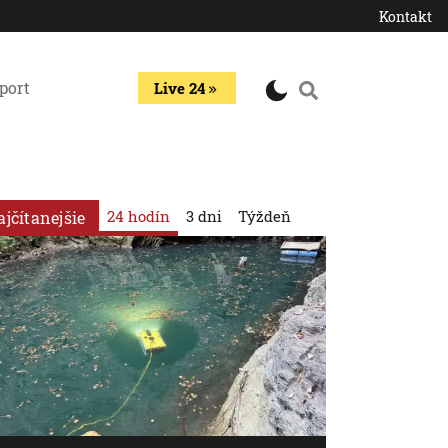
Kontakt
port
Live 24
24 hodín
3 dni
Týždeň
ajčítanejšie