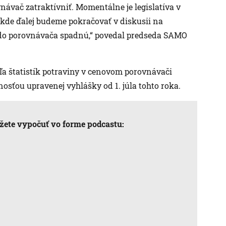
návač zatraktívniť. Momentálne je legislatíva v
de ďalej budeme pokračovať v diskusii na
 do porovnávača spadnú,“ povedal predseda SAMO
ľa štatistík potraviny v cenovom porovnávači
nosťou upravenej vyhlášky od 1. júla tohto roka.
ôžete vypočuť vo forme podcastu: