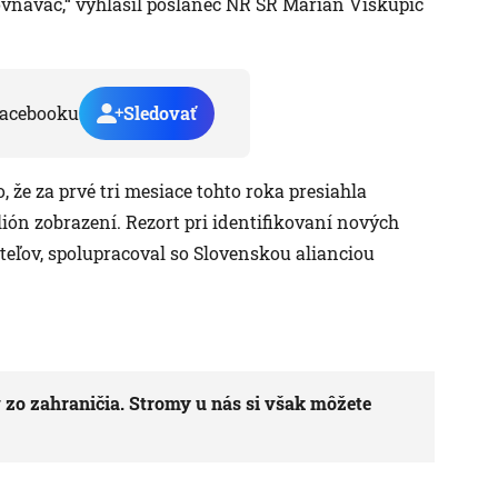
ovnávač,“ vyhlásil poslanec NR SR Marián Viskupič
acebooku
Sledovať
, že za prvé tri mesiace tohto roka presiahla
ión zobrazení. Rezort pri identifikovaní nových
iteľov, spolupracoval so Slovenskou alianciou
 zo zahraničia. Stromy u nás si však môžete