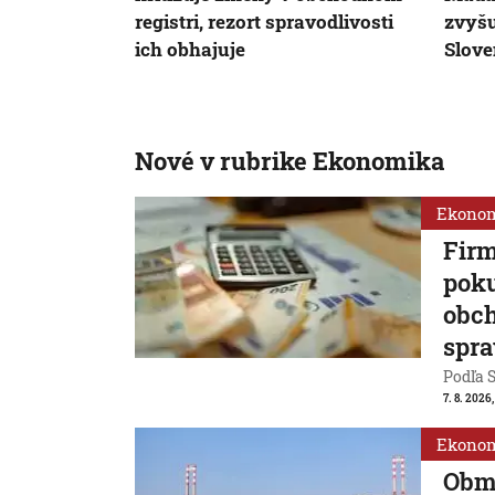
registri, rezort spravodlivosti
zvyšu
ich obhajuje
Slov
Nové v rubrike Ekonomika
Ekono
Firm
poku
obch
spra
Podľa S
7. 8. 2026
Ekono
Obm