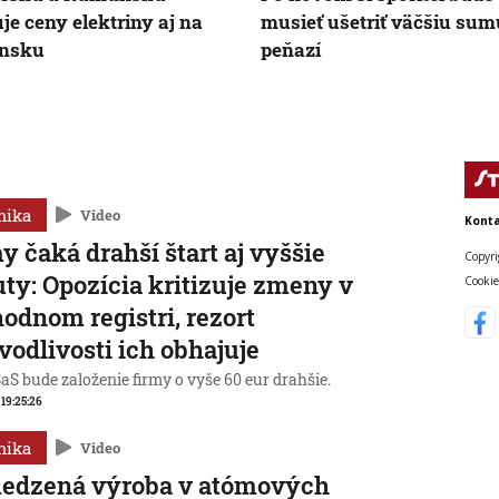
je ceny elektriny aj na
musieť ušetriť väčšiu sum
ensku
peňazí
mika
Video
Konta
y čaká drahší štart aj vyššie
Copyri
ty: Opozícia kritizuje zmeny v
Cookie
odnom registri, rezort
vodlivosti ich obhajuje
aS bude založenie firmy o vyše 60 eur drahšie.
, 19:25:26
mika
Video
edzená výroba v atómových