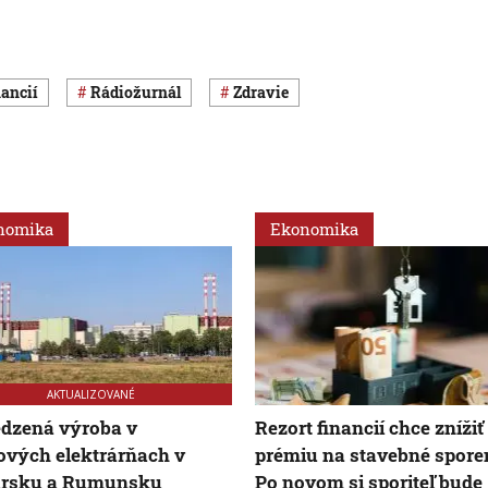
nancií
Rádiožurnál
Zdravie
nomika
Ekonomika
AKTUALIZOVANÉ
dzená výroba v
Rezort financií chce znížiť
vých elektrárňach v
prémiu na stavebné sporen
rsku a Rumunsku
Po novom si sporiteľ bude