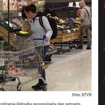
Foto: STVR
rozšírenie štátneho porovnávača cien potravín.