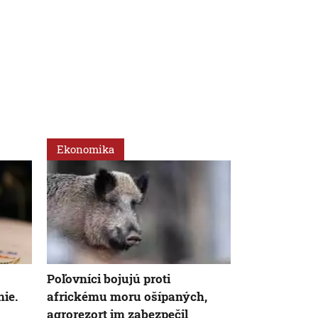
Ekonomika
Ekonomika
Poľovníci bojujú proti
Spotrebitelia
ie.
africkému moru ošípaných,
už menej: Va
agrorezort im zabezpečil
niekoľkoro