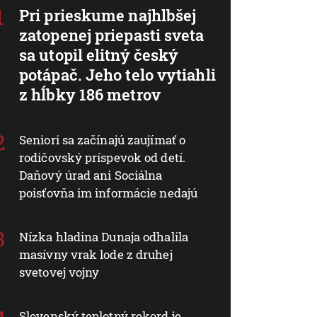
Pri prieskume najhlbšej
zatopenej priepasti sveta
sa utopil elitný český
potápač. Jeho telo vytiahli
z hĺbky 186 metrov
Seniori sa začínajú zaujímať o
rodičovský príspevok od detí.
Daňový úrad ani Sociálna
poisťovňa im informácie nedajú
Nízka hladina Dunaja odhalila
masívny vrak lode z druhej
svetovej vojny
Slovenský teplotný rekord je