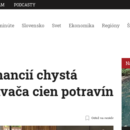
AM
PODCASTY
minúte
Slovensko
Svet
Ekonomika
Regióny
Š
N
nancií chystá
ača cien potravín
Odlož na neskôr