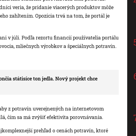
dníci veria, že pridanie viacerých produktov môže
eho zahltením. Opozícia trvá na tom, že portál je
i v júli. Podľa rezortu financií používatelia portálu
 ovocia, mliečnych výrobkov a špeciálnych potravín.
nčia státisíce ton jedla. Nový projekt chce
 aby z potravín uverejnených na internetovom
á, čím sa má zvýšiť efektivita porovnávania.
ajkomplexnejší prehľad o cenách potravín, ktoré