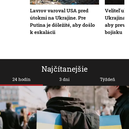
Lavrov varoval USA pred
Veliteľ uk
útokmi na Ukrajine. Pre
Ukrajina m
Putina je dôležité, aby došlo
aby prevza
k eskalácii
bojisku
Najčítanejšie
24 hodín
3 dni
Týždeň