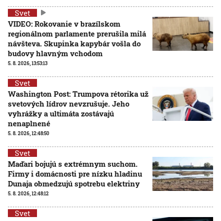
Svet
VIDEO: Rokovanie v brazílskom
regionálnom parlamente prerušila milá
návšteva. Skupinka kapybár vošla do
budovy hlavným vchodom
5. 8. 2026, 13:53:13
Svet
Washington Post: Trumpova rétorika už
svetových lídrov nevzrušuje. Jeho
vyhrážky a ultimáta zostávajú
nenaplnené
5. 8. 2026, 12:48:50
Svet
Maďari bojujú s extrémnym suchom.
Firmy i domácnosti pre nízku hladinu
Dunaja obmedzujú spotrebu elektriny
5. 8. 2026, 12:48:12
Svet