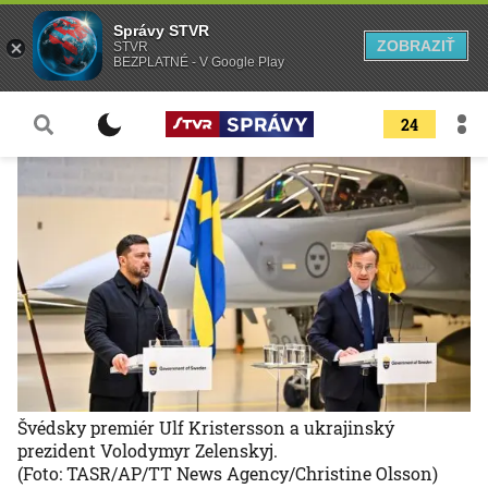
Správy STVR
ZOBRAZIŤ
STVR
BEZPLATNÉ - V Google Play
24
Švédsky premiér Ulf Kristersson a ukrajinský
prezident Volodymyr Zelenskyj.
(Foto: TASR/AP/TT News Agency/Christine Olsson)