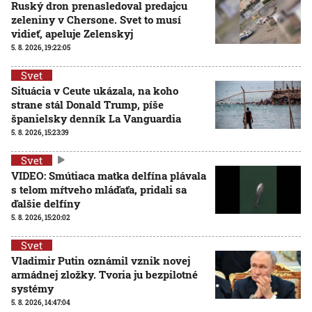
Ruský dron prenasledoval predajcu
zeleniny v Chersone. Svet to musí
vidieť, apeluje Zelenskyj
5. 8. 2026, 19:22:05
Svet
Situácia v Ceute ukázala, na koho
strane stál Donald Trump, píše
španielsky denník La Vanguardia
5. 8. 2026, 15:23:39
Svet
VIDEO: Smútiaca matka delfína plávala
s telom mŕtveho mláďaťa, pridali sa
ďalšie delfíny
5. 8. 2026, 15:20:02
Svet
Vladimir Putin oznámil vznik novej
armádnej zložky. Tvoria ju bezpilotné
systémy
5. 8. 2026, 14:47:04