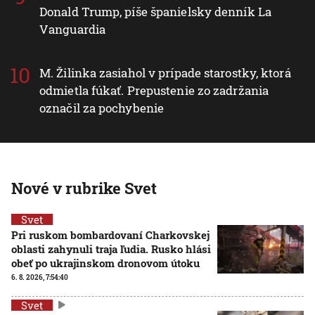
Donald Trump, píše španielsky denník La
Vanguardia
M. Žilinka zasiahol v prípade starostky, ktorá
odmietla fúkať. Prepustenie zo zadržania
označil za pochybenie
Nové v rubrike Svet
Svet
Pri ruskom bombardovaní Charkovskej
oblasti zahynuli traja ľudia. Rusko hlási
obeť po ukrajinskom dronovom útoku
6. 8. 2026, 7:54:40
Svet