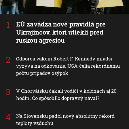
EÚ zavádza nové pravidlá pre
Ukrajincov, ktorí utiekli pred
ruskou agresiou
Odporca vakcín Robert F. Kennedy mladší
vyzýva na očkovanie. USA čelia rekordnému
počtu prípadov osýpok
V Chorvátsku čakali vodiči v kolónach aj 20
hodín. Čo spôsobilo dopravný nával?
Na Slovensku padol nový absolútny rekord
teploty vzduchu