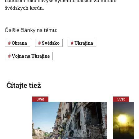
budúcom roku navyše vyčlenilo ďalších 80 miliárd
švédskych korún.
Ďalšie články na tému:
obrana
Švédsko
Ukrajina
vojna na Ukrajine
Čítajte tiež
Svet
Svet