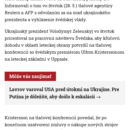
Informovali o tom vo štvrtok (28. 5.) tlačové agentúry
Reuters a AFP s odvolaním sa na úrad ukrajinského
prezidenta a vyhlásenie švédskej vlády.
Ukrajinský prezident Volodymyr Zelenskyj vo štvrtok
pricestoval na pracovnú návštevu Švédska, aby kľúčovú
dohodu v oblasti leteckej obrany potvrdil na tlačovej
konferencii so švédskym premiérom Ulfom Kristerssonom
na leteckej základni v Uppsale.
Môže vás zaujímať
Lavrov varoval USA pred útokmi na Ukrajine. Pre
Putina je dôležité, aby došlo k eskalácii
Kristersson na tlačovej konferencii povedal, že po
konečnom uzatvorení zmluvy o nákupe nových strojov