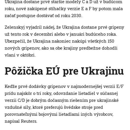
Ukrajina dostane prvé staršie modely C a D už v budúcom
roku, nové zakúpené stíhačky verzie E a F by potom mala
začať postupne dostávať od roku 2030.
Zelenskyj vyjadril nádej, že Ukrajina dostane prvé gripeny
už tento rok v decembri alebo v januári budúceho roka.
Ubezpečil, že Ukrajina nakoniec nakúpi všetkých 150
nových gripenov, ako sa obe krajiny predbežne dohodli
vlani v októbri.
Pôžička EÚ pre Ukrajinu
Keďže prvé dodávky gripenov v najmodernejšej verzii E/F
prídu najskôr o tri roky, odovzdanie lietadiel v súčasnej
verzii C/D je dobrým dočasným riešením pre ukrajinské
vzdušné sily, ktoré preferujú švédske stroje pred
porovnateľnými bojovými lietadlami iných výrobcov,
napísal Reuters.