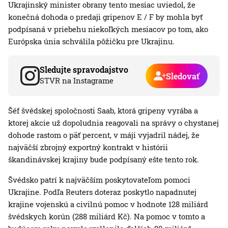
Ukrajinský minister obrany tento mesiac uviedol, že
konečná dohoda o predaji gripenov E / F by mohla byť
podpísaná v priebehu niekoľkých mesiacov po tom, ako
Európska únia schválila pôžičku pre Ukrajinu.
Sledujte spravodajstvo
Sledovať
STVR na Instagrame
Šéf švédskej spoločnosti Saab, ktorá gripeny vyrába a
ktorej akcie už dopoludnia reagovali na správy o chystanej
dohode rastom o päť percent, v máji vyjadril nádej, že
najväčší zbrojný exportný kontrakt v histórii
škandinávskej krajiny bude podpísaný ešte tento rok.
Švédsko patrí k najväčším poskytovateľom pomoci
Ukrajine. Podľa Reuters doteraz poskytlo napadnutej
krajine vojenskú a civilnú pomoc v hodnote 128 miliárd
švédskych korún (288 miliárd Kč). Na pomoc v tomto a