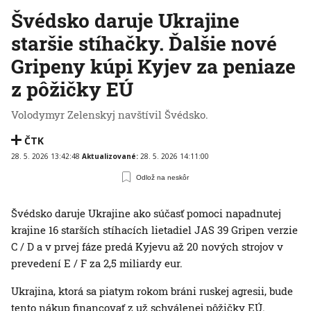
Švédsko daruje Ukrajine
staršie stíhačky. Ďalšie nové
Gripeny kúpi Kyjev za peniaze
z pôžičky EÚ
Volodymyr Zelenskyj navštívil Švédsko.
ČTK
28. 5. 2026 13:42:48
Aktualizované:
28. 5. 2026 14:11:00
Odlož na neskôr
Švédsko daruje Ukrajine ako súčasť pomoci napadnutej
krajine 16 starších stíhacích lietadiel JAS 39 Gripen verzie
C / D a v prvej fáze predá Kyjevu až 20 nových strojov v
prevedení E / F za 2,5 miliardy eur.
Ukrajina, ktorá sa piatym rokom bráni ruskej agresii, bude
tento nákup financovať z už schválenej pôžičky EÚ.