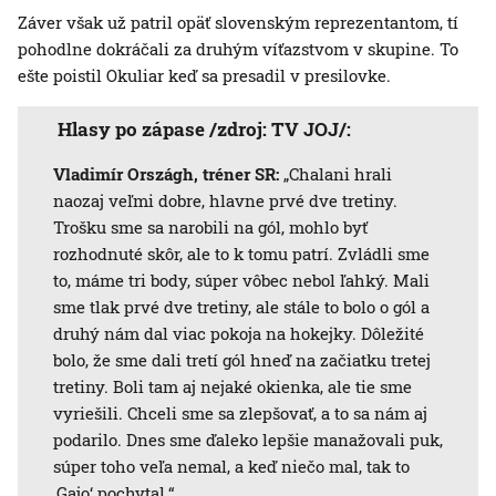
Záver však už patril opäť slovenským reprezentantom, tí
pohodlne dokráčali za druhým víťazstvom v skupine. To
ešte poistil Okuliar keď sa presadil v presilovke.
Hlasy po zápase /zdroj: TV JOJ/:
Vladimír Országh, tréner SR:
„Chalani hrali
naozaj veľmi dobre, hlavne prvé dve tretiny.
Trošku sme sa narobili na gól, mohlo byť
rozhodnuté skôr, ale to k tomu patrí. Zvládli sme
to, máme tri body, súper vôbec nebol ľahký. Mali
sme tlak prvé dve tretiny, ale stále to bolo o gól a
druhý nám dal viac pokoja na hokejky. Dôležité
bolo, že sme dali tretí gól hneď na začiatku tretej
tretiny. Boli tam aj nejaké okienka, ale tie sme
vyriešili. Chceli sme sa zlepšovať, a to sa nám aj
podarilo. Dnes sme ďaleko lepšie manažovali puk,
súper toho veľa nemal, a keď niečo mal, tak to
‚Gajo‘ pochytal.“