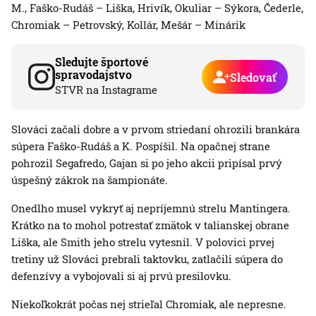
M., Faško-Rudáš – Liška, Hrivík, Okuliar – Sýkora, Čederle,
Chromiak – Petrovský, Kollár, Mešár – Minárik
Sledujte športové
spravodajstvo
Sledovať
STVR na Instagrame
Slováci začali dobre a v prvom striedaní ohrozili brankára
súpera Faško-Rudáš a K. Pospíšil. Na opačnej strane
pohrozil Segafredo, Gajan si po jeho akcii pripísal prvý
úspešný zákrok na šampionáte.
Onedlho musel vykryť aj nepríjemnú strelu Mantingera.
Krátko na to mohol potrestať zmätok v talianskej obrane
Liška, ale Smith jeho strelu vytesnil. V polovici prvej
tretiny už Slováci prebrali taktovku, zatlačili súpera do
defenzívy a vybojovali si aj prvú presilovku.
Niekoľkokrát počas nej strieľal Chromiak, ale nepresne.