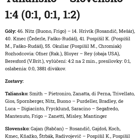
1:4 (0:1, 0:1, 1:2)
Góly:
46. Nitz (Buono, Frigo) – 14. Hrivík (Rosandič, Mešár),
40. Kmec (Čederle, Faško-Rudáš), 41. Pospíšil K. (Pospíšil
M., Faško-Rudáš), 55. Okuliar (Pospíšil M., Chromiak)
Rozhodcovia: Ofner (Rak.), Bloyer – Rey (obaja USA),
Beresford (V.Brit.), vylúčení: 4:2 na 2 min., presilovky: 0:1,
oslabenia: 0:0, 3881 divákov.
Zostavy:
Taliansko:
Smith – Pietroniro, Zanatta, di Perna, Trivellato,
Gios, Spornberger, Nitz, Buono – Purdeller, Bradley, de
Luca – Digiacinto, Frycklund, Saracino – Segafredo,
Mantenuto, Frigo – Zanetti, Misley, Mantinger
Slovensko:
Gajan (Rabčan) – Rosandič, Gajdoš, Koch,
Kmec, Kňažko, Štrbák, Radivojevič – Pospíšil K., Pospíšil