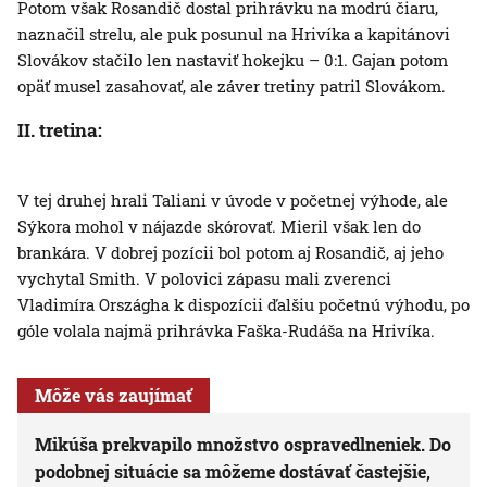
Potom však Rosandič dostal prihrávku na modrú čiaru,
naznačil strelu, ale puk posunul na Hrivíka a kapitánovi
Slovákov stačilo len nastaviť hokejku – 0:1. Gajan potom
opäť musel zasahovať, ale záver tretiny patril Slovákom.
II. tretina:
V tej druhej hrali Taliani v úvode v početnej výhode, ale
Sýkora mohol v nájazde skórovať. Mieril však len do
brankára. V dobrej pozícii bol potom aj Rosandič, aj jeho
vychytal Smith. V polovici zápasu mali zverenci
Vladimíra Országha k dispozícii ďalšiu početnú výhodu, po
góle volala najmä prihrávka Faška-Rudáša na Hrivíka.
Môže vás zaujímať
Mikúša prekvapilo množstvo ospravedlneniek. Do
podobnej situácie sa môžeme dostávať častejšie,