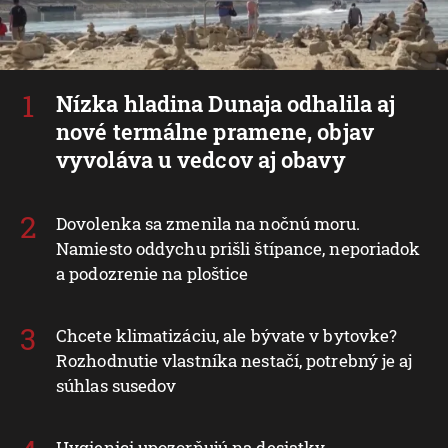
Nízka hladina Dunaja odhalila aj
nové termálne pramene, objav
vyvoláva u vedcov aj obavy
Dovolenka sa zmenila na nočnú moru.
Namiesto oddychu prišli štípance, neporiadok
a podozrenie na ploštice
Chcete klimatizáciu, ale bývate v bytovke?
Rozhodnutie vlastníka nestačí, potrebný je aj
súhlas susedov
Hygienici upozorňujú na desiatky