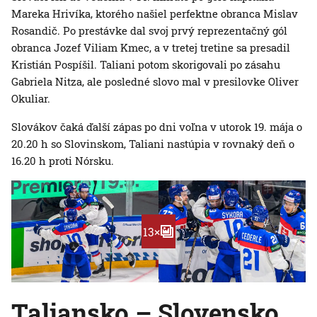
Mareka Hrivíka, ktorého našiel perfektne obranca Mislav
Rosandič. Po prestávke dal svoj prvý reprezentačný gól
obranca Jozef Viliam Kmec, a v tretej tretine sa presadil
Kristián Pospíšil. Taliani potom skorigovali po zásahu
Gabriela Nitza, ale posledné slovo mal v presilovke Oliver
Okuliar.
Slovákov čaká ďalší zápas po dni voľna v utorok 19. mája o
20.20 h so Slovinskom, Taliani nastúpia v rovnaký deň o
16.20 h proti Nórsku.
13×
Taliansko – Slovensko