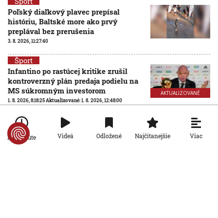
Šport
Poľský diaľkový plavec prepísal
históriu, Baltské more ako prvý
preplával bez prerušenia
3. 8. 2026, 11:27:40
Šport
Infantino po rastúcej kritike zrušil
kontroverzný plán predaja podielu na
MS súkromným investorom
AKTUALIZOVANÉ
1. 8. 2026, 8:18:25
Aktualizované:
1. 8. 2026, 12:48:00
Šport
Futbalové MS so 64 účastníkmi? FIFA
Viac
Videá
Odložené
Najčítanejšie
Po minúte
hľadá nezávislú spoločnosť na
posúdenie rozšírenia turnaja
31. 7. 2026, 15:02:04
Šport
Ďaloga chce vrátiť Zvolen tam, kam
patrí: Verím, že všetci pôjdeme za
jedným cieľom