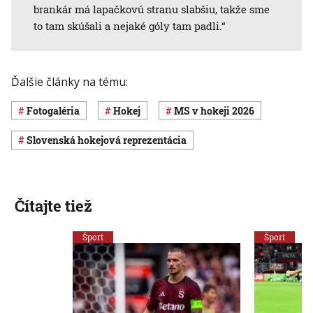
brankár má lapačkovú stranu slabšiu, takže sme
to tam skúšali a nejaké góly tam padli.“
Ďalšie články na tému:
Fotogaléria
Hokej
MS v hokeji 2026
slovenská hokejová reprezentácia
Čítajte tiež
Šport
Šport