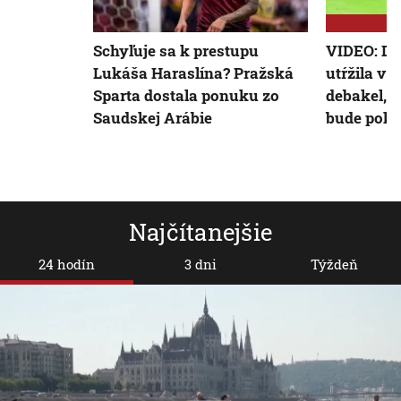
Schyľuje sa k prestupu
VIDEO: Du
Lukáša Haraslína? Pražská
utŕžila v
Sparta dostala ponuku zo
debakel, 
Saudskej Arábie
bude pokú
Najčítanejšie
24 hodín
3 dni
Týždeň