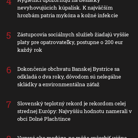
nevyhovujúcich kúpalísk. K najväčším
hrozbám patria mykóza a kožné infekcie
Zástupcovia sociálnych služieb žiadajú vyššie
platy pre opatrovateľky, postupne o 200 eur
každý rok
Dokončenie obchvatu Banskej Bystrice sa
odkladá o dva roky, dôvodom sú nelegálne
skládky a environmentálna záťaž
Slovenský teplotný rekord je rekordom celej
strednej Európy: Najvyššiu hodnotu namerali v
obci Dolné Plachtince
Vyzerá ako medúza, no môže spôsobiť vážne