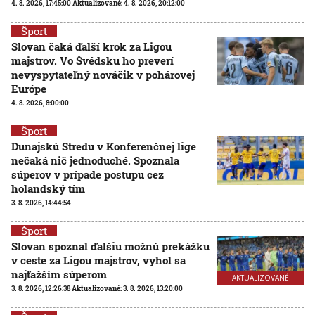
4. 8. 2026, 17:45:00
Aktualizované:
4. 8. 2026, 20:12:00
Šport
Slovan čaká ďalší krok za Ligou
majstrov. Vo Švédsku ho preverí
nevyspytateľný nováčik v pohárovej
Európe
4. 8. 2026, 8:00:00
Šport
Dunajskú Stredu v Konferenčnej lige
nečaká nič jednoduché. Spoznala
súperov v prípade postupu cez
holandský tím
3. 8. 2026, 14:44:54
Šport
Slovan spoznal ďalšiu možnú prekážku
v ceste za Ligou majstrov, vyhol sa
najťažším súperom
AKTUALIZOVANÉ
3. 8. 2026, 12:26:38
Aktualizované:
3. 8. 2026, 13:20:00