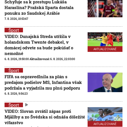
Schyľuje sa k prestupu Lukáša
Haraslína? Pražská Sparta dostala
ponuku zo Saudskej Arábie
7. 8. 2026, 10:53:47
Šport
VIDEO: Dunajská Streda utŕžila v
holandskom Twente debakel, v
domácej odvete sa bude pokúšať o
AKTUALIZOVANÉ
nemožné
6. 8. 2026, 19:50:00
Aktualizované:
6. 8. 2026, 22:03:00
Šport
FIFA sa ospravedlnila za plán s
predajom podielov MS, Infantina však
podržala a vyjadrila mu plnú podporu
6. 8. 2026, 9:54:23
Šport
VIDEO: Slovan zvrátil zápas proti
Mjällby a zo Švédska si odnáša dôležité
víťazstvo
AKTUALIZOVANÉ