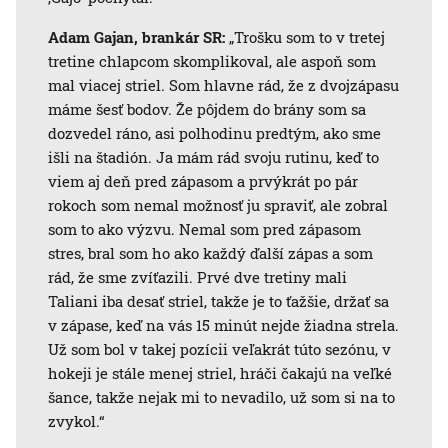
Adam Gajan, brankár SR:
„Trošku som to v tretej
tretine chlapcom skomplikoval, ale aspoň som
mal viacej striel. Som hlavne rád, že z dvojzápasu
máme šesť bodov. Že pôjdem do brány som sa
dozvedel ráno, asi polhodinu predtým, ako sme
išli na štadión. Ja mám rád svoju rutinu, keď to
viem aj deň pred zápasom a prvýkrát po pár
rokoch som nemal možnosť ju spraviť, ale zobral
som to ako výzvu. Nemal som pred zápasom
stres, bral som ho ako každý ďalší zápas a som
rád, že sme zvíťazili. Prvé dve tretiny mali
Taliani iba desať striel, takže je to ťažšie, držať sa
v zápase, keď na vás 15 minút nejde žiadna strela.
Už som bol v takej pozícii veľakrát túto sezónu, v
hokeji je stále menej striel, hráči čakajú na veľké
šance, takže nejak mi to nevadilo, už som si na to
zvykol.“