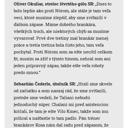
Oliver Okuliar, strelec štvrtého gólu SR:
„Dnes to
bolo lepšie ako proti Nórom, ale stále je tam veľa
vecí, ktoré musíme zlepšiť, aby sme zvíťazili v
ďalšom zápase. Máme dobrého brankára,
všetkých troch, ale niektorých chýb sa musíme
vyvarovať. Prvé dve tretiny mal brankár menej
práce a tretia tretina bola čisto jeho, tam veľa
pochytal. Proti Nórom som sa ešte necítil celkom
fit, musím sa zžiť s týmto tímom, nehral som ani
jeden prípravný zápas, takže ešte veľa roboty
predo mnou.“
Sebastián Čederle, útočník SR:
„Hrali sme skvele
od začiatku a som naozaj rád, že sme zvíťazili,
pretože sme vedeli, že Taliani nebudú
jednoduchý súper. Chalani mi pred asistenciou
kričali, že tam je ešte Vilo Kmec, takže som mu
prihral a našťastie to tam padlo. Pán tréner
brankárov Kosa nám dal radu pred zápasom, že