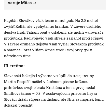
varuje Mitas
Kapitán Slovákov však tesne minul puk. Na 2:0 mohol
zvýšiť Kollár, ale vychytal ho brankár. V závere druhého
dejstva hrali Taliani opäť v oslabení, ale mohli vyrovnať z
protiútoku. Radivojevič však skvele zasiahol proti Frigovi.
V závere druhého dejstva však vyšiel Slovákom protiútok
a obranca Jozef Viliam Kmec strelil svoj prvý gól v
národnom tíme.
III. tretina:
Slovenskí hokejisti výborne vstúpili do tretej tretiny.
Martin Pospíšil našiel v útočnom pásme krížnou
prihrávkou svojho brata Kristiána a ten z prvej nedal
Smithovi šancu – 0:3. V zostávajúcom priebehu hry si
Slováci držali súpera na dištanc, ale Nitz sa napriek tomu
dokázal presadiť.