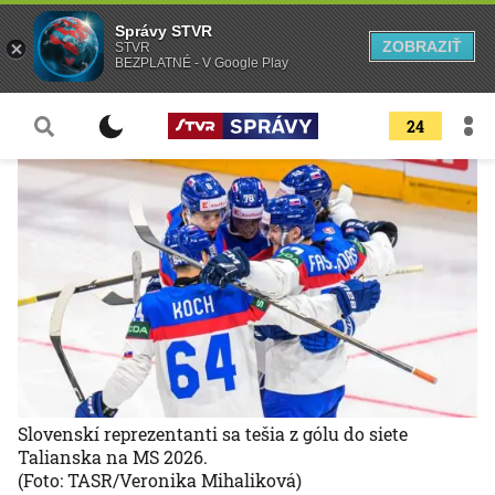
Správy STVR
ZOBRAZIŤ
STVR
BEZPLATNÉ - V Google Play
24
Slovenskí reprezentanti sa tešia z gólu do siete
Talianska na MS 2026.
(Foto: TASR/Veronika Mihaliková)