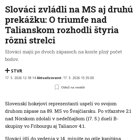
Slováci zvládli na MS aj druhú
prekážku: O triumfe nad
Talianskom rozhodli štyria
rôzni strelci
Slováci majú po dvoch zápasoch na konte plný počet
bodov.
STVR
17. 5. 2026 12:18:14
Aktualizované:
17. 5. 2026 15:35:00
Odlož na neskôr
Slovenskí hokejoví reprezentanti uspeli vo svojom
druhom zápase na 89. MS vo Švajčiarsku. Po víťazstve 2:1
nad Nórskom zdolali v nedeľňajšom (17. 5.) dueli B-
skupiny vo Fribourgu aj Talianov 4:1.
Slováci išli do vedenia v 14. minúte po góle kapitána